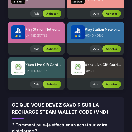
TH
PHILIPPINES
Avis
Acheter
Avis
Acheter
PlayStation Network Card (US)
PlayStation Network Card (HK)
UNITED STATES
HONG KONG
Avis
Acheter
Avis
Acheter
Xbox Live Gift Card (US)
Xbox Live Gift Card (BR)
UNITED STATES
BRAZIL
Avis
Acheter
Avis
Acheter
CE QUE VOUS DEVEZ SAVOIR SUR LA
RECHARGE STEAM WALLET CODE (VND)
1.
Comment puis-je effectuer un achat sur votre
plateforme ?