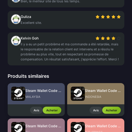
Bien, le meilleur site de tous les temps.
Guliza
Excellent site.
Kelvin Goh
Il y a eu un petit problème et ma commande a été retardée, mais
le responsable de la relation client est intervenu et a résolu le
problème au plus vite, tout en respectant sa promesse de
compensation. Un résultat satisfaisant, j'apprécie l'effort. Merci !
Produits similaires
Steam Wallet Code (MYR)
Steam Wallet Code (IDR)
MALAYSIA
INDONESIA
Avis
Acheter
Avis
Acheter
Steam Wallet Code (THB)
Steam Wallet Code (PHP)