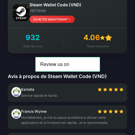
Steam Wallet Code (VND)
VIETNAM
ACHETER MAINTENANT
932
4.06
Total des avis
Note moyenne
Avis à propos de Steam Wallet Code (VND)
Karlotia
Service rapide et facile.
Francis Wynne
Honnêtement, je n'ai eu aucun problème à utiliser cette
application et la livraison est rapide. Je la recommande.