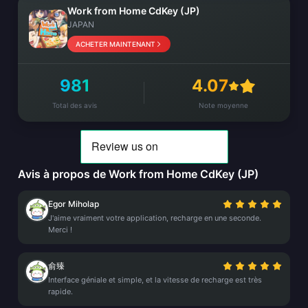
Work from Home CdKey (JP)
JAPAN
ACHETER MAINTENANT
981
4.07
Total des avis
Note moyenne
Avis à propos de Work from Home CdKey (JP)
Egor Miholap
J'aime vraiment votre application, recharge en une seconde.
Merci !
俞臻
Interface géniale et simple, et la vitesse de recharge est très
rapide.