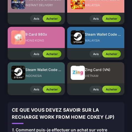
INSTANT DELIVERY
MALAYSIA
Avis
Acheter
Avis
Acheter
9 Card 980x
Steam Wallet Code (MYR)
HONG KONG
MALAYSIA
Avis
Acheter
Avis
Acheter
Steam Wallet Code (IDR)
Zing Card (VN)
INDONESIA
VIETNAM
Avis
Acheter
Avis
Acheter
CE QUE VOUS DEVEZ SAVOIR SUR LA
RECHARGE WORK FROM HOME CDKEY (JP)
1.
Comment puis-je effectuer un achat sur votre