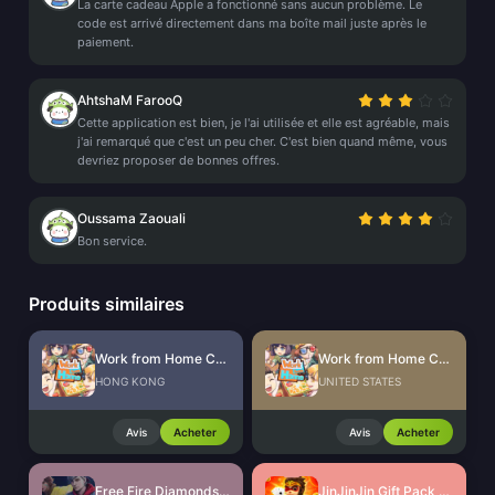
La carte cadeau Apple a fonctionné sans aucun problème. Le
code est arrivé directement dans ma boîte mail juste après le
paiement.
AhtshaM FarooQ
Cette application est bien, je l'ai utilisée et elle est agréable, mais
j'ai remarqué que c'est un peu cher. C'est bien quand même, vous
devriez proposer de bonnes offres.
Oussama Zaouali
Bon service.
Produits similaires
Work from Home CdKey (HK)
Work from Home CdKey (US)
HONG KONG
UNITED STATES
Avis
Acheter
Avis
Acheter
Free Fire Diamonds EU + TR
JinJinJin Gift Pack Redeem Code