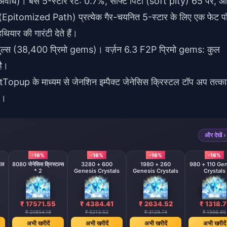
वधि)। बेस 5-स्टार रेट: 0.7%, सॉफ्ट पिटी (soft pity) 65 पर, 
थ (Epitomized Path) प्रत्येक गैर-चयनित 5-स्टार के लिए एक फेट पॉ
ियार की गारंटी देते हैं।
ुल्स (38,400 प्रिमो gems)। वर्ज़न 6.3 F2P प्रिमो gems: कुल
है।
BitTopup के माध्यम से
जेनशिन इम्पैक्ट जेनेसिस क्रिस्टल टॉप अप
तत्क
ै।
और देखें ›
-16%
-16%
-16%
-16%
टल
8080 जेनेसिस क्रिस्टल्स
3280 + 600
1980 + 260
980 + 110 Ge
* 2
Genesis Crystals
Genesis Crystals
Crystals
₹ 17571.55
₹ 4384.41
₹ 2634.52
₹ 1318.7
₹ 20854.18
₹ 5213.52
₹ 3129.74
₹ 1566.95
अभी खरीदें
अभी खरीदें
अभी खरीदें
अभी खरीदें