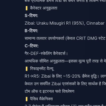
बफ प्राथमिक डैमेज विंडो को कवर करता है लेकिन स्था
कैरेक्टर अनुकूलता
S-टियर:
Zibai: Uraku Misugiri R1 (95%), Cinnabar Sp
B-टियर:
सामान्य तलवार उपयोगकर्ता (केवल CRIT DMG स्टेट क
C-टियर:
गैर-DEF-स्केलिंग कैरेक्टर्स।
अत्यधिक सीमित अनुकूलता—इसका मूल्य पूरी तरह से मेटा 
रिफाइनमेंट वैल्यू
R1→R5: Zibai के लिए ~15-20% डैमेज वृद्धि। ल
केवल उन समर्पित Zibai प्रशंसकों के लिए सार्थक है ज
टोम ऑफ द इटरनल फ्लो विश्लेषण
पैसिव मैकेनिक्स