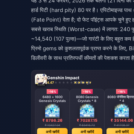
यह 3 से 24 फरवरी, 2026 तक चलेगा (21 दिनों की अ
हार्ड पिटी (hard pity) 80 पर है। एपिटोमाइज्ड पा
(Fate Point) देता है; दो फेट पॉइंट्स आपके चुने हुए हथ
सबसे खराब स्थिति (Worst-case) में लागत: 240 प
~14,540 (107 पुल्स)—जो गारंटी के लिए बहुत कम 
प्रिमो gems को कुशलतापूर्वक प्राप्त करने के लिए, 
डिलीवरी के साथ प्रतिस्पर्धी कीमतों की पेशकश करता ह
Genshin Impact
4.47
750 बिक चुके
-16%
-16%
-16%
6480 + 1600
8080 Genesis
8080 जेनेसिस क्रिस्
Genesis Crystals
Crystals * 8
* 4
₹ 8786.26
₹ 70287.15
₹ 35144.06
₹ 10427.04
₹ 83416.73
₹ 41708.37
अभी खरीदें
अभी खरीदें
अभी खरीदें