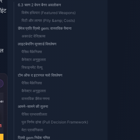
और
6.3 चरण 2 वेपन बैनर अवलोकन
इंट
विशेष हथियार (Featured Weapons)
पिटी और लागत (Pity &amp; Costs)
डैमेज प्रति प्रिमो gem: वास्तविक पैमाना
अकाउंट वेरिएबल्स
लाइटबेयरिंग मूनशार्ड विश्लेषण
ाल
पैसिव मैकेनिक्स
कैरेक्टर अनुकूलता
रिफाइनमेंट वैल्यू
टोम ऑफ द इटरनल फ्लो विश्लेषण
पैसिव मैकेनिक्स
कैरेक्टर अनुकूलता
-15%
-14%
-19%
वास्तविक डैमेज गणना
nesis
300 + 30 Genesis
60 Genesis
Blessing of the
Crystals
Crystals
Welkin Moon
आमने-सामने की तुलना
पैसिव प्रभावशीलता
पुल निर्णय ढांचा (Pull Decision Framework)
1
₹ 445.71
₹ 89.14
₹ 445.71
मेटा प्रासंगिकता
₹ 523.03
₹ 103.77
₹ 549.96
प्रिमो gem निवेश गणित
अभी खरीदें
अभी खरीदें
अभी खरीदें