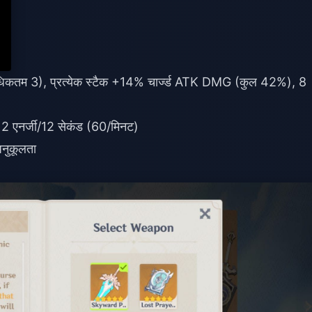
 (अधिकतम 3), प्रत्येक स्टैक +14% चार्ज्ड ATK DMG (कुल 42%), 8
 एनर्जी/12 सेकंड (60/मिनट)
अनुकूलता