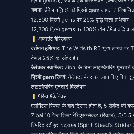
प्रिमो gems है, जबकि एक क्राफ्टेबल (बनाए जाने योग्
गणना:
डैमेज वृद्धि % को प्रिमो gem लागत से विभाजित
12,800 प्रिमो gems पर 25% वृद्धि वाला हथियार 
12,800 प्रिमो gems पर 100% टीम डैमेज वृद्धि वाल
अकाउंट वेरिएबल्स
वर्तमान हथियार:
The Widsith R5 शून्य लागत पर Tom
केवल 25% का अंतर है।
कैरेक्टर स्वामित्व:
Zibai के बिना लाइटबेयरिंग मूनशार्ड 
प्रिमो gem रिजर्व:
कैरेक्टर बैनर का त्याग किए बिना 
लाइटबेयरिंग मूनशार्ड विश्लेषण
पैसिव मैकेनिक्स
एलीमेंटल स्किल के बाद ट्रिगर होता है, 5 सेकंड की 
Zibai 10 फेज शिफ्ट रेडिएंस/सेकंड (स्किल), 5/0.5 स
स्पिरिट स्टीड्स स्ट्राइड (Spirit Steed's Stride