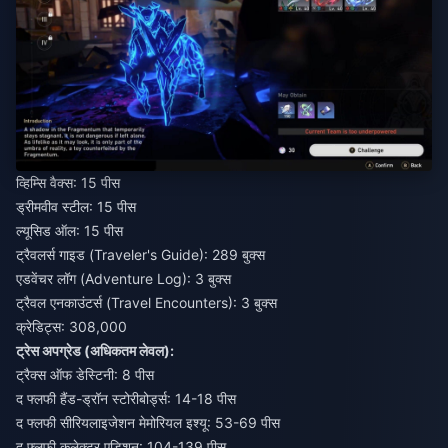
व्हिम्सि वैक्स: 15 पीस
ड्रीमवीव स्टील: 15 पीस
ल्यूसिड ऑल: 15 पीस
ट्रैवलर्स गाइड (Traveler's Guide): 289 बुक्स
एडवेंचर लॉग (Adventure Log): 3 बुक्स
ट्रैवल एनकाउंटर्स (Travel Encounters): 3 बुक्स
क्रेडिट्स: 308,000
ट्रेस अपग्रेड (अधिकतम लेवल):
ट्रैक्स ऑफ डेस्टिनी: 8 पीस
द फ्लफी हैंड-ड्रॉन स्टोरीबोर्ड्स: 14-18 पीस
द फ्लफी सीरियलाइजेशन मेमोरियल इश्यू: 53-69 पीस
द फ्लफी कलेक्टर एडिशन: 104-139 पीस