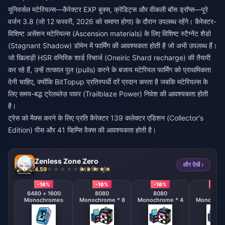
यूनिवर्सल मटेरियल्स—कैरेक्टर EXP बुक्स, क्रेडिट्स और वीकली बॉस ड्रॉप्स—पूरे
वर्जन 3.8 (जो 12 फरवरी, 2026 को समाप्त होगा) के दौरान उपलब्ध रहेंगे। कैरेक्टर-
विशिष्ट असेंशन मटेरियल्स (Ascension materials) के लिए विशिष्ट स्टैग्नेंट शैडो
(Stagnant Shadow) डोमेन में फार्मिंग की आवश्यकता होती है जो अभी उपलब्ध हैं।
जो खिलाड़ी
HSR वनिरिक शार्ड रिचार्ज (Oneiric Shard recharge)
की तैयारी
कर रहे हैं, उन्हें तत्काल पुल (pulls) करने के बजाय मटेरियल फार्मिंग को प्राथमिकता
देनी चाहिए, क्योंकि BitTopup प्रतिस्पर्धी दरें प्रदान करता है जबकि मटेरियल्स के
लिए समय-बद्ध ट्रेलब्लेज़ पावर (Trailblaze Power) निवेश की आवश्यकता होती
है।
ट्रेस को मैक्स करने के लिए प्रति कैरेक्टर 139 कलेक्टर एडिशन (Collector's
Edition) पीस और 41 व्हिम्सि वैक्स की आवश्यकता होती है।
Zenless Zone Zero
और देखें ›
4.59
945 बिक चुके
-16%
-16%
-16%
-16%
6480 + 1600
8080
8080
808
Monochromes
Monochrome * 8
Monochrome * 4
Monochrom