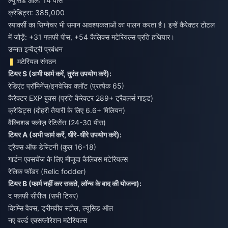
ल्यूसिड ऑल: 14 पीस
क्रेडिट्स: 385,000
स्पार्क्सी का सिग्नेचर भी समान आवश्यकताओं का पालन करता है। इन्हें कैरेक्टर टोटल
में जोड़ें: +31 फ्लफी पीस, +54 कैलिक्स मटेरियल्स प्रति हथियार।
उन्नत इन्वेंट्री प्रबंधन
मटेरियल संगठन
टियर S (अभी फार्म करें, तुरंत उपयोग करें):
रेडिएंट प्रॉमिनेंस/इनवेसिव क्लॉट (प्रत्येक 65)
कैरेक्टर EXP बुक्स (प्रति कैरेक्टर 289+ ट्रैवलर्स गाइड)
क्रेडिट्स (दोहरी तैयारी के लिए 6.6+ मिलियन)
वैंक्विशड फ्लोज़ रेटिसेंस (24-30 पीस)
टियर A (अभी फार्म करें, धीरे-धीरे उपयोग करें):
ट्रैक्स ऑफ डेस्टिनी (कुल 16-18)
गार्डन एक्सचेंज के लिए मौजूदा कैलिक्स मटेरियल्स
रेलिक फॉडर (Relic fodder)
टियर B (फार्म नहीं कर सकते, लॉन्च के बाद की योजना):
द फ्लफी सीरीज (सभी टियर)
व्हिम्सि वैक्स, ड्रीमवीव स्टील, ल्यूसिड ऑल
नए वर्ल्ड एक्सप्लोरेशन मटेरियल्स