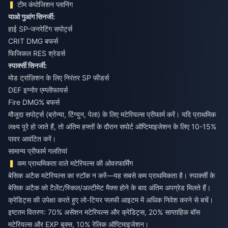
टीम कंपोजिशन प्लानिंग
याओ गुआंग सिनर्जी:
हाई SP-जनरेटिंग सपोर्ट्स
CRIT DMG बफर्स
फिजिकल RES श्रेडर्स
स्पार्क्सी सिनर्जी:
मोड ट्रांज़िशन के लिए निरंतर SP फीडर्स
DEF इग्नोर एम्प्लीफायर्स
Fire DMG% बफर्स
मौजूदा सपोर्ट्स (ब्रोन्या, टिंग्युन, पेला) के लिए मटेरियल्स प्रीफार्म करें। यदि प्राथमिक
लक्ष्य पूरे हो जाते हैं, तो अंतिम हफ्तों के दौरान सपोर्ट ऑप्टिमाइजेशन के लिए 10-15%
पावर आवंटित करें।
सामान्य प्रीफार्म गलतियां
कम प्राथमिकता वाले मटेरियल्स की ओवरफार्मिंग
बेसिक अटैक मटेरियल्स का स्टॉक न करें—यह सबसे कम प्राथमिकता है। स्पार्क्सी के
बेसिक अटैक को टैलेंट/स्किल/अल्टीमेट मैक्स होने के बाद अंतिम अपग्रेड मिलते हैं।
क्रेडिट्स की उपेक्षा करते हुए लो-टियर फ्लफी आइटम में अधिक निवेश करने से बचें।
इष्टतम वितरण: 70% असेंशन मटेरियल्स और क्रेडिट्स, 20% साप्ताहिक बॉस
मटेरियल्स और EXP बुक्स, 10% रेलिक ऑप्टिमाइजेशन।