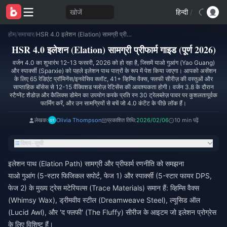
खोजें
हिन्दी
/
होम
/
समाचार
/
HSR 4.0 इलेशन (Elation) सामग्री प्रीफार्म गाइड (पूर्ण 2026)
HSR 4.0 इलेशन (Elation) सामग्री प्रीफार्म गाइड (पूर्ण 2026)
वर्जन 4.0 का शुभारंभ 12-13 फरवरी, 2026 को हो रहा है, जिसमें याओ गुआंग (Yao Guang)
और स्पार्क्सी (Sparxie) को पहले इलेशन पाथ पात्रों के रूप में पेश किया जाएगा। आपको असेंशन
के लिए 65 रेडिएंट प्रॉमिनेंस/इनवेसिव क्लॉट, 41+ व्हिम्सि वैक्स, फ्लफी सीरीज़ की वस्तुओं और
साप्ताहिक बॉसेस से 12-15 वैंक्विशड फ्लोज़ रेटिसेंस की आवश्यकता होगी। वर्जन 3.8 के दौरान
स्टैग्नेंट शैडोज़ और कैलिक्स डोमेन का उपयोग करके प्रति रन 30 ट्रेलब्लेज़ पावर पर कुशलतापूर्वक
फार्मिंग करें, और उन सामग्रियों से बचें जो 4.0 कंटेंट के पीछे लॉक हैं।
लेखक:
Olivia Thompson
प्रकाशित तिथि:
2026/02/06
10 min पढ़ें
विषय-सूची
इलेशन पाथ (Elation Path) सामग्री और प्रीफार्म रणनीति को समझना
याओ गुआंग (5-स्टार फिजिकल सपोर्ट, फेज 1) और स्पार्क्सी (5-स्टार फायर DPS,
फेज 2) के मुख्य ट्रेस मटेरियल्स (Trace Materials) समान हैं: व्हिम्सि वैक्स
(Whimsy Wax), ड्रीमवीव स्टील (Dreamweave Steel), ल्यूसिड ऑल
(Lucid Awl), और 'द फ्लफी' (The Fluffy) सीरीज के आइटम जो इलेशन प्रोग्रेस
के लिए विशिष्ट हैं।