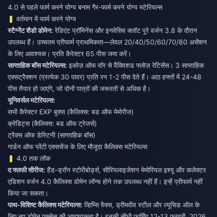
4.0 से पहले फार्म करने योग्य बनाम गैर-फार्म करने योग्य मटेरियल्स
वर्तमान में फार्म करने योग्य
स्टैग्नेंट शैडो डोमेन:
रेडिएंट प्रॉमिनेंस और इनवेसिव क्लॉट पूरे वर्जन 3.8 के दौरान
उपलब्ध हैं। उच्चतम प्रीफार्म प्राथमिकता—लेवल 20/40/50/60/70/80 असेंशन
के लिए आवश्यक। प्रति कैरेक्टर 65 पीस जमा करें।
साप्ताहिक बॉस मटेरियल्स:
इकोज़ ऑफ वॉर से वैंक्विशड फ्लोज़ रेटिसेंस। 3 साप्ताहिक
एक्सट्रैक्शन (प्रत्येक 30 पावर) प्रति रन 1-2 पीस देते हैं। आठ हफ्तों में 24-48
पीस तैयार हो जाएंगे, जो दोनों पात्रों की जरूरतों से अधिक है।
यूनिवर्सल मटेरियल्स:
सभी कैरेक्टर EXP बुक्स (कैलिक्स: बड ऑफ मेमोरीज)
क्रेडिट्स (कैलिक्स: बड ऑफ ट्रेजर्स)
ट्रैक्स ऑफ डेस्टिनी (साप्ताहिक बॉस)
गार्डन ऑफ प्लेंटी एक्सचेंज के लिए मौजूदा कैलिक्स मटेरियल्स
4.0 तक लॉक
द फ्लफी सीरीज:
हैंड-ड्रॉन स्टोरीबोर्ड्स, सीरियलाइजेशन मेमोरियल इश्यू और कलेक्टर
एडिशन वर्जन 4.0 कैलिक्स डोमेन लॉन्च होने तक उपलब्ध नहीं हैं। इन्हें प्रीफार्म नहीं
किया जा सकता।
पाथ-विशिष्ट कैलिक्स मटेरियल्स:
व्हिम्सि वैक्स, ड्रीमवीव स्टील और ल्यूसिड ऑल के
लिए नए डोमेन एक्सेस की आवश्यकता है। इनकी सीधी फार्मिंग 12-13 फरवरी, 2026