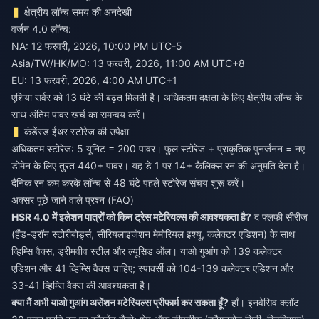
क्षेत्रीय लॉन्च समय की अनदेखी
वर्जन 4.0 लॉन्च:
NA: 12 फरवरी, 2026, 10:00 PM UTC-5
Asia/TW/HK/MO: 13 फरवरी, 2026, 11:00 AM UTC+8
EU: 13 फरवरी, 2026, 4:00 AM UTC+1
एशिया सर्वर को 13 घंटे की बढ़त मिलती है। अधिकतम दक्षता के लिए क्षेत्रीय लॉन्च के
साथ अंतिम पावर खर्च का समन्वय करें।
कंडेंस्ड ईथर स्टोरेज की उपेक्षा
अधिकतम स्टोरेज: 5 यूनिट = 200 पावर। फुल स्टोरेज + प्राकृतिक पुनर्जनन = नए
डोमेन के लिए तुरंत 440+ पावर। यह डे 1 पर 14+ कैलिक्स रन की अनुमति देता है।
दैनिक रन कम करके लॉन्च से 48 घंटे पहले स्टोरेज संचय शुरू करें।
अक्सर पूछे जाने वाले प्रश्न (FAQ)
HSR 4.0 में इलेशन पात्रों को किन ट्रेस मटेरियल्स की आवश्यकता है?
द फ्लफी सीरीज
(हैंड-ड्रॉन स्टोरीबोर्ड्स, सीरियलाइजेशन मेमोरियल इश्यू, कलेक्टर एडिशन) के साथ
व्हिम्सि वैक्स, ड्रीमवीव स्टील और ल्यूसिड ऑल। याओ गुआंग को 139 कलेक्टर
एडिशन और 41 व्हिम्सि वैक्स चाहिए; स्पार्क्सी को 104-139 कलेक्टर एडिशन और
33-41 व्हिम्सि वैक्स की आवश्यकता है।
क्या मैं अभी याओ गुआंग असेंशन मटेरियल्स प्रीफार्म कर सकता हूँ?
हाँ। इनवेसिव क्लॉट