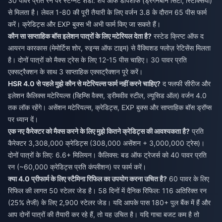
30 पावर प्रति रन पर स्टैग्नेंट शैडो: शेप ऑफ डीपशीफ (ड्रैगनबोन सिटी, स्टिक्सिया)
से मिलता है। लेवल 1-80 की पूरी तैयारी के लिए वर्जन 3.8 के दौरान 65 पीस फार्म
करें। क्रेडिट्स और EXP बुक्स भी अभी फार्म किए जा सकते हैं।
कौन सा साप्ताहिक बॉस इलेशन पात्रों के लिए मटेरियल देता है?
रस्टेड क्रिप्ट ऑफ द
आयरन कारकास (मेमोर्टिस शोर, रुइन्स ऑफ टाइम) से वैंक्विशड फ्लोज़ रेटिसेंस मिलता
है। दोनों पात्रों को मैक्स ट्रेस के लिए 12-15 पीस चाहिए। 30 पावर प्रति
एक्सट्रैक्शन के साथ 3 साप्ताहिक एक्सट्रैक्शन पूरे करें।
HSR 4.0 से पहले मुझे कौन से मटेरियल्स फार्म नहीं करने चाहिए?
द फ्लफी सीरीज और
इलेशन कैलिक्स मटेरियल्स (व्हिम्सि वैक्स, ड्रीमवीव स्टील, ल्यूसिड ऑल) वर्जन 4.0
तक लॉक रहेंगे। असेंशन मटेरियल्स, क्रेडिट्स, EXP बुक्स और साप्ताहिक बॉस ड्रॉप्स
पर ध्यान दें।
एक नए कैरेक्टर को मैक्स करने के लिए मुझे कितने क्रेडिट्स की आवश्यकता है?
प्रति
कैरेक्टर 3,308,000 क्रेडिट्स (308,000 असेंशन + 3,000,000 ट्रेस)।
दोनों पात्रों के लिए: 6.6+ मिलियन। कैलिक्स: बड ऑफ ट्रेजर्स को 40 पावर प्रति
रन (~60,000 क्रेडिट्स प्रति कंप्लीशन) पर फार्म करें।
क्या 4.0 प्रीफार्म के लिए स्टैमिना रिफिल का उपयोग करना उचित है?
60 पावर के लिए
रिफिल की लागत 50 स्टेलर जेड है। 58 दिनों में दैनिक रिफिल: 116 अतिरिक्त रन
(25% तेजी) के लिए 2,900 स्टेलर जेड। यदि आपके पास 180+ पुल बैंक में हैं और
आप दोनों पात्रों की तैयारी कर रहे हैं, तो यह उचित है। यदि गाचा बजट कम है तो