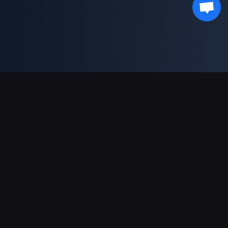
भुगतान सहायता
पार्टनर
Genshin Impact Wiki
Honkai: Star Rail WIKI
Zenless Zone Zero WIKI
PUBG Mobile WIKI
BitTopup News