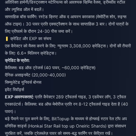
अतिरिक्त हार्मनी/डिस्ट्रक्शन मटेरियल्स को आवश्यक व्हिम्सि वैक्स, ड्रीमवीव स्टील
और ल्यूसिड ऑल में बदलें।
साप्ताहिक बॉस फार्मिंग: रस्टेड क्रिप्ट ऑफ द आयरन कारकास (मेमोर्टिस शोर, रुइन्स
ऑफ टाइम)। 30 पावर प्रति एक्सट्रैक्शन के साथ साप्ताहिक 3 बार। दोनों पात्रों के
लिए प्रीफार्म के दौरान 24-30 पीस जमा करें।
क्रेडिट और EXP का संचय
एक कैरेक्टर को मैक्स करने के लिए: न्यूनतम 3,308,000 क्रेडिट्स। दोनों की तैयारी
के लिए: 6.6+ मिलियन क्रेडिट्स।
क्रेडिट के स्रोत:
कैलिक्स: बड ऑफ ट्रेजर्स (40 पावर, ~60,000 क्रेडिट्स)
दैनिक असाइनमेंट (20,000-40,000)
सिम्युलेटेड यूनिवर्स बोनस
इवेंट रिवॉर्ड्स
EXP आवश्यकताएं:
प्रति कैरेक्टर 289 ट्रैवलर्स गाइड, 3 एडवेंचर लॉग, 3 ट्रैवल
एनकाउंटर्स। कैलिक्स: बड ऑफ मेमोरीज प्रति रन 8-12 ट्रैवलर्स गाइड देता है (40
पावर)।
बड़े पैमाने पर पुल करने के लिए, BitTopup के माध्यम से
होन्काई स्टार रेल टॉप अप
वनिरिक शार्ड्स (Honkai Star Rail top up Oneiric Shards)
द्वारा संसाधन
सुरक्षित करें, जबकि ट्रेलब्लेज़ पावर को समय-बद्ध फार्मिंग पर केंद्रित रखें।