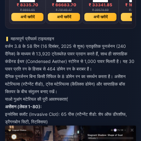
₹ 8335.70
₹ 66683.70
₹ 33341.85
₹ 1667
₹ 9893.65
₹ 79149.47
₹ 39574.69
₹ 19787
अभी खरीदें
अभी खरीदें
अभी खरीदें
अभी खरी
महत्वपूर्ण प्रीफार्म टाइमलाइन
वर्जन 3.8 के 58 दिन (16 दिसंबर, 2025 से शुरू) प्राकृतिक पुनर्जनन (240
दैनिक) के माध्यम से 13,920 ट्रेलब्लेज़ पावर प्रदान करते हैं, साथ ही साप्ताहिक
कंडेंस्ड ईथर (Condensed Aether) स्टोरेज से 1,000 पावर मिलती है। यह 30
पावर प्रति रन के हिसाब से 464 डोमेन रन के बराबर है।
दैनिक पुनर्जनन बिना किसी रिफिल के 8 डोमेन रन का समर्थन करता है। असेंशन
मटेरियल्स (स्टैग्नेंट शैडो), ट्रेस मटेरियल्स (कैलिक्स डोमेन) और साप्ताहिक बॉस
क्लियर के बीच संतुलन बनाए रखें।
याओ गुआंग मटेरियल की पूरी आवश्यकताएं
असेंशन (लेवल 1-80):
इनवेसिव क्लॉट (Invasive Clot): 65 पीस (स्टैग्नेंट शैडो: शेप ऑफ डीपशीफ,
ड्रैगनबोन सिटी, स्टिक्सिया)