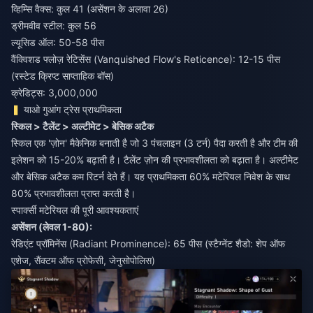
व्हिम्सि वैक्स: कुल 41 (असेंशन के अलावा 26)
ड्रीमवीव स्टील: कुल 56
ल्यूसिड ऑल: 50-58 पीस
वैंक्विशड फ्लोज़ रेटिसेंस (Vanquished Flow's Reticence): 12-15 पीस
(रस्टेड क्रिप्ट साप्ताहिक बॉस)
क्रेडिट्स: 3,000,000
याओ गुआंग ट्रेस प्राथमिकता
स्किल > टैलेंट > अल्टीमेट > बेसिक अटैक
स्किल एक 'ज़ोन' मैकेनिक बनाती है जो 3 पंचलाइन (3 टर्न) पैदा करती है और टीम की
इलेशन को 15-20% बढ़ाती है। टैलेंट ज़ोन की प्रभावशीलता को बढ़ाता है। अल्टीमेट
और बेसिक अटैक कम रिटर्न देते हैं। यह प्राथमिकता 60% मटेरियल निवेश के साथ
80% प्रभावशीलता प्राप्त करती है।
स्पार्क्सी मटेरियल की पूरी आवश्यकताएं
असेंशन (लेवल 1-80):
रेडिएंट प्रॉमिनेंस (Radiant Prominence): 65 पीस (स्टैग्नेंट शैडो: शेप ऑफ
एशेज, सैंक्टम ऑफ प्रोफेसी, जेनुसोपोलिस)