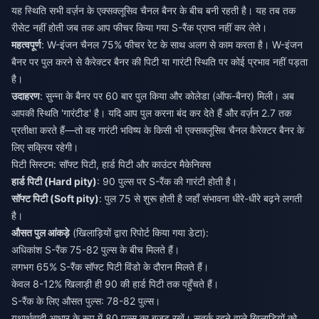
यह स्थिति सभी वर्ज़न के एक्सक्लूसिव चैनल बैनर के बीच बनी रहती है। यह तब तक
रीसेट नहीं होती जब तक आप फीचर किया गया S-रैंक प्राप्त नहीं कर लेते।
महत्वपूर्ण
: W-इंजन चैनल 75% फीचर रेट के साथ अलग से काम करता है। W-इंजन
बैनर पर पुल करने से कैरेक्टर बैनर की पिटी या गारंटी स्थिति पर कोई प्रभाव नहीं पड़ता
है।
उदाहरण
: सुन्ना के बैनर पर 60 बार पुल किया और कोलेडा (ऑफ-बैनर) मिली। अब
आपकी स्थिति 'गारंटीड' है। यदि आप पुल करना बंद कर देते हैं और वर्ज़न 2.7 तक
प्रतीक्षा करते हैं—तो वह गारंटी भविष्य के किसी भी एक्सक्लूसिव चैनल कैरेक्टर बैनर के
लिए सक्रिय रहेगी।
पिटी सिस्टम: सॉफ्ट पिटी, हार्ड पिटी और काउंटर मैकेनिक्स
हार्ड पिटी (Hard pity)
सॉफ्ट पिटी (Soft pity)
: पुल 75 से शुरू होती है जहाँ संभावना धीरे-धीरे बढ़ने लगती
है।
औसत पुल आंकड़े
(खिलाड़ियों द्वारा रिपोर्ट किया गया डेटा):
अधिकांश S-रैंक 75-82 पुल्स के बीच मिलते हैं।
लगभग 65% S-रैंक सॉफ्ट पिटी विंडो के दौरान मिलते हैं।
केवल 8-12% खिलाड़ी ही 90 की हार्ड पिटी तक पहुँचते हैं।
S-रैंक के लिए औसत पुल्स: 78-82 पुल्स।
यथार्थवादी आधार के रूप में 80 पुल्स का बजट रखें। सतर्क रहने वाले खिलाड़ियों को