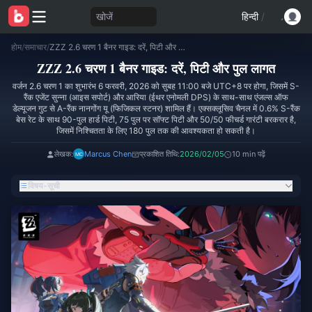
खोजें
हिन्दी
/
होम
/
समाचार
/
ZZZ 2.6 चरण 1 बैनर गाइड: दरें, पिटी और पुल लागत
ZZZ 2.6 चरण 1 बैनर गाइड: दरें, पिटी और पुल लागत
वर्जन 2.6 चरण 1 का शुभारंभ 6 फरवरी, 2026 को सुबह 11:00 बजे UTC+8 पर होगा, जिसमें S-
रैंक एजेंट सुन्ना (आइस सपोर्ट) और आरिया (ईथर एनोमली DPS) के साथ-साथ एंजल्स ऑफ
डेल्यूजन गुट से A-रैंक नानगोंग यू (फिजिकल स्टनर) शामिल हैं। एक्सक्लूसिव चैनल में 0.6% S-रैंक
बेस रेट के साथ 90-पुल हार्ड पिटी, 75 पुल पर सॉफ्ट पिटी और 50/50 फीचर्ड गारंटी बरकरार है,
जिसमें निश्चितता के लिए 180 पुल तक की आवश्यकता हो सकती है।
लेखक:
Marcus Chen
प्रकाशित तिथि:
2026/02/05
10 min पढ़ें
विषय-सूची