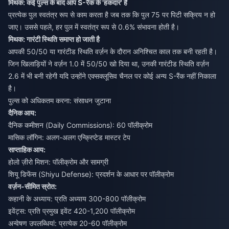
मिथक: कई पुल्स के बाद आप S-रैंक के 'हकदार' हैं
प्रत्येक पुल स्वतंत्र रूप से काम करता है जब तक कि पुल 75 पर पिटी सक्रिय न हो
जाए। उससे पहले, हर पुल में स्वतंत्र रूप से 0.6% संभावना होती है।
मिथक: गारंटी स्थिति समाप्त हो जाती है
आपकी 50/50 या गारंटीड स्थिति वर्ज़न के दौरान अनिश्चित काल तक बनी रहती है।
जिन खिलाड़ियों ने वर्ज़न 1.0 में 50/50 खो दिया था, उनकी गारंटीड स्थिति वर्ज़न
2.6 में भी बनी रहेगी यदि उन्होंने एक्सक्लूसिव चैनल पर कोई अन्य S-रैंक नहीं निकाला
है।
पुल्स को अधिकतम करना: संसाधन जुटाना
दैनिक आय:
दैनिक कमीशन (Daily Commissions): 60 पॉलीक्रोम
मासिक लॉगिन: अलग-अलग एन्क्रिप्टेड मास्टर टेप
साप्ताहिक आय:
होलो ज़ीरो मिशन: पॉलीक्रोम और सामग्री
शियू डिफेंस (Shiyu Defense): प्रदर्शन के आधार पर पॉलीक्रोम
वर्ज़न-सीमित स्रोत:
कहानी के अध्याय: प्रति अध्याय 300-800 पॉलीक्रोम
इवेंट्स: प्रति प्रमुख इवेंट 420-1,200 पॉलीक्रोम
अन्वेषण उपलब्धियां: प्रत्येक 20-60 पॉलीक्रोम