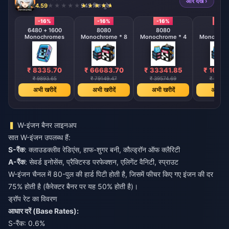
और देखें ›
4.59
945 बिक चुके
-16%
-16%
-16%
-16%
6480 + 1600
8080
8080
808
Monochromes
Monochrome * 8
Monochrome * 4
Monochrom
₹ 8335.70
₹ 66683.70
₹ 33341.85
₹ 1667
₹ 9893.65
₹ 79149.47
₹ 39574.69
₹ 19787
अभी खरीदें
अभी खरीदें
अभी खरीदें
अभी खरी
W-इंजन बैनर लाइनअप
सात W-इंजन उपलब्ध हैं:
S-रैंक
: क्लाउडक्लीव रेडिएंस, हाफ-शुगर बनी, कौल्ड्रॉन ऑफ क्लैरिटी
A-रैंक
: सेवर्ड इनोसेंस, प्रैक्टिस्ड परफेक्शन, एलिगेंट वैनिटी, स्प्राउट
W-इंजन चैनल में 80-पुल की हार्ड पिटी होती है, जिसमें फीचर किए गए इंजन की दर
75% होती है (कैरेक्टर बैनर पर यह 50% होती है)।
ड्रॉप रेट का विवरण
आधार दरें (Base Rates):
S-रैंक: 0.6%