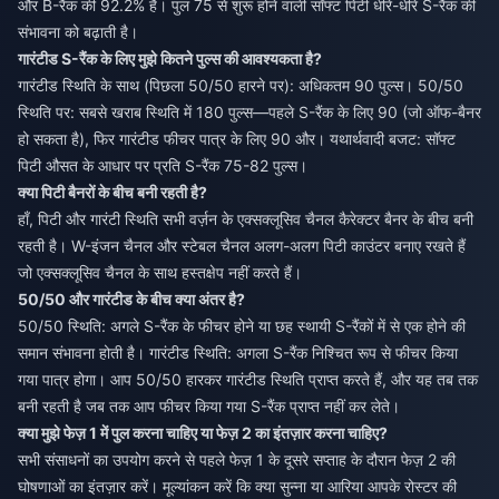
और B-रैंक की 92.2% है। पुल 75 से शुरू होने वाली सॉफ्ट पिटी धीरे-धीरे S-रैंक की
संभावना को बढ़ाती है।
गारंटीड S-रैंक के लिए मुझे कितने पुल्स की आवश्यकता है?
गारंटीड स्थिति के साथ (पिछला 50/50 हारने पर): अधिकतम 90 पुल्स। 50/50
स्थिति पर: सबसे खराब स्थिति में 180 पुल्स—पहले S-रैंक के लिए 90 (जो ऑफ-बैनर
हो सकता है), फिर गारंटीड फीचर पात्र के लिए 90 और। यथार्थवादी बजट: सॉफ्ट
पिटी औसत के आधार पर प्रति S-रैंक 75-82 पुल्स।
क्या पिटी बैनरों के बीच बनी रहती है?
हाँ, पिटी और गारंटी स्थिति सभी वर्ज़न के एक्सक्लूसिव चैनल कैरेक्टर बैनर के बीच बनी
रहती है। W-इंजन चैनल और स्टेबल चैनल अलग-अलग पिटी काउंटर बनाए रखते हैं
जो एक्सक्लूसिव चैनल के साथ हस्तक्षेप नहीं करते हैं।
50/50 और गारंटीड के बीच क्या अंतर है?
50/50 स्थिति: अगले S-रैंक के फीचर होने या छह स्थायी S-रैंकों में से एक होने की
समान संभावना होती है। गारंटीड स्थिति: अगला S-रैंक निश्चित रूप से फीचर किया
गया पात्र होगा। आप 50/50 हारकर गारंटीड स्थिति प्राप्त करते हैं, और यह तब तक
बनी रहती है जब तक आप फीचर किया गया S-रैंक प्राप्त नहीं कर लेते।
क्या मुझे फेज़ 1 में पुल करना चाहिए या फेज़ 2 का इंतज़ार करना चाहिए?
सभी संसाधनों का उपयोग करने से पहले फेज़ 1 के दूसरे सप्ताह के दौरान फेज़ 2 की
घोषणाओं का इंतज़ार करें। मूल्यांकन करें कि क्या सुन्ना या आरिया आपके रोस्टर की