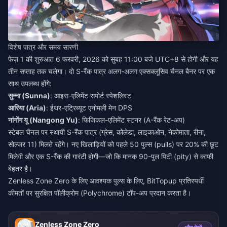
विशेष पात्र और समय सारणी
फेज़ 1 की शुरुआत 6 फरवरी, 2026 को सुबह 11:00 बजे UTC+8 से होगी और यह
तीन सप्ताह तक चलेगा। दो S-रैंक पात्र अलग-अलग एक्सक्लूसिव चैनल बैनर पर एक
साथ उपलब्ध होंगे:
सुन्ना (Sunna)
: आइस-एलिमेंट सपोर्ट स्पेशलिस्ट
आरिया (Aria)
: ईथर-एट्रिब्यूट एनोमली मेन DPS
नांगोंग यू (Nangong Yu)
: फिजिकल-एलिमेंट स्टनर (A-रैंक रेट-अप)
स्टेबल चैनल पर स्थायी S-रैंक पात्र (ग्रेस, कोलेडा, लाइकाओन, नेकोमाता, रीना,
सोल्जर 11) मिलते रहेंगे। नए खिलाड़ियों को पहले 50 पुल्स (pulls) पर 20% की छूट
मिलेगी और एक S-रैंक की गारंटी होगी—जो कि मानक 90-पुल पिटी (pity) से काफी
बेहतर है।
Zenless Zone Zero के लिए आवश्यक पुल्स
के लिए, BitTopup प्रतिस्पर्धी
कीमतों पर सुरक्षित पॉलीक्रोम (Polychrome) टॉप-अप प्रदान करता है।
Zenless Zone Zero