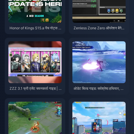
Honor of Kings S15.a पैच नोट्स |
Zenless Zone Zero ऑपरेशन बैगेल
अगस्त 2026
गाइड | अगस्त 2026
ZZZ 3.1 फ्री एजेंट चयनकर्ता गाइड | अ
ओडेट बिल्ड गाइड: सर्वश्रेष्ठ हथियार, आ
गस्त 2026
र्टिफैक्ट्स और टीमें | अगस्त 2026