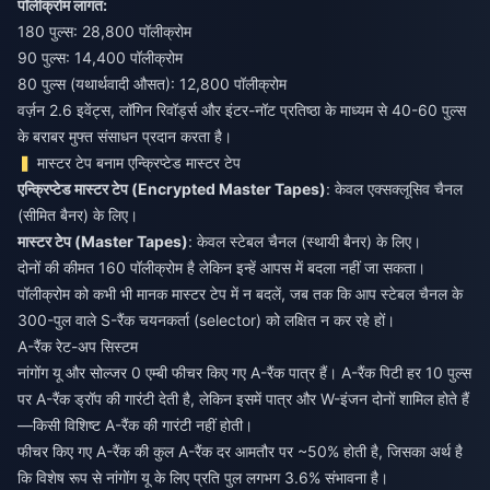
पॉलीक्रोम लागत:
180 पुल्स: 28,800 पॉलीक्रोम
90 पुल्स: 14,400 पॉलीक्रोम
80 पुल्स (यथार्थवादी औसत): 12,800 पॉलीक्रोम
वर्ज़न 2.6 इवेंट्स, लॉगिन रिवॉर्ड्स और इंटर-नॉट प्रतिष्ठा के माध्यम से 40-60 पुल्स
के बराबर मुफ्त संसाधन प्रदान करता है।
मास्टर टेप बनाम एन्क्रिप्टेड मास्टर टेप
एन्क्रिप्टेड मास्टर टेप (Encrypted Master Tapes)
: केवल एक्सक्लूसिव चैनल
(सीमित बैनर) के लिए।
मास्टर टेप (Master Tapes)
: केवल स्टेबल चैनल (स्थायी बैनर) के लिए।
दोनों की कीमत 160 पॉलीक्रोम है लेकिन इन्हें आपस में बदला नहीं जा सकता।
पॉलीक्रोम को कभी भी मानक मास्टर टेप में न बदलें, जब तक कि आप स्टेबल चैनल के
300-पुल वाले S-रैंक चयनकर्ता (selector) को लक्षित न कर रहे हों।
A-रैंक रेट-अप सिस्टम
नांगोंग यू और सोल्जर 0 एम्बी फीचर किए गए A-रैंक पात्र हैं। A-रैंक पिटी हर 10 पुल्स
पर A-रैंक ड्रॉप की गारंटी देती है, लेकिन इसमें पात्र और W-इंजन दोनों शामिल होते हैं
—किसी विशिष्ट A-रैंक की गारंटी नहीं होती।
फीचर किए गए A-रैंक की कुल A-रैंक दर आमतौर पर ~50% होती है, जिसका अर्थ है
कि विशेष रूप से नांगोंग यू के लिए प्रति पुल लगभग 3.6% संभावना है।