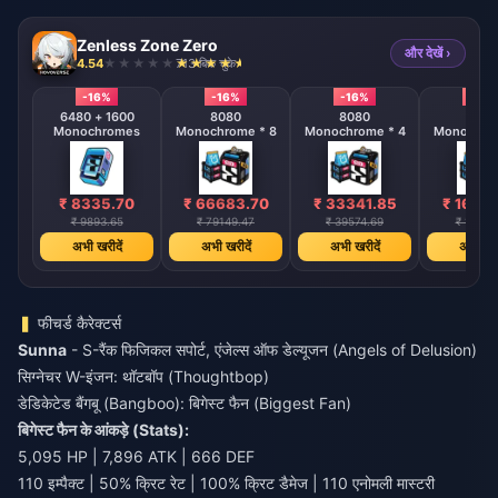
Zenless Zone Zero
और देखें ›
4.54
713 बिक चुके
-16%
-16%
-16%
-16%
6480 + 1600
8080
8080
808
Monochromes
Monochrome * 8
Monochrome * 4
Monochrom
₹ 8335.70
₹ 66683.70
₹ 33341.85
₹ 1667
₹ 9893.65
₹ 79149.47
₹ 39574.69
₹ 19787
अभी खरीदें
अभी खरीदें
अभी खरीदें
अभी खरी
फीचर्ड कैरेक्टर्स
Sunna
- S-रैंक फिजिकल सपोर्ट, एंजेल्स ऑफ डेल्यूजन (Angels of Delusion)
सिग्नेचर W-इंजन: थॉटबॉप (Thoughtbop)
डेडिकेटेड बैंगबू (Bangboo): बिगेस्ट फैन (Biggest Fan)
बिगेस्ट फैन के आंकड़े (Stats):
5,095 HP | 7,896 ATK | 666 DEF
110 इम्पैक्ट | 50% क्रिट रेट | 100% क्रिट डैमेज | 110 एनोमली मास्टरी