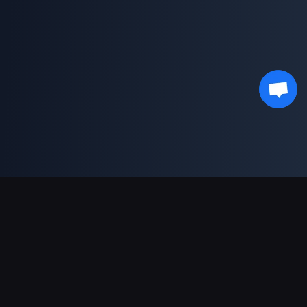
भुगतान सहायता
पार्टनर