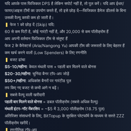
यदि आपके पास फिजिकल DPS है लेकिन सपोर्ट नहीं है, तो पुल करें। यदि आप ईथर/
फायर/आइस टीमों का उपयोग करते हैं, तो इसे छोड़ दें—फिजिकल डैमेज डीलर्स के बिना
उसकी वैल्यू काफी कम हो जाती है।
फेज 1 को छोड़ दें (Skip) यदि:
60 से कम पिटी है, कोई गारंटी नहीं है, और 20,000 से कम पॉलीक्रोम हैं
आप अपनी वर्तमान फिजिकल टीम से संतुष्ट हैं
फेज 2 के कैरेक्टर्स (Aria/Nangong Yu) आपकी टीम की जरूरतों के लिए बेहतर हैं
कम खर्च करने वालों (Low Spenders) के लिए रणनीति
बजट ढांचा
$5-10/महीना
: केवल मंथली पास + पहली बार मिलने वाले बोनस
$20-30/महीना
: चुनिंदा बैनर टॉप-अप जोड़ें
$50+/महीना
: अधिकांश बैनरों पर गारंटीड पुल
तय किए गए बजट से कभी आगे न बढ़ें।
सबसे वैल्यू वाली खरीदारी
पहली बार मिलने वाले बोनस
मंथली इंटर-नॉट मेंबरशिप
= ~$5 में 3,000 पॉलीक्रोम (18.75 पुल)
अतिरिक्त संसाधनों के लिए, BitTopup के सुरक्षित प्लेटफॉर्म के माध्यम से
सस्ते ZZZ
पॉलीक्रोम खरीदें
।
रणनीतिक टॉप-अप