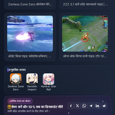
Zenless Zone Zero ऑपरेशन बैगेल
ZZZ 3.1 फ्री एजेंट चयनकर्ता गाइड | अ
गाइड | अगस्त 2026
गस्त 2026
ओडेट बिल्ड गाइड: सर्वश्रेष्ठ हथियार, आ
ऑनर ऑफ़ किंग्स दाजी गाइड: टॉप 10
र्टिफैक्ट्स और टीमें | अगस्त 2026
ट्रिक्स | अगस्त 2026
अनुशंसित उत्पाद
Zenless Zone
Genshin
Honkai: Star
Zero
Impact
Rail
सीमित समय का ऑफर
शेयर करें और 10% तक का डिस्काउंट जीतें
लकी व्हील अनलॉक करने के लिए शेयर करें।