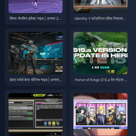
मित्या जेनशिन इंपैक्ट गाइड | अगस्त 20
Identity V हर्टज़टियर एमिल स्किल्स
26
गाइड | अगस्त 2026
डेल्टा फोर्स बेस्ट सेटिंग्स गाइड | अगस्त 2
Honor of Kings S15.a पैच नोट्स |
026
अगस्त 2026