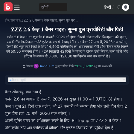
खोजें
हिन्दी
/
होम
/
समाचार
/
ZZZ 2.6 फेज़ 1 बैनर गाइड: सुन्ना पुल प्रायोरिटी और पिटी
ZZZ 2.6 फेज़ 1 बैनर गाइड: सुन्ना पुल प्रायोरिटी और पिटी
वर्जन 2.6 फेज़ 1 का शुभारंभ 6 फरवरी, 2026 को होगा, जिसमें 'एंजल्स ऑफ डिल्यूजन' की सुन्ना,
एक S-रैंक फिजिकल सपोर्ट एजेंट के रूप में दिखाई देगी। यह बैनर 27 फरवरी, 2026 तक चलेगा,
जिसमें 90-पुल हार्ड पिटी के लिए 14,400 पॉलीक्रोम की आवश्यकता होगी और फीचर्ड एजेंट मिलने
की 50/50 संभावना होगी। F2P खिलाड़ी 42 दिनों के चक्र के दौरान डेली मिशन, हॉलो ज़ीरो और
इवेंट्स के माध्यम से 8,000-12,000 पॉलीक्रोम जमा कर सकते हैं।
लेखक:
David Kim
प्रकाशित तिथि:
2026/02/05
10 min पढ़ें
विषय-सूची
बैनर ओवरव्यू: क्या नया है
वर्जन 2.6 का आगाज़ 6 फरवरी, 2026 को सुबह 11:00 बजे (UTC+8) होगा।
फेज 1 कुल 21 दिनों तक चलेगा, जो 27 फरवरी को समाप्त होगा और उसी दिन फेज 2
शुरू होगा (जो 20 मार्च, 2026 तक चलेगा)।
अपनी पुलिंग पावर को अधिकतम करने के लिए, BitTopup पर
ZZZ 2.6 फेज 1
पॉलीक्रोम टॉप अप
प्रतिस्पर्धी कीमतों और इंस्टेंट डिलीवरी की सुविधा देता है।