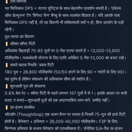
टीम सिनर्जी
यह फिजिकल DPS + स्टनर यूनिट्स के साथ बेहतरीन प्रदर्शन करती है। 'एंजेल्स
ऑफ डेल्यूजन' टैग 'बिगेस्ट फैन' बैंगबू के साथ तालमेल बिठाता है। यदि आपके पास
फिजिकल DPS नहीं है, तो वह कितनी भी शक्तिशाली क्यों न हो, बिना उपयोग के पड़ी
रहेगी।
पुल लागत का विवरण
औसत सॉफ्ट पिटी
अधिकांश खिलाड़ी 75-85 पुलों पर S-रैंक प्राप्त करते हैं = 12,000-13,600
पॉलीक्रोम। यथार्थवादी योजना के लिए प्रति अपेक्षित S-रैंक 13,000 का बजट रखें।
सबसे खराब स्थिति: डबल पिटी
180 पुल = 28,800 पॉलीक्रोम (50/50 हारने के लिए 90 + गारंटी के लिए 90)।
यह दुर्लभ है लेकिन संसाधन की अधिकतम सीमा को दर्शाता है।
शुरुआती पुल की संभावना
0.6% बेस रेट = सॉफ्ट पिटी से पहले लगभग 167 पुलों में से 1। इसके आधार पर कभी
बजट न बनाएं—शुरुआती पुलों को एक अप्रत्याशित लाभ मानें, उम्मीद नहीं।
W-इंजन तालमेल
थॉटबॉप (Thoughtbop) एक अलग बैनर पर चलता है जिसमें 75-पुल की हार्ड पिटी
होती है। कैरेक्टर + हथियार = 26,000-40,000 पॉलीक्रोम। F2P के लिए:
सिग्नेचर हथियार के बजाय कैरेक्टर को प्राथमिकता दें। जेनेरिक S/A-रैंक W-इंजन