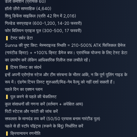
डेली कमीशन (प्रत्येक 60)
हॉलो ज़ीरो साप्ताहिक (4,640)
शियू डिफेंस साइकिल (प्रति 42 दिन में 2,016)
गिल्डेड सरप्राइज (600-1,200, 14-20 फरवरी)
फोर बिलियन प्राइज पूल (300-500, 17 फरवरी)
टेस्ट सर्वर डेटा
Sunna की पुष्ट किट: मेस्मराइज्ड स्थिति = 210-500% ATK फिजिकल डैमेज
(गारंटीड क्रिट) + +100% क्रिट डैमेज बफ। प्रारंभिक योजना के लिए टेस्ट डेटा
का उपयोग करें लेकिन आधिकारिक रिलीज तक लचीले रहें।
टियर लिस्ट का संदर्भ
इन्हें अपनी प्रोग्रेस स्टेज और टीम संरचना के भीतर आंकें, न कि पूर्ण पुलिंग गाइड के
रूप में। एंडगेम टियर लिस्ट शुरुआती/मिड-गेम वैल्यू को नहीं दर्शा सकती हैं।
पहले दिन का एक्शन प्लान
पुल करने से पहले की चेकलिस्ट
कुल संसाधनों की गणना करें (वर्तमान + अपेक्षित आय)
पिटी स्टेटस और गारंटी की जांच करें
सफलता के मानदंड तय करें (50/50 प्रयास बनाम गारंटीड पुल)
पहले से ही स्टॉप पॉइंट्स (रुकने के बिंदु) निर्धारित करें
क्रियान्वयन रणनीति