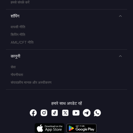
हमसे संपर्क करें
शॉपिंग
वापसी नीति
शिपिंग नीति
AML/CFT नीति
कानूनी
सेवा
गोपनीयता
संपादकीय मानक और अस्वीकरण
हमारे साथ अपडेट रहें