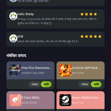
तेज़ और आसान, बहुत अच्छी सेवा।
Hafiz Blattp
मेरे Bigo Diamonds को प्रोसेस होने में उम्मीद से थोड़ा ज़्यादा समय लगा, लेकिन वे
सुरक्षित रूप से मिल गए। मैं संतुष्ट हूँ।
俞臻
शानदार और आसान इंटरफ़ेस, और टॉप-अप की स्पीड बहुत तेज़ है।
संबंधित उत्पाद
Free Fire Diamonds EU + TR
JinJinJin Gift Pack Redeem Code
INSTANT DELIVERY
MALAYSIA
समीक्षाएं
खरीदें
समीक्षाएं
खरीदें
9 Card 980x
Steam Wallet Code (MYR)
HONG KONG
MALAYSIA