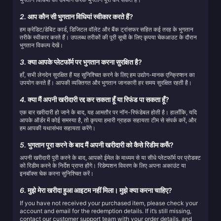
2.
आप कौन सी भुगतान विधियां स्वीकार करते हैं?
हम क्रेडिट/डेबिट कार्ड, डिजिटल वॉलेट और बैंक ट्रांसफर सहित कई तरह के भुगतान
तरीके स्वीकार करते हैं। उपलब्ध तरीकों की पूरी सूची के लिए कृपया चेकआउट के दौरान
भुगतान विकल्प देखें।
3.
क्या आपके प्लेटफॉर्म पर भुगतान करना सुरक्षित है?
हाँ, सभी लेनदेन सुरक्षित हैं यह सुनिश्चित करने के लिए हम उद्योग-मानक एन्क्रिप्शन का
उपयोग करते हैं। आपकी व्यक्तिगत और भुगतान जानकारी हर समय सुरक्षित रहती है।
4.
क्या मैं अपनी खरीदारी रद्द कर सकता हूँ या रिफंड पा सकता हूँ?
एक बार खरीदारी हो जाने के बाद, यह आमतौर पर नॉन-रिफंडेबल होती है। हालाँकि, यदि
आपके ऑर्डर में कोई समस्या है, तो कृपया हमारी ग्राहक सहायता टीम से संपर्क करें, और
हम आपकी यथासंभव सहायता करेंगे।
5.
भुगतान पूरा करने के बाद मैं अपनी खरीदारी को कैसे रिडीम करूँ?
अपनी खरीदारी पूरी करने के बाद, आपको ईमेल के माध्यम से या सीधे प्लेटफॉर्म पर प्रोडक्ट
को रिडीम करने के निर्देश प्राप्त होंगे। रिडेम्पशन विवरण के लिए अपना अकाउंट या
इनबॉक्स चेक करना सुनिश्चित करें।
6.
मुझे मेरा खरीदा हुआ आइटम नहीं मिला। मुझे क्या करना चाहिए?
If you have not received your purchased item, please check your
account and email for the redemption details. If it’s still missing,
contact our customer support team with your order details, and