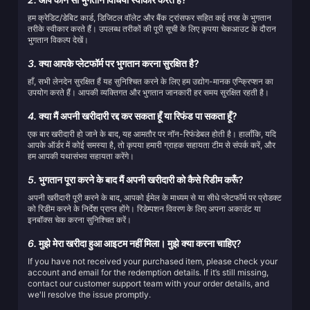
हम क्रेडिट/डेबिट कार्ड, डिजिटल वॉलेट और बैंक ट्रांसफर सहित कई तरह के भुगतान
तरीके स्वीकार करते हैं। उपलब्ध तरीकों की पूरी सूची के लिए कृपया चेकआउट के दौरान
भुगतान विकल्प देखें।
3.
क्या आपके प्लेटफॉर्म पर भुगतान करना सुरक्षित है?
हाँ, सभी लेनदेन सुरक्षित हैं यह सुनिश्चित करने के लिए हम उद्योग-मानक एन्क्रिप्शन का
उपयोग करते हैं। आपकी व्यक्तिगत और भुगतान जानकारी हर समय सुरक्षित रहती है।
4.
क्या मैं अपनी खरीदारी रद्द कर सकता हूँ या रिफंड पा सकता हूँ?
एक बार खरीदारी हो जाने के बाद, यह आमतौर पर नॉन-रिफंडेबल होती है। हालाँकि, यदि
आपके ऑर्डर में कोई समस्या है, तो कृपया हमारी ग्राहक सहायता टीम से संपर्क करें, और
हम आपकी यथासंभव सहायता करेंगे।
5.
भुगतान पूरा करने के बाद मैं अपनी खरीदारी को कैसे रिडीम करूँ?
अपनी खरीदारी पूरी करने के बाद, आपको ईमेल के माध्यम से या सीधे प्लेटफॉर्म पर प्रोडक्ट
को रिडीम करने के निर्देश प्राप्त होंगे। रिडेम्पशन विवरण के लिए अपना अकाउंट या
इनबॉक्स चेक करना सुनिश्चित करें।
6.
मुझे मेरा खरीदा हुआ आइटम नहीं मिला। मुझे क्या करना चाहिए?
If you have not received your purchased item, please check your
account and email for the redemption details. If it’s still missing,
contact our customer support team with your order details, and
we'll resolve the issue promptly.