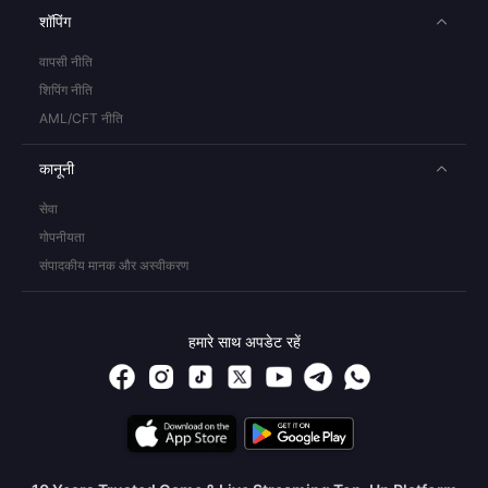
शॉपिंग
वापसी नीति
शिपिंग नीति
AML/CFT नीति
कानूनी
सेवा
गोपनीयता
संपादकीय मानक और अस्वीकरण
हमारे साथ अपडेट रहें