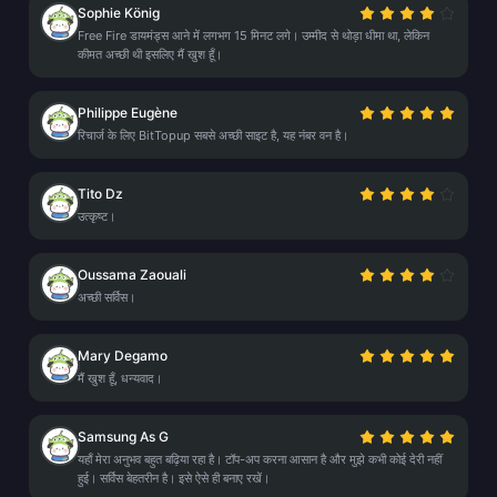
Sophie König
Free Fire डायमंड्स आने में लगभग 15 मिनट लगे। उम्मीद से थोड़ा धीमा था, लेकिन
कीमत अच्छी थी इसलिए मैं खुश हूँ।
Philippe Eugène
रिचार्ज के लिए BitTopup सबसे अच्छी साइट है, यह नंबर वन है।
Tito Dz
उत्कृष्ट।
Oussama Zaouali
अच्छी सर्विस।
Mary Degamo
मैं खुश हूँ, धन्यवाद।
Samsung As G
यहाँ मेरा अनुभव बहुत बढ़िया रहा है। टॉप-अप करना आसान है और मुझे कभी कोई देरी नहीं
हुई। सर्विस बेहतरीन है। इसे ऐसे ही बनाए रखें।