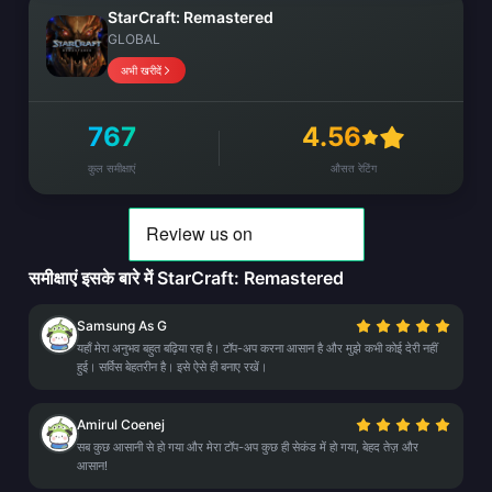
StarCraft: Remastered
GLOBAL
अभी खरीदें
767
4.56
कुल समीक्षाएं
औसत रेटिंग
समीक्षाएं इसके बारे में StarCraft: Remastered
Samsung As G
यहाँ मेरा अनुभव बहुत बढ़िया रहा है। टॉप-अप करना आसान है और मुझे कभी कोई देरी नहीं
हुई। सर्विस बेहतरीन है। इसे ऐसे ही बनाए रखें।
Amirul Coenej
सब कुछ आसानी से हो गया और मेरा टॉप-अप कुछ ही सेकंड में हो गया, बेहद तेज़ और
आसान!