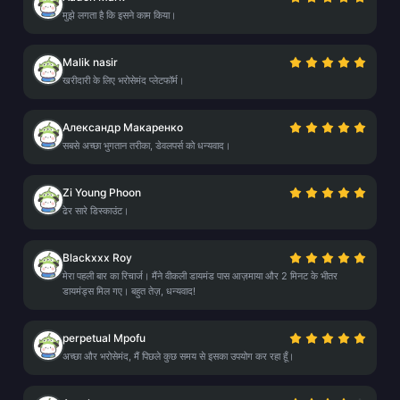
मुझे लगता है कि इसने काम किया।
Malik nasir
खरीदारी के लिए भरोसेमंद प्लेटफॉर्म।
Александр Макаренко
सबसे अच्छा भुगतान तरीका, डेवलपर्स को धन्यवाद।
Zi Young Phoon
ढेर सारे डिस्काउंट।
Blackxxx Roy
मेरा पहली बार का रिचार्ज। मैंने वीकली डायमंड पास आज़माया और 2 मिनट के भीतर
डायमंड्स मिल गए। बहुत तेज़, धन्यवाद!
perpetual Mpofu
अच्छा और भरोसेमंद, मैं पिछले कुछ समय से इसका उपयोग कर रहा हूँ।