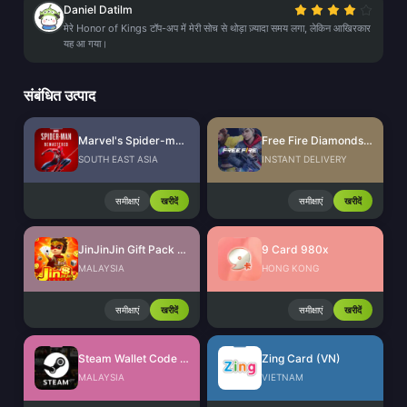
Daniel Datilm
मेरे Honor of Kings टॉप-अप में मेरी सोच से थोड़ा ज़्यादा समय लगा, लेकिन आखिरकार
यह आ गया।
संबंधित उत्पाद
Marvel's Spider-man Remastered PC Version (Steam)
Free Fire Diamonds EU + TR
SOUTH EAST ASIA
INSTANT DELIVERY
समीक्षाएं
खरीदें
समीक्षाएं
खरीदें
JinJinJin Gift Pack Redeem Code
9 Card 980x
MALAYSIA
HONG KONG
समीक्षाएं
खरीदें
समीक्षाएं
खरीदें
Steam Wallet Code (MYR)
Zing Card (VN)
MALAYSIA
VIETNAM