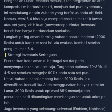
Pengenalan Lunar Reaction menunjukkan pergeseran ke arah
komposisi tim berbasis reaksi, menjauh dari pure hypercarry.
Ini mendukung desain Aubade yang berfokus pada off-field.
Namun, Versi 6.4 bisa saja memperkenalkan mekanik lawan
atau set yang lebih kuat (powercreep). Hindari investasi
berlebihan hanya berdasarkan spekulasi.
Langkah paling aman: farming Aubade secara moderat (2000
Resin) untuk karakter saat ini, lalu evaluasi kembali setelah
pengumuman 6.4.
Strategi Inventaris Serbaguna
Prioritaskan kedalaman di berbagai set daripada
menyempurnakan satu set saja. Targetkan optimasi 70-80% di
4-5 set sebelum mengejar 90%+ pada satu set pun.
Untuk Aubade: capai ambang batas 2000 Resin, lalu
diversifikasi kecuali jika Anda menggunakan banyak karakter
Lunar. 3000 Resin untuk optimasi 85% menunjukkan
penurunan hasil dibandingkan membangun set untuk arketipe
lain.
Jaga inventaris yang seimbang: universal (Emblem, Noblesse),