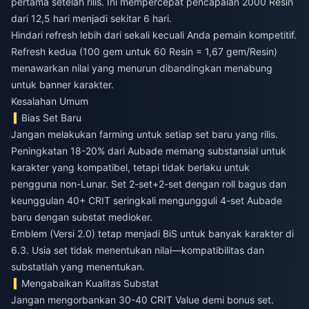
pertama setelah rilis. Ini mempercepat pencapaian 2000 Resin
dari 12,5 hari menjadi sekitar 6 hari.
Hindari refresh lebih dari sekali kecuali Anda pemain kompetitif.
Refresh kedua (100 gem untuk 60 Resin = 1,67 gem/Resin)
menawarkan nilai yang menurun dibandingkan menabung
untuk banner karakter.
Kesalahan Umum
Bias Set Baru
Jangan melakukan farming untuk setiap set baru yang rilis.
Peningkatan 18-20% dari Aubade memang substansial untuk
karakter yang kompatibel, tetapi tidak berlaku untuk
pengguna non-Lunar. Set 2-set+2-set dengan roll bagus dan
keunggulan 40+ CRIT seringkali mengungguli 4-set Aubade
baru dengan substat medioker.
Emblem (Versi 2.0) tetap menjadi BiS untuk banyak karakter di
6.3. Usia set tidak menentukan nilai—kompatibilitas dan
substatlah yang menentukan.
Mengabaikan Kualitas Substat
Jangan mengorbankan 30-40 CRIT Value demi bonus set.