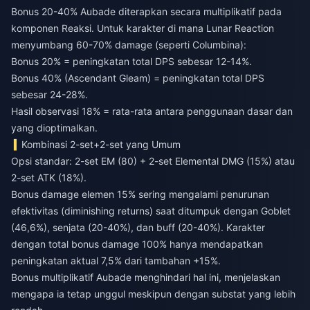
Bonus 20-40% Aubade diterapkan secara multiplikatif pada
komponen Reaksi. Untuk karakter di mana Lunar Reaction
menyumbang 60-70% damage (seperti Columbina):
Bonus 20% = peningkatan total DPS sebesar 12-14%.
Bonus 40% (Ascendant Gleam) = peningkatan total DPS
sebesar 24-28%.
Hasil observasi 18% = rata-rata antara penggunaan dasar dan
yang dioptimalkan.
Kombinasi 2-set+2-set yang Umum
Opsi standar: 2-set EM (80) + 2-set Elemental DMG (15%) atau
2-set ATK (18%).
Bonus damage elemen 15% sering mengalami penurunan
efektivitas (diminishing returns) saat ditumpuk dengan Goblet
(46,6%), senjata (20-40%), dan buff (20-40%). Karakter
dengan total bonus damage 100% hanya mendapatkan
peningkatan aktual 7,5% dari tambahan +15%.
Bonus multiplikatif Aubade menghindari hal ini, menjelaskan
mengapa ia tetap unggul meskipun dengan substat yang lebih