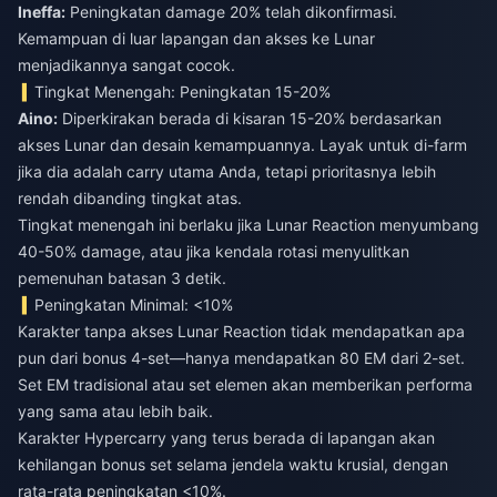
Ineffa:
Peningkatan damage 20% telah dikonfirmasi.
Kemampuan di luar lapangan dan akses ke Lunar
menjadikannya sangat cocok.
Tingkat Menengah: Peningkatan 15-20%
Aino:
Diperkirakan berada di kisaran 15-20% berdasarkan
akses Lunar dan desain kemampuannya. Layak untuk di-farm
jika dia adalah carry utama Anda, tetapi prioritasnya lebih
rendah dibanding tingkat atas.
Tingkat menengah ini berlaku jika Lunar Reaction menyumbang
40-50% damage, atau jika kendala rotasi menyulitkan
pemenuhan batasan 3 detik.
Peningkatan Minimal: <10%
Karakter tanpa akses Lunar Reaction tidak mendapatkan apa
pun dari bonus 4-set—hanya mendapatkan 80 EM dari 2-set.
Set EM tradisional atau set elemen akan memberikan performa
yang sama atau lebih baik.
Karakter Hypercarry yang terus berada di lapangan akan
kehilangan bonus set selama jendela waktu krusial, dengan
rata-rata peningkatan <10%.