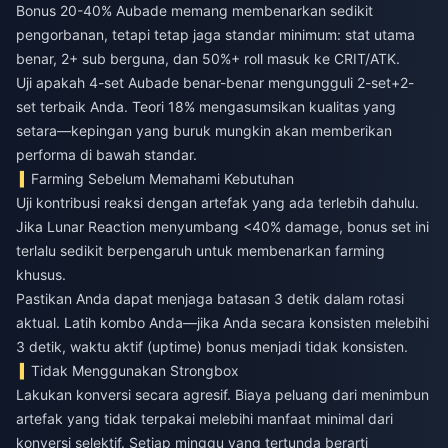
Bonus 20-40% Aubade memang membenarkan sedikit
pengorbanan, tetapi tetap jaga standar minimum: stat utama
benar, 2+ sub berguna, dan 50%+ roll masuk ke CRIT/ATK.
Uji apakah 4-set Aubade benar-benar mengungguli 2-set+2-
set terbaik Anda. Teori 18% mengasumsikan kualitas yang
setara—kepingan yang buruk mungkin akan memberikan
performa di bawah standar.
Farming Sebelum Memahami Kebutuhan
Uji kontribusi reaksi dengan artefak yang ada terlebih dahulu.
Jika Lunar Reaction menyumbang <40% damage, bonus set ini
terlalu sedikit berpengaruh untuk membenarkan farming
khusus.
Pastikan Anda dapat menjaga batasan 3 detik dalam rotasi
aktual. Latih kombo Anda—jika Anda secara konsisten melebihi
3 detik, waktu aktif (uptime) bonus menjadi tidak konsisten.
Tidak Menggunakan Strongbox
Lakukan konversi secara agresif. Biaya peluang dari menimbun
artefak yang tidak terpakai melebihi manfaat minimal dari
konversi selektif. Setiap minggu yang tertunda berarti