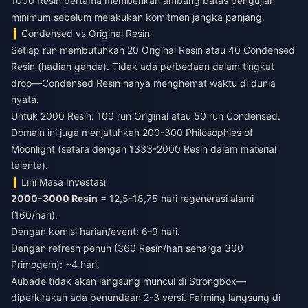
1000 Resin pertama memberikan ambang batas pengujian
minimum sebelum melakukan komitmen jangka panjang.
Condensed vs Original Resin
Setiap run membutuhkan 20 Original Resin atau 40 Condensed
Resin (hadiah ganda). Tidak ada perbedaan dalam tingkat
drop—Condensed Resin hanya menghemat waktu di dunia
nyata.
Untuk 2000 Resin: 100 run Original atau 50 run Condensed.
Domain ini juga menjatuhkan 200-300 Philosophies of
Moonlight (setara dengan 1333-2000 Resin dalam material
talenta).
Lini Masa Investasi
2000-3000 Resin
= 12,5-18,75 hari regenerasi alami
(160/hari).
Dengan komisi harian/event: 6-9 hari.
Dengan refresh penuh (360 Resin/hari seharga 300
Primogem): ~4 hari.
Aubade tidak akan langsung muncul di Strongbox—
diperkirakan ada penundaan 2-3 versi. Farming langsung di