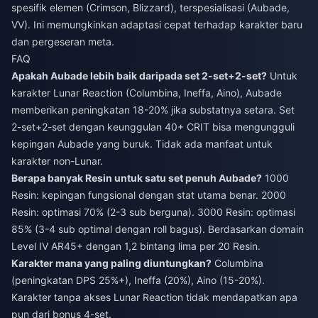
spesifik elemen (Crimson, Blizzard), terspesialisasi (Aubade,
VV). Ini memungkinkan adaptasi cepat terhadap karakter baru
dan pergeseran meta.
FAQ
Apakah Aubade lebih baik daripada set 2-set+2-set?
Untuk
karakter Lunar Reaction (Columbina, Ineffa, Aino), Aubade
memberikan peningkatan 18-20% jika substatnya setara. Set
2-set+2-set dengan keunggulan 40+ CRIT bisa mengungguli
kepingan Aubade yang buruk. Tidak ada manfaat untuk
karakter non-Lunar.
Berapa banyak Resin untuk satu set penuh Aubade?
1000
Resin: kepingan fungsional dengan stat utama benar. 2000
Resin: optimasi 70% (2-3 sub berguna). 3000 Resin: optimasi
85% (3-4 sub optimal dengan roll bagus). Berdasarkan domain
Level IV AR45+ dengan 1,2 bintang lima per 20 Resin.
Karakter mana yang paling diuntungkan?
Columbina
(peningkatan DPS 25%+), Ineffa (20%), Aino (15-20%).
Karakter tanpa akses Lunar Reaction tidak mendapatkan apa
pun dari bonus 4-set.