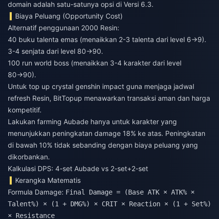
domain adalah satu-satunya opsi di Versi 6.3.
Biaya Peluang (Opportunity Cost)
Alternatif penggunaan 2000 Resin:
40 buku talenta emas (menaikkan 2-3 talenta dari level 6→9).
3-4 senjata dari level 80→90.
100 run world boss (menaikkan 3-4 karakter dari level
80→90).
Untuk
top up crystal genshin impact
guna menjaga jadwal
refresh Resin, BitTopup menawarkan transaksi aman dan harga
kompetitif.
Lakukan farming Aubade hanya untuk karakter yang
menunjukkan peningkatan damage 18% ke atas. Peningkatan
di bawah 10% tidak sebanding dengan biaya peluang yang
dikorbankan.
Kalkulasi DPS: 4-set Aubade vs 2-set+2-set
Kerangka Matematis
Formula Damage:
Final Damage = (Base ATK × ATK% ×
Talent%) × (1 + DMG%) × CRIT × Reaction × (1 + Set%)
× Resistance