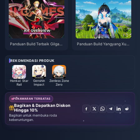
Panduan Build Terbaik Gilgam
Panduan Build Yangyang Xuan
esh HSR | Agustus 2026
ling | Agustus 2026
REKOMENDASI PRODUK
Honkai: Star
Genshin
Zenless Zone
Rail
Impact
Zero
PENAWARAN TERBATAS
Bagikan & Dapatkan Diskon
Hingga 10%
Bagikan untuk membuka roda
keberuntungan.