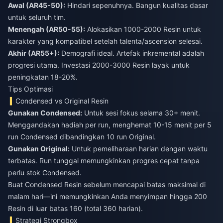
Awal (AR45-50):
Hindari sepenuhnya. Bangun kualitas dasar
untuk seluruh tim.
Menengah (AR50-55):
Alokasikan 1000-2000 Resin untuk
karakter yang kompatibel setelah talenta/ascension selesai.
Akhir (AR55+):
Demografi ideal. Artefak inkremental adalah
progresi utama. Investasi 2000-3000 Resin layak untuk
peningkatan 18-20%.
Tips Optimasi
Condensed vs Original Resin
Gunakan Condensed:
Untuk sesi fokus selama 30+ menit.
Menggandakan hadiah per run, menghemat 10-15 menit per 5
run Condensed dibandingkan 10 run Original.
Gunakan Original:
Untuk pemeliharaan harian dengan waktu
terbatas. Run tunggal memungkinkan progres cepat tanpa
perlu stok Condensed.
Buat Condensed Resin sebelum mencapai batas maksimal di
malam hari—ini memungkinkan Anda menyimpan hingga 200
Resin di luar batas 160 (total 360 harian).
Strategi Strongbox