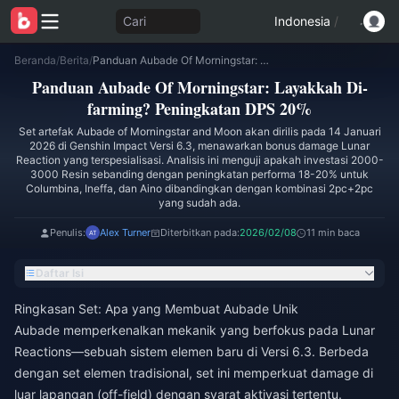
Cari
Indonesia
/
Beranda
/
Berita
/
Panduan Aubade Of Morningstar: Layakkah Di-farming? Peningkatan DPS 20%
Panduan Aubade Of Morningstar: Layakkah Di-
farming? Peningkatan DPS 20%
Set artefak Aubade of Morningstar and Moon akan dirilis pada 14 Januari
2026 di Genshin Impact Versi 6.3, menawarkan bonus damage Lunar
Reaction yang terspesialisasi. Analisis ini menguji apakah investasi 2000-
3000 Resin sebanding dengan peningkatan performa 18-20% untuk
Columbina, Ineffa, dan Aino dibandingkan dengan kombinasi 2pc+2pc
yang sudah ada.
Penulis:
Alex Turner
Diterbitkan pada:
2026/02/08
11 min baca
Daftar Isi
Ringkasan Set: Apa yang Membuat Aubade Unik
Aubade memperkenalkan mekanik yang berfokus pada Lunar
Reactions—sebuah sistem elemen baru di Versi 6.3. Berbeda
dengan set elemen tradisional, set ini memperkuat damage di
luar lapangan (off-field) dengan syarat aktivasi tertentu.