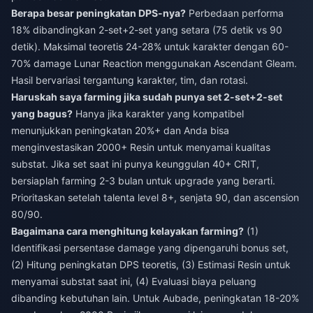
Berapa besar peningkatan DPS-nya?
Perbedaan performa
18% dibandingkan 2-set+2-set yang setara (75 detik vs 90
detik). Maksimal teoretis 24-28% untuk karakter dengan 60-
70% damage Lunar Reaction menggunakan Ascendant Gleam.
Hasil bervariasi tergantung karakter, tim, dan rotasi.
Haruskah saya farming jika sudah punya set 2-set+2-set
yang bagus?
Hanya jika karakter yang kompatibel
menunjukkan peningkatan 20%+ dan Anda bisa
menginvestasikan 2000+ Resin untuk menyamai kualitas
substat. Jika set saat ini punya keunggulan 40+ CRIT,
bersiaplah farming 2-3 bulan untuk upgrade yang berarti.
Prioritaskan setelah talenta level 8+, senjata 90, dan ascension
80/90.
Bagaimana cara menghitung kelayakan farming?
(1)
Identifikasi persentase damage yang dipengaruhi bonus set,
(2) Hitung peningkatan DPS teoretis, (3) Estimasi Resin untuk
menyamai substat saat ini, (4) Evaluasi biaya peluang
dibanding kebutuhan lain. Untuk Aubade, peningkatan 18-20%