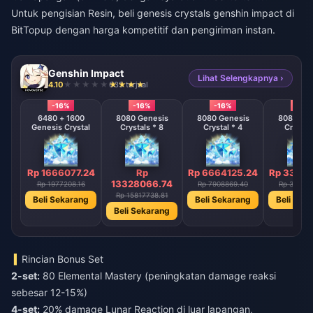
Untuk pengisian Resin,
beli genesis crystals genshin impact
di
BitTopup dengan harga kompetitif dan pengiriman instan.
Genshin Impact
Lihat Selengkapnya ›
4.10
635 terjual
-16%
-16%
-16%
-16%
6480 + 1600
8080 Genesis
8080 Genesis
8080 Gen
Genesis Crystal
Crystals * 8
Crystal * 4
Crystal 
Rp 1666077.24
Rp
Rp 6664125.24
Rp 33319
13328066.74
Rp 1977208.16
Rp 7908869.40
Rp 39544
Rp 15817738.81
Beli Sekarang
Beli Sekarang
Beli Sek
Beli Sekarang
Rincian Bonus Set
2-set:
80 Elemental Mastery (peningkatan damage reaksi
sebesar 12-15%)
4-set:
20% damage Lunar Reaction di luar lapangan,