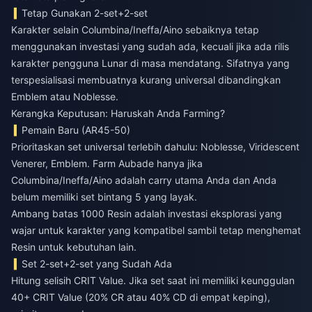
Tetap Gunakan 2-set+2-set
Karakter selain Columbina/Ineffa/Aino sebaiknya tetap
menggunakan investasi yang sudah ada, kecuali jika ada rilis
karakter pengguna Lunar di masa mendatang. Sifatnya yang
terspesialisasi membuatnya kurang universal dibandingkan
Emblem atau Noblesse.
Kerangka Keputusan: Haruskah Anda Farming?
Pemain Baru (AR45-50)
Prioritaskan set universal terlebih dahulu: Noblesse, Viridescent
Venerer, Emblem. Farm Aubade hanya jika
Columbina/Ineffa/Aino adalah carry utama Anda dan Anda
belum memiliki set bintang 5 yang layak.
Ambang batas 1000 Resin adalah investasi eksplorasi yang
wajar untuk karakter yang kompatibel sambil tetap menghemat
Resin untuk kebutuhan lain.
Set 2-set+2-set yang Sudah Ada
Hitung selisih CRIT Value. Jika set saat ini memiliki keunggulan
40+ CRIT Value (20% CR atau 40% CD di empat keping),