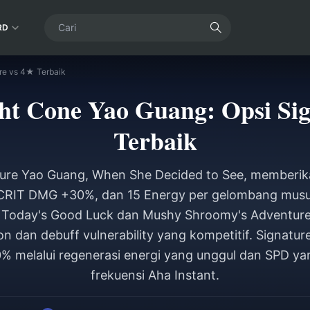
RD
re vs 4★ Terbaik
ht Cone Yao Guang: Opsi Sig
Terbaik
ture Yao Guang, When She Decided to See, memberi
 CRIT DMG +30%, dan 15 Energy per gelombang musuh
ti Today's Good Luck dan Mushy Shroomy's Adventu
n dan debuff vulnerability yang kompetitif. Signatur
% melalui regenerasi energi yang unggul dan SPD y
frekuensi Aha Instant.