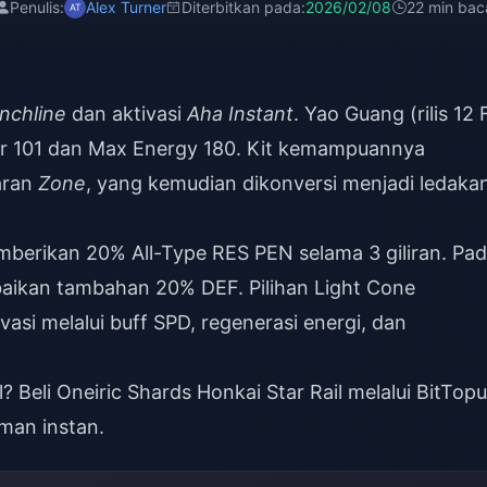
Penulis:
Alex Turner
Diterbitkan pada:
2026/02/08
22 min bac
nchline
dan aktivasi
Aha Instant
. Yao Guang (rilis 12 
sar 101 dan Max Energy 180. Kit kemampuannya
aran
Zone
, yang kemudian dikonversi menjadi ledaka
mberikan 20% All-Type RES PEN selama 3 giliran. Pa
aikan tambahan 20% DEF. Pilihan Light Cone
asi melalui buff SPD, regenerasi energi, dan
l?
Beli Oneiric Shards Honkai Star Rail
melalui BitTop
man instan.