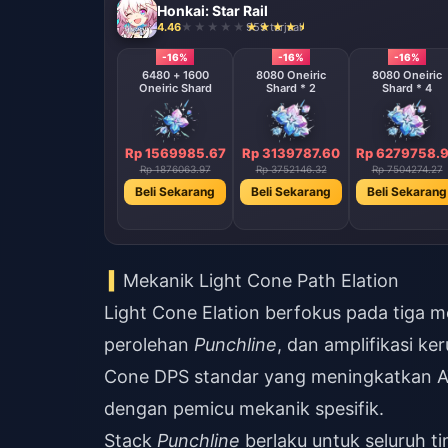
Honkai: Star Rail
4.46
959 terjual
-16%
-16%
-16%
6480 + 1600
8080 Oneiric
8080 Oneiric
Oneiric Shard
Shard * 2
Shard * 4
Rp 1569985.67
Rp 3139787.60
Rp 6279758.
Rp 1876063.97
Rp 3752146.32
Rp 7504274.27
Beli Sekarang
Beli Sekarang
Beli Sekarang
Mekanik Light Cone Path Elation
Light Cone Elation berfokus pada tiga m
perolehan
Punchline
, dan amplifikasi k
Cone DPS standar yang meningkatkan AT
dengan pemicu mekanik spesifik.
Stack
Punchline
berlaku untuk seluruh ti