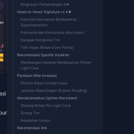
Ringkasan Perbandingan 4★
Head-to-Head: Signature vs 4★
-17%
-17%
-17%
Kalkulasi Kerusakan Berdasarkan
iric
Express Supply
300 + 30 Oneiric
60 Oneiric Shard
Superimposition
Pass
Shard
Frekuensi dan Konsistensi Aha Instant
Dampak Komposisi Tim
.24
Rp 78085.89
Rp 78269.62
Rp 15433.45
Titik Impas (Break-Even Points)
27
Rp 93794.93
Rp 93794.93
Rp 18593.63
Rekomendasi Spesifik Karakter
ang
Beli Sekarang
Beli Sekarang
Beli Sekarang
Membangun Karakter Berdasarkan Pilihan
Light Cone
Penilaian Nilai Investasi
Rincian Biaya Sumber Daya
Jaminan Masa Depan (Future-Proofing)
asi
Memaksimalkan Uptime Aha Instant
Strategi Rotasi Per Light Cone
pur
Sinergi Tim
Kesalahan Umum
Rekomendasi Ahli