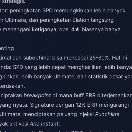
strategis.
ektor: peningkatan SPD memungkinkan lebih banyak
 Ultimate, dan peningkatan Elation langsung
re menangani ketiganya; opsi 4★ biasanya hanya
enting
imal dan suboptimal bisa mencapai 25-30%. Hal ini
anda: SPD yang lebih cepat menghasilkan lebih bany
kinkan lebih banyak Ultimate, dan statistik dasar ya
kerusakan.
nciptakan
breakpoint
di mana buff ERR diterjemahka
e yang nyata. Signature dengan 12% ERR mengurangi
Ultimate, menciptakan peluang injeksi
Punchline
yak aktivasi
Aha Instant
.