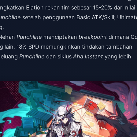
ngkatkan Elation rekan tim sebesar 15-20% dari nilai
unchline
setelah penggunaan Basic ATK/Skill; Ultimat
g.
olehan
Punchline
menciptakan
breakpoint
di mana C
ang lain. 18% SPD memungkinkan tindakan tambahan
 peluang
Punchline
dan siklus
Aha Instant
yang lebih