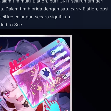
lam tim multi-Elation, buff CRIT seluruh tim dari
ya. Dalam tim hibrida dengan satu
carry
Elation, opsi
l kesenjangan secara signifikan.
ded to See