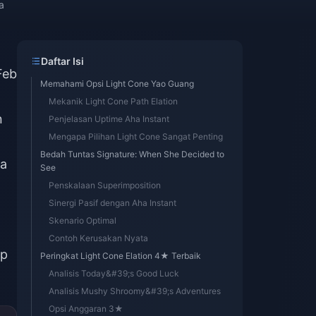
a
Daftar Isi
Feb
Memahami Opsi Light Cone Yao Guang
Mekanik Light Cone Path Elation
n
Penjelasan Uptime Aha Instant
Mengapa Pilihan Light Cone Sangat Penting
Bedah Tuntas Signature: When She Decided to
da
See
Penskalaan Superimposition
Sinergi Pasif dengan Aha Instant
Skenario Optimal
Contoh Kerusakan Nyata
up
Peringkat Light Cone Elation 4★ Terbaik
Analisis Today&#39;s Good Luck
Analisis Mushy Shroomy&#39;s Adventures
Opsi Anggaran 3★