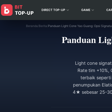
DIRECT TOP-UP
GAME
CA
Beranda
/
Berita
/
Panduan Light Cone Yao Guang: Opsi Signatu
Panduan Lig
Light cone signa
Rate tim +10%,
terbaik seper
penumpukan Elatio
4★ sebesar 25-30