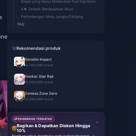
Siapa yang Harus Melakukan Pull Signature
4★ Terbaik Berdasarkan Akun
e
Pertimbangan Meta Jangka Panjang
FAQ
one
Rekomendasi produk
Genshin Impact
GLOBAL
696 terjual
Honkai: Star Rail
GLOBAL
959 terjual
Zenless Zone Zero
GLOBAL
808 terjual
PENAWARAN TERBATAS
Bagikan & Dapatkan Diskon Hingga
10%
Bagikan untuk membuka roda keberuntungan.