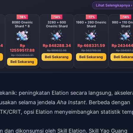
Lihat Selengkapnya ›
-16%
-14%
-17%
-14%
8080 Oneiric
3280 + 600
1980 + 260 Oneiric
980 + 110 One
Shard * 8
Oneiric Shard
Shard
Shard
94
Rp
Rp 848288.34
Rp 468331.59
Rp 243444
12559517.88
Rp 989632.98
Rp 562769.58
Rp 284067.
Rp 15008566.91
Beli Sekarang
Beli Sekarang
Beli Sekar
Beli Sekarang
ekanik: peningkatan Elation secara langsung, akseler
erusakan selama jendela
Aha Instant
. Berbeda dengan
K/CRIT, opsi Elation menyeimbangkan statistik tem
m dan dikonsumsi oleh Skill Elation. Skill Yao Guang