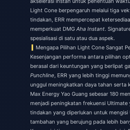
akselerasi instan untuk penentuan waktu 
Light Cone berpengaruh melalui tiga v
tindakan, ERR mempercepat ketersediaan
memperkuat DMG
Aha Instant
. Signatu
spesialisasi di satu atau dua aspek.
Mengapa Pilihan Light Cone Sangat P
Kesenjangan performa antara pilihan opt
berasal dari keuntungan yang berlipat g
Punchline
, ERR yang lebih tinggi memung
unggul meningkatkan daya tahan serta 
Max Energy Yao Guang sebesar 180 me
menjadi peningkatan frekuensi Ultimat
tindakan yang diperlukan untuk mengisi 
tambahan yang berujung pada lebih ban