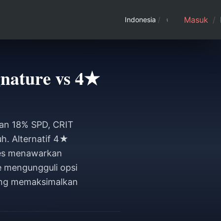
Masuk
/
Indonesia
/
nature vs 4★
kan 18% SPD, CRIT
. Alternatif 4★
res menawarkan
e mengungguli opsi
ang memaksimalkan