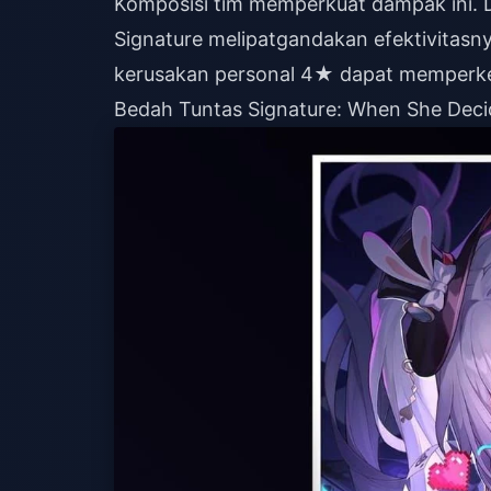
Komposisi tim memperkuat dampak ini. Da
Signature melipatgandakan efektivitasn
kerusakan personal 4★ dapat memperkeci
Bedah Tuntas Signature: When She Deci