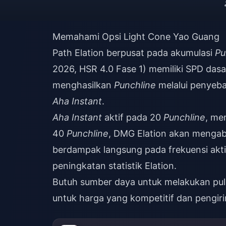
Memahami Opsi Light Cone Yao Guang
Path Elation berpusat pada akumulasi
Pu
2026, HSR 4.0 Fase 1) memiliki SPD da
menghasilkan
Punchline
melalui penyeb
Aha Instant
.
Aha Instant
aktif pada 20
Punchline
, me
40
Punchline
, DMG Elation akan mengab
berdampak langsung pada frekuensi aktiv
peningkatan statistik Elation.
Butuh sumber daya untuk melakukan pul
untuk harga yang kompetitif dan pengiri