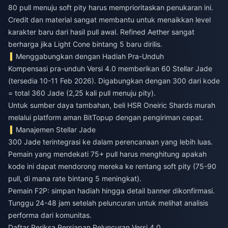
80 pull menuju soft pity harus memprioritaskan penukaran ini.
Credit dan material sangat membantu untuk menaikkan level
karakter baru dari hasil pull awal. Refined Aether sangat
berharga jika Light Cone bintang 5 baru dirilis.
Menggabungkan dengan Hadiah Pra-Unduh
Kompensasi pra-unduh Versi 4.0 memberikan 60 Stellar Jade
(tersedia 10-11 Feb 2026). Digabungkan dengan 300 dari kode
= total 360 Jade (2,25 kali pull menuju pity).
Untuk sumber daya tambahan,
beli HSR Oneiric Shards murah
melalui platform aman BitTopup dengan pengiriman cepat.
Manajemen Stellar Jade
300 Jade terintegrasi ke dalam perencanaan yang lebih luas.
Pemain yang mendekati 75+ pull harus menghitung apakah
kode ini dapat mendorong mereka ke rentang soft pity (75-90
pull, di mana rate bintang 5 meningkat).
Pemain F2P: simpan hadiah hingga detail banner dikonfirmasi.
Tunggu 24-48 jam setelah peluncuran untuk melihat analisis
performa dari komunitas.
Daftar Periksa Persiapan Peluncuran Versi 4.0