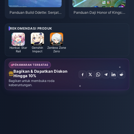
Panduan Build Odette: Senjata,
Panduan Daji Honor of Kings: 1
Artefak & Tim Terbaik | Agustu
0 Trik Teratas | Agustus 2026
s 2026
REKOMENDASI PRODUK
Honkai: Star
Genshin
Zenless Zone
Rail
Impact
Zero
PENAWARAN TERBATAS
Bagikan & Dapatkan Diskon
Hingga 10%
Bagikan untuk membuka roda
keberuntungan.