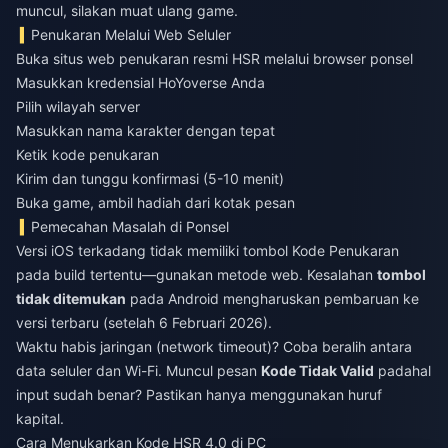
muncul, silakan muat ulang game.
Penukaran Melalui Web Seluler
Buka situs web penukaran resmi HSR melalui browser ponsel
Masukkan kredensial HoYoverse Anda
Pilih wilayah server
Masukkan nama karakter dengan tepat
Ketik kode penukaran
Kirim dan tunggu konfirmasi (5-10 menit)
Buka game, ambil hadiah dari kotak pesan
Pemecahan Masalah di Ponsel
Versi iOS terkadang tidak memiliki tombol Kode Penukaran
pada build tertentu—gunakan metode web. Kesalahan
tombol
tidak ditemukan
pada Android mengharuskan pembaruan ke
versi terbaru (setelah 6 Februari 2026).
Waktu habis jaringan (network timeout)? Coba beralih antara
data seluler dan Wi-Fi. Muncul pesan
Kode Tidak Valid
padahal
input sudah benar? Pastikan hanya menggunakan huruf
kapital.
Cara Menukarkan Kode HSR 4.0 di PC