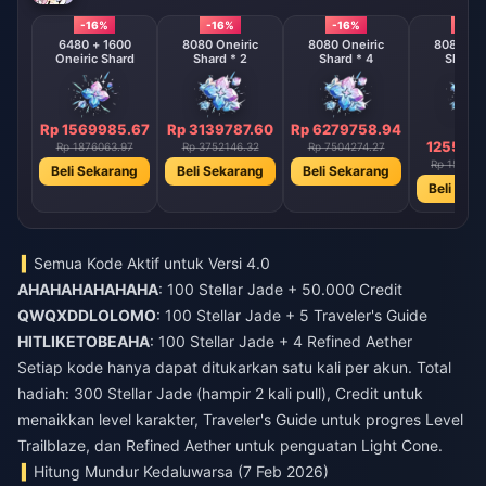
-16%
-16%
-16%
-16%
6480 + 1600
8080 Oneiric
8080 Oneiric
8080 One
Oneiric Shard
Shard * 2
Shard * 4
Shard 
Rp 1569985.67
Rp 3139787.60
Rp 6279758.94
Rp
1255951
Rp 1876063.97
Rp 3752146.32
Rp 7504274.27
Rp 150085
Beli Sekarang
Beli Sekarang
Beli Sekarang
Beli Sek
Semua Kode Aktif untuk Versi 4.0
AHAHAHAHAHAHA
: 100 Stellar Jade + 50.000 Credit
QWQXDDLOLOMO
: 100 Stellar Jade + 5 Traveler's Guide
HITLIKETOBEAHA
: 100 Stellar Jade + 4 Refined Aether
Setiap kode hanya dapat ditukarkan satu kali per akun. Total
hadiah: 300 Stellar Jade (hampir 2 kali pull), Credit untuk
menaikkan level karakter, Traveler's Guide untuk progres Level
Trailblaze, dan Refined Aether untuk penguatan Light Cone.
Hitung Mundur Kedaluwarsa (7 Feb 2026)