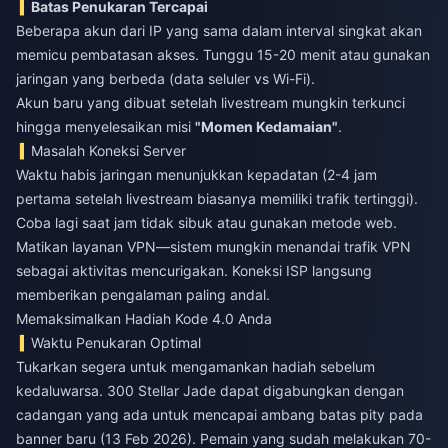
Batas Penukaran Tercapai
Beberapa akun dari IP yang sama dalam interval singkat akan
memicu pembatasan akses. Tunggu 15-20 menit atau gunakan
jaringan yang berbeda (data seluler vs Wi-Fi).
Akun baru yang dibuat setelah livestream mungkin terkunci
hingga menyelesaikan misi
"Momen Kedamaian"
.
Masalah Koneksi Server
Waktu habis jaringan menunjukkan kepadatan (2-4 jam
pertama setelah livestream biasanya memiliki trafik tertinggi).
Coba lagi saat jam tidak sibuk atau gunakan metode web.
Matikan layanan VPN—sistem mungkin menandai trafik VPN
sebagai aktivitas mencurigakan. Koneksi ISP langsung
memberikan pengalaman paling andal.
Memaksimalkan Hadiah Kode 4.0 Anda
Waktu Penukaran Optimal
Tukarkan segera untuk mengamankan hadiah sebelum
kedaluwarsa. 300 Stellar Jade dapat digabungkan dengan
cadangan yang ada untuk mencapai ambang batas pity pada
banner baru (13 Feb 2026). Pemain yang sudah melakukan 70-