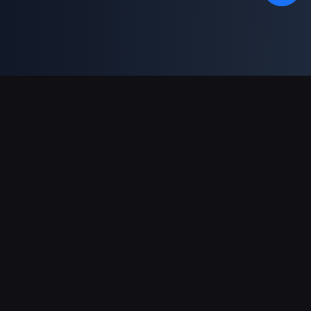
Dukungan Pembayaran
Mitra
Genshin Impact Wiki
Honkai: Star Rail WIKI
Zenless Zone Zero WIKI
PUBG Mobile WIKI
BitTopup News