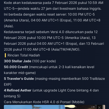
Kode akan kedaluwarsa pada 7 Februari 2026 pukul 10:59 AM
UTC-5—jendela waktu 27 jam dari livestream bahasa Inggris.
Ini berbeda dengan waktu reset server: 10:00 PM UTC-5
(Amerika Utara), 04:00 AM UTC+1 (Eropa), 11:00 AM UTC+8
(Asia).
Kedaluwarsa terjadi sebelum Versi 4.0 diluncurkan pada 12
Februari 2026 pukul 10:00 PM UTC-5 (Amerika Utara), 13
Februari 2026 pukul 04:00 AM UTC+1 (Eropa), dan 13 Februari
2026 pukul 11:00 AM UTC+8 (Asia/TW/HK/MO).
Rincian Total Hadiah
300 Stellar Jade
(100 per kode)
50.000 Credit
(mencukupi untuk 2-3 kali kenaikan level
karakter mid-game)
5 Traveler's Guide
(masing-masing memberikan 500 Trailblaze
EXP)
4 Refined Aether
(untuk upgrade Light Cone bintang 4 dan
bintang 5)
Cara Menukarkan Kode HSR 4.0 di Ponsel (Mobile)