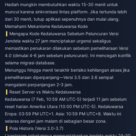
Hadiah mungkin membutuhkan waktu 15-30 menit untuk
muncul karena sinkronisasi lintas platform. Jika tertunda lebih
dari 30 menit, tutup aplikasi sepenuhnya dan mulai ulang.
Memahami Mekanisme Kedaluwarsa Kode
Mengapa Kode Kedaluwarsa Sebelum Peluncuran Versi
Jendela waktu 27 jam menciptakan urgensi sekaligus
memastikan penukaran dilakukan sebelum pemeliharaan Versi
4.0 (dimulai 4-6 jam sebelum peluncuran). Ini mencegah konflik
selama migrasi database.
Menunggu hingga menit terakhir berisiko kehilangan akses jika
pemeliharaan diperpanjang—Versi 3.5 dan 3.6 sempat
mengalami perpanjangan 2-3 jam.
Reset Server vs Waktu Kedaluwarsa
Kedaluwarsa (7 Feb, 10:59 AM UTC-5) terjadi 11 jam sebelum
reset harian Amerika Utara (10:00 PM UTC-5). Kedaluwarsa
Eropa: 03:59 PM UTC+1. Asia: 10:59 PM UTC+8. Waktu ini
selaras dengan jam malam di sebagian besar zona.
Pola Historis (Versi 3.0-3.7)
Livestream sebelumnya mempertahankan jendela waktu 24-30