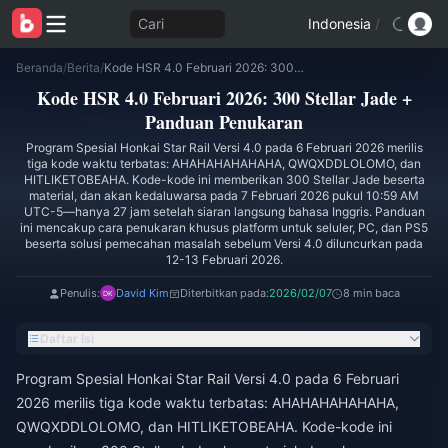
Cari
Indonesia
/
Beranda
/
Berita
/
Kode HSR 4.0 Februari 2026: 300 Stellar Jade + Panduan Penukaran
Kode HSR 4.0 Februari 2026: 300 Stellar Jade +
Panduan Penukaran
Program Spesial Honkai Star Rail Versi 4.0 pada 6 Februari 2026 merilis
tiga kode waktu terbatas: AHAHAHAHAHAHA, QWQXDDLOLOMO, dan
HITLIKETOBEAHA. Kode-kode ini memberikan 300 Stellar Jade beserta
material, dan akan kedaluwarsa pada 7 Februari 2026 pukul 10:59 AM
UTC-5—hanya 27 jam setelah siaran langsung bahasa Inggris. Panduan
ini mencakup cara penukaran khusus platform untuk seluler, PC, dan PS5
beserta solusi pemecahan masalah sebelum Versi 4.0 diluncurkan pada
12-13 Februari 2026.
Penulis:
David Kim
Diterbitkan pada:
2026/02/07
8 min baca
Daftar Isi
Program Spesial Honkai Star Rail Versi 4.0 pada 6 Februari
2026 merilis tiga kode waktu terbatas: AHAHAHAHAHAHA,
QWQXDDLOLOMO, dan HITLIKETOBEAHA. Kode-kode ini