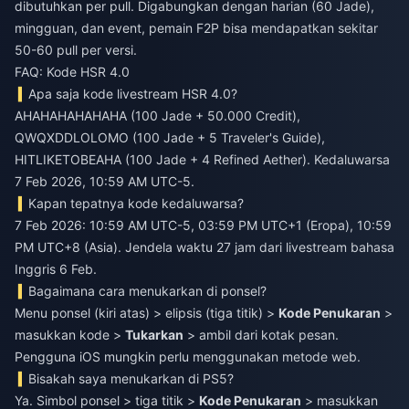
dibutuhkan per pull. Digabungkan dengan harian (60 Jade),
mingguan, dan event, pemain F2P bisa mendapatkan sekitar
50-60 pull per versi.
FAQ: Kode HSR 4.0
Apa saja kode livestream HSR 4.0?
AHAHAHAHAHAHA (100 Jade + 50.000 Credit),
QWQXDDLOLOMO (100 Jade + 5 Traveler's Guide),
HITLIKETOBEAHA (100 Jade + 4 Refined Aether). Kedaluwarsa
7 Feb 2026, 10:59 AM UTC-5.
Kapan tepatnya kode kedaluwarsa?
7 Feb 2026: 10:59 AM UTC-5, 03:59 PM UTC+1 (Eropa), 10:59
PM UTC+8 (Asia). Jendela waktu 27 jam dari livestream bahasa
Inggris 6 Feb.
Bagaimana cara menukarkan di ponsel?
Menu ponsel (kiri atas) > elipsis (tiga titik) >
Kode Penukaran
>
masukkan kode >
Tukarkan
> ambil dari kotak pesan.
Pengguna iOS mungkin perlu menggunakan metode web.
Bisakah saya menukarkan di PS5?
Ya. Simbol ponsel > tiga titik >
Kode Penukaran
> masukkan