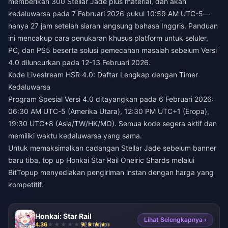
memberikan 300 Stellar Jade plus material, dan akan
kedaluwarsa pada 7 Februari 2026 pukul 10:59 AM UTC-5—
hanya 27 jam setelah siaran langsung bahasa Inggris. Panduan
ini mencakup cara penukaran khusus platform untuk seluler,
PC, dan PS5 beserta solusi pemecahan masalah sebelum Versi
4.0 diluncurkan pada 12-13 Februari 2026.
Kode Livestream HSR 4.0: Daftar Lengkap dengan Timer
Kedaluwarsa
Program Spesial Versi 4.0 ditayangkan pada 6 Februari 2026:
06:30 AM UTC-5 (Amerika Utara), 12:30 PM UTC+1 (Eropa),
19:30 UTC+8 (Asia/TW/HK/MO). Semua kode segera aktif dan
memiliki waktu kedaluwarsa yang sama.
Untuk memaksimalkan cadangan Stellar Jade sebelum banner
baru tiba,
top up Honkai Star Rail Oneiric Shards
melalui
BitTopup menyediakan pengiriman instan dengan harga yang
kompetitif.
Honkai: Star Rail
Lihat Selengkapnya ›
4.36
928 terjual