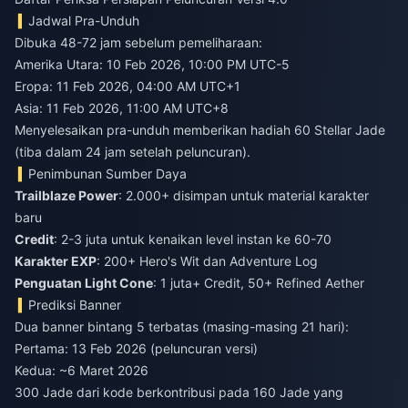
Jadwal Pra-Unduh
Dibuka 48-72 jam sebelum pemeliharaan:
Amerika Utara: 10 Feb 2026, 10:00 PM UTC-5
Eropa: 11 Feb 2026, 04:00 AM UTC+1
Asia: 11 Feb 2026, 11:00 AM UTC+8
Menyelesaikan pra-unduh memberikan hadiah 60 Stellar Jade
(tiba dalam 24 jam setelah peluncuran).
Penimbunan Sumber Daya
Trailblaze Power
: 2.000+ disimpan untuk material karakter
baru
Credit
: 2-3 juta untuk kenaikan level instan ke 60-70
Karakter EXP
: 200+ Hero's Wit dan Adventure Log
Penguatan Light Cone
: 1 juta+ Credit, 50+ Refined Aether
Prediksi Banner
Dua banner bintang 5 terbatas (masing-masing 21 hari):
Pertama: 13 Feb 2026 (peluncuran versi)
Kedua: ~6 Maret 2026
300 Jade dari kode berkontribusi pada 160 Jade yang