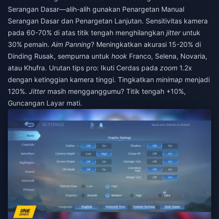
Serangan Dasar—alih-alih gunakan Penargetan Manual
Serangan Dasar dan Penargetan Lanjutan. Sensitivitas kamera
pada 60-70% di atas titik tengah menghilangkan
jitter
untuk
30% pemain.
Aim Panning
? Meningkatkan akurasi 15-20% di
Dinding Rusak, sempurna untuk
hook
Franco, Selena, Novaria,
atau Khufra. Urutan tips pro: Ikuti Cerdas pada
zoom
1.2x
dengan ketinggian kamera tinggi. Tingkatkan
minimap
menjadi
120%.
Jitter
masih mengganggumu? Titik tengah +10%,
Guncangan Layar mati.