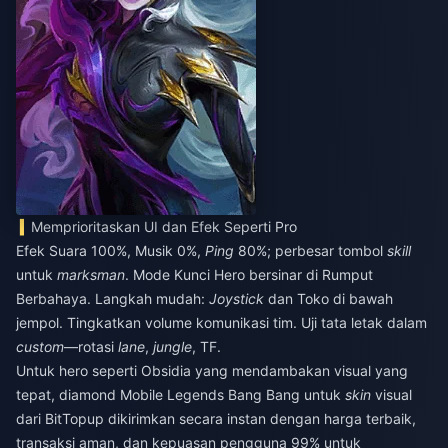
Memprioritaskan UI dan Efek Seperti Pro
Efek Suara 100%, Musik 0%,
Ping
80%; perbesar tombol
skill
untuk
marksman
. Mode Kunci Hero bersinar di Rumput
Berbahaya. Langkah mudah:
Joystick
dan Toko di bawah
jempol. Tingkatkan volume komunikasi tim. Uji tata letak dalam
custom
—rotasi
lane
,
jungle
, TF.
Untuk hero seperti Obsidia yang mendambakan visual yang
tepat,
diamond Mobile Legends Bang Bang untuk
skin
visual
dari BitTopup dikirimkan secara instan dengan harga terbaik,
transaksi aman, dan kepuasan pengguna 99% untuk