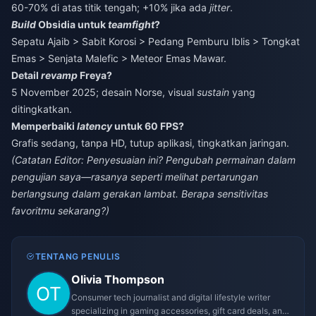
60-70% di atas titik tengah; +10% jika ada
jitter
.
Build
Obsidia untuk
teamfight
?
Sepatu Ajaib > Sabit Korosi > Pedang Pemburu Iblis > Tongkat
Emas > Senjata Malefic > Meteor Emas Mawar.
Detail
revamp
Freya?
5 November 2025; desain Norse, visual
sustain
yang
ditingkatkan.
Memperbaiki
latency
untuk 60 FPS?
Grafis sedang, tanpa HD, tutup aplikasi, tingkatkan jaringan.
(Catatan Editor: Penyesuaian ini? Pengubah permainan dalam
pengujian saya—rasanya seperti melihat pertarungan
berlangsung dalam gerakan lambat. Berapa sensitivitas
favoritmu sekarang?)
TENTANG PENULIS
Olivia Thompson
Consumer tech journalist and digital lifestyle writer
specializing in gaming accessories, gift card deals, and