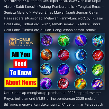
sensitivitas 65%, tombol
skill
diperbesar.
Build
Obsidia: Sepatu
Ajaib > Sabit Korosi > Pedang Pemburu Iblis > Tongkat Emas >
Senjata Malefic > Meteor Emas Mawar (ganti dengan Cakar
Haas secara situasional). Melawan Fanny/Lancelot/Joy; kuasai
Gold Lane, Turtle/Lord,
vision
/semak-semak. Eksekusi:
Grind
Gold Lane. Turtle/Lord duluan. Penguasaan semak-semak.
Untuk bersiap menghadapi pembaruan 2025 seperti
revamp
Freya,
beli diamond MLBB online pembaruan 2025
melalui
BitTopup menawarkan dukungan 24/7, pengiriman tercepat di