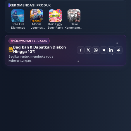
REKOMENDASI PRODUK
Free Fire
Mobile
Koin Eggy
Dewi
Diamonds
Legends
Eggy Party
Kemenangan
Bang Bang
NIKKE
PENAWARAN TERBATAS
Bagikan & Dapatkan Diskon
Hingga 10%
Bagikan untuk membuka roda
keberuntungan.