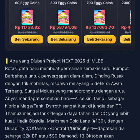
60 Eggy Coins
300 Eggy Coins
700 Eggy Coins
2080 E
Rp 11758.82
Rp 58794.08
Rp 137063.70
Rp 4069
Rp 25704.04
Rp 119443.85
Rp 532692.74
Rp 19024
Beli Sekarang
Beli Sekarang
Beli Sekarang
Beli Sek
Apa yang Diubah Project NEXT 2025 di MLBB
Rotasi peta baru membuat permainan semakin seru: Rumput
Berbahaya untuk penyergapan diam-diam, Dinding Rusak
dengan trik mobilitas, respawn melayang 5 detik di Awan
Terbang, Sungai Meluas yang mendorongmu dengan arus.
Abyss mendapat sentuhan baru—Alice kini tampil sebagai
hibrida Mage/Tank, Dyrroth sangat kuat di jungle dan TF,
Thamuz menjadi tank dengan daya tahan dan CC yang lebih
kuat. Hadir Obsidia, Marksman Gold Lane (#130), dengan
Durability 2/Offense 7/Control 1/Difficulty 4—dapatkan dia
seharga 32k BP atau 599 Diamond. 13 Oktober akan