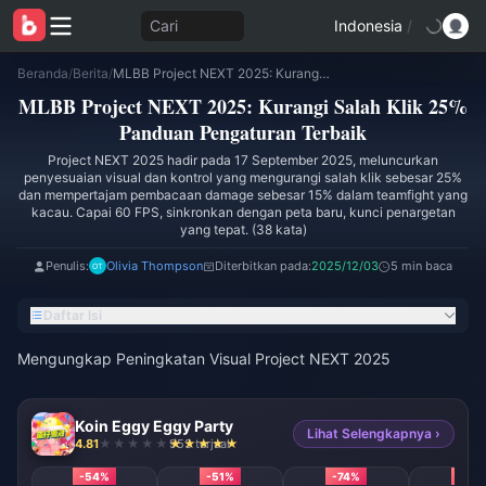
Cari
Indonesia
/
Beranda
/
Berita
/
MLBB Project NEXT 2025: Kurangi Salah Klik 25% Panduan Pengaturan Terbaik
MLBB Project NEXT 2025: Kurangi Salah Klik 25%
Panduan Pengaturan Terbaik
Project NEXT 2025 hadir pada 17 September 2025, meluncurkan
penyesuaian visual dan kontrol yang mengurangi salah klik sebesar 25%
dan mempertajam pembacaan damage sebesar 15% dalam teamfight yang
kacau. Capai 60 FPS, sinkronkan dengan peta baru, kunci penargetan
yang tepat. (38 kata)
Penulis:
Olivia Thompson
Diterbitkan pada:
2025/12/03
5 min baca
Daftar Isi
Mengungkap Peningkatan Visual Project NEXT 2025
Koin Eggy Eggy Party
Lihat Selengkapnya ›
4.81
953 terjual
-54%
-51%
-74%
-79