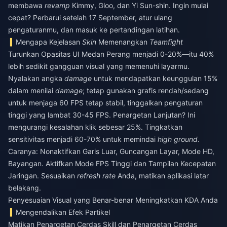
membawa
revamp
Kimmy, Gloo, dan Yi Sun-shin. Ingin mulai
cepat? Perbarui setelah 17 September, atur ulang
pengaturanmu, dan masuk ke pertandingan latihan.
Mengapa Kejelasan
Skin
Memenangkan
Teamfight
Turunkan Opasitas UI Medan Perang menjadi 0-20%—itu 40%
lebih sedikit gangguan visual yang memenuhi layarmu.
Nyalakan angka
damage
untuk mendapatkan keunggulan 15%
dalam menilai
damage
; tetap gunakan grafis rendah/sedang
untuk menjaga 60 FPS tetap stabil, tinggalkan pengaturan
tinggi yang lambat 30-45 FPS. Penargetan Lanjutan? Ini
mengurangi kesalahan klik sebesar 25%. Tingkatkan
sensitivitas menjadi 60-70% untuk memindai
high ground
.
Caranya: Nonaktifkan Garis Luar, Guncangan Layar, Mode HD,
Bayangan. Aktifkan Mode FPS Tinggi dan Tampilan Kecepatan
Jaringan. Sesuaikan
refresh rate
Anda, matikan aplikasi latar
belakang.
Penyesuaian Visual yang Benar-benar Meningkatkan KDA Anda
Mengendalikan Efek Partikel
Matikan Penargetan Cerdas Skill dan Penargetan Cerdas