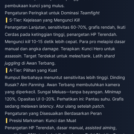
pembukaan kunci yang mulus.
Pengaturan Peringkat untuk Dominasi
Teamfight
S-Tier: Kejelasan yang Mengunci
Kill
Penargetan Lanjutan, sensitivitas 60-70%, grafis rendah, Ikuti
Cerdas pada ketinggian tinggi, penargetan HP Terendah.
Mengunci
kill
10-15 detik lebih cepat. Para pro melapisi dasar
manual dan angka
damage
. Terapkan: Kunci Hero untuk
assassin
. Target Terdekat untuk
melee
/tank. Latih
shard
juggling
di Awan Terbang.
A-Tier: Pilihan yang Kuat
Rumput Berbahaya menuntut sensitivitas lebih tinggi. Dinding
Rusak?
Aim Panning
. Awan Terbang membutuhkan kamera
yang diperkecil. Sungai Meluas—tanpa bayangan.
Minimap
120%, Opasitas UI 0-20%. Perhatikan ini: Pantau suhu. Grafis
sedang melawan
latency
. Atur ulang setelah
patch
.
Pengaturan yang Disesuaikan Berdasarkan Peran
Presisi Marksman: Kunci dan Muat
Penargetan HP Terendah, dasar manual,
assisted aiming
,