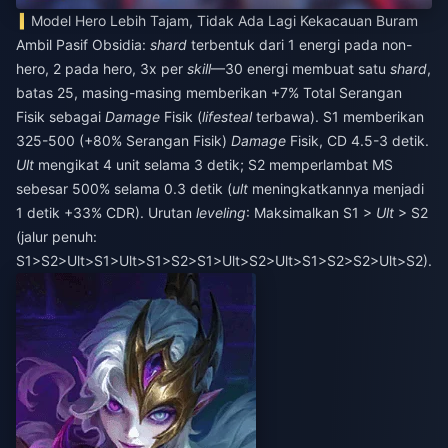
Model Hero Lebih Tajam, Tidak Ada Lagi Kekacauan Buram
Ambil Pasif Obsidia:
shard
terbentuk dari 1 energi pada non-
hero, 2 pada hero, 3x per
skill
—30 energi membuat satu
shard
,
batas 25, masing-masing memberikan +7% Total Serangan
Fisik sebagai
Damage
Fisik (
lifesteal
terbawa). S1 memberikan
325-500 (+80% Serangan Fisik)
Damage
Fisik, CD 4.5-3 detik.
Ult
mengikat 4 unit selama 3 detik; S2 memperlambat MS
sebesar 500% selama 0.3 detik (
ult
meningkatkannya menjadi
1 detik +33% CDR). Urutan
leveling
: Maksimalkan S1 >
Ult
> S2
(jalur penuh:
S1>S2>Ult>S1>Ult>S1>S2>S1>Ult>S2>Ult>S1>S2>S2>Ult>S2).