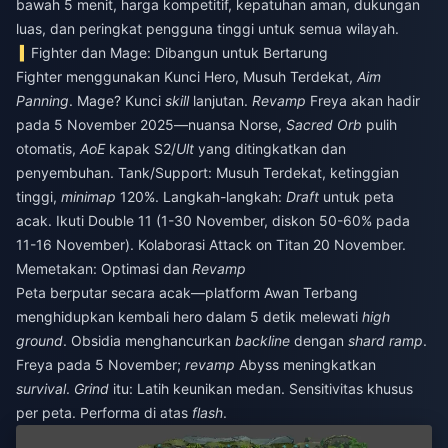
bawah 5 menit, harga kompetitif, kepatuhan aman, dukungan
luas, dan peringkat pengguna tinggi untuk semua wilayah.
Fighter dan Mage: Dibangun untuk Bertarung
Fighter menggunakan Kunci Hero, Musuh Terdekat,
Aim
Panning
. Mage? Kunci
skill
lanjutan.
Revamp
Freya akan hadir
pada 5 November 2025—nuansa Norse,
Sacred Orb
pulih
otomatis,
AoE
kapak S2/
Ult
yang ditingkatkan dan
penyembuhan. Tank/Support: Musuh Terdekat, ketinggian
tinggi,
minimap
120%. Langkah-langkah:
Draft
untuk peta
acak. Ikuti Double 11 (1-30 November, diskon 50-60% pada
11-16 November). Kolaborasi Attack on Titan 20 November.
Memetakan: Optimasi dan
Revamp
Peta berputar secara acak—platform Awan Terbang
menghidupkan kembali hero dalam 5 detik melewati
high
ground
. Obsidia menghancurkan
backline
dengan
shard ramp
.
Freya pada 5 November;
revamp
Abyss meningkatkan
survival
.
Grind
itu: Latih keunikan medan. Sensitivitas khusus
per peta. Performa di atas
flash
.