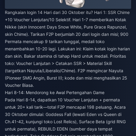
Rangkaian login 14 Hari dari 30 Oktober itu? Hari 1: SSR Chime
+10 Voucher Lanjutan/10 Selektif. Hari 1-7 memberikan Kotak
Nikke (skin Innocent Days Snow White, Pure Grace Rapunzel,
skin Chime). Tarikan F2P berjumlah 20 dari login dan misi; 900
Permata mencakup 9 tarikan tunggal, medali toko
menambahkan 10-20 lagi. Lakukan ini: Klaim kotak login harian
dan skin. Bakar stamina di tahap Hard untuk medali. Prioritas
toko: Voucher Lanjutan > Cetakan SSR > Material Skill
(targetkan Nayuta/Liberalio/Chime). F2P mengincar Nayuta
(Pioneer SMG Angin, Burst II); kode dan misi menghasilkan 25
Voucher Biasa.
Hari 8-14: Mendorong ke Awal Pertengahan Game
Pada Hari 8-14, dapatkan 10 Voucher Lanjutan + permata
untuk 20+ kali tarik—total F2P mencapai 198 peluang. Acara
30 Oktober dimulai: Goddess Fall (lewati Eden vs Queen di
Ch.41-42, kunjungi toko Lost Relics), Surface Beta (grid RNG
untuk permata), REBUILD EDEN (sumber daya tempat