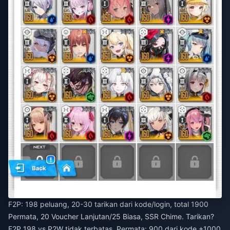
F2P: 198 peluang, 20-30 tarikan dari kode/login, total 1900
Permata, 20 Voucher Lanjutan/25 Biasa, SSR Chime. Tarikan?
F2P 198 vs P2W tidak terbatas. Permata: 900 dari kode +1000