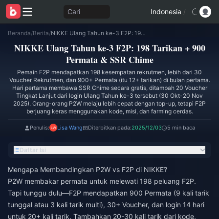
Cari
Indonesia
/
Beranda
/
Berita
/
NIKKE Ulang Tahun ke-3 F2P: 198 Tarikan + 900 Permata & SSR Chime
NIKKE Ulang Tahun ke-3 F2P: 198 Tarikan + 900
Permata & SSR Chime
Pemain F2P mendapatkan 198 kesempatan rekrutmen, lebih dari 30
Voucher Rekrutmen, dan 900+ Permata (itu 12+ tarikan) di bulan pertama.
Hari pertama membawa SSR Chime secara gratis, ditambah 20 Voucher
Tingkat Lanjut dari login Ulang Tahun ke-3 tersebut (30 Okt-20 Nov
2025). Orang-orang P2W melaju lebih cepat dengan top-up, tetapi F2P
berjuang keras menggunakan kode, misi, dan farming cerdas.
Penulis:
Lisa Wang
Diterbitkan pada:
2025/12/03
5 min baca
Daftar Isi
Mengapa Membandingkan P2W vs F2P di NIKKE?
P2W membakar permata untuk melewati 198 peluang F2P.
Tapi tunggu dulu—F2P mendapatkan 900 Permata (9 kali tarik
tunggal atau 3 kali tarik multi), 30+ Voucher, dan login 14 hari
untuk 20+ kali tarik. Tambahkan 20-30 kali tarik dari kode,