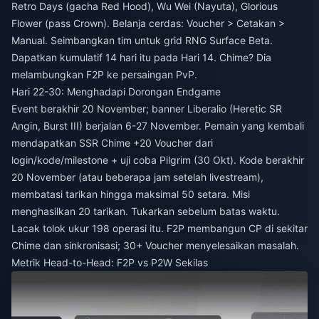
Retro Days (gacha Red Hood), Wu Wei (Nayuta), Glorious
Flower (pass Crown). Belanja cerdas: Voucher > Cetakan >
Manual. Seimbangkan tim untuk grid RNG Surface Beta.
Dapatkan kumulatif 14 hari itu pada Hari 14. Chime? Dia
melambungkan F2P ke persaingan PvP.
Hari 22-30: Menghadapi Dorongan Endgame
Event berakhir 20 November; banner Liberalio (Heretic SR
Angin, Burst III) berjalan 6-27 November. Pemain yang kembali
mendapatkan SSR Chime +20 Voucher dari
login/kode/milestone + uji coba Pilgrim (30 Okt). Kode berakhir
20 November (atau beberapa jam setelah livestream),
membatasi tarikan hingga maksimal 50 setara. Misi
menghasilkan 20 tarikan. Tukarkan sebelum batas waktu.
Lacak tolok ukur 198 operasi itu. F2P membangun CP di sekitar
Chime dan sinkronisasi; 30+ Voucher menyelesaikan masalah.
Metrik Head-to-Head: F2P vs P2W Sekilas