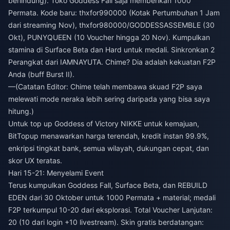
berlindung). Toko Goddess Fall saja memberikan 1000
Permata. Kode baru: thxfor990000 (Kotak Pertumbuhan 1 Jam
dari streaming Nov), thxfor980000/GODDESSASSEMBLE (30
Okt), PUNYQUEEN (10 Voucher hingga 20 Nov). Kumpulkan
stamina di Surface Beta dan Hard untuk medali. Sinkronkan 2
Perangkat dari IAMNAYUTA. Chime? Dia adalah kekuatan F2P
Anda (buff Burst II).
—(Catatan Editor: Chime telah membawa skuad F2P saya
melewati mode neraka lebih sering daripada yang bisa saya
hitung.)
Untuk
top up Goddess of Victory NIKKE untuk kemajuan
,
BitTopup menawarkan harga terendah, kredit instan 99.9%,
enkripsi tingkat bank, semua wilayah, dukungan cepat, dan
skor UX teratas.
Hari 15-21: Menyelami Event
Terus kumpulkan Goddess Fall, Surface Beta, dan REBUILD
EDEN dari 30 Oktober untuk 1000 Permata + material; medali
F2P terkumpul 10-20 dari eksplorasi. Total Voucher Lanjutan:
20 (10 dari login +10 livestream). Skin gratis berdatangan: