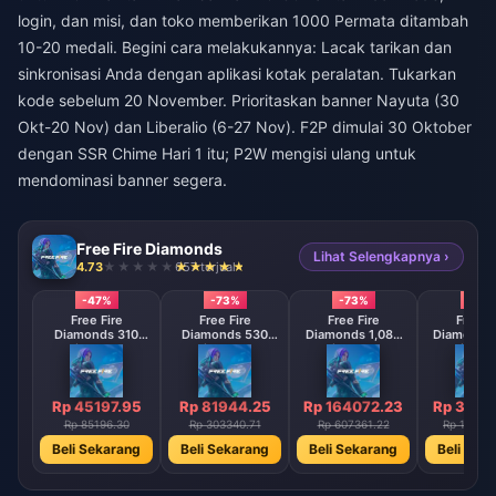
login, dan misi, dan toko memberikan 1000 Permata ditambah
10-20 medali. Begini cara melakukannya: Lacak tarikan dan
sinkronisasi Anda dengan aplikasi kotak peralatan. Tukarkan
kode sebelum 20 November. Prioritaskan banner Nayuta (30
Okt-20 Nov) dan Liberalio (6-27 Nov). F2P dimulai 30 Oktober
dengan SSR Chime Hari 1 itu; P2W mengisi ulang untuk
mendominasi banner segera.
Free Fire Diamonds
Lihat Selengkapnya ›
4.73
657 terjual
-47%
-73%
-73%
-73
Free Fire
Free Fire
Free Fire
Free F
Diamonds 310
Diamonds 530
Diamonds 1,080
Diamonds 
Diamonds
Diamonds
Diamonds
Diamo
【Middle East
【Middle East
【Middle 
region optional】
region optional】
region opt
Rp 45197.95
Rp 81944.25
Rp 164072.23
Rp 3277
Rp 85196.30
Rp 303340.71
Rp 607361.22
Rp 12140
Beli Sekarang
Beli Sekarang
Beli Sekarang
Beli Sek