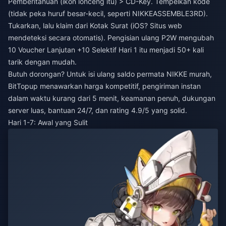
Pemberitahuan (ikon lonceng itu) > CD-Key. Tempelkan kode
(tidak peka huruf besar-kecil, seperti NIKKEASSEMBLE3RD).
Tukarkan, lalu klaim dari Kotak Surat (iOS? Situs web
mendeteksi secara otomatis). Pengisian ulang P2W mengubah
10 Voucher Lanjutan +10 Selektif Hari 1 itu menjadi 50+ kali
tarik dengan mudah.
Butuh dorongan? Untuk
isi ulang saldo permata NIKKE murah
,
BitTopup menawarkan harga kompetitif, pengiriman instan
dalam waktu kurang dari 5 menit, keamanan penuh, dukungan
server luas, bantuan 24/7, dan rating 4.9/5 yang solid.
Hari 1-7: Awal yang Sulit