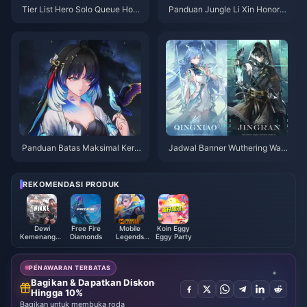
Tier List Hero Solo Queue Hon
Panduan Jungle Li Xin Honor o
or of Kings | Juli 2026
f Kings | Juli 2026
Panduan Batas Maksimal Keru
Jadwal Banner Wuthering Wav
sakan Yangyang Xuanling | Jul
es 3.6 | Juli 2026
i 2026
REKOMENDASI PRODUK
Dewi
Free Fire
Mobile
Koin Eggy
Kemenangan
Diamonds
Legends
Eggy Party
NIKKE
Bang Bang
PENAWARAN TERBATAS
Bagikan & Dapatkan Diskon
Hingga 10%
Bagikan untuk membuka roda