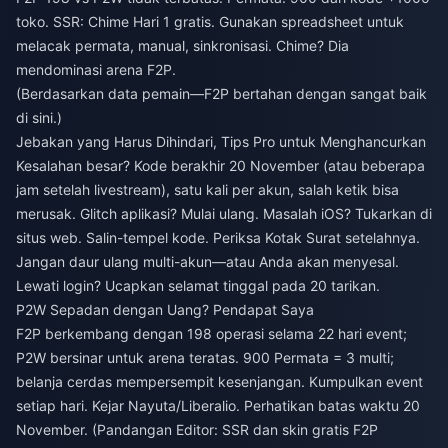
toko. SSR: Chime Hari 1 gratis. Gunakan spreadsheet untuk
melacak permata, manual, sinkronisasi. Chime? Dia
mendominasi arena F2P.
(Berdasarkan data pemain—F2P bertahan dengan sangat baik
di sini.)
Jebakan yang Harus Dihindari, Tips Pro untuk Menghancurkan
Kesalahan besar? Kode berakhir 20 November (atau beberapa
jam setelah livestream), satu kali per akun, salah ketik bisa
merusak. Glitch aplikasi? Mulai ulang. Masalah iOS? Tukarkan di
situs web. Salin-tempel kode. Periksa Kotak Surat setelahnya.
Jangan daur ulang multi-akun—atau Anda akan menyesal.
Lewati login? Ucapkan selamat tinggal pada 20 tarikan.
P2W Sepadan dengan Uang? Pendapat Saya
F2P berkembang dengan 198 operasi selama 22 hari event;
P2W bersinar untuk arena teratas. 900 Permata = 3 multi;
belanja cerdas mempersempit kesenjangan. Kumpulkan event
setiap hari. Kejar Nayuta/Liberalio. Perhatikan batas waktu 20
November. (Pandangan Editor: SSR dan skin gratis F2P