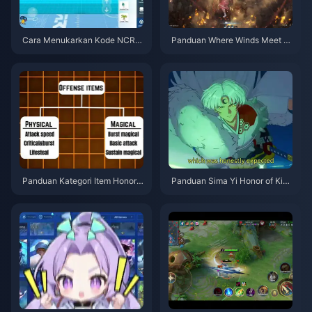
Cara Menukarkan Kode NCRC
Panduan Where Winds Meet 2.
KYT8EF untuk Eggy Coins Grat
0 Hidden Mountain | Juli 2026
is (Agu 2026)
Panduan Kategori Item Honor o
Panduan Sima Yi Honor of King
f Kings | Juli 2026
s | Juli 2026