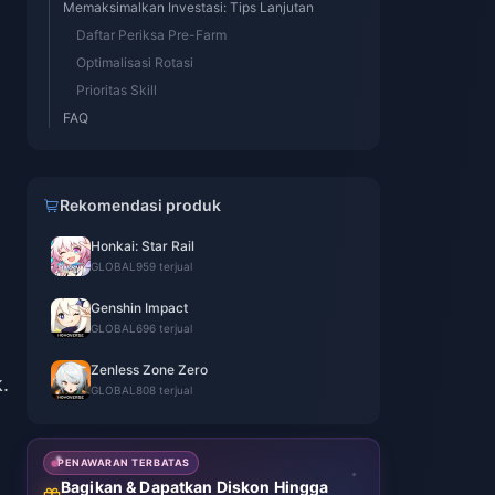
Memaksimalkan Investasi: Tips Lanjutan
Daftar Periksa Pre-Farm
Optimalisasi Rotasi
Prioritas Skill
FAQ
Rekomendasi produk
Honkai: Star Rail
GLOBAL
959 terjual
Genshin Impact
GLOBAL
696 terjual
Zenless Zone Zero
.
GLOBAL
808 terjual
PENAWARAN TERBATAS
Bagikan & Dapatkan Diskon Hingga