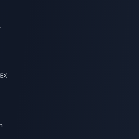
,
n
,
 EX
n