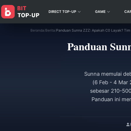
DIRECT TOP-UP
GAME
CA
Beranda
/
Berita
/
Panduan Sunna ZZZ: Apakah C0 Layak? Tim Te
Panduan Sunn
Sunna memulai deb
(6 Feb - 4 Mar
sebesar 210-500
Panduan ini mem