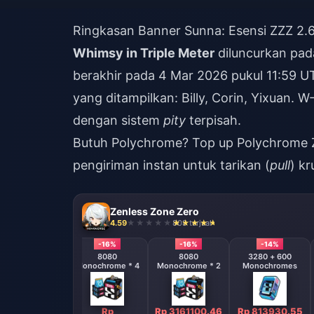
Ringkasan Banner Sunna: Esensi ZZZ 2.6
Whimsy in Triple Meter
diluncurkan pad
berakhir pada 4 Mar 2026 pukul 11:59 U
yang ditampilkan: Billy, Corin, Yixuan. 
dengan sistem
pity
terpisah.
Butuh Polychrome?
Top up Polychrome 
pengiriman instan untuk tarikan (
pull
) kr
Zenless Zone Zero
4.59
808 terjual
-16%
-16%
-16%
-14%
8080
8080
8080
3280 + 600
onochrome * 8
Monochrome * 4
Monochrome * 2
Monochromes
Rp
Rp
Rp 3161100.46
Rp 813930.55