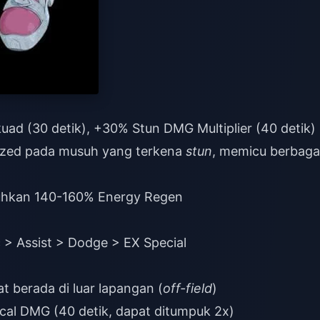
uad (30 detik), +30% Stun DMG Multiplier (40 detik)
zed pada musuh yang terkena
stun
, memicu berbaga
tuhkan 140-160% Energy Regen
c > Assist > Dodge > EX Special
t berada di luar lapangan (
off-field
)
cal DMG (40 detik, dapat ditumpuk 2x)