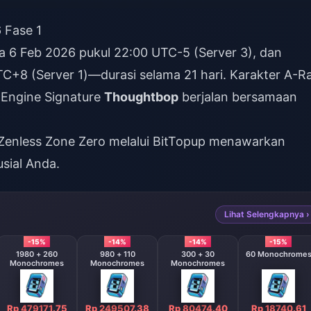
 Fase 1
a 6 Feb 2026 pukul 22:00 UTC-5 (Server 3), dan
TC+8 (Server 1)—durasi selama 21 hari. Karakter A-R
W-Engine Signature
Thoughtbop
berjalan bersamaan
Zenless Zone Zero
melalui BitTopup menawarkan
usial Anda.
Lihat Selengkapnya ›
-15%
-14%
-14%
-15%
1980 + 260
980 + 110
300 + 30
60 Monochrome
Monochromes
Monochromes
Monochromes
Rp 479171.75
Rp 249507.38
Rp 80474.40
Rp 18740.61