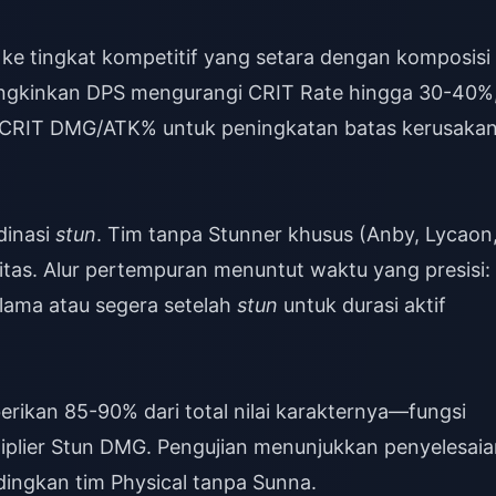
ke tingkat kompetitif yang setara dengan komposisi
ngkinkan DPS mengurangi CRIT Rate hingga 30-40%
ke CRIT DMG/ATK% untuk peningkatan batas kerusaka
inasi
stun
. Tim tanpa Stunner khusus (Anby, Lycaon
itas. Alur pertempuran menuntut waktu yang presisi:
lama atau segera setelah
stun
untuk durasi aktif
ikan 85-90% dari total nilai karakternya—fungsi
iplier Stun DMG. Pengujian menunjukkan penyelesaia
dingkan tim Physical tanpa Sunna.