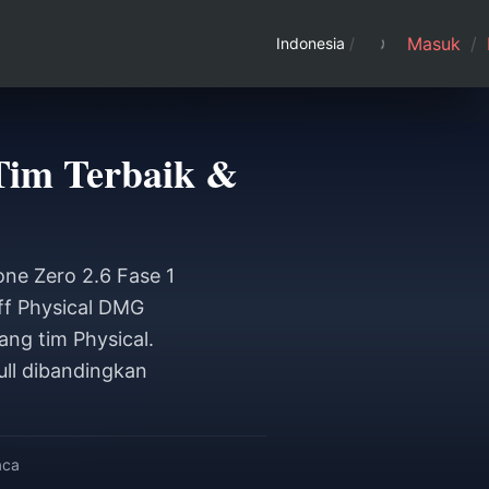
Masuk
/
Indonesia
/
Tim Terbaik &
ne Zero 2.6 Fase 1
ff Physical DMG
ng tim Physical.
ull dibandingkan
aca