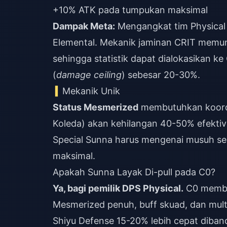
+10% ATK pada tumpukan maksimal
Dampak Meta:
Mengangkat tim Physical 
Elemental. Mekanik jaminan CRIT memu
sehingga statistik dapat dialokasikan 
(
damage ceiling
) sebesar 20-30%.
Mekanik Unik
Status Mesmerized
membutuhkan koord
Koleda) akan kehilangan 40-50% efektiv
Special Sunna harus mengenai musuh se
maksimal.
Apakah Sunna Layak Di-pull pada C0?
Ya, bagi pemilik DPS Physical.
C0 member
Mesmerized penuh, buff skuad, dan mult
Shiyu Defense 15-20% lebih cepat diban