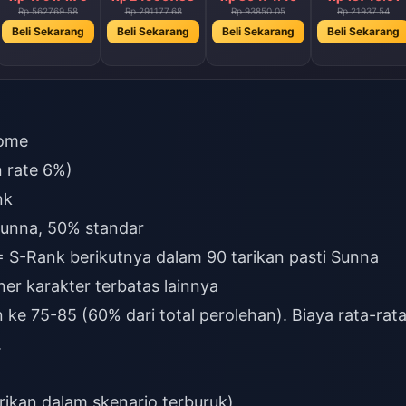
Rp 562769.58
Rp 291177.68
Rp 93850.05
Rp 21937.54
Beli Sekarang
Beli Sekarang
Beli Sekarang
Beli Sekarang
rome
 rate 6%)
nk
unna, 50% standar
= S-Rank berikutnya dalam 90 tarikan pasti Sunna
r karakter terbatas lainnya
e 75-85 (60% dari total perolehan). Biaya rata-rat
.
ikan dalam skenario terburuk)