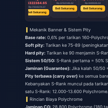
12644769.29
6322384.65
Rp 3752146.32
Rp 949506.02
Rp 15008566.91
Rp 7504274.27
Beli Sekarang
Beli Sekarang
Beli Sekarang
Beli Sekarang
Mekanik Banner & Sistem Pity
Base rate:
0,6% per tarikan 160-Polych
Soft pity:
Tarikan ke 75-89 (peningkatan
Hard pity:
Tarikan ke 90 menjamin S-Ra
Sistem 50/50:
S-Rank pertama = 50% S
Jaminan (Guarantee):
Jika kalah 50/50 
Pity terbawa (carry over)
ke semua banne
Kebanyakan S-Rank muncul pada tarikan k
satu S-Rank: 12.000-13.600 Polychrome
Rincian Biaya Polychrome
Jaminan C0:
28.800 Polychrome (180 tar