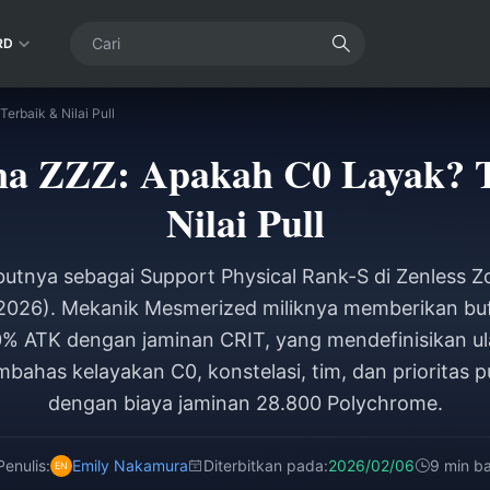
RD
rbaik & Nilai Pull
a ZZZ: Apakah C0 Layak? 
Nilai Pull
utnya sebagai Support Physical Rank-S di Zenless Zo
 2026). Mekanik Mesmerized miliknya memberikan bu
% ATK dengan jaminan CRIT, yang mendefinisikan ula
bahas kelayakan C0, konstelasi, tim, dan prioritas p
dengan biaya jaminan 28.800 Polychrome.
Penulis:
Emily Nakamura
Diterbitkan pada:
2026/02/06
9 min b