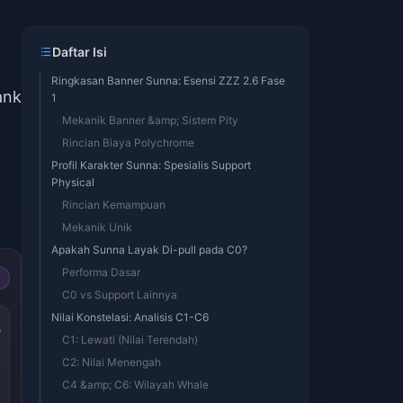
Daftar Isi
Ringkasan Banner Sunna: Esensi ZZZ 2.6 Fase
ank
1
Mekanik Banner &amp; Sistem Pity
Rincian Biaya Polychrome
Profil Karakter Sunna: Spesialis Support
Physical
Rincian Kemampuan
Mekanik Unik
Apakah Sunna Layak Di-pull pada C0?
Performa Dasar
C0 vs Support Lainnya
Nilai Konstelasi: Analisis C1-C6
s
C1: Lewati (Nilai Terendah)
C2: Nilai Menengah
C4 &amp; C6: Wilayah Whale