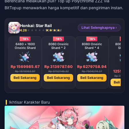
Berencana melakukan
pull
?
Top up Polychrome ZZZ
via
BitTopup menawarkan harga kompetitif dan pengiriman instan.
Honkai: Star Rail
Lihat Selengkapnya ›
4.26
906 terjual
-16%
-16%
-16%
-16%
6480 + 1600
8080 Oneiric
8080 Oneiric
8080 One
Oneiric Shard
Shard * 2
Shard * 4
Shard 
Rp 1569985.67
Rp 3139787.60
Rp 6279758.94
Rp
1255951
Rp 1876063.97
Rp 3752146.32
Rp 7504274.27
Rp 150085
Beli Sekarang
Beli Sekarang
Beli Sekarang
Beli Sek
Ikhtisar Karakter Baru