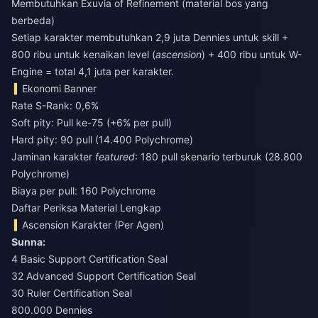
Membutuhkan Exuvia of Refinement (material bos yang
berbeda)
Setiap karakter membutuhkan 2,9 juta Dennies untuk skill +
800 ribu untuk kenaikan level (
ascension
) + 400 ribu untuk W-
Engine = total 4,1 juta per karakter.
Ekonomi Banner
Rate S-Rank: 0,6%
Soft pity: Pull ke-75 (+6% per pull)
Hard pity: 90 pull (14.400 Polychrome)
Jaminan karakter
featured
: 180 pull skenario terburuk (28.800
Polychrome)
Biaya per pull: 160 Polychrome
Daftar Periksa Material Lengkap
Ascension Karakter (Per Agen)
Sunna:
4 Basic Support Certification Seal
32 Advanced Support Certification Seal
30 Ruler Certification Seal
800.000 Dennies