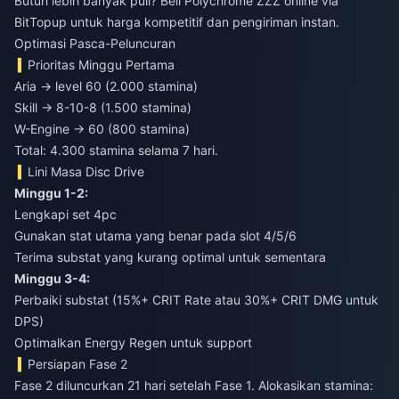
Butuh lebih banyak pull?
Beli Polychrome ZZZ online
via
BitTopup untuk harga kompetitif dan pengiriman instan.
Optimasi Pasca-Peluncuran
Prioritas Minggu Pertama
Aria → level 60 (2.000 stamina)
Skill → 8-10-8 (1.500 stamina)
W-Engine → 60 (800 stamina)
Total: 4.300 stamina selama 7 hari.
Lini Masa Disc Drive
Minggu 1-2:
Lengkapi set 4pc
Gunakan stat utama yang benar pada slot 4/5/6
Terima substat yang kurang optimal untuk sementara
Minggu 3-4:
Perbaiki substat (15%+ CRIT Rate atau 30%+ CRIT DMG untuk
DPS)
Optimalkan Energy Regen untuk support
Persiapan Fase 2
Fase 2 diluncurkan 21 hari setelah Fase 1. Alokasikan stamina: