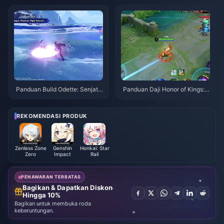
Panduan Build Odette: Senjata,
Panduan Daji Honor of Kings: 1
Artefak & Tim Terbaik | Agustu
0 Trik Teratas | Agustus 2026
s 2026
REKOMENDASI PRODUK
Zenless Zone
Genshin
Honkai: Star
Zero
Impact
Rail
PENAWARAN TERBATAS
Bagikan & Dapatkan Diskon
Hingga 10%
Bagikan untuk membuka roda
keberuntungan.