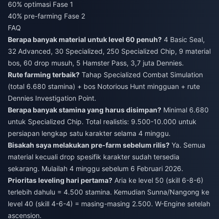
60% optimasi Fase 1
40% pre-farming Fase 2
FAQ
Berapa banyak material untuk level 60 penuh?
4 Basic Seal,
32 Advanced, 30 Specialized, 250 Specialized Chip, 9 material
bos, 60 drop musuh, 5 Hamster Pass, 3,7 juta Dennies.
Rute farming terbaik?
Tahap Specialized Combat Simulation
(total 6.680 stamina) + bos Notorious Hunt mingguan + rute
Dennies Investigation Point.
Berapa banyak stamina yang harus disimpan?
Minimal 6.680
untuk Specialized Chip. Total realistis: 9.500-10.000 untuk
persiapan lengkap satu karakter selama 4 minggu.
Bisakah saya melakukan pre-farm sebelum rilis?
Ya. Semua
material kecuali drop spesifik karakter sudah tersedia
sekarang. Mulailah 4 minggu sebelum 6 Februari 2026.
Prioritas leveling hari pertama?
Aria ke level 50 (skill 6-8-6)
terlebih dahulu = 4.500 stamina. Kemudian Sunna/Nangong ke
level 40 (skill 4-6-4) = masing-masing 2.500. W-Engine setelah
ascension.