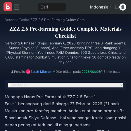
Cari
Indonesia
/
Beranda
/
Berita
/
ZZZ 2.6 Pre-Farming Guide: Complete Materials Checklist
ZZZ 2.6 Pre-Farming Guide: Complete Materials
Checklist
Version 2.6 Phase 1 drops February 6, 2026, bringing three S-Rank agents:
Sunna (Physical Support), Aria (Ether Anomaly DPS), and Nangong Yu
(Physical Stunner). You'll need 7.4M Dennies, 500 Specialized Chips, and
6,680 stamina for Combat Simulation runs to hit level 50 combat-ready on
day one.
Penulis:
Sarah Mitchell
Diterbitkan pada:
2026/02/06
6 min baca
Daftar Isi
Mengapa Harus Pre-Farm untuk ZZZ 2.6 Fase 1
Fase 1 berlangsung dari 6 hingga 27 Februari 2026 (21 hari).
Melakukan
pre-farming
memberi Anda keuntungan progres 3-
5 hari untuk Shiyu Defense—hal yang sangat krusial saat posisi
papan peringkat terkunci di minggu pertama.