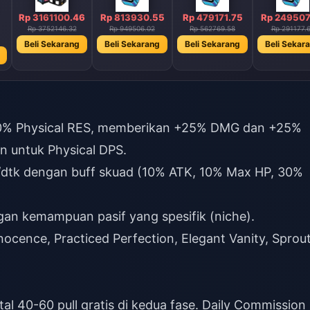
Rp 3161100.46
Rp 813930.55
Rp 479171.75
Rp 249507
5
Rp 3752146.32
Rp 949506.02
Rp 562769.58
Rp 291177.
Beli Sekarang
Beli Sekarang
Beli Sekarang
Beli Sekar
0% Physical RES, memberikan +25% DMG dan +25%
 untuk Physical DPS.
/dtk dengan buff skuad (10% ATK, 10% Max HP, 30%
gan kemampuan pasif yang spesifik (niche).
ocence, Practiced Perfection, Elegant Vanity, Sprou
tal 40-60 pull gratis di kedua fase. Daily Commission