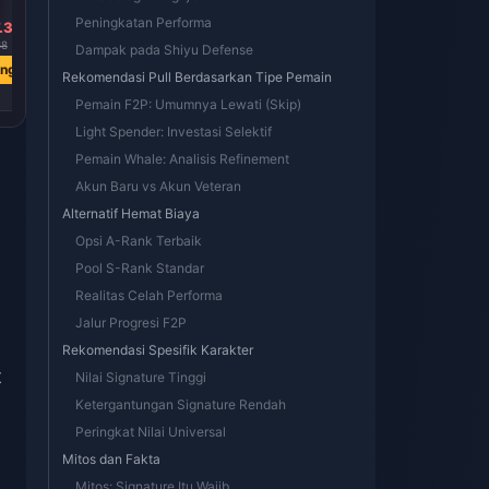
Peningkatan Performa
.38
Rp 80474.40
Rp 18740.61
68
Rp 93850.05
Rp 21937.54
Dampak pada Shiyu Defense
ang
Beli Sekarang
Beli Sekarang
Rekomendasi Pull Berdasarkan Tipe Pemain
Pemain F2P: Umumnya Lewati (Skip)
Light Spender: Investasi Selektif
Pemain Whale: Analisis Refinement
Akun Baru vs Akun Veteran
Alternatif Hemat Biaya
Opsi A-Rank Terbaik
Pool S-Rank Standar
Realitas Celah Performa
Jalur Progresi F2P
Rekomendasi Spesifik Karakter
t
Nilai Signature Tinggi
Ketergantungan Signature Rendah
Peringkat Nilai Universal
Mitos dan Fakta
Mitos: Signature Itu Wajib