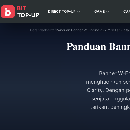
DIRECT TOP-UP
GAME
CA
Beranda
/
Berita
/
Panduan Banner W-Engine ZZZ 2.6: Tarik ata
Panduan Bann
Banner W-Eng
menghadirkan sen
Clarity. Dengan p
senjata unggula
tarikan, pening