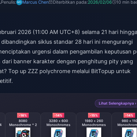
Penulis:
Marcus Chen
Diterbitkan pada:
2026/02/06
10 min ba
bruari 2026 (11:00 AM UTC+8) selama 21 hari hingg
t dibandingkan siklus standar 28 hari ini mengurangi
menciptakan urgensi dalam pengambilan keputusan pu
n dari banner karakter dengan penghitung pity yang
at?
Top up ZZZ polychrome
melalui BitTopup untuk
itif.
Lihat Selengkapnya ›
-16%
-14%
-15%
-14%
8080
3280 + 600
1980 + 260
980 + 11
4
Monochrome * 2
Monochromes
Monochromes
Monochrom