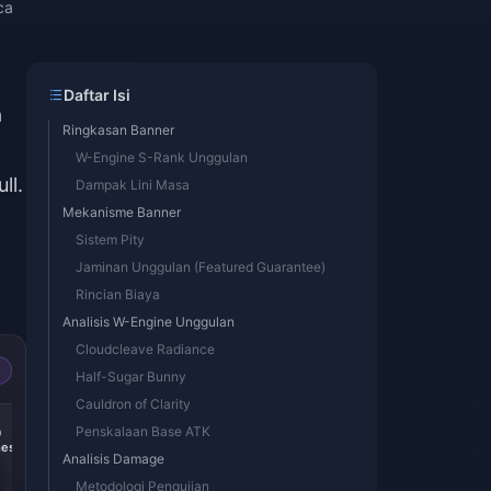
ca
Daftar Isi
a
Ringkasan Banner
W-Engine S-Rank Unggulan
ll.
Dampak Lini Masa
Mekanisme Banner
Sistem Pity
Jaminan Unggulan (Featured Guarantee)
Rincian Biaya
Analisis W-Engine Unggulan
Cloudcleave Radiance
Half-Sugar Bunny
Cauldron of Clarity
-14%
-15%
Penskalaan Base ATK
0
300 + 30
60 Monochromes
es
Monochromes
Analisis Damage
Metodologi Pengujian