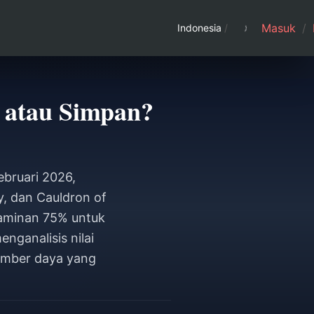
Masuk
/
Indonesia
/
 atau Simpan?
ebruari 2026,
, dan Cauldron of
 jaminan 75% untuk
nganalisis nilai
sumber daya yang