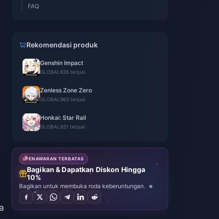
FAQ
Rekomendasi produk
Genshin Impact
GLOBAL
635 terjual
Zenless Zone Zero
GLOBAL
963 terjual
Honkai: Star Rail
GLOBAL
921 terjual
PENAWARAN TERBATAS
Bagikan & Dapatkan Diskon Hingga
10%
Bagikan untuk membuka roda keberuntungan.
a