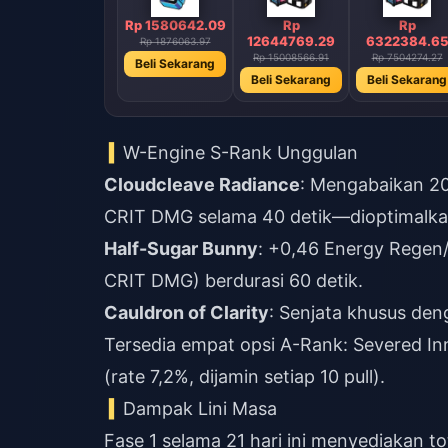
Rp 1580642.09
Rp
Rp
12644769.29
6322384.6
Rp 1876063.97
Rp 15008566.91
Rp 7504274.27
Beli Sekarang
Beli Sekarang
Beli Sekarang
W-Engine S-Rank Unggulan
Cloudcleave Radiance
: Mengabaikan 2
CRIT DMG selama 40 detik—dioptimalkan
Half-Sugar Bunny
: +0,46 Energy Regen
CRIT DMG) berdurasi 60 detik.
Cauldron of Clarity
: Senjata khusus den
Tersedia empat opsi A-Rank: Severed Inn
(rate 7,2%, dijamin setiap 10 pull).
Dampak Lini Masa
Fase 1 selama 21 hari ini menyediakan to