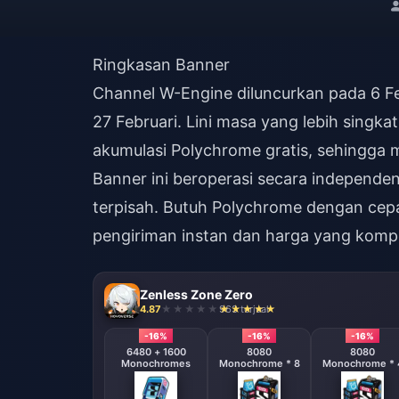
Ringkasan Banner
Channel W-Engine diluncurkan pada 6 Fe
27 Februari. Lini masa yang lebih singka
akumulasi Polychrome gratis, sehingga 
Banner ini beroperasi secara independe
terpisah. Butuh Polychrome dengan cep
pengiriman instan dan harga yang kompet
Zenless Zone Zero
4.87
963 terjual
-16%
-16%
-16%
6480 + 1600
8080
8080
Monochromes
Monochrome * 8
Monochrome * 