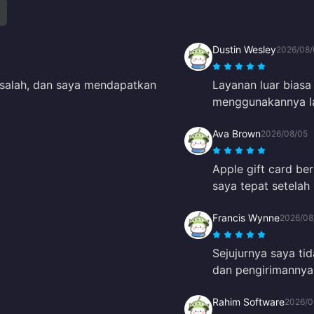
Dustin Wesley
2026/08/
asalah, dan saya mendapatkan
Layanan luar biasa
menggunakannya la
Ava Brown
2026/08/05
Apple gift card be
saya tepat setela
Francis Wynne
2026/08
Sejujurnya saya ti
dan pengirimannya
Rahim Software
2026/0