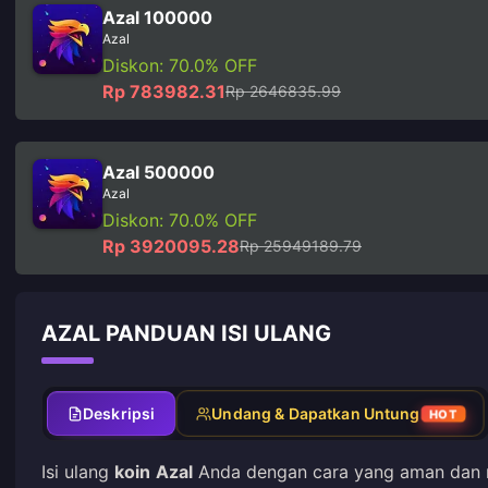
Azal 100000
Azal
Diskon: 70.0% OFF
Rp 783982.31
Rp 2646835.99
Azal 500000
Azal
Diskon: 70.0% OFF
Rp 3920095.28
Rp 25949189.79
AZAL PANDUAN ISI ULANG
Deskripsi
Undang & Dapatkan Untung
HOT
Isi ulang
koin
Azal
Anda dengan cara yang aman dan 