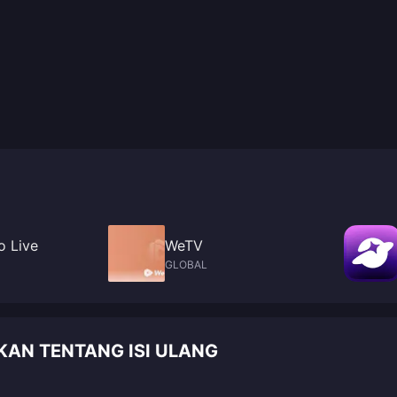
o Live
WeTV
GLOBAL
KAN TENTANG ISI ULANG