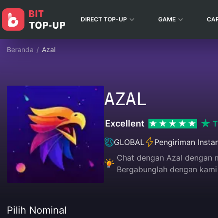
DIRECT TOP-UP
GAME
CA
Beranda
/
Azal
AZAL
Excellent
T
GLOBAL
Pengiriman Insta
Chat dengan Azal dengan m
Bergabunglah dengan kami 
Pilih Nominal