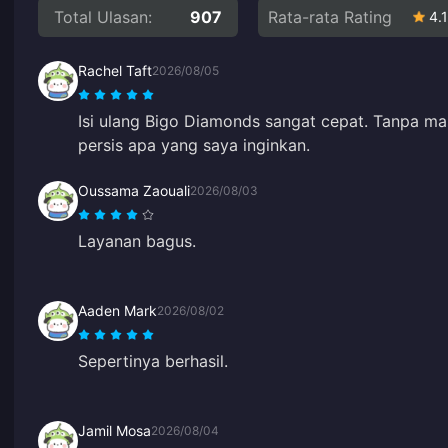
Total Ulasan:
907
Rata-rata Rating
4.1
Rachel Taft
2026/08/05
Isi ulang Bigo Diamonds sangat cepat. Tanpa m
persis apa yang saya inginkan.
Oussama Zaouali
2026/08/03
Layanan bagus.
Aaden Mark
2026/08/02
Sepertinya berhasil.
Jamil Mosa
2026/08/04