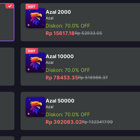
HOT
Azal 2000
Azal
Diskon: 70.0% OFF
Rp 15617.18
Rp 52933.05
HOT
Azal 10000
Azal
Diskon: 70.0% OFF
Rp 78453.35
Rp 518986.37
Azal 50000
Azal
Diskon: 70.0% OFF
Rp 392083.02
Rp 1323417.99