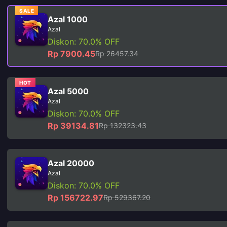
SALE
Azal 1000
Azal
Diskon: 70.0% OFF
Rp 7900.45
Rp 26457.34
HOT
Azal 5000
Azal
Diskon: 70.0% OFF
Rp 39134.81
Rp 132323.43
Azal 20000
Azal
Diskon: 70.0% OFF
Rp 156722.97
Rp 529367.20