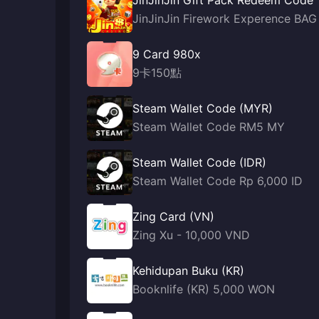
JinJinJin Gift Pack Redeem Code
JinJinJin Firework Experence BAG
9 Card 980x
9卡150點
Steam Wallet Code (MYR)
Steam Wallet Code RM5 MY
Steam Wallet Code (IDR)
Steam Wallet Code Rp 6,000 ID
Zing Card (VN)
Zing Xu - 10,000 VND
Kehidupan Buku (KR)
Booknlife (KR) 5,000 WON