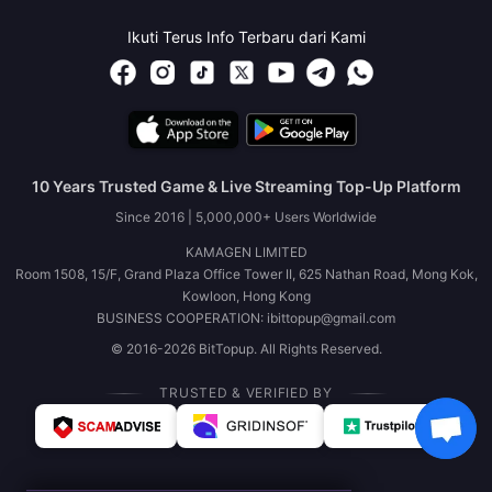
Ikuti Terus Info Terbaru dari Kami
10 Years Trusted Game & Live Streaming Top-Up Platform
Since 2016 | 5,000,000+ Users Worldwide
KAMAGEN LIMITED
Room 1508, 15/F, Grand Plaza Office Tower II, 625 Nathan Road, Mong Kok,
Kowloon, Hong Kong
BUSINESS COOPERATION: ibittopup@gmail.com
© 2016-2026 BitTopup. All Rights Reserved.
TRUSTED & VERIFIED BY