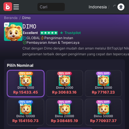
Cari
Indonesia
/
Beranda
/
Dimo
DIMO
Excellent
Trustpilot
GLOBAL
Pengiriman Instan
Pembayaran Aman & Terpercaya
Chat dengan Dimo dengan mudah dan aman melalui BitTopUp! Ni
pengalaman terbaik dengan pengiriman yang cepat dan tepercaya
Bergabunglah dengan kami sekarang untuk penawaran eksklusif 
Pilih Nominal
menarik! ✨
70% OFF
70% OFF
70% OFF
Dimo 1000
Dimo 2000
Dimo 5000
Rp 15433.45
Rp 30683.16
Rp 77167.23
70% OFF
70% OFF
70% OFF
Dimo 10000
Dimo 20000
Dimo 50000
Rp 154150.73
Rp 308485.19
Rp 770937.37