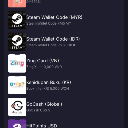
9卡150點
Steam Wallet Code (MYR)
Steam Wallet Code RM5 MY
Steam Wallet Code (IDR)
Steam Wallet Code Rp 6,000 ID
Zing Card (VN)
Zing Xu - 10,000 VND
Kehidupan Buku (KR)
Booknlife (KR) 5,000 WON
GoCash (Global)
GoCash US$ 5
HitPoints USD