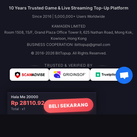
10 Years Trusted Game & Live Streaming Top-Up Platform
Since 2016 | 5,000,000+ Users Worldwide
KAMAGEN LIMITED
Room 1508, 15/F, Grand Plaza Office Tower II, 625 Nathan Road, Mong Kok,
Kowloon, Hong Kong
BUSINESS COOPERATION: ibittopup@gmail.com
© 2016-2026 BitTopup. All Rights Reserved.
TRUSTED & VERIFIED BY
Hala Me 20000
Rp 28110.92
BELI SEKARANG
Total · x1