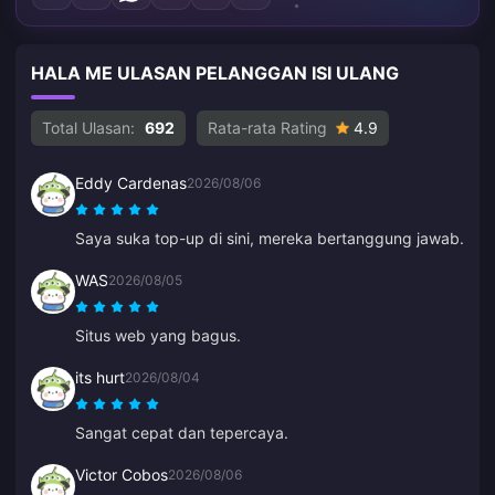
HALA ME ULASAN PELANGGAN ISI ULANG
Total Ulasan:
692
Rata-rata Rating
4.9
Eddy Cardenas
2026/08/06
Saya suka top-up di sini, mereka bertanggung jawab.
WAS
2026/08/05
Situs web yang bagus.
its hurt
2026/08/04
Sangat cepat dan tepercaya.
Victor Cobos
2026/08/06