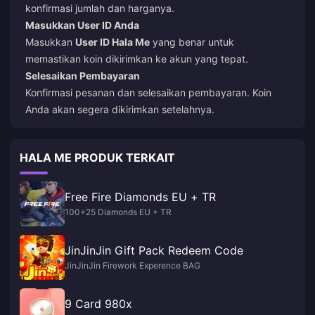
konfirmasi jumlah dan harganya.
Masukkan User ID Anda
Masukkan
User ID Hala Me
yang benar untuk
memastikan koin dikirimkan ke akun yang tepat.
Selesaikan Pembayaran
Konfirmasi pesanan dan selesaikan pembayaran. Koin
Anda akan segera dikirimkan setelahnya.
HALA ME PRODUK TERKAIT
Free Fire Diamonds EU + TR
100+25 Diamonds EU + TR
JinJinJin Gift Pack Redeem Code
JinJinJin Firework Experence BAG
9 Card 980x