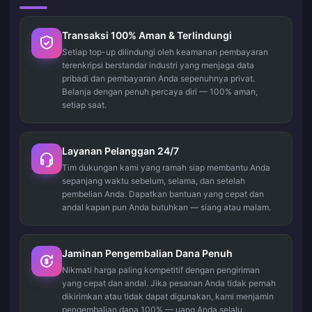
Transaksi 100% Aman & Terlindungi
Setiap top-up dilindungi oleh keamanan pembayaran
terenkripsi berstandar industri yang menjaga data
pribadi dan pembayaran Anda sepenuhnya privat.
Belanja dengan penuh percaya diri — 100% aman,
setiap saat.
Layanan Pelanggan 24/7
Tim dukungan kami yang ramah siap membantu Anda
sepanjang waktu sebelum, selama, dan setelah
pembelian Anda. Dapatkan bantuan yang cepat dan
andal kapan pun Anda butuhkan — siang atau malam.
Jaminan Pengembalian Dana Penuh
Nikmati harga paling kompetitif dengan pengiriman
yang cepat dan andal. Jika pesanan Anda tidak pernah
dikirimkan atau tidak dapat digunakan, kami menjamin
pengembalian dana 100% — uang Anda selalu