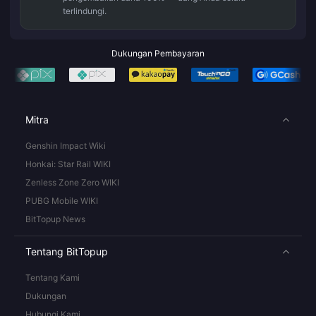
terlindungi.
Dukungan Pembayaran
Mitra
Genshin Impact Wiki
Honkai: Star Rail WIKI
Zenless Zone Zero WIKI
PUBG Mobile WIKI
BitTopup News
Tentang BitTopup
Tentang Kami
Dukungan
Hubungi Kami