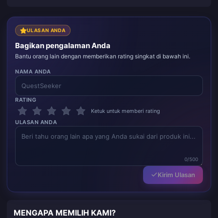
ULASAN ANDA
Bagikan pengalaman Anda
Bantu orang lain dengan memberikan rating singkat di bawah ini.
NAMA ANDA
RATING
Ketuk untuk memberi rating
ULASAN ANDA
0/500
Kirim Ulasan
MENGAPA MEMILIH KAMI?