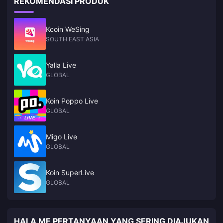
REKOMENDASI PRODUK
Kcoin WeSing
SOUTH EAST ASIA
Yalla Live
GLOBAL
Koin Poppo Live
GLOBAL
Migo Live
GLOBAL
Koin SuperLive
GLOBAL
HALA ME PERTANYAAN YANG SERING DIAJUKAN