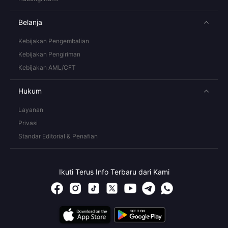
Belanja
Kebijakan Pengembalian
Kebijakan Pengiriman
Kebijakan AML/CFT
Hukum
Layanan
Privasi
Standar Editorial & Penafian
Ikuti Terus Info Terbaru dari Kami