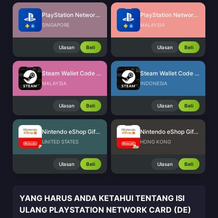
PlayStation Network Card (SG)
PlayStation Network Card (MY)
SINGAPORE
MALAYSIA
Ulasan
Beli
Ulasan
Beli
Steam Wallet Code (MYR)
Steam Wallet Code (IDR)
MALAYSIA
INDONESIA
Ulasan
Beli
Ulasan
Beli
Nintendo eShop Gift Card (US)
Nintendo eShop Gift Card (HK)
UNITED STATES
HONG KONG
Ulasan
Beli
Ulasan
Beli
YANG HARUS ANDA KETAHUI TENTANG ISI
ULANG PLAYSTATION NETWORK CARD (DE)