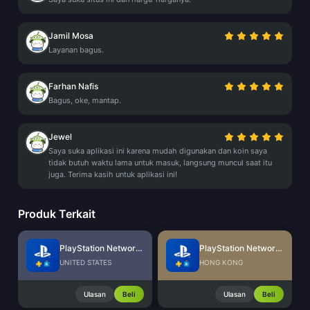
Jamil Mosa
Layanan bagus.
Farhan Nafis
Bagus, oke, mantap.
Jewel
Saya suka aplikasi ini karena mudah digunakan dan koin saya
tidak butuh waktu lama untuk masuk, langsung muncul saat itu
juga. Terima kasih untuk aplikasi ini!
Produk Terkait
PlayStation Network Card (US)
PlayStation Network Card (HK)
UNITED STATES
HONG KONG
Ulasan
Beli
Ulasan
Beli