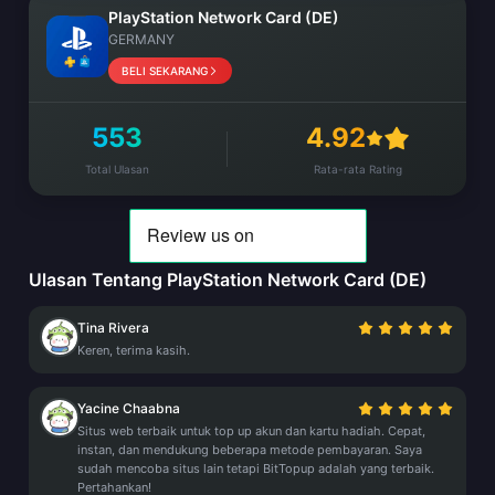
PlayStation Network Card (DE)
GERMANY
BELI SEKARANG
553
4.92
Total Ulasan
Rata-rata Rating
Ulasan Tentang PlayStation Network Card (DE)
Tina Rivera
Keren, terima kasih.
Yacine Chaabna
Situs web terbaik untuk top up akun dan kartu hadiah. Cepat,
instan, dan mendukung beberapa metode pembayaran. Saya
sudah mencoba situs lain tetapi BitTopup adalah yang terbaik.
Pertahankan!