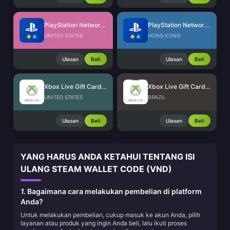
PlayStation Network Card (US)
PlayStation Network Card (HK)
UNITED STATES
HONG KONG
Ulasan
Beli
Ulasan
Beli
Xbox Live Gift Card (US)
Xbox Live Gift Card (BR)
UNITED STATES
BRAZIL
Ulasan
Beli
Ulasan
Beli
YANG HARUS ANDA KETAHUI TENTANG ISI
ULANG STEAM WALLET CODE (VND)
1.
Bagaimana cara melakukan pembelian di platform
Anda?
Untuk melakukan pembelian, cukup masuk ke akun Anda, pilih
layanan atau produk yang ingin Anda beli, lalu ikuti proses