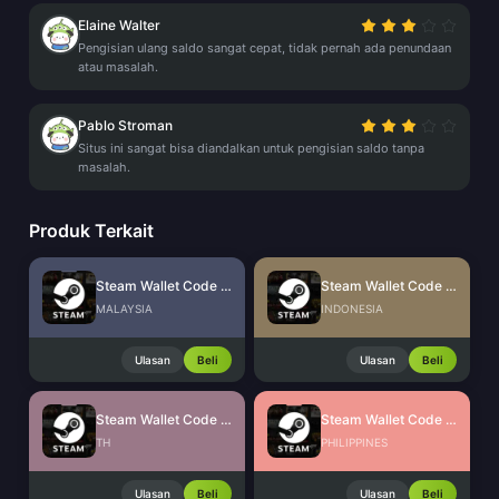
Elaine Walter
Pengisian ulang saldo sangat cepat, tidak pernah ada penundaan
atau masalah.
Pablo Stroman
Situs ini sangat bisa diandalkan untuk pengisian saldo tanpa
masalah.
Produk Terkait
Steam Wallet Code (MYR)
Steam Wallet Code (IDR)
MALAYSIA
INDONESIA
Ulasan
Beli
Ulasan
Beli
Steam Wallet Code (THB)
Steam Wallet Code (PHP)
TH
PHILIPPINES
Ulasan
Beli
Ulasan
Beli