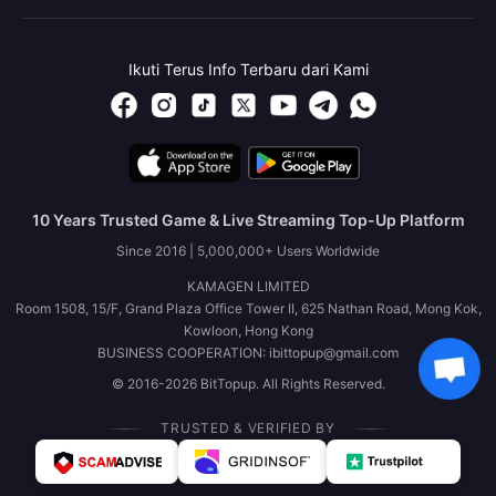
Ikuti Terus Info Terbaru dari Kami
10 Years Trusted Game & Live Streaming Top-Up Platform
Since 2016 | 5,000,000+ Users Worldwide
KAMAGEN LIMITED
Room 1508, 15/F, Grand Plaza Office Tower II, 625 Nathan Road, Mong Kok,
Kowloon, Hong Kong
BUSINESS COOPERATION: ibittopup@gmail.com
© 2016-2026 BitTopup. All Rights Reserved.
TRUSTED & VERIFIED BY