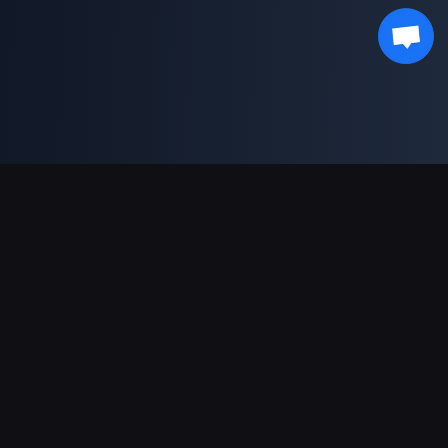
Supporto pagamenti
Partner
Genshin Impact Wiki
Honkai: Star Rail WIKI
Zenless Zone Zero WIKI
PUBG Mobile WIKI