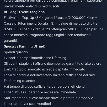
valore superiore per chi cerca comodità. I rendimenti superano
l'investimento entro 3-5 raid riusciti.
ROI degli Eventi Stagionali
Festival del Top-Up (8-14 gen): 1° posto (2.000.000 Koen +
Cassa di Rifornimenti Dorata ×3) = valore di mercato di oltre
3.500.000 Koen. I gradi 4-20 ottengono 500.000 Koen per una
spesa modesta, traguardo raggiungibile con rendimenti
garantiti.
Spesa vs Farming (Grind)
Spendi quando:
I vincoli di tempo impediscono il farming
Gli eventi stagionali offrono ricompense garantite di alto valore
L'arbitraggio di mercato richiede capitale immediato
I colli di bottiglia dell'inventario limitano l'efficienza dei raid
Fai farming quando:
Hai tempo di gioco sufficiente per percorsi efficienti
I Koen attuali superano le necessità immediate
Stai imparando nuove mappe dove la perdita è probabile
Il mercato favorisce i venditori