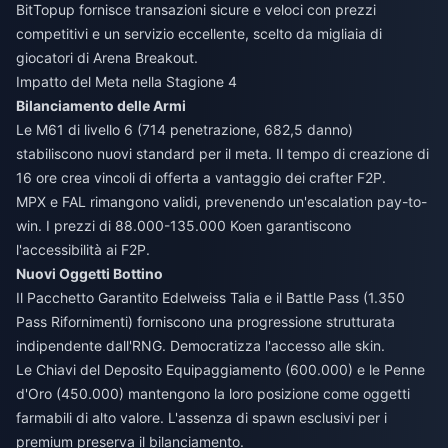
BitTopup fornisce transazioni sicure e veloci con prezzi
competitivi e un servizio eccellente, scelto da migliaia di
giocatori di Arena Breakout.
Impatto del Meta nella Stagione 4
Bilanciamento delle Armi
Le M61 di livello 6 (714 penetrazione, 682,5 danno)
stabiliscono nuovi standard per il meta. Il tempo di creazione di
16 ore crea vincoli di offerta a vantaggio dei crafter F2P.
MPX e FAL rimangono validi, prevenendo un'escalation pay-to-
win. I prezzi di 88.000-135.000 Koen garantiscono
l'accessibilità ai F2P.
Nuovi Oggetti Bottino
Il Pacchetto Garantito Edelweiss Talia e il Battle Pass (1.350
Pass Rifornimenti) forniscono una progressione strutturata
indipendente dall'RNG. Democratizza l'accesso alle skin.
Le Chiavi del Deposito Equipaggiamento (600.000) e le Penne
d'Oro (450.000) mantengono la loro posizione come oggetti
farmabili di alto valore. L'assenza di spawn esclusivi per i
premium preserva il bilanciamento.