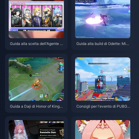
Guida alla scelta dell'Agente gr
Guida alla build di Odette: Migli
atuito in ZZZ 3.1 | Agosto 2026
ori armi, set di artefatti e team |
Agosto 2026
Guida a Daji di Honor of Kings:
Consigli per l'evento di PUBG
Le 10 migliori strategie | Agost
Mobile con Spider-Man | Agost
o 2026
o 2026