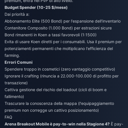
premium, entra nel PvP di alto livello.
Budget Spender (10-25 $/mese)
Dai priorità a:
Abbonamento Elite (500 Bond) per l'espansione dell'inventario
Contenitore Composito (1.000 Bond) per estrazioni sicure
Bond rimanenti in Koen a tassi favorevoli (1:1500)
Evita di usare Koen diretti per i consumabili. Usa il premium per
potenziamenti permanenti che moltiplicano l'efficienza del
farming.
Errori Comuni
Spendere troppo in cosmetici (zero vantaggio competitivo)
Ignorare il crafting (rinuncia a 22.000-100.000 di profitto per
transazione)
Cattiva gestione del rischio del loadout (cicli di boom e
fallimento)
Trascurare la conoscenza della mappa (l'equipaggiamento
premium non corregge un cattivo posizionamento)
FAQ
Arena Breakout Mobile è pay-to-win nella Stagione 4?
È pay-