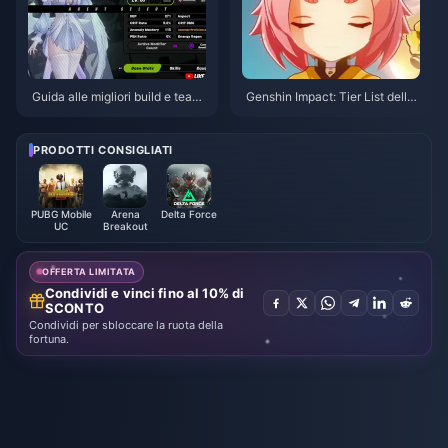
Guida alle migliori build e team
Genshin Impact: Tier List della
per Remielle | Luglio 2026
priorità delle Corone per i perso
naggi a 4 stelle | Luglio 2026
PRODOTTI CONSIGLIATI
PUBG Mobile
Arena
Delta Force
UC
Breakout
OFFERTA LIMITATA
Condividi e vinci fino al 10% di
SCONTO
Condividi per sbloccare la ruota della
fortuna.