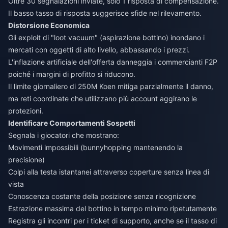
Oltre 30 segnalazioni inviate, solo 1 risposta di compensazione.
Il basso tasso di risposta suggerisce sfide nel rilevamento.
Distorsione Economica
Gli exploit di "loot vacuum" (aspirazione bottino) inondano i
mercati con oggetti di alto livello, abbassando i prezzi.
L'inflazione artificiale dell'offerta danneggia i commercianti F2P
poiché i margini di profitto si riducono.
Il limite giornaliero di 250M Koen mitiga parzialmente il danno,
ma reti coordinate che utilizzano più account aggirano le
protezioni.
Identificare Comportamenti Sospetti
Segnala i giocatori che mostrano:
Movimenti impossibili (bunnyhopping mantenendo la
precisione)
Colpi alla testa istantanei attraverso coperture senza linea di
vista
Conoscenza costante della posizione senza ricognizione
Estrazione massima del bottino in tempo minimo ripetutamente
Registra gli incontri per i ticket di supporto, anche se il tasso di