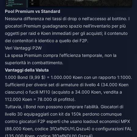
Pool Premium vs Standard
Nessuna differenza nei tassi di drop o nell'accesso al bottino. I
giocatori Premium guadagnano spazio nell'inventario per più
oggetti per raid e Koen immediati per gli acquisti; il contenuto
dei contenitori è identico a quello dei F2P.
Veri Vantaggi P2W
La spesa Premium compra l'efficienza temporale, non la
superiorità in combattimento.
Vantaggi della Valuta
1.000 Bond (9,99 $) = 1.000.000 Koen con un rapporto 1:1000.
Sufficienti per diversi set di armature di livello 4 (34.000 Koen
ciascuno) o fucili M110 (acquisto a 34.000 Koen, vendita a
112.000 Koen = 78.000 di profitto).
Tuttavia, i Bond non possono comprare l'abilità. Giocatori di
livello 30 equipaggiati con kit da 150k perdono comunque
contro giocatori F2P esperti che usano loadout economici MPX
(88.000 Koen, codice 3fOafNDUYLQszu4) o configurazioni FAL
(135.000 Koen, codice 3fOafNDUYLQszx4).