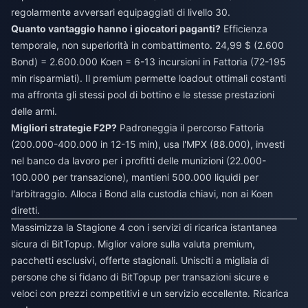
regolarmente avversari equipaggiati di livello 30.
Quanto vantaggio hanno i giocatori paganti?
Efficienza
temporale, non superiorità in combattimento. 24,99 $ (2.600
Bond) = 2.600.000 Koen = 6-13 incursioni in Fattoria (72-195
min risparmiati). Il premium permette loadout ottimali costanti
ma affronta gli stessi pool di bottino e le stesse prestazioni
delle armi.
Migliori strategie F2P?
Padroneggia il percorso Fattoria
(200.000-400.000 in 12-15 min), usa l'MPX (88.000), investi
nel banco da lavoro per i profitti delle munizioni (22.000-
100.000 per transazione), mantieni 500.000 liquidi per
l'arbitraggio. Alloca i Bond alla custodia chiavi, non ai Koen
diretti.
Massimizza la Stagione 4 con i servizi di ricarica istantanea
sicura di BitTopup. Miglior valore sulla valuta premium,
pacchetti esclusivi, offerte stagionali. Unisciti a migliaia di
persone che si fidano di BitTopup per transazioni sicure e
veloci con prezzi competitivi e un servizio eccellente. Ricarica