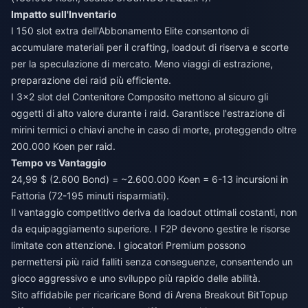
Impatto sull'Inventario
I 150 slot extra dell'Abbonamento Elite consentono di
accumulare materiali per il crafting, loadout di riserva e scorte
per la speculazione di mercato. Meno viaggi di estrazione,
preparazione dei raid più efficiente.
I 3x2 slot del Contenitore Composito mettono al sicuro gli
oggetti di alto valore durante i raid. Garantisce l'estrazione di
mirini termici o chiavi anche in caso di morte, proteggendo oltre
200.000 Koen per raid.
Tempo vs Vantaggio
24,99 $ (2.600 Bond) = ~2.600.000 Koen = 6-13 incursioni in
Fattoria (72-195 minuti risparmiati).
Il vantaggio competitivo deriva da loadout ottimali costanti, non
da equipaggiamento superiore. I F2P devono gestire le risorse
limitate con attenzione. I giocatori Premium possono
permettersi più raid falliti senza conseguenze, consentendo un
gioco aggressivo e uno sviluppo più rapido delle abilità.
Sito affidabile per ricaricare Bond di Arena Breakout
BitTopup