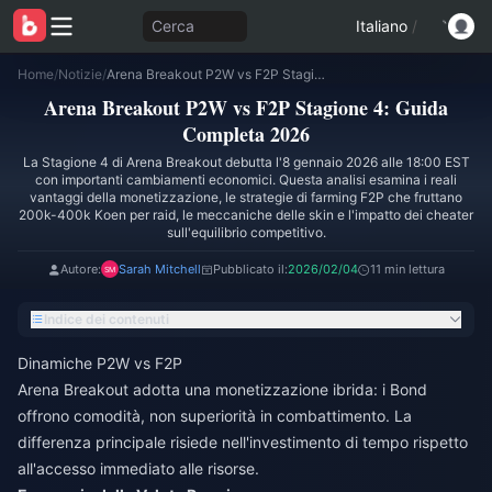
Cerca
Italiano
/
Home
/
Notizie
/
Arena Breakout P2W vs F2P Stagione 4: Guida Completa 2026
Arena Breakout P2W vs F2P Stagione 4: Guida
Completa 2026
La Stagione 4 di Arena Breakout debutta l'8 gennaio 2026 alle 18:00 EST
con importanti cambiamenti economici. Questa analisi esamina i reali
vantaggi della monetizzazione, le strategie di farming F2P che fruttano
200k-400k Koen per raid, le meccaniche delle skin e l'impatto dei cheater
sull'equilibrio competitivo.
Autore:
Sarah Mitchell
Pubblicato il:
2026/02/04
11 min lettura
Indice dei contenuti
Dinamiche P2W vs F2P
Arena Breakout adotta una monetizzazione ibrida: i Bond
offrono comodità, non superiorità in combattimento. La
differenza principale risiede nell'investimento di tempo rispetto
all'accesso immediato alle risorse.