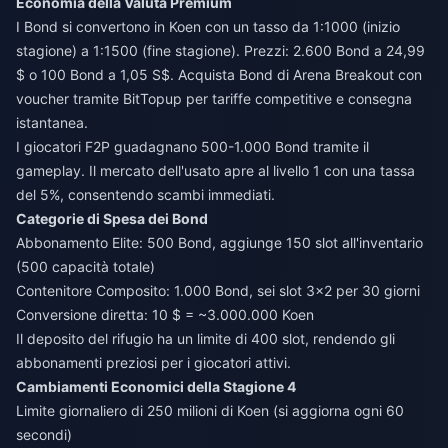
Economia della Valuta Premium
I Bond si convertono in Koen con un tasso da 1:1000 (inizio
stagione) a 1:1500 (fine stagione). Prezzi: 2.600 Bond a 24,99
$ o 100 Bond a 1,05 S$.
Acquista Bond di Arena Breakout con
voucher
tramite BitTopup per tariffe competitive e consegna
istantanea.
I giocatori F2P guadagnano 500-1.000 Bond tramite il
gameplay. Il mercato dell'usato apre al livello 1 con una tassa
del 5%, consentendo scambi immediati.
Categorie di Spesa dei Bond
Abbonamento Elite: 500 Bond, aggiunge 150 slot all'inventario
(500 capacità totale)
Contenitore Composito: 1.000 Bond, sei slot 3x2 per 30 giorni
Conversione diretta: 10 $ = ~3.000.000 Koen
Il deposito del rifugio ha un limite di 400 slot, rendendo gli
abbonamenti preziosi per i giocatori attivi.
Cambiamenti Economici della Stagione 4
Limite giornaliero di 250 milioni di Koen (si aggiorna ogni 60
secondi)