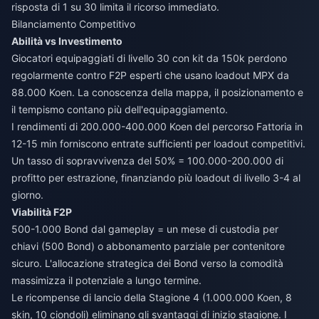
risposta di 1 su 30 limita il ricorso immediato.
Bilanciamento Competitivo
Abilità vs Investimento
Giocatori equipaggiati di livello 30 con kit da 150k perdono
regolarmente contro F2P esperti che usano loadout MPX da
88.000 Koen. La conoscenza della mappa, il posizionamento e
il tempismo contano più dell'equipaggiamento.
I rendimenti di 200.000-400.000 Koen del percorso Fattoria in
12-15 min forniscono entrate sufficienti per loadout competitivi.
Un tasso di sopravvivenza del 50% = 100.000-200.000 di
profitto per estrazione, finanziando più loadout di livello 3-4 al
giorno.
Viabilità F2P
500-1.000 Bond dal gameplay = un mese di custodia per
chiavi (500 Bond) o abbonamento parziale per contenitore
sicuro. L'allocazione strategica dei Bond verso la comodità
massimizza il potenziale a lungo termine.
Le ricompense di lancio della Stagione 4 (1.000.000 Koen, 8
skin, 10 ciondoli) eliminano gli svantaggi di inizio stagione. I