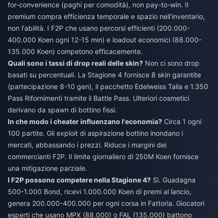
for-convenience (paghi per comodità), non pay-to-win. Il
premium compra efficienza temporale e spazio nell'inventario,
non l'abilità. I F2P che usano percorsi efficienti (200.000-
400.000 Koen ogni 12-15 min) e loadout economici (88.000-
135.000 Koen) competono efficacemente.
Quali sono i tassi di drop reali delle skin?
Non ci sono drop
basati su percentuali. La Stagione 4 fornisce 8 skin garantite
(partecipazione 8-10 gen), il pacchetto Edelweiss Talia e 1.350
Pass Rifornimenti tramite il Battle Pass. Ulteriori cosmetici
derivano da spawn di bottino fissi.
In che modo i cheater influenzano l'economia?
Circa 1 ogni
100 partite. Gli exploit di aspirazione bottino inondano i
mercati, abbassando i prezzi. Riduce i margini dei
commercianti F2P. Il limite giornaliero di 250M Koen fornisce
una mitigazione parziale.
I F2P possono competere nella Stagione 4?
Sì. Guadagna
500-1.000 Bond, ricevi 1.000.000 Koen di premi al lancio,
genera 200.000-400.000 per ogni corsa in Fattoria. Giocatori
esperti che usano MPX (88.000) o FAL (135.000) battono