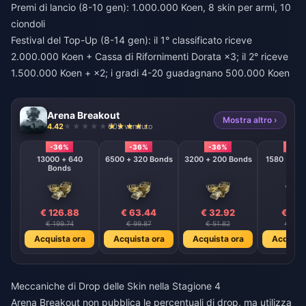
Premi di lancio (8-10 gen): 1.000.000 Koen, 8 skin per armi, 10
ciondoli
Festival del Top-Up (8-14 gen): il 1° classificato riceve
2.000.000 Koen + Cassa di Rifornimenti Dorata ×3; il 2° riceve
1.500.000 Koen + ×2; i gradi 4-20 guadagnano 500.000 Koen
Arena Breakout
Mostra altro ›
4.42
609 venduto
-36%
-36%
-36%
-36
13000 + 640
6500 + 320 Bonds
3200 + 200 Bonds
Bonds
€ 126.88
€ 63.44
€ 32.92
€ 16.
€ 199.74
€ 99.87
€ 51.82
€ 25.
Acquista ora
Acquista ora
Acquista ora
Acquista
Meccaniche di Drop delle Skin nella Stagione 4
Arena Breakout non pubblica le percentuali di drop, ma utilizza