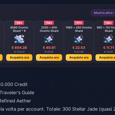
Mostra altro ›
-16%
-14%
-17%
-14%
8080 Oneiric
3280 + 600
1980 + 260 Oneiric
980 + 110 One
Shard * 8
Oneiric Shard
Shard
Shard
€ 604.28
€ 40.81
€ 22.53
€ 11.71
€ 722.12
€ 47.61
€ 27.08
€ 13.67
Acquista ora
Acquista ora
Acquista ora
Acquista o
50.000 Credit
 Traveler's Guide
 Refined Aether
a volta per account. Totale: 300 Stellar Jade (quasi 