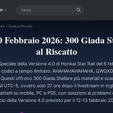
RD
are + Guida al Riscatto
 Febbraio 2026: 300 Giada S
al Riscatto
peciale della Versione 4.0 di Honkai Star Rail del 6 f
tre codici a tempo limitato: AHAHAHAHAHAHA, QW
esti offrono 300 Giada Stellare più materiali e scad
M UTC-5, ovvero solo 27 ore dopo il livestream in ing
cattarli su mobile, PC e PS5, con soluzioni ai problem
cio della Versione 4.0 previsto per il 12-13 febbraio 2