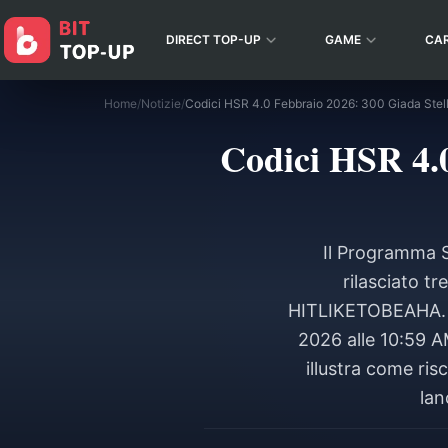
DIRECT TOP-UP
GAME
CA
Home
/
Notizie
/
Codici HSR 4.0 Febbraio 2026: 300 Giada Stell
Codici HSR 4.0
Il Programma S
rilasciato 
HITLIKETOBEAHA. Qu
2026 alle 10:59 A
illustra come ris
lan