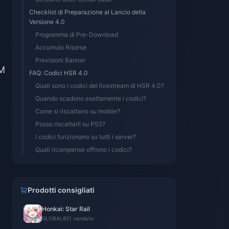
Checklist di Preparazione al Lancio della
Versione 4.0
Programma di Pre-Download
Accumulo Risorse
Previsioni Banner
AM
FAQ: Codici HSR 4.0
Quali sono i codici del livestream di HSR 4.0?
Quando scadono esattamente i codici?
Come si riscattano su mobile?
Posso riscattarli su PS5?
I codici funzionano su tutti i server?
Quali ricompense offrono i codici?
Prodotti consigliati
Honkai: Star Rail
GLOBAL
921 venduto