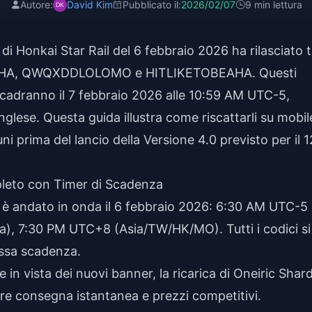
Autore:
David Kim
Pubblicato il:
2026/02/07
9 min lettura
di Honkai Star Rail del 6 febbraio 2026 ha rilasciato t
HAHA, QWQXDDLOLOMO e HITLIKETOBEAHA. Questi
 scadranno il 7 febbraio 2026 alle 10:59 AM UTC-5,
nglese. Questa guida illustra come riscattarli su mobil
i prima del lancio della Versione 4.0 previsto per il 1
leto con Timer di Scadenza
0 è andato in onda il 6 febbraio 2026: 6:30 AM UTC-5
), 7:30 PM UTC+8 (Asia/TW/HK/MO). Tutti i codici si
ssa scadenza.
e in vista dei nuovi banner, la
ricarica di Oneiric Shar
re consegna istantanea e prezzi competitivi.