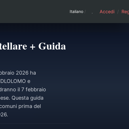
Accedi
/
Regi
Italiano
/
tellare + Guida
ebbraio 2026 ha
QXDDLOLOMO e
ranno il 7 febbraio
lese. Questa guida
i comuni prima del
026.