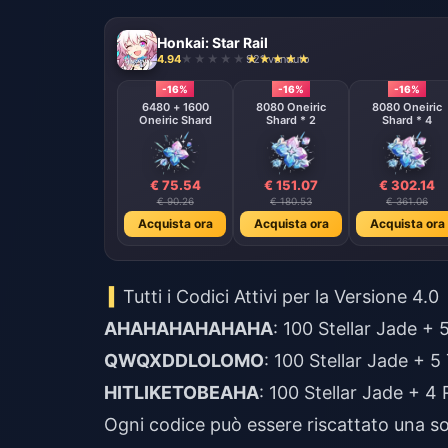
Honkai: Star Rail
4.94
921 venduto
-16%
-16%
-16%
6480 + 1600
8080 Oneiric
8080 Oneiric
Oneiric Shard
Shard * 2
Shard * 4
€ 75.54
€ 151.07
€ 302.14
€ 90.26
€ 180.53
€ 361.06
Acquista ora
Acquista ora
Acquista ora
Tutti i Codici Attivi per la Versione 4.0
AHAHAHAHAHAHA
: 100 Stellar Jade + 
QWQXDDLOLOMO
: 100 Stellar Jade + 5
HITLIKETOBEAHA
: 100 Stellar Jade + 4
Ogni codice può essere riscattato una sol