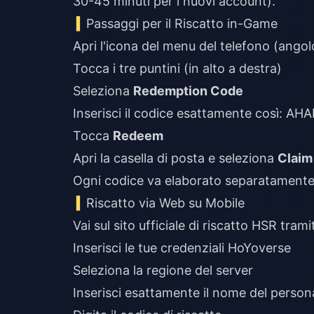
30-45 minuti per i nuovi account).
Passaggi per il Riscatto in-Game
Apri l'icona del menu del telefono (angolo 
Tocca i tre puntini (in alto a destra)
Seleziona
Redemption Code
Inserisci il codice esattamente co
Tocca
Redeem
Apri la casella di posta e seleziona
Claim 
Ogni codice va elaborato separatamente. 
Riscatto via Web su Mobile
Vai sul sito ufficiale di riscatto HSR tra
Inserisci le tue credenziali HoYoverse
Seleziona la regione del server
Inserisci esattamente il nome del perso