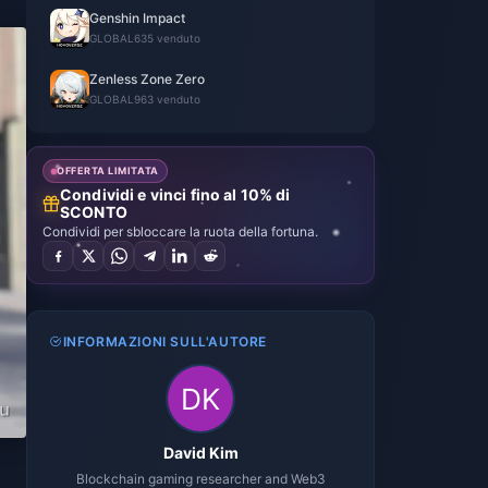
Genshin Impact
GLOBAL
635 venduto
Zenless Zone Zero
GLOBAL
963 venduto
OFFERTA LIMITATA
Condividi e vinci fino al 10% di
SCONTO
Condividi per sbloccare la ruota della fortuna.
INFORMAZIONI SULL'AUTORE
David Kim
Blockchain gaming researcher and Web3