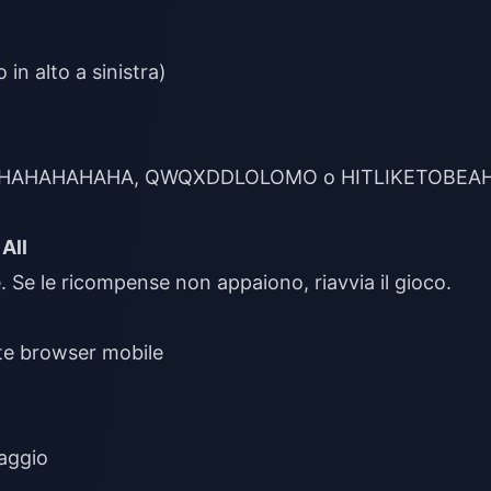
in alto a sinistra)
sì: AHAHAHAHAHAHA, QWQXDDLOLOMO o HITLIKETOBEA
All
Se le ricompense non appaiono, riavvia il gioco.
mite browser mobile
naggio