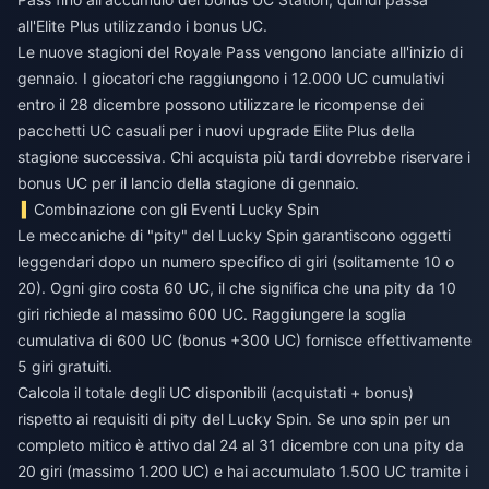
all'Elite Plus utilizzando i bonus UC.
Le nuove stagioni del Royale Pass vengono lanciate all'inizio di
gennaio. I giocatori che raggiungono i 12.000 UC cumulativi
entro il 28 dicembre possono utilizzare le ricompense dei
pacchetti UC casuali per i nuovi upgrade Elite Plus della
stagione successiva. Chi acquista più tardi dovrebbe riservare i
bonus UC per il lancio della stagione di gennaio.
Combinazione con gli Eventi Lucky Spin
Le meccaniche di "pity" del Lucky Spin garantiscono oggetti
leggendari dopo un numero specifico di giri (solitamente 10 o
20). Ogni giro costa 60 UC, il che significa che una pity da 10
giri richiede al massimo 600 UC. Raggiungere la soglia
cumulativa di 600 UC (bonus +300 UC) fornisce effettivamente
5 giri gratuiti.
Calcola il totale degli UC disponibili (acquistati + bonus)
rispetto ai requisiti di pity del Lucky Spin. Se uno spin per un
completo mitico è attivo dal 24 al 31 dicembre con una pity da
20 giri (massimo 1.200 UC) e hai accumulato 1.500 UC tramite i