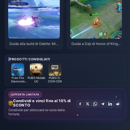
Guida alla build di Odette: Migli
Guida a Daji di Honor of Kings:
ori armi, set di artefatti e team |
Le 10 migliori strategie | Agost
Agosto 2026
o 2026
PRODOTTI CONSIGLIATI
Free Fire
PUBG Mobile
PUBG G-
Diamonds
UC
COIN CDK
(LATAM)
OFFERTA LIMITATA
Condividi e vinci fino al 10% di
SCONTO
Condividi per sbloccare la ruota della
fortuna.