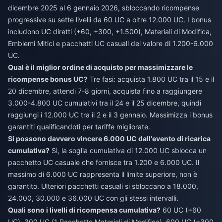
dicembre 2025 al 6 gennaio 2026, sbloccando ricompense
progressive su sette livelli da 60 UC a oltre 12.000 UC. I bonus
includono UC diretti (+60, +300, +1.500), Materiali di Modifica,
Emblemi Mitici e pacchetti UC casuali del valore di 1.200-6.000
UC.
Qual è il miglior ordine di acquisto per massimizzare le
ricompense bonus UC?
Tre fasi: acquista 1.800 UC tra il 15 e il
20 dicembre, attendi 7-8 giorni, acquista fino a raggiungere
3.000-4.800 UC cumulativi tra il 24 e il 25 dicembre, quindi
raggiungi i 12.000 UC tra il 2 e il 3 gennaio. Massimizza i bonus
garantiti qualificandoti per tariffe migliorate.
Si possono davvero vincere 6.000 UC dall'evento di ricarica
cumulativa?
Sì, la soglia cumulativa di 12.000 UC sblocca un
pacchetto UC casuale che fornisce tra 1.200 e 6.000 UC. Il
massimo di 6.000 UC rappresenta il limite superiore, non è
garantito. Ulteriori pacchetti casuali si sbloccano a 18.000,
24.000, 30.000 e 36.000 UC con gli stessi intervalli.
Quali sono i livelli di ricompensa cumulativa?
60 UC (+60
UC), 300 UC (1 Pacchetto Materiali di Modifica), 600 UC (+300