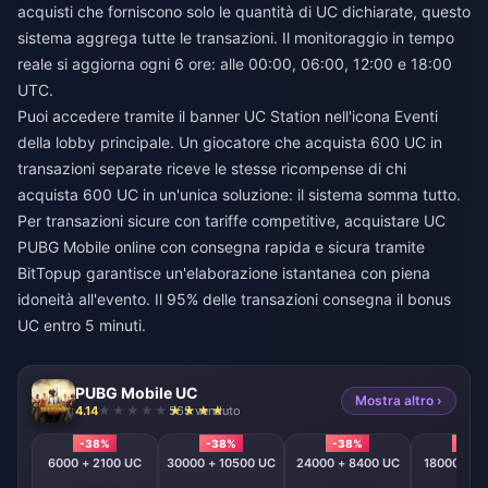
acquisti che forniscono solo le quantità di UC dichiarate, questo
sistema aggrega tutte le transazioni. Il monitoraggio in tempo
reale si aggiorna ogni 6 ore: alle 00:00, 06:00, 12:00 e 18:00
UTC.
Puoi accedere tramite il banner UC Station nell'icona Eventi
della lobby principale. Un giocatore che acquista 600 UC in
transazioni separate riceve le stesse ricompense di chi
acquista 600 UC in un'unica soluzione: il sistema somma tutto.
Per transazioni sicure con tariffe competitive,
acquistare UC
PUBG Mobile online con consegna rapida e sicura
tramite
BitTopup garantisce un'elaborazione istantanea con piena
idoneità all'evento. Il 95% delle transazioni consegna il bonus
UC entro 5 minuti.
PUBG Mobile UC
Mostra altro ›
4.14
565 venduto
-38%
-38%
-38%
-38
6000 + 2100 UC
30000 + 10500 UC
24000 + 8400 UC
18000 + 6