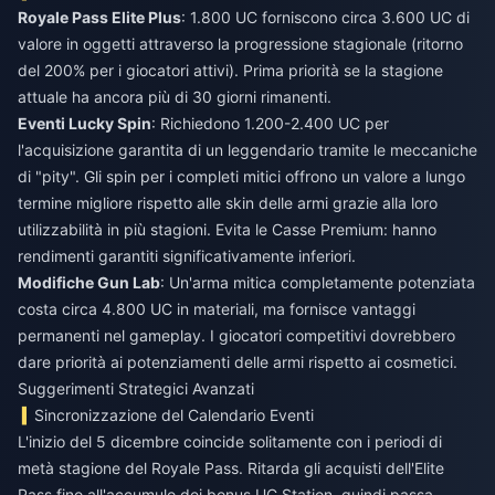
Royale Pass Elite Plus
: 1.800 UC forniscono circa 3.600 UC di
valore in oggetti attraverso la progressione stagionale (ritorno
del 200% per i giocatori attivi). Prima priorità se la stagione
attuale ha ancora più di 30 giorni rimanenti.
Eventi Lucky Spin
: Richiedono 1.200-2.400 UC per
l'acquisizione garantita di un leggendario tramite le meccaniche
di "pity". Gli spin per i completi mitici offrono un valore a lungo
termine migliore rispetto alle skin delle armi grazie alla loro
utilizzabilità in più stagioni. Evita le Casse Premium: hanno
rendimenti garantiti significativamente inferiori.
Modifiche Gun Lab
: Un'arma mitica completamente potenziata
costa circa 4.800 UC in materiali, ma fornisce vantaggi
permanenti nel gameplay. I giocatori competitivi dovrebbero
dare priorità ai potenziamenti delle armi rispetto ai cosmetici.
Suggerimenti Strategici Avanzati
Sincronizzazione del Calendario Eventi
L'inizio del 5 dicembre coincide solitamente con i periodi di
metà stagione del Royale Pass. Ritarda gli acquisti dell'Elite
Pass fino all'accumulo dei bonus UC Station, quindi passa