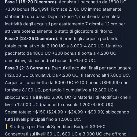
Fase 1 (15-20 Dicembre)
: Acquista il pacchetto da 1800 UC
+300 bonus ($24,99). Fornisce 2.100 UC immediatamente
stabilendo una base. Dopo la Fase 1, mantieni la completa
inattività degli acquisti per esattamente 7 giorni e 12 ore per
attivare potenzialmente lo stato di giocatore di ritorno.
Fase 2 (24-25 Dicembre)
: Riprendi gli acquisti portando il
totale cumulativo da 2.100 UC a 3.000-4.800 UC. Un altro
pacchetto da 1800 UC +300 bonus ti porta a 4.200 UC
cumulativi, sbloccando il bonus di +1.500 UC.
Fase 3 (2-3 Gennaio)
: Esegui gli acquisti finali per raggiungere
i 12.000 UC cumulativi. Da 4.200 UC, ti servono altri 7.800 UC.
Acquista il pacchetto da 6000 UC +2100 bonus ($99,99) che
fornisce 8.100 UC, portando il cumulativo a 12.300 UC e
sbloccando sia il livello 6.000 UC (2 Materiali di Modifica) che il
livello 12.000 UC (pacchetto casuale 1.200-6.000 UC).
Spesa totale: ~$150 ($24,99 + $24,99 + $99,99) sbloccando
tutti i livelli principali fino a 12.000 UC.
Strategia per Piccoli Spenditori: Budget $30-50
Concentrati sui livelli 60 UC, 600 UC e 3.000 UC che offrono i