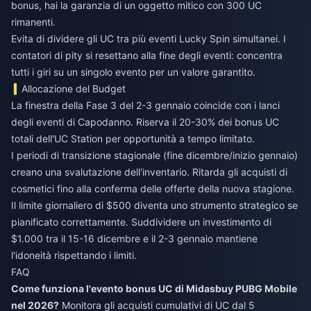
bonus, hai la garanzia di un oggetto mitico con 300 UC
rimanenti.
Evita di dividere gli UC tra più eventi Lucky Spin simultanei. I
contatori di pity si resettano alla fine degli eventi: concentra
tutti i giri su un singolo evento per un valore garantito.
Allocazione del Budget
La finestra della Fase 3 del 2-3 gennaio coincide con i lanci
degli eventi di Capodanno. Riserva il 20-30% dei bonus UC
totali dell'UC Station per opportunità a tempo limitato.
I periodi di transizione stagionale (fine dicembre/inizio gennaio)
creano una svalutazione dell'inventario. Ritarda gli acquisti di
cosmetici fino alla conferma delle offerte della nuova stagione.
Il limite giornaliero di $500 diventa uno strumento strategico se
pianificato correttamente. Suddividere un investimento di
$1.000 tra il 15-16 dicembre e il 2-3 gennaio mantiene
l'idoneità rispettando i limiti.
FAQ
Come funziona l'evento bonus UC di Midasbuy PUBG Mobile
nel 2026?
Monitora gli acquisti cumulativi di UC dal 5