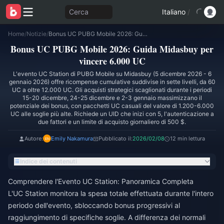
Cerca
Italiano
/
Home
/
Notizie
/
Bonus UC PUBG Mobile 2026: Guida Midasbuy per vincere 6.000 UC
Bonus UC PUBG Mobile 2026: Guida Midasbuy per
vincere 6.000 UC
L'evento UC Station di PUBG Mobile su Midasbuy (5 dicembre 2026 - 6
gennaio 2026) offre ricompense cumulative suddivise in sette livelli, da 60
UC a oltre 12.000 UC. Gli acquisti strategici scaglionati durante i periodi
15-20 dicembre, 24-25 dicembre e 2-3 gennaio massimizzano il
potenziale dei bonus, con pacchetti UC casuali del valore di 1.200-6.000
UC alle soglie più alte. Richiede un UID che inizi con 5, l'autenticazione a
due fattori e un limite di acquisto giornaliero di 500 $.
Autore:
Emily Nakamura
Pubblicato il:
2026/02/08
12 min lettura
Indice dei contenuti
Comprendere l'Evento UC Station: Panoramica Completa
L'UC Station monitora la spesa totale effettuata durante l'intero
periodo dell'evento, sbloccando bonus progressivi al
raggiungimento di specifiche soglie. A differenza dei normali