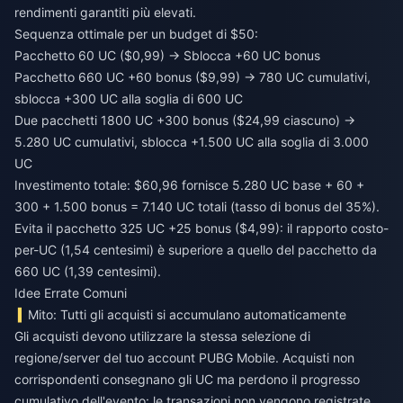
rendimenti garantiti più elevati.
Sequenza ottimale per un budget di $50:
Pacchetto 60 UC ($0,99) → Sblocca +60 UC bonus
Pacchetto 660 UC +60 bonus ($9,99) → 780 UC cumulativi,
sblocca +300 UC alla soglia di 600 UC
Due pacchetti 1800 UC +300 bonus ($24,99 ciascuno) →
5.280 UC cumulativi, sblocca +1.500 UC alla soglia di 3.000
UC
Investimento totale: $60,96 fornisce 5.280 UC base + 60 +
300 + 1.500 bonus = 7.140 UC totali (tasso di bonus del 35%).
Evita il pacchetto 325 UC +25 bonus ($4,99): il rapporto costo-
per-UC (1,54 centesimi) è superiore a quello del pacchetto da
660 UC (1,39 centesimi).
Idee Errate Comuni
Mito: Tutti gli acquisti si accumulano automaticamente
Gli acquisti devono utilizzare la stessa selezione di
regione/server del tuo account PUBG Mobile. Acquisti non
corrispondenti consegnano gli UC ma perdono il progresso
cumulativo dell'evento: le transazioni non vengono registrate