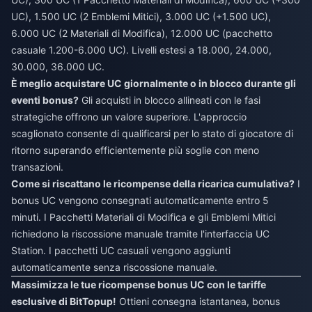
UC), 1.500 UC (2 Emblemi Mitici), 3.000 UC (+1.500 UC),
6.000 UC (2 Materiali di Modifica), 12.000 UC (pacchetto
casuale 1.200-6.000 UC). Livelli estesi a 18.000, 24.000,
30.000, 36.000 UC.
È meglio acquistare UC giornalmente o in blocco durante gli
eventi bonus?
Gli acquisti in blocco allineati con le fasi
strategiche offrono un valore superiore. L'approccio
scaglionato consente di qualificarsi per lo stato di giocatore di
ritorno superando efficientemente più soglie con meno
transazioni.
Come si riscattano le ricompense della ricarica cumulativa?
I
bonus UC vengono consegnati automaticamente entro 5
minuti. I Pacchetti Materiali di Modifica e gli Emblemi Mitici
richiedono la riscossione manuale tramite l'interfaccia UC
Station. I pacchetti UC casuali vengono aggiunti
automaticamente senza riscossione manuale.
Massimizza le tue ricompense bonus UC con le tariffe
esclusive di BitTopup!
Ottieni consegna istantanea, bonus