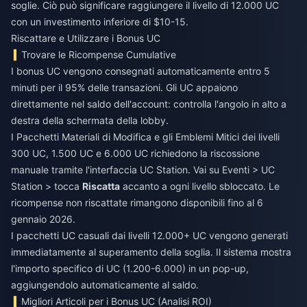
soglie. Ciò può significare raggiungere il livello di 12.000 UC
con un investimento inferiore di $10-15.
Riscattare e Utilizzare i Bonus UC
Trovare le Ricompense Cumulative
I bonus UC vengono consegnati automaticamente entro 5
minuti per il 95% delle transazioni. Gli UC appaiono
direttamente nel saldo dell'account: controlla l'angolo in alto a
destra della schermata della lobby.
I Pacchetti Materiali di Modifica e gli Emblemi Mitici dei livelli
300 UC, 1.500 UC e 6.000 UC richiedono la riscossione
manuale tramite l'interfaccia UC Station. Vai su Eventi > UC
Station > tocca
Riscatta
accanto a ogni livello sbloccato. Le
ricompense non riscattate rimangono disponibili fino al 6
gennaio 2026.
I pacchetti UC casuali dai livelli 12.000+ UC vengono generati
immediatamente al superamento della soglia. Il sistema mostra
l'importo specifico di UC (1.200-6.000) in un pop-up,
aggiungendolo automaticamente al saldo.
Migliori Articoli per i Bonus UC (Analisi ROI)