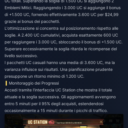
UC totali. Superando la soglia di 1.500 UC si aggiungono 2
Emblemi Mitici. Raggiungendo i 3.000 UC si aggiunge il bonus
di +1.500 UC, fornendo effettivamente 3.600 UC per $24,99
grazie ai bonus dei pacchetti.
L'ottimizzazione si concentra sul posizionamento rispetto alle
soglie. A 2.400 UC cumulativi, acquista esattamente 600 UC
per raggiungere i 3.000 UC, sbloccando il bonus di +1.500 UC.
Superare eccessivamente la soglia ritarda le ricompense del
livello successivo.
I pacchetti UC casuali hanno una media di 3.600 UC, ma la
varianza influisce sui risultati. Una pianificazione prudente
presuppone un ritorno minimo di 1.200 UC.
Monitoraggio dei Progressi
Accedi tramite l'interfaccia UC Station che mostra il totale
attuale e la soglia successiva. Gli aggiornamenti avvengono
entro 5 minuti per il 95% degli acquisti, estendendosi
occasionalmente a 15 minuti durante i picchi di traffico.