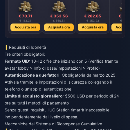
€ 70.71
€ 353.56
€ 282.85
€ 212.
€ 113.31
€ 566.54
€ 453.23
€ 339.
Acquista ora
Acquista ora
Acquista ora
Acquista
Requisiti di Idoneità
Tre criteri obbligatori:
Formato UID
: 10-12 cifre che iniziano con 5 (verifica tramite
avatar lobby > Info di base/Impostazioni > Profilo)
Autenticazione a due fattori
: Obbligatoria da marzo 2025.
Attivala tramite le impostazioni di sicurezza collegando il
telefono o un'app di autenticazione
Limite di acquisto giornaliero
: $500 USD per periodo di 24
ore su tutti i metodi di pagamento
Senza questi requisiti, l'UC Station rimarrà inaccessibile
indipendentemente dal livello di spesa.
Meccaniche del Sistema di Ricompense Cumulative