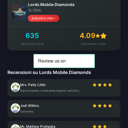
Lords Mobile Diamonds
GLOBAL
ACQUISTA ORA
635
4.09
Recensioni totali
Valutazione media
Recensioni su Lords Mobile Diamonds
Mrs. Patty Littel
Raccomando vivamente questo servizio.
Jodi Willms
Fulmineo.
Mr. Mathew Prohaska