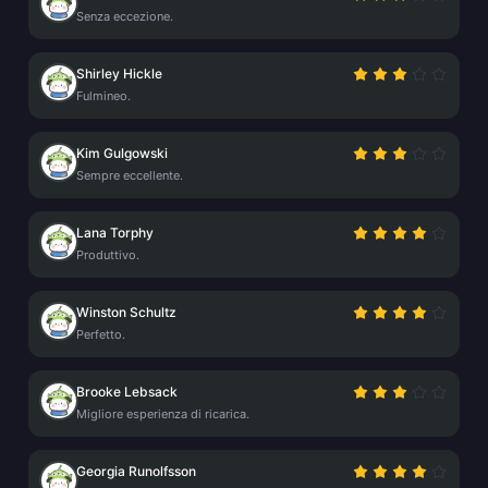
Senza eccezione.
Shirley Hickle
Fulmineo.
Kim Gulgowski
Sempre eccellente.
Lana Torphy
Produttivo.
Winston Schultz
Perfetto.
Brooke Lebsack
Migliore esperienza di ricarica.
Georgia Runolfsson