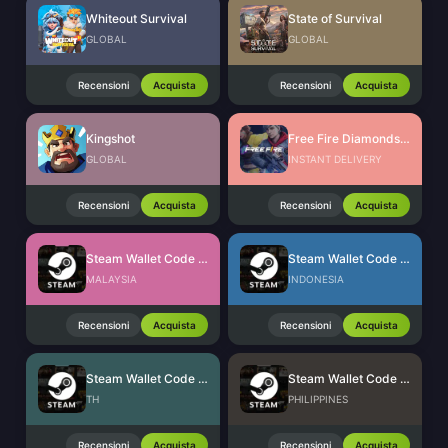
Whiteout Survival
State of Survival
GLOBAL
GLOBAL
Recensioni
Acquista
Recensioni
Acquista
Kingshot
Free Fire Diamonds EU + TR
GLOBAL
INSTANT DELIVERY
Recensioni
Acquista
Recensioni
Acquista
Steam Wallet Code (MYR)
Steam Wallet Code (IDR)
MALAYSIA
INDONESIA
Recensioni
Acquista
Recensioni
Acquista
Steam Wallet Code (THB)
Steam Wallet Code (PHP)
TH
PHILIPPINES
Recensioni
Acquista
Recensioni
Acquista