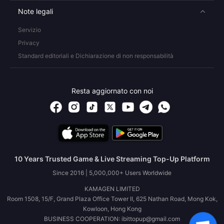
Note legali
Servizio
Privacy
Standard editoriali e Dichiarazione di non responsabilità
Resta aggiornato con noi
10 Years Trusted Game & Live Streaming Top-Up Platform
Since 2016 | 5,000,000+ Users Worldwide
KAMAGEN LIMITED
Room 1508, 15/F, Grand Plaza Office Tower II, 625 Nathan Road, Mong Kok,
Kowloon, Hong Kong
BUSINESS COOPERATION: ibittopup@gmail.com