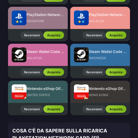
PlayStation Network Card (SG)
PlayStation Network Card (MY)
SINGAPORE
MALAYSIA
Recensioni
Acquista
Recensioni
Acquista
Steam Wallet Code (MYR)
Steam Wallet Code (IDR)
MALAYSIA
INDONESIA
Recensioni
Acquista
Recensioni
Acquista
Nintendo eShop Gift Card (US)
Nintendo eShop Gift Card (HK)
UNITED STATES
HONG KONG
Recensioni
Acquista
Recensioni
Acquista
COSA C'È DA SAPERE SULLA RICARICA