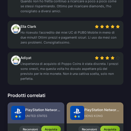
Quando non ho fretta continuo a ricaricare a poco a poco come
se stessi risparmiando. Ottimo per ricaricare diamonds, l'ho
consigliato a diversi amici.
Ella Clark
Ho ricevuto l'accredito dei miei UC di PUBG Mobile in meno di
due minuti! Ottimi prezzi e pagamenti sicuri. Li uso da mesi con
zero problemi. Consigliatissimo.
Adiyat
L'esperienza di acquisto di Poppo Coins è stata discreta. I prezzi
sono onesti, ma questa volta ho dovuto aspettare più del
previsto per le mie monete. Non è una cattiva scelta, solo non
perfetta.
Prodotti correlati
PlayStation Network Card (US)
PlayStation Network Card (HK)
UNITED STATES
HONG KONG
Recensioni
Acquista
Recensioni
Acquista