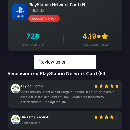
PlayStation Network Card (FI)
FINLAND
ACQUISTA ORA
728
4.19
Recensioni totali
Valutazione media
Recensioni su PlayStation Network Card (FI)
Kaylee Flores
Molto affidabile per le carte regalo Steam! Di solito ho paura di
essere truffato su questi siti, ma il codice ha funzionato
perfettamente. Consigliato 10/10.
Oussama Zaouali
Buon servizio.