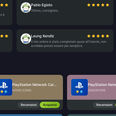
Pablo Egioto
Ottimo, consigliato.
io è
Leung Kendlz
Il mio ordine è stato completato quasi all'istante, non
avrebbe potuto essere più semplice.
PlayStation Network Card (HK)
HONG KONG
SINGAPORE
Recensioni
Acquista
Recensioni