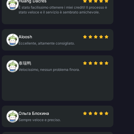
Huang Dacres
È stato facilissimo ottenere i miei crediti! Il processo è
stato veloce e il servizio è sembrato amichevole.
Aloosh
Eccellente, altamente consigliato.
泰瑞鸭
Velocissimo, nessun problema finora.
Ольга Блохина
Sempre veloce e preciso.