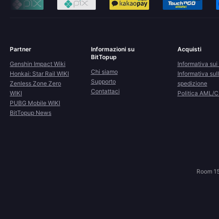
Partner
Informazioni su
Acquisti
BitTopup
Genshin Impact Wiki
Informativa sui 
Chi siamo
Honkai: Star Rail WIKI
Informativa sul
Supporto
Zenless Zone Zero
spedizione
Contattaci
WIKI
Politica AML/
PUBG Mobile WIKI
BitTopup News
Room 15