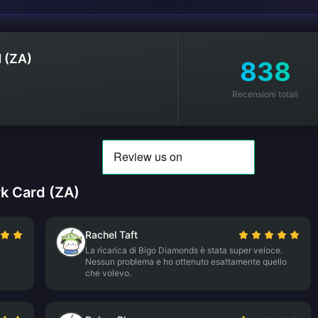
 (ZA)
838
Recensioni totali
rk Card (ZA)
Rachel Taft
La ricarica di Bigo Diamonds è stata super veloce.
Nessun problema e ho ottenuto esattamente quello
che volevo.