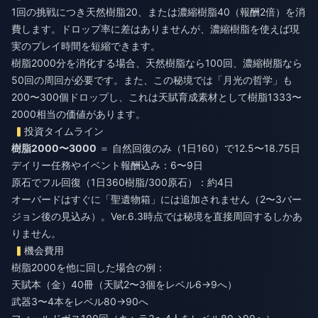
1回の挑戦につき天然樹脂20、または濃縮樹脂40（報酬2倍）を消
費します。ドロップ率に差はありませんが、濃縮樹脂を使えば現
実のプレイ時間を短縮できます。
樹脂2000分を消化する場合、天然樹脂なら100回、濃縮樹脂なら
50回の周回が必要です。また、この秘境では「月光の哲学」も
200〜300個ドロップし、これは天賦育成素材として樹脂1333〜
2000相当の価値があります。
投資タイムライン
樹脂2000〜3000
＝ 自然回復のみ（1日160）で12.5〜18.75日
デイリー任務やイベント報酬込み：6〜9日
原石でフル回復（1日360樹脂/300原石）：約4日
オーバードはすぐに「聖遺物箱」には追加されません（2〜3バー
ジョン後の見込み）。Ver.6.3時点では秘境を直接周回するしかあ
りません。
機会費用
樹脂2000を他に回した場合の例：
天賦本（金）40冊（天賦2〜3個をレベル6→9へ）
武器3〜4本をレベル80→90へ