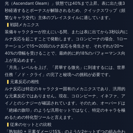
光（Ascendant Gleam）」状態では40%まで上昇。表に出た後3
秒経過するとボーナスが解除されるため、クイックスワップ（頻
繁なキャラ交代）主体のプレイスタイルに適しています。
戦闘メカニクス
装備キャラクターが控えにいる間、または表に出てから3秒以内に
ルナ反応を起こすことで発動します。コロンビーナの場合、1ロー
テーションで15〜20回のルナ反応を発生させ、それぞれが20〜
40%の増幅を受けることで、最終的に約18%のパフォーマンス向
上が見込めます。
「月兆」レベルを上げ、「昇華する微光」に到達するには、世界
任務「ノド・クライ」の完了と秘境への挑戦が必要です。
元素反応の相性
ルナ反応は特定のキャラクター固有のメカニクスであり、汎用的
な元素反応ではありません。現在、コロンビーナ、イネファ、ア
イノとのシナジーが確認されています。そのため、オーバードは
「絶縁の旗印」のような汎用セットではなく、特定のキャラを極
めるための特化型ツールと言えます。
従来のセットとの比較
「熟知80 + 元素ダメージ15%」のような2セットずつの組み合わ