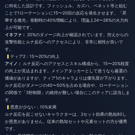
に特化した設計です。フィッシュル、カズハ、ベネット等と組む
ことで1ローテーションに15〜20回の反応を発生させます。「昇
華する微光」発動時の40%増幅により、理論上24〜28%の火力向
上が可能です。
イネファ：
20%のダメージ向上が確認されています。控えからの
攻撃性能とルナ反応へのアクセスにより、非常に相性が良いで
す。
ティア2：15〜20%の向上
アイノ：
ルナ反応へのアクセスとスキル構成から、15〜20%程度
の向上が見込まれます。メインアタッカーとして使うなら厳選の
価値がありますが、ティア1のキャラよりは優先度が下がります。
ルナ反応がダメージの40〜50%を占める場合や、ローテーション
の関係で「3秒制限」の維持が難しい場合にこのティアに該当しま
す。
恩恵が少ない：10%未満
ルナ反応を起こせないキャラクターは、2セット効果の熟知80し
か恩恵がありません。従来の熟知セットや元素セットの方が優秀
です。