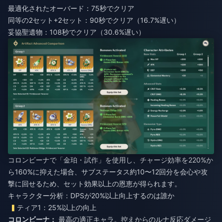
最適化されたオーバード：75秒でクリア
同等の2セット+2セット：90秒でクリア（16.7%遅い）
妥協聖遺物：108秒でクリア（30.6%遅い）
コロンビーナで「金珀・試作」を使用し、チャージ効率を220%か
ら160%に抑えた場合、サブステータス約10〜12回分を会心や攻
撃に回せるため、セット効果以上の恩恵が得られます。
キャラクター分析：DPSが20%以上向上するのは誰か
ティア1：25%以上の向上
コロンビーナ：
最高の適正キャラ。控えからのルナ反応ダメージ