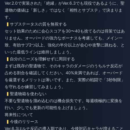
Ver.2.0で実装された「絶縁」がVer.6.3でも現役であるように、聖
遺物の価値は「新しさ」ではなく「相性とサブステ」で決まりま
す。
サブステータスの質を無視する
セット効果のために会心スコアを30〜40も捨てるのは得策ではあ
りません。オーバードの強力なボーナスを考慮しても、メイン一
致、有効サブ2つ以上、強化の半分以上が会心や攻撃に跳ねる、と
いった最低ラインは維持しましょう。
自分のニーズを理解せずに周回する
まずは既存の聖遺物で、そのキャラのダメージのうちルナ反応が
占める割合を確認してください。40%未満であれば、オーバード
を厳選するメリットは薄いです。また、実際の戦闘で「3秒制限」
を守れるか練習してみましょう。
聖遺物箱を使わない
不要な聖遺物を溜め込むのは機会損失です。毎週積極的に変換を
行い、少しでも更新の可能性を上げましょう。
将来性について
今後のリリース
Ver.6.3はルナ反応の導入期であり、今後対応キャラが増えること