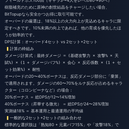
フィールドボス100回（キャラ3〜4人をレベル80→90へ）
樹脂補充のために
原神の創世結晶をチャージ
したい場合、
BitTopupなら安全かつお得に取引可能です。
オーバードの厳選は、18%以上の火力向上が見込めるキャラに限
定すべきです。10%未満の向上であれば、他の育成を優先したほ
うが効率的です。
DPS計算：オーバード4セット vs 2セット+2セット
計算の枠組み
ダメージ計算式：
最終ダメージ = (基礎攻撃力 × 攻撃% × 天
賦%) × (1 + ダメージバフ%) × 会心 × 反応係数 × (1 + セ
ット効果%) × 耐性
オーバードの20〜40%ボーナスは、反応ダメージ部分に「乗算」
で適用されます。ダメージの60〜70%をルナ反応が占めるキャラ
クター（コロンビーナなど）の場合：
20%ボーナス ＝ 総DPSが12〜14%増加
40%ボーナス（昇華する微光） ＝ 総DPSが24〜28%増加
実測値18% ＝ 基本運用と最適運用の平均値
一般的な2セット+2セットの組み合わせ
標準的な選択肢は「熟知80 + 元素バフ15%」や「攻撃18%」で