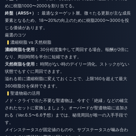
めに樹脂1000〜2000を割り当てる。
終盤（AR55+）：
最適なターゲット層。微々たる更新が主な成長
要素となるため、18〜20%の向上のために樹脂2000〜3000を投
じる価値があります。
厳選のコツ
濃縮樹脂 vs 天然樹脂
濃縮樹脂を使用：
30分程度集中して周回する場合。報酬が2倍に
なり、周回時間を半分に短縮できます。
天然樹脂を使用：
時間がない時のデイリー消化。ストックがない
状態でもすぐに周回できます。
溢れる前に濃縮樹脂に変えておくことで、上限160を超えて最大
360樹脂分を保持できます。
聖遺物箱の活用
ノド・クライで出た不要な聖遺物は、今すぐ「絶縁」などの確立
されたセットに変換しましょう。オーバードが聖遺物箱に追加さ
れる（Ver.6.5〜6.6予想）までは、秘境周回が唯一の入手手段で
す。
メインステータスが固定値のものや、サブステータスが噛み合わ