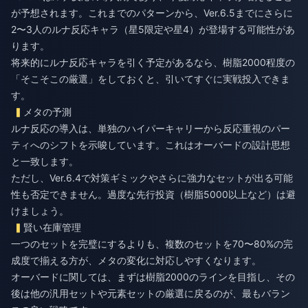
が予想されます。これまでのパターンから、Ver.6.5までにさらに
2〜3人のルナ反応キャラ（星5限定や星4）が登場する可能性があ
ります。
将来的にルナ反応キャラを引く予定があるなら、樹脂2000程度の
「そこそこの厳選」をしておくと、引いてすぐに実戦投入できま
す。
メタの予測
ルナ反応の導入は、単独のハイパーキャリーから反応重視のパー
ティへのシフトを示唆しています。これはオーバードの設計思想
と一致します。
ただし、Ver.6.4で対策ギミックやさらに強力なセットが出る可能
性も否定できません。過度な先行投資（樹脂5000以上など）は避
けましょう。
賢い在庫管理
一つのセットを完璧にするよりも、複数のセットを70〜80%の完
成度で揃える方が、メタの変化に対応しやすくなります。
オーバードに関しては、まずは樹脂2000のラインを目指し、その
後は他の汎用セットや元素セットの厳選に戻るのが、最もバラン