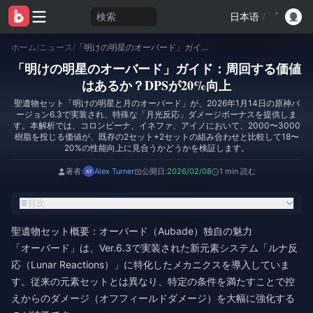
検索
日本语
/
ホーム
/
ニュース
/
「明けの明星のオーバード」ガイド：周回する価値はあるか？DPSが20%向上
「明けの明星のオーバード」ガイド：周回する価値
はあるか？DPSが20%向上
聖遺物セット「明けの明星と月のオーバード」が、2026年1月14日の原神バ
ージョン6.3で実装され、特殊な「月光反応」ダメージボーナスを提供しま
す。本解析では、コロンビーナ、イネファ、アイノにおいて、2000〜3000
樹脂を投じる価値が、既存の2セット+2セットの組み合わせと比較して18〜
20%の性能向上に見合うかどうかを検証します。
著者:
Alex Turner
公開日:
2026/02/08
1 min 読む
目次
聖遺物セット概要：オーバード（Aubade）独自の魅力
「オーバード」は、Ver.6.3で実装された新元素システム「ルナ反
応（Lunar Reactions）」に特化したメカニクスを導入していま
す。従来の元素セットとは異なり、特定の条件を満たすことで控
えからのダメージ（オフフィールドダメージ）を大幅に強化する