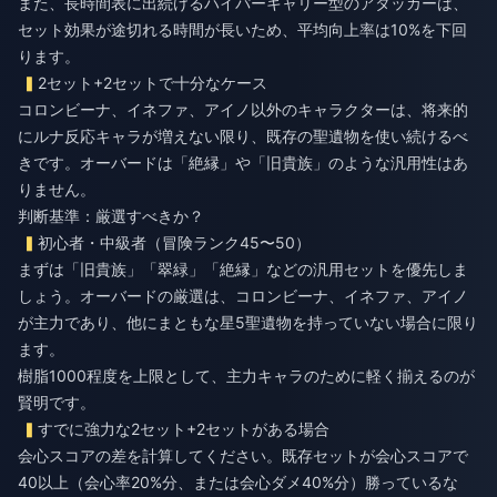
また、長時間表に出続けるハイパーキャリー型のアタッカーは、
セット効果が途切れる時間が長いため、平均向上率は10%を下回
ります。
2セット+2セットで十分なケース
コロンビーナ、イネファ、アイノ以外のキャラクターは、将来的
にルナ反応キャラが増えない限り、既存の聖遺物を使い続けるべ
きです。オーバードは「絶縁」や「旧貴族」のような汎用性はあ
りません。
判断基準：厳選すべきか？
初心者・中級者（冒険ランク45〜50）
まずは「旧貴族」「翠緑」「絶縁」などの汎用セットを優先しま
しょう。オーバードの厳選は、コロンビーナ、イネファ、アイノ
が主力であり、他にまともな星5聖遺物を持っていない場合に限り
ます。
樹脂1000程度を上限として、主力キャラのために軽く揃えるのが
賢明です。
すでに強力な2セット+2セットがある場合
会心スコアの差を計算してください。既存セットが会心スコアで
40以上（会心率20%分、または会心ダメ40%分）勝っているな