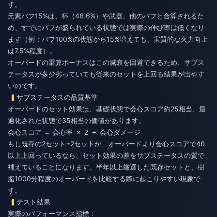
す。
元素バフ15%は、杯（46.6%）や武器、他のバフと合算されるた
め、すでにバフが盛られている状態では実際の伸び率は低くなり
ます（例：バフ100%の状態から15%増えても、実質的な火力向上
は7.5%程度）。
オーバードの乗算ボーナスはこの減衰を回避できるため、サブス
テータスが多少劣っていても従来のセットを上回る結果が出やす
いのです。
サブステータスの品質基準
オーバードのセット効果は、基礎状態で会心スコア約25相当、最
適化された状態で35相当の価値があります。
会心スコア ＝
会心率 × 2 + 会心ダメージ
もし既存の2セット+2セットが、オーバードより会心スコアで40
以上上回っているなら、セット効果の差をサブステータスの質で
補えていることになります。半年以上厳選した既存セットと、樹
脂1000分程度のオーバードを比較する際に起こりやすい現象で
す。
テスト結果
実際のパフォーマンス指標：