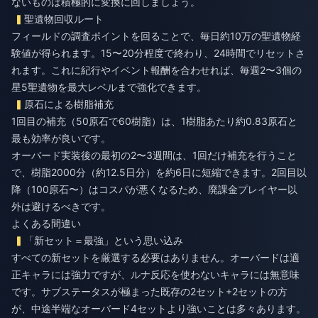
ないものは積極的に変換に回しましょう。
聖遺物回収ルート
フィールドの調査ポイントを回ることで、毎日約10万の聖遺物経
験値が得られます。15〜20分程度で終わり、24時間でリセットさ
れます。これに紀行やイベント報酬を合わせれば、毎週2〜3個の
星5聖遺物を最大レベルまで強化できます。
原石による樹脂補充
1回目の補充（50原石で60樹脂）は、1樹脂あたり約0.83原石と
最も効率が良いです。
オーバード実装後の最初の2〜3週間は、1回だけ補充を行うこと
で、樹脂2000分（約12.5日分）を約6日に短縮できます。2回目以
降（100原石〜）はコスパが悪くなるため、廃課金プレイヤー以
外は避けるべきです。
よくある間違い
「新セット＝最強」という思い込み
すべての新セットを厳選する必要はありません。オーバードは適
正キャラには強力ですが、ルナ反応を使わないキャラには無意味
です。サブステータスが極まった既存の2セット+2セットの方
が、中途半端なオーバード4セットより強いことは多々あります。