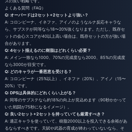
スの良い戦略です。
よくある質問（FAQ）
Q: オーバードは2セット+2セットより強い？
A: コロンビーナ、イネファ、アイノのようなルナ反応キャラな
ら、サブステが同等なら18〜20%強くなります。ただし、既存セ
ットの会心スコアが40以上高い場合は、既存セットの方が強い場
合があります。
Q: 4セット揃えるのに樹脂はどれくらい必要？
A: メイン一致なら1000、70%の完成度なら2000、85%の完成度
なら3000が目安です。
Q: どのキャラが一番恩恵を受ける？
A: コロンビーナ（25%以上）、イネファ（20%）、アイノ（15〜
20%）です。
Q: DPSは具体的にどれくらい上がる？
A: 同等のサブステなら約18%の向上が見込めます（90秒かかって
いた戦闘が75秒になるイメージ）。
Q: 良い2セット+2セットを持っていても厳選すべき？
A: 適正キャラを使っていて、樹脂2000以上を投入できる余裕があ
るならすべきです。天賦や武器の育成が終わっていないなら、そ