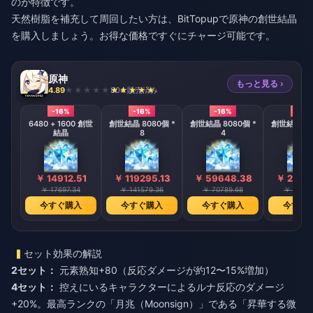
のが特徴です。
天然樹脂を補充して周回したい方は、BitTopupで
原神の創世結晶
を購入
しましょう。お得な価格ですぐにチャージ可能です。
原神
もっと見る ›
4.89
804 販売済み
-16%
-16%
-16%
-16%
6480 + 1600 創世
創世結晶 8080個 *
創世結晶 8080個 *
創世結晶 80
結晶
8
4
2
￥ 14912.51
￥ 119295.13
￥ 59648.38
￥ 2982
￥ 17697.34
￥ 141579.36
￥ 70789.68
￥ 35394
今すぐ購入
今すぐ購入
今すぐ購入
今すぐ
セット効果の解説
2セット：
元素熟知+80（反応ダメージが約12〜15%増加）
4セット：
控えにいるキャラクターによるルナ反応のダメージ
+20%。最高ランクの「月兆（Moonsign）」である「昇華する微