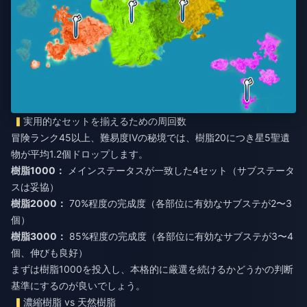
実用的なセットを揃えるための周回数
冒険ランク45以上、難易度IVの秘境では、樹脂20につき星5聖遺
物が平均1.2個ドロップします。
樹脂1000：
メインステータスが一致した4セット（サブステータ
スは妥協）
樹脂2000：
70%程度の完成度（各部位に有効なサブステが2〜3
個）
樹脂3000：
85%程度の完成度（各部位に有効なサブステが3〜4
個、伸びも良好）
まずは樹脂1000を投入し、本格的に厳選を続けるかどうかの判断
基準にするのが良いでしょう。
濃縮樹脂 vs 天然樹脂