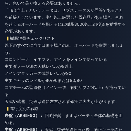
ら、急いで乗り換える必要はありません。
「18%向上」というデータは、サブステータスが同等であること
を前提としています。半年以上厳選した既存品がある場合、それ
を超えるオーバードを揃えるには樹脂3000以上の投資を覚悟する
必要があります。
樹脂消費チェックリスト
以下の
すべて
に当てはまる場合のみ、オーバードを厳選しましょ
う。
コロンビーナ、イネファ、アイノをメインで使っている
主要ダメージ源の天賦レベルが8以上
メインアタッカーの武器レベルが90
主要キャラのレベルが80/90または90/90
コアチームの聖遺物（メイン一致、有効サブ2つ以上）が揃ってい
る
天賦や武器、突破は運に左右されず確実に火力が上がります。
進行度別の戦略
序盤（AR45-50）：
回避推奨。まずはパーティ全体の基礎を固
める。
中盤（AR50-55）：
天賦・突破が終わった後、適正キャラのた