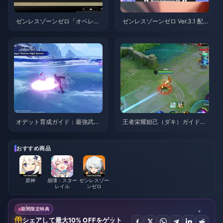
ゼンレスゾーンゼロ「オペレー
ゼンレスゾーンゼロ Ver.3.1 配布
ション・ベーグル」攻略ガイド
S級エージェント選択ガイド | 2
| 2026年8月
026年8月
オデット育成ガイド：最強武
王者栄耀妲己（ダキ）ガイド：
器、聖遺物、パーティ編成 | 20
知っておくべき10のテクニック
26年8月
| 2026年8月
おすすめ商品
原神
崩壊：スター
ゼンレスゾー
レイル
ンゼロ
期間限定特典
シェアして最大10% OFFをゲット