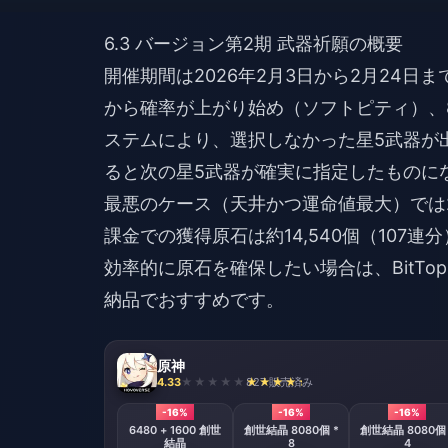
6.3 バージョン第2期 武器祈願の概要
開催期間は2026年2月3日から2月24日ま
から確率が上がり始め（ソフトピティ）、
ステムにより、選択しなかった星5武器が
ると次の星5武器が確実に指定したものに
最悪のケース（天井かつ運命値最大）では24
課金での獲得原石は約14,540個（10
効率的に原石を確保したい場合は、BitTop
納品でおすすめです。
原神
4.33
827 販売済み
-16%
-16%
-16%
6480 + 1600 創世
創世結晶 8080個 *
創世結晶 8080個 
結晶
8
4