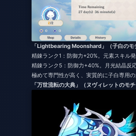
「Lightbearing Moonshard」（子
精錬ランク1：防御力+20%。元素スキル
精錬ランク5：防御力+40%。月光結晶反応
極めて専門性が高く、実質的に子白専用の
「万世流転の大典」（ヌヴィレットのモチ