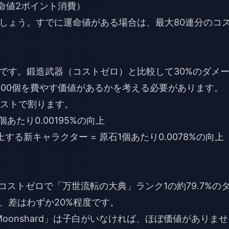
（運命値2ポイント消費）
しょう。すでに運命値がある場合は、最大80連分のコ
です。鍛造武器（コストゼロ）と比較して30%のダメ
400個を費やす価値があるかを考える必要があります。
ストで割ります。
個あたり0.00195%の向上
上する新キャラクター = 原石1個あたり0.0078%の向上
ストゼロで「万世流転の大典」ランク1の約79.7%の
、差はわずか20%程度です。
ing Moonshard」は子白がいなければ、ほぼ価値がありませ