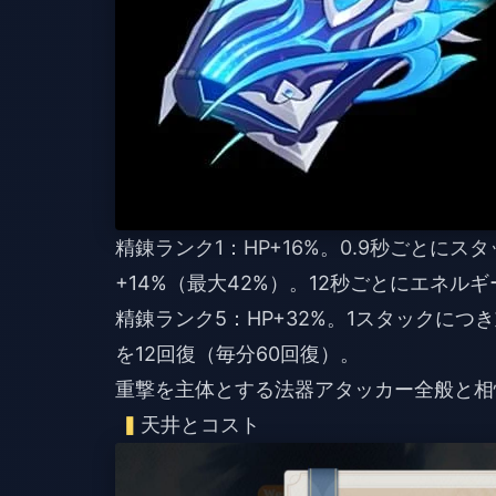
精錬ランク1：HP+16%。0.9秒ごとに
+14%（最大42%）。12秒ごとにエネル
精錬ランク5：HP+32%。1スタックにつ
を12回復（毎分60回復）。
重撃を主体とする法器アタッカー全般と相
天井とコスト