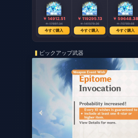
￥ 14912.51
￥ 119295.13
￥ 59648.3
￥ 17697.34
￥ 141579.36
￥ 70789.68
今すぐ購入
今すぐ購入
今すぐ購入
ピックアップ武器