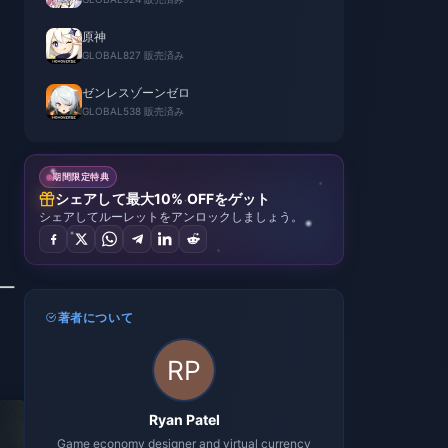
原神
GLOBAL
827 販売済み
ゼンレスゾーンゼロ
GLOBAL
538 販売済み
期間限定特典
シェアして最大10% OFFをゲット
シェアしてルーレットをアンロックしましょう。
ギー
著者について
Ryan Patel
Game economy designer and virtual currency