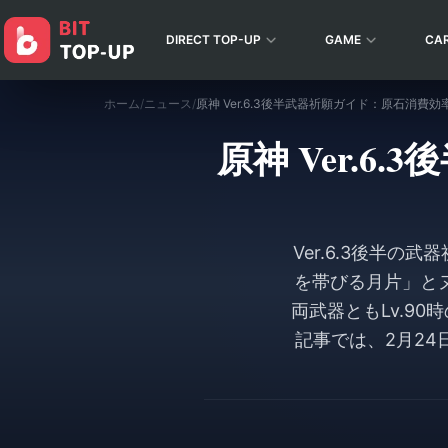
DIRECT TOP-UP
GAME
CA
ホーム
/
ニュース
/
原神 Ver.6.3後半武器祈願ガイド：原石消費
原神 Ver.
Ver.6.3後半の
を帯びる月片」と
両武器ともLv.9
記事では、2月2