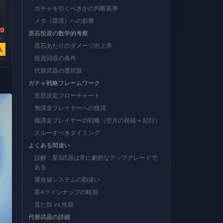
ガチャを引くべきかの判断基準
メタ（環境）への影響
19
￥ 756.48
￥ 151.30
￥ 756.48
原石投資の数学的考察
2
￥ 887.71
￥ 176.13
￥ 933.43
原石あたりのダメージ向上率
入
今すぐ購入
今すぐ購入
今すぐ購入
投資回収の条件
代替武器の選択肢
ガチャ戦略フレームワーク
意思決定フローチャート
無課金プレイヤーへの推奨
微課金プレイヤーの戦略（空月の祝福 + 紀行）
スルーすべきタイミング
よくある間違い
誤解：星5武器は常に劇的なアップグレードで
ある
運命値システムの勘違い
星4ラインナップの軽視
見た目 vs 性能
代替武器の詳細