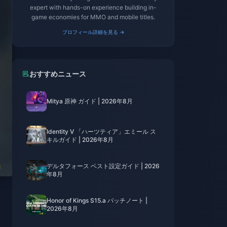
expert with hands-on experience building in-
game economies for MMO and mobile titles.
プロフィール詳細を見る →
おすすめニュース
Mitya 原神 ガイド | 2026年8月
Identity V 「ハーツティア」エミール ス
キルガイド | 2026年8月
デルタフォース ベスト設定ガイド | 2026
年8月
Honor of Kings S15.a パッチノート |
2026年8月