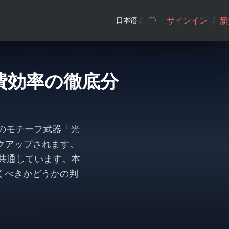
サインイン
/
新
日本语
/
消費効率の徹底分
子白のモチーフ武器「光
クアップされます。
と共通しています。本
くべきかどうかの判