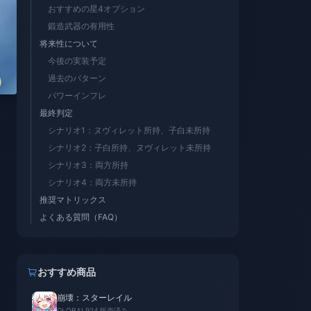
おすすめの星4オプション
鍛造武器の有用性
将来性について
今後の実装予定
過去のパターン
パワーインフレ
最終判定
シナリオ1：ヌヴィレット所持、子白未所持
シナリオ2：子白所持、ヌヴィレット未所持
シナリオ3：両方所持
シナリオ4：両方未所持
推奨マトリックス
よくある質問（FAQ）
おすすめ商品
崩壊：スターレイル
GLOBAL
924 販売済み