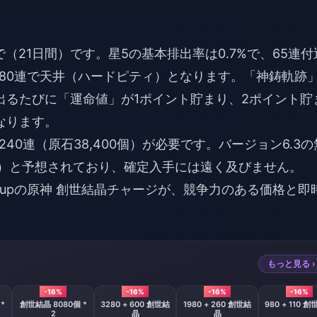
で（21日間）です。星5の基本排出率は0.7%で、65連付
80連で天井（ハードピティ）となります。「神鋳軌跡
出るたびに「運命値」が1ポイント貯まり、2ポイント貯
なります。
0連（原石38,400個）が必要です。バージョン6.3の
7連分）と予想されており、確定入手には遠く及びません。
upの
原神 創世結晶チャージ
が、競争力のある価格と即
もっと見る ›
-16%
-16%
-16%
-16%
*
創世結晶 8080個 *
3280 + 600 創世結
1980 + 260 創世結
980 + 110 
2
晶
晶