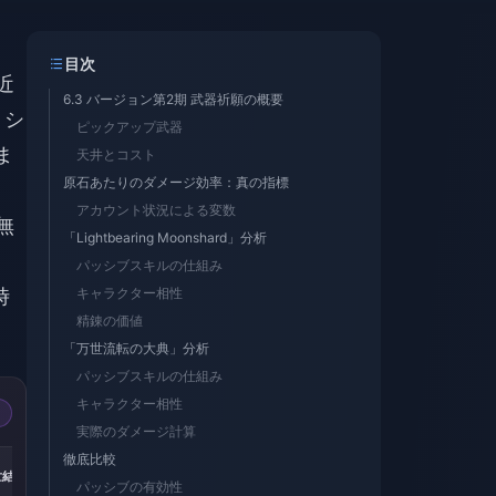
目次
近
6.3 バージョン第2期 武器祈願の概要
」シ
ピックアップ武器
ま
天井とコスト
原石あたりのダメージ効率：真の指標
アカウント状況による変数
無
「Lightbearing Moonshard」分析
パッシブスキルの仕組み
時
キャラクター相性
精錬の価値
「万世流転の大典」分析
パッシブスキルの仕組み
キャラクター相性
実際のダメージ計算
-15%
-14%
-19%
徹底比較
創世結晶
300 + 30 創世結晶
60 創世結晶
空月の祝福
パッシブの有効性