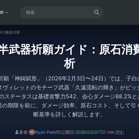
RD
効率の徹底分析
6.3後半武器祈願ガイド：原石
析
武器祈願「神鋳賦形」（2026年2月3日〜24日）では、
ヌヴィレットのモチーフ武器「久遠流転の輝き」がピッ
0時のステータスは基礎攻撃力542、会心ダメージ88.2%
4日の期限を前に、ダメージ効率、原石コスト、そして引
断基準を詳しく解説します。
著者:
Ryan Patel
公開日:
2026/02/07
1 min 読む