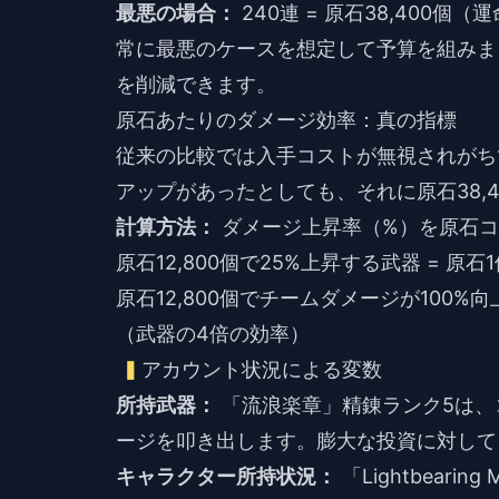
最悪の場合：
240連 = 原石38,400個
常に最悪のケースを想定して予算を組みま
を削減できます。
原石あたりのダメージ効率：真の指標
従来の比較では入手コストが無視されがち
アップがあったとしても、それに原石38,
計算方法：
ダメージ上昇率（%）を原石コ
原石12,800個で25%上昇する武器 = 原石1
原石12,800個でチームダメージが100%向
（武器の4倍の効率）
アカウント状況による変数
所持武器：
「流浪楽章」精錬ランク5は、コ
ージを叩き出します。膨大な投資に対して
キャラクター所持状況：
「Lightbear