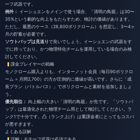
ーフ武器です。
例外：
イーシュエンをメインで使う場合、「清明の鳥籠」は30〜
35%という劇的な向上をもたらすため、検討の価値があります。
ただし、最悪のケース（28,800ポリクローム）を想定し、3〜4ヶ
月の貯蓄が必要です。
ソウトバップは見送り
で良いでしょう。イーシュエンの武器をす
でに持っており、かつ物理特化チームを運用している場合のみ検
討してください。
課金プレイヤーの戦略
モノクローム購入よりも、インターノット会員（毎日90ポリクロ
ーム = 月間2,700）の方が圧倒的に価値が高いです。さらに「成
長プラン（バトルパス）」でポリクロームと素材を追加しましょ
う。
優先順位：
向上幅の大きい「清明の鳥籠」が先です。「ソウトバ
ップ」は最適化された物理チーム用として検討してください。ラ
ンク1で十分です。凸（ランク上げ）は重課金者にとってもコスパ
が悪すぎます。
よくある誤解
誤解：モチーフ武器は必須である