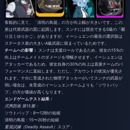
客観的に見て、「清明の鳥籠」の方が向上幅が大きいです。この
差は代替武器の質に起因します。スンナには競合できるS級の「啜
り泣くゆりかご」がありますが、イーシュエンの最良の選択肢は
ステータス差の大きいA級武器に留まっているためです。
チームへの影響：
スンナは支援ロールであるため、彼女の15%の
向上はチームメイトのダメージを増幅させます。イーシュエンは
アタッカーであるため、彼女自身の30%の向上は直接チームのパ
フォーマンスに直結します。ただし、アカウントの状況が優先さ
れます。十分に育成された物理アタッカーがいてスンナの武器が
弱い場合は、未育成のイーシュエンチームよりも「ソウトバッ
プ」の方が価値が高くなります。
エンドゲームテスト結果：
式輿防衛 第15層：
ソウトバップ：8〜12秒の短縮
清明の鳥籠：15〜20秒の短縮
要員試練（Deadly Assault）スコア：