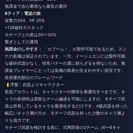
無課金で会心重視なら最良の選択
Bティア：電波の旅
攻撃力594、HP 25%
+128破砕力スタック
モチーフとの差は30〜35%
繋ぎとしての運用
無課金のしやすさ：
「カブーム！」が製作可能であるため、スン
ナの装備は保証されています。一方、イーシュエンには製作可能
な破砕武器がなく、恒常バナーの運に頼らざるを得ないため、無
課金プレイヤーにとっては装備の格差が生まれやすい状況です。
投資優先順位のフレームワーク
序盤：武器よりキャラクター
新規アカウントは、キャラクターの獲得を最優先すべきです。キ
ャラの多様性は柔軟なチーム編成を可能にしますが、モチーフ武
器は所有しているキャラを最適化するだけです。A級武器を持った
幅広いキャラ層の方が、モチーフ武器を持った少数のキャラ層よ
りも強力です。
モチーフ武器を検討する前に、式輿防衛の2チーム（6〜8キャ