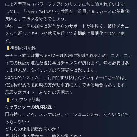
による型落ち（パワーフレア）のリスクに常に晒されています。
しかし、「破砕」特化という性質が、汎用アタッカーとの差別化
要因として彼女を守るでしょう。
現在、エーテル属性は運営からのサポートが手厚く、破砕メカニ
ズムも新しいキャラや武器を通じて定期的に最適化されていま
す。
復刻の可能性
モチーフ武器は通常6〜12ヶ月以内に復刻されるため、コミュニテ
ィでの検証が進んだ後に再度チャンスが訪れます。焦る必要はあ
りませんが、タイミングの不確実性は残ります。
50/50のシステム上、初回ですり抜けたプレイヤーにとっては、
確定枠がある復刻時の方が効率的に入手できる場合もあります。
意思決定ガイド：あなたの選択は？
アカウント診断
キャラクターの所持状況：
両方持っている、スンナのみ、イーシュエンのみ、あるいはどち
らもいない？
どちらの使用頻度が高いか？
長期的に使う予定か、一時的な繋ぎか？