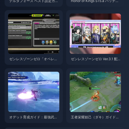
デルタフォース ベスト設定ガイ
Honor of Kings S15.a パッチノ
ド | 2026年8月
ート | 2026年8月
ゼンレスゾーンゼロ「オペレー
ゼンレスゾーンゼロ Ver.3.1 配布
ション・ベーグル」攻略ガイド
S級エージェント選択ガイド | 2
| 2026年8月
026年8月
オデット育成ガイド：最強武
王者栄耀妲己（ダキ）ガイド：
器、聖遺物、パーティ編成 | 20
知っておくべき10のテクニック
26年8月
| 2026年8月