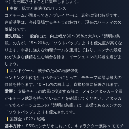
ラ）を完成させることに集中しましょう。
中盤：拡大と最適化のバランス
コアチームが固まってきたプレイヤーは、真剣に悩む時期です。
判断基準は、今後登場するキャラの魅力と、現在のパーティの欠
落部分です。
優先順位：
一般的には、向上幅が30〜35%と大きい「清明の鳥
籠」の方が、15〜20%の「ソウトバップ」よりも優先度が高くな
ります。非常に強力な物理チームを運用しており、スンナの最適
化が大きな価値を生む場合を除き、イーシュエンの武器を選びま
しょう。
エンドゲーム：競争のための極限強化
ランキング上位を狙うベテランにとって、モチーフ武器は最大の
価値を持ちます。10〜15%の向上は、直接順位に反映されます。
階層：
支援キャラの武器に投資する前に、メインアタッカー全員
がモチーフ武器を持っていることを確認してください。アタッカ
ーであるイーシュエンの「清明の鳥籠」は、支援であるスンナの
「ソウトバップ」よりも優先されます。
無課金（F2P）戦略
基本方針：
95%のシナリオにおいて、キャラクター獲得 > モモチ