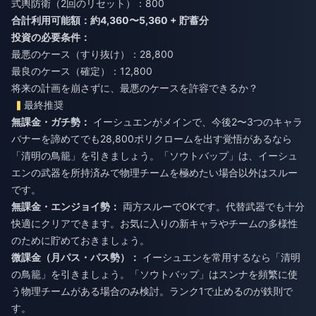
式輿防衛（2回のリセット）：800
合計利用可能額：約4,360〜5,360 + 貯蓄分
投資の必要条件：
最悪のケース（すり抜け）：28,800
最良のケース（確定）：12,800
将来の計画を崩さずに、最悪のケースを許容できるか？
最終推奨
無課金・ガチ勢：
イーシュエンがメインで、今後2〜3つのキャラ
バナーを諦めてでも28,800ポリクロームを出す覚悟があるなら
「清明の鳥籠」を引きましょう。「ソウトバップ」は、イーシュ
エンの武器を所持済みで物理チームを極めたい場合以外はスルー
です。
無課金・エンジョイ勢：
両方スルーでOKです。代替武器でも十分
快適にクリアできます。お気に入りの新キャラやチームの多様性
のために貯めておきましょう。
微課金（月パス・パス勢）：
イーシュエンを常用するなら「清明
の鳥籠」を引きましょう。「ソウトバップ」はスンナを頻繁に使
う物理チームがある場合のみ検討。ランク1で止めるのが鉄則で
す。