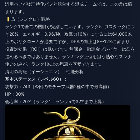
汎用バフが物理特化バフと競合する混成チームでは、この差は縮
まります。
凸（シンクロ）戦略
ランク1で全ての機能が完結しています。ランク5（1スタックにつ
き20%、エネルギー0.96/秒、攻撃力16%）にするには64,000以
上のポリクロームが必要ですが、DPSの向上は8〜12%に留まり、
投資対効果（ROI）は低いです。無課金・微課金プレイヤーは凸を
進めるべきではありません。ランキング上位を狙う熱心なスンナ
使いのみが、ランク1以上の恩恵を享受できます。
清明の鳥籠（イーシュエン）：性能分析
基本ステータス（レベル60）：
攻撃力：743（今回のモチーフ武器2種の中で最高値）
HP：30%
会心率：20%（ランク1、ランク5で32%まで上昇）