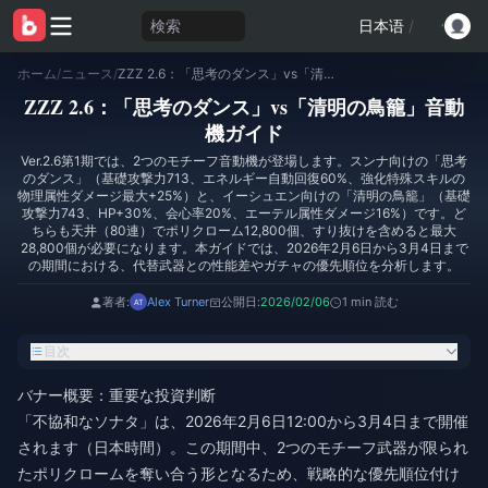
検索
日本语
/
ホーム
/
ニュース
/
ZZZ 2.6：「思考のダンス」vs「清明の鳥籠」音動機ガイド
ZZZ 2.6：「思考のダンス」vs「清明の鳥籠」音動
機ガイド
Ver.2.6第1期では、2つのモチーフ音動機が登場します。スンナ向けの「思考
のダンス」（基礎攻撃力713、エネルギー自動回復60%、強化特殊スキルの
物理属性ダメージ最大+25%）と、イーシュエン向けの「清明の鳥籠」（基礎
攻撃力743、HP+30%、会心率20%、エーテル属性ダメージ16%）です。ど
ちらも天井（80連）でポリクローム12,800個、すり抜けを含めると最大
28,800個が必要になります。本ガイドでは、2026年2月6日から3月4日まで
の期間における、代替武器との性能差やガチャの優先順位を分析します。
著者:
Alex Turner
公開日:
2026/02/06
1 min 読む
目次
バナー概要：重要な投資判断
「不協和なソナタ」は、2026年2月6日12:00から3月4日まで開催
されます（日本時間）。この期間中、2つのモチーフ武器が限られ
たポリクロームを奪い合う形となるため、戦略的な優先順位付け