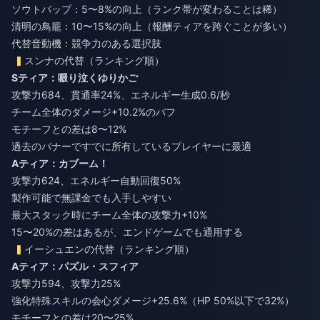
ソウトバップ：5〜8%の向上（ランク帯が変わることは稀）
清明の鳥籠：10〜15%の向上（報酬ティアを跨ぐことが多い）
代替音動機：競争力のある選択肢
スンナの代替（ランキング順）
Sティア：啜り泣くゆりかご
攻撃力684、貫通率24%、エネルギー生成0.6/秒
チーム全体のダメージ+10.2%のバフ
モチーフとの差は8〜12%
過去のバナーですでに所有しているプレイヤーに最適
Aティア：カブーム！
攻撃力624、エネルギー自動回復50%
製作可能で無課金でも入手しやすい
最大スタック時にチーム全体の攻撃力+10%
15〜20%の差はあるが、エンドゲームでも通用する
イーシュエンの代替（ランキング順）
Aティア：パズル・スフィア
攻撃力594、攻撃力25%
強化特殊スキルの会心ダメージ+25.6%（HP 50%以下で32%）
モチーフとの差は20〜25%