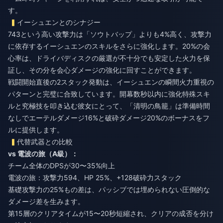
す。
イーシュエンとのシナジー
743という高い攻撃力は「ソウトバップ」よりも4%高く、攻撃力
に依存するイーシュエンのスキルをさらに強化します。20%の会
心率は、ドライバディスクの厳選が不十分でも安定した火力を保
証し、その分を会心ダメージの強化に回すことができます。
戦闘開始直後の2スタック発動は、イーシュエンの瞬間火力重視の
パターンと完璧に合致しています。開幕数秒以内に強化特殊スキ
ルと究極技を叩き込む彼女にとって、「清明の鳥籠」は準備時間
なしでエーテルダメージ16%と破砕ダメージ20%のボーナスをフ
ルに提供します。
代替武器との比較
vs 電波の旅（A級）：
チーム全体のDPSが30〜35%向上
電波の旅：攻撃力594、HP 25%、+128破砕力スタック
基礎攻撃力の25%もの差は、パッシブでは埋められない圧倒的な
ダメージ差を生みます。
第15層のクリアタイムが15〜20秒短縮され、クリアの成否を分け