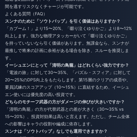
間を逃すリスクなくチャージが可能です。
よくある質問（FAQ）
スンナのために「ソウトバップ」を引く価値はありますか？
「カブーム！」より15〜20%、「啜り泣くゆりかご」より8〜12%
向上します。強力な物理アタッカーがいて「啜り泣くゆりかご」
を持っていないなら引く価値があります。無課金なら、スンナが
最推しで将来の計画に余裕がある場合を除き、スルーを推奨しま
す。
イーシュエンにとって「清明の鳥籠」はどれくらい強力ですか？
「電波の旅」に対して30〜35%、「パズル・スフィア」に対して
20〜25%のDPS向上をもたらします。第15層のクリアの成否や、
要員試練のスコアアップ（10〜15%）に直結するため、イーシュ
エン使いには優先度の高い投資です。
どちらのモチーフ武器の方がダメージの伸びが大きいですか？
「清明の鳥籠」の方が代替武器との差が大きく（30〜35% vs
15〜20%）、投資対効果は高いと言えます。ただし、チーム全体
への影響はキャラの役割や編成に依存します。
スンナは「ソウトバップ」なしでも運用できますか？