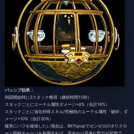
パッシブ効果：
戦闘開始時に2スタック獲得（継続時間15秒）
スタックごとにエーテル属性ダメージ+8%（合計16%）
スタックごとに強化特殊スキル/究極技のエーテル属性「破砕」ダ
メージ+10%（合計20%）
確実にバフを確保したい場合は、BitTopupで
ゼンゼロのポリクロ
ーム即時チャージ
を利用すれば、安全かつ迅速な取引が可能で