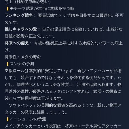
向上（極めて効率が悪い）
モチーフ武器が本当に意味を持つ時
ランキング競争：
要員試練でトップ1%を目指すには最適化が不可
欠です。
推しキャラへの愛：
自分の優先順位に合致していれば、主観的な
価値が投資を正当化します。
将来への備え：
今後の難易度上昇に対する永続的なパワーの底上
げ。
将来性：メタの寿命
スンナの予測
支援ロールは本質的に安定しています。新しいアタッカーが登場
しても、競合するのではなくそれらを強化する側だからです。た
だし、物理特化というニッチな性質上、汎用性は限られます。物
理以外の属性が優遇されるメタにシフトすれば、武器への投資に
関わらず使用頻度は下がります。
「ソウトバップ」の長期的な価値を高めるような、新しい物理ア
タッカーの発表に注目しましょう。
イーシュエンの予測
メインアタッカーという役割は、将来のエーテル属性アタッカー