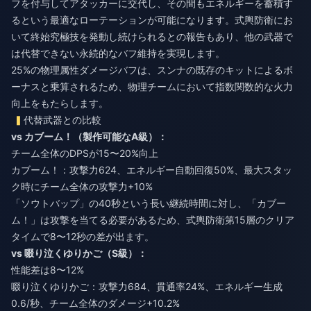
フを付与してアタッカーに交代し、その間もエネルギーを蓄積す
るという最適なローテーションが可能になります。式輿防衛にお
いて終始究極技を発動し続けられるとの報告もあり、他の武器で
は代替できない永続的なバフ維持を実現します。
25%の物理属性ダメージバフは、スンナの既存のキットによるボ
ーナスと乗算されるため、物理チームにおいて指数関数的な火力
向上をもたらします。
代替武器との比較
vs カブーム！（製作可能なA級）：
チーム全体のDPSが15〜20%向上
カブーム！：攻撃力624、エネルギー自動回復50%、最大スタッ
ク時にチーム全体の攻撃力+10%
「ソウトバップ」の40秒という長い継続時間に対し、「カブー
ム！」は攻撃を当てる必要があるため、式輿防衛第15層のクリア
タイムで8〜12秒の差が出ます。
vs 啜り泣くゆりかご（S級）：
性能差は8〜12%
啜り泣くゆりかご：攻撃力684、貫通率24%、エネルギー生成
0.6/秒、チーム全体のダメージ+10.2%