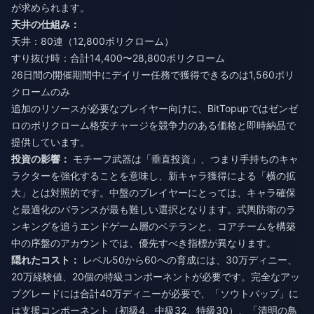
が求められます。
天井の仕組み：
天井：80連（12,800ポリクローム）
すり抜け時：合計14,400〜28,800ポリクローム
26日間の開催期間中にデイリー任務で獲得できるのは1,560ポリ
クロームのみ
追加のリソースが必要なプレイヤー向けに、BitTopupでは
ゼンゼ
ロのポリクローム格安チャージ
を競争力のある価格と即時納品で
提供しています。
投資の影響：
モチーフ武器は「垂直投資」、つまり手持ちのキャ
ラクターを強化することを意味し、新キャラ獲得による「横の拡
大」とは対照的です。中盤のプレイヤーにとっては、キャラ確保
と最適化のバランスが最も難しい選択となります。式輿防衛のラ
ンキングを追うエンドゲーム層のベテランと、コアチームを構築
中の序盤のアカウントでは、優先すべき指標が異なります。
隠れたコスト：
レベル50から60への育成には、30万ディニー、
20万経験値、20個の特級コンポーネントが必要です。完全なアッ
プグレードには合計40万ディニーが必要で、「ソウトバップ」に
は支援コンポーネント（初級4、中級32、特級30）、「清明の鳥