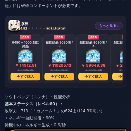
籠」には破砕コンポーネントが必要です。
原神
もっと見る ›
4.82
868 販売済み
-16%
-16%
-16%
-16%
6480 + 1600 創世
創世結晶 8080個 *
創世結晶 8080個 *
創世結晶 80
結晶
8
4
2
￥ 14912.51
￥ 119295.13
￥ 59648.38
￥ 2982
￥ 17697.34
￥ 141579.36
￥ 70789.68
￥ 35394
今すぐ購入
今すぐ購入
今すぐ購入
今すぐ
ソウトバップ（スンナ）：性能分析
基本ステータス（レベル60）：
攻撃力：713（「カブーム！」の624より14.3%高い）
エネルギー自動回復：60%
待機中のエネルギー生成：0.6/秒