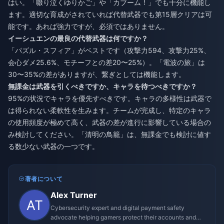
はい。「啜り泣くゆりかご」や「カブーム！」でも十分に機能し
ます。適切な育成がされていれば代替武器でも第15層クリアは可
能です。あれば強力ですが、必須ではありません。
イーシュエンの最良の代替武器は何ですか？
「パズル・スフィア」がベストです（攻撃力594、攻撃力25%、
会心ダメ25.6%、モチーフとの差20〜25%）。「電波の旅」は
30〜35%の差がありますが、繋ぎとしては機能します。
無課金は武器を引くべきですか、キャラを待つべきですか？
95%の状況でキャラを優先すべきです。キャラの多様性は武器で
は得られない柔軟性を生みます。チームが完成し、特定のキャラ
の使用頻度が極めて高く、武器の差が進行に影響している場合の
み検討してください。「清明の鳥籠」は、無課金でも検討に値す
る数少ない武器の一つです。
著者について
Alex Turner
Cybersecurity expert and digital payment safety
advocate helping gamers protect their accounts and