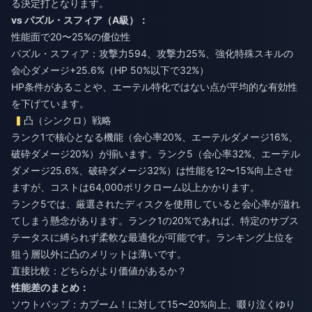
る決定打となります。
vs パズル・スフィア（A級）：
性能面で20〜25%の優位性
パズル・スフィア：攻撃力594、攻撃力25%、強化特殊スキルの
会心ダメージ+25.6%（HP 50%以下で32%）
HP条件があることや、エーテル特化ではない点が平均的な有効性
を下げています。
凸（シンクロ）戦略
ランク1で核心となる機能（会心率20%、エーテルダメージ16%、
破砕ダメージ20%）が揃います。ランク5（会心率32%、エーテル
ダメージ25.6%、破砕ダメージ32%）は性能を12〜15%向上させ
ますが、コストは64,000ポリクローム以上かかります。
ランク5では、厳選されたディスクを使用していると会心率が溢れ
てしまう懸念があります。ランク1の20%であれば、特定のサブス
テータスに縛られず柔軟な最適化が可能です。ランキング上位を
狙う層以外に凸のメリットは薄いです。
直接比較：どちらがより価値があるか？
性能差のまとめ：
ソウトバップ：カブーム！に対して15〜20%向上、啜り泣くゆり