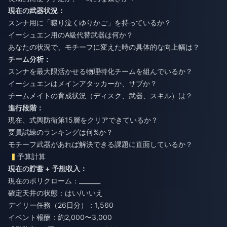
現在の武器状況：
スンナ用に「啜り泣くゆりかご」を持っているか？
イーシュエン用のA級代替武器は何か？
あなたの状況で、モチーフに変えた時の具体的な向上幅は？
チーム分析：
スンナを最大限活かせる物理特化チームを組んでいるか？
イーシュエンはメインアタッカーか、サブか？
チームメイトの育成状況（ディスク、武器、スキル）は？
進行段階：
現在、式輿防衛第15層をクリアできているか？
要員試練のランキングは何%か？
モチーフ武器があれば解決できる課題に直面しているか？
予算計算
現在の貯蓄 + 予想収入：
現在のポリクローム：_______
確定天井の状態：はい/いいえ
デイリー任務（26日分）：1,560
イベント報酬：約2,000〜3,000