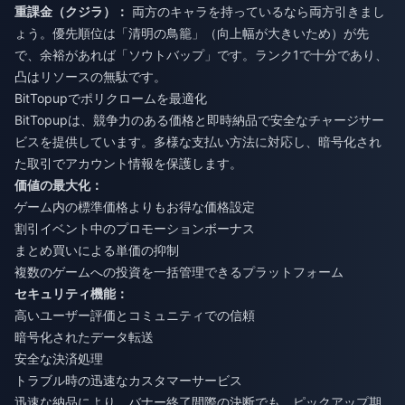
重課金（クジラ）：
両方のキャラを持っているなら両方引きまし
ょう。優先順位は「清明の鳥籠」（向上幅が大きいため）が先
で、余裕があれば「ソウトバップ」です。ランク1で十分であり、
凸はリソースの無駄です。
BitTopupでポリクロームを最適化
BitTopupは、競争力のある価格と即時納品で安全なチャージサー
ビスを提供しています。多様な支払い方法に対応し、暗号化され
た取引でアカウント情報を保護します。
価値の最大化：
ゲーム内の標準価格よりもお得な価格設定
割引イベント中のプロモーションボーナス
まとめ買いによる単価の抑制
複数のゲームへの投資を一括管理できるプラットフォーム
セキュリティ機能：
高いユーザー評価とコミュニティでの信頼
暗号化されたデータ転送
安全な決済処理
トラブル時の迅速なカスタマーサービス
迅速な納品により、バナー終了間際の決断でも、ピックアップ期