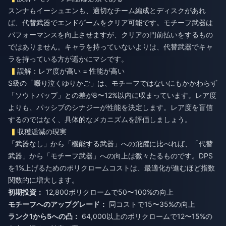
スンナもイーシュエンも、適切なチーム編成とディスクがあれ
ば、代替武器でエンドゲームをクリア可能です。モチーフ武器は
パフォーマンスを向上させますが、クリアの門前払いをするもの
ではありません。キャラを持っていないよりは、代替武器でキャ
ラを持っている方が遥かにマシです。
誤解：レア度が高い = 性能が高い
S級の「啜り泣くゆりかご」は、モチーフではないにもかかわらず
「ソウトバップ」との差が8〜12%以内に収まっています。レア度
よりも、パッシブのシナジーが性能を決定します。レア度を盲信
するのではなく、具体的なメカニズムを評価しましょう。
収穫逓減の現実
「武器なし」から「機能する武器」への飛躍に比べれば、「代替
武器」から「モチーフ武器」への向上は微々たるものです。DPS
を1%上げるためのポリクロームコストは、最適化が進むほど指数
関数的に増大します。
初期投資：
12,800ポリクロームで50〜100%の向上
モチーフへのアップグレード：
同コストで15〜35%の向上
ランク1から5への凸：
64,000以上のポリクロームで12〜15%の