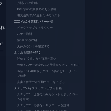
月間パスの効率
ク
BitTopupの競争力のある価格
現実通貨での1連あたりのコスト
ZZZ Ver.2.6 第1期バナー分析
これ
ピックアップキャラクター
バナー期間
第1期 vs 第2期
で
天井カウントを確認する
ロー
よくある誤解を解く
迷信：10連の方が確率が高い
迷信：バナーが変わると天井がリセットされる
迷信：14,400ポリクロームあればピックアッ
プ確定
真実：仮天井が平均コストを下げる
ステップバイステップ・ガチャ計画
ステップ1：現在の天井カウントとポリクロー
ムを確認
ステップ2：必要なポリクロームを計算