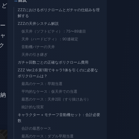
うど
ZZZにおけるポリクロームとガチャの仕組みを理
解する
ZZZの天井システム解説
ー
仮天井（ソフトピティ）：75〜89連目
ャ
天井（ハードピティ）：90連確定
ク
音動機バナーの天井
天井の引き継ぎ
ガチャ回数ごとの正確なポリクローム費用
ZZZ Ver.2.6 第1期でキャラ1体を引くのに必要な
ポリクロームは？
最高のケース：早期当選
平均的なケース：仮天井での当選
な納
最悪のケース：天井2回（すり抜けあり）
統計的な現実
キャラクター + モチーフ音動機セット：合計必要
数
合計の最悪ケース
最高のケース：ダブル早期当選