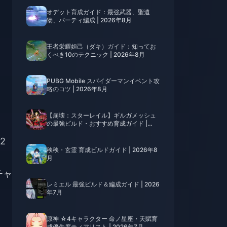
オデット育成ガイド：最強武器、聖遺
物、パーティ編成 | 2026年8月
王者栄耀妲己（ダキ）ガイド：知ってお
くべき10のテクニック | 2026年8月
PUBG Mobile スパイダーマンイベント攻
略のコツ | 2026年8月
【崩壊：スターレイル】ギルガメッシュ
の最強ビルド・おすすめ育成ガイド |
2026年8月
2
秧秧・玄霊 育成ビルドガイド | 2026年8
月
チャ
レミエル 最強ビルド＆編成ガイド | 2026
年7月
原神 ☆4キャラクター 命ノ星座・天賦育
成優先度ティアリスト | 2026年7月