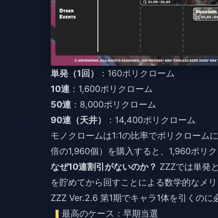
単発（1回）
10連
50連
90連（天井）
：14,400ポリクローム
モノクロームは1:1の比率でポリクローム
倍の1,960個）を購入すると、1,960ポ
なぜ10連割引がないのか？
ZZZでは単発
を貯めてから回すことによる数学的なメリ
ZZZ Ver.2.6 第1期でキャラ1体を引
最高のケース：早期当選