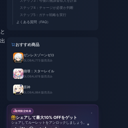
ステップ3：今後の無課金収入を計算
ステップ4：チャージが必要か判断
ステップ5：ガチャ戦略を実行
よくある質問（FAQ）
と
出
おすすめ商品
ゼンレスゾーンゼロ
GLOBAL
773 販売済み
崩壊：スターレイル
GLOBAL
678 販売済み
原神
GLOBAL
864 販売済み
期間限定特典
シェアして最大10% OFFをゲット
シェアしてルーレットをアンロックしましょう。