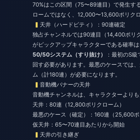
70%はこの区間（75〜89連目）で発生す
ロームではなく、12,000〜13,600ポ
天井（ハードピティ）：90連確定
独占チャンネルでは90連目（14,400
がピックアップキャラクターである確率は
50/50システム（すり抜け）
：最初のS級
回す必要があります。最悪のケースでは、天井2回分
ム（計180連）が必要になります。
音動機バナーの天井
音動機チャンネルは、キャラクターよりも
天井：80連（12,800ポリクローム）
最悪のケース（確定）：160連（25,600
仮天井：65〜70連目あたりから開始
天井の引き継ぎ