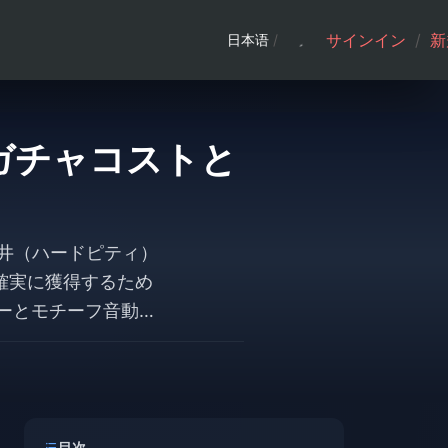
サインイン
/
新
日本语
/
期 ガチャコストと
天井（ハードピティ）
を確実に獲得するため
ターとモチーフ音動機
す。無課金プレイヤー
26,390ポリクロ
目次