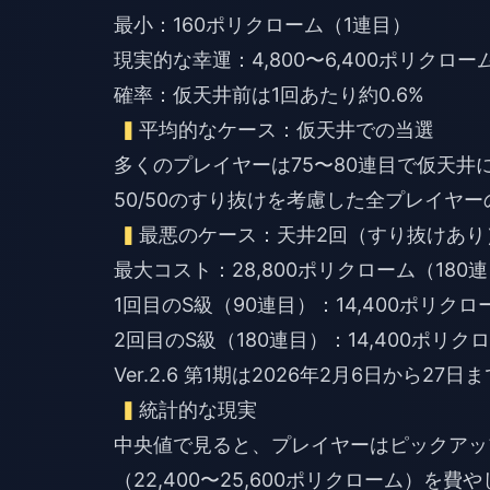
最小：160ポリクローム（1連目）
現実的な幸運：4,800〜6,400ポリクロー
確率：仮天井前は1回あたり約0.6%
平均的なケース：仮天井での当選
多くのプレイヤーは75〜80連目で仮天井に到
50/50のすり抜けを考慮した全プレイヤーの
最悪のケース：天井2回（すり抜けあり
最大コスト：28,800ポリクローム（180
1回目のS級（90連目）：14,400ポリク
2回目のS級（180連目）：14,400ポリ
Ver.2.6 第1期は2026年2月6日から2
統計的な現実
中央値で見ると、プレイヤーはピックアップ
（22,400〜25,600ポリクローム）を費