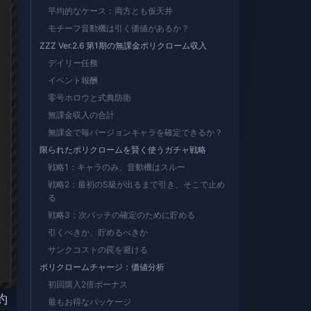
平均的なケース：両方とも仮天井
モチーフ音動機は引く価値があるか？
ZZZ Ver.2.6 第1期の無課金ポリクローム収入
デイリー任務
イベント報酬
零号ホロウと式典防衛
無課金収入の合計
無課金で毎バージョンキャラを確定できるか？
限られたポリクロームを賢く使うガチャ戦略
戦略1：キャラのみ、音動機はスルー
戦略2：最初のS級が出るまで引き、そこで止め
る
戦略3：次パッチの確定のために貯める
引くべきか、貯めるべきか
サンクコストの罠を避ける
ポリクロームチャージ：価値分析
初回購入2倍ボーナス
約
最もお得なパッケージ