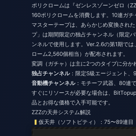
ポリクロームは『ゼンレスゾーンゼロ（Z
160ポリクロームを消費します。10連ガ
マスターテープは、あらかじめ変換された
プ」は期間限定の独占チャンネル（限定バ
ンネルで使用します。Ver.2.6の第1期
ローム2,560個相当）が配布されます。
変調（ガチャ）は主に2つのタイプに分か
独占チャンネル
：限定S級エージェント、
音動機チャンネル
：モチーフ武器、80連
すぐにリソースが必要な場合は、BitTopu
品とお得な価格で入手可能です。
ZZZの天井システム解説
仮天井（ソフトピティ）：75〜89連目