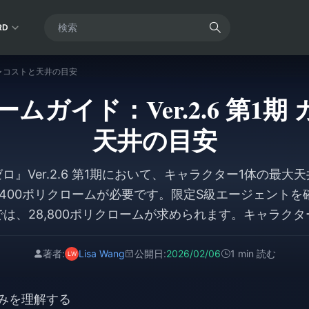
RD
ガチャコストと天井の目安
ームガイド：Ver.2.6 第1
天井の目安
ロ』Ver.2.6 第1期において、キャラクター1体の最大
,400ポリクロームが必要です。限定S級エージェント
は、28,800ポリクロームが求められます。キャラク
ヤーは、最大で54,400ポリクロームが必要になりま
布のマスターテープを含めて合計181連分に相当する、約
著者:
Lisa Wang
公開日:
2026/02/06
1 min 読む
ームを獲得可能です。
みを理解する