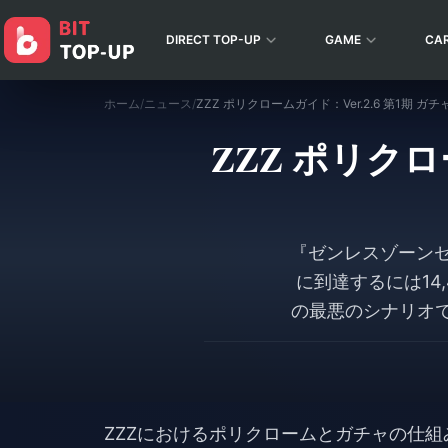
DIRECT TOP-UP
GAME
CA
ホーム
/
ニュース
/
ZZZ ポリクロームガイド：Ver.2.6 第1期 
ZZZ ポリクロ
『ゼンレスゾーンゼ
に到達するには14
の最悪のシナリオで
の両方を狙うプレイ
はこの期間中に、配
ZZZにおけるポリクロームとガチャの仕組