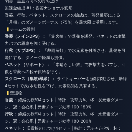
閑雲：垂直方向への打ち上げ
無課金編成 #1：香菱ナショナル変形
香菱、行秋、ベネット、スクロースの編成は、蒸発反応による
「月相」のダメージボーナス（75%）を最大限に活用します。
チームの役割
香菱（メインDPS）：
「旋火輪」で蒸発を誘発。ベネットの攻撃
力バフの恩恵を強く受ける。
行秋（サブDPS）：
「裁雨留虹」で水元素を付着させ、蒸発を可
能にする。ダメージ軽減も提供。
ベネット（サポート）：
「素晴らしい旅」で攻撃力をバフし、回
復と香菱への粒子供給を行う。
スクロース（集敵/翠緑）：
ライトキーパーを強制移動させ、翠緑
4セットで炎/水耐性を下げ、元素熟知を共有する。
聖遺物
香菱：
絶縁の旗印4セット | 時計：攻撃力%、杯：炎元素ダメー
ジ、冠：会心系 | 元素チャージ効率 160-180%
行秋：
絶縁の旗印4セット | 時計：攻撃力%、杯：水元素ダメー
ジ、冠：会心系 | 元素チャージ効率 180-200%
ベネット：
旧貴族のしつけ4セット | 時計：元チャ/HP%、杯：