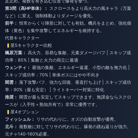
足止め。複数を巻き込む位置で爆発を撃つ。
第3間（高HP単体）：
スクロースをより高火力の風キャラ（万葉
など）に変え、強制移動よりダメージを優先。
前半：
恒常からくり陣形に対しても有効。機兵をまとめ、強化個
体（黄色）を集中攻撃してエネルギーを維持する。
代替キャラクター
星5キャラクター比較
楓原万葉：
高火力、容易な集敵、元素ダメージバフ | スキップ成
功率：85% | 集敵と火力の両立に最適
ウェンティ：
最強の集敵、エネルギー返還、小型の敵を無力化 |
スキップ成功率：70% | 単体ボスにはやや不向き
閑雲：
落下攻撃バフ、強力な回復、垂直打ち上げ | スキップ成功
率：90%（最も安定） | ライトキーパー対策に特化
推奨：
閑雲が最も安定してスキップできます。無課金ならスクロ
ースが（入手性＋熟知共有で）非常に優秀です。
星4オプション
フィッシュル：
リサの代わりに。オズの自動攻撃が優秀。
北斗：
複数敵に対してリサの代わりに。爆発の跳ね返りが強力。
元チャ140-160%必要。