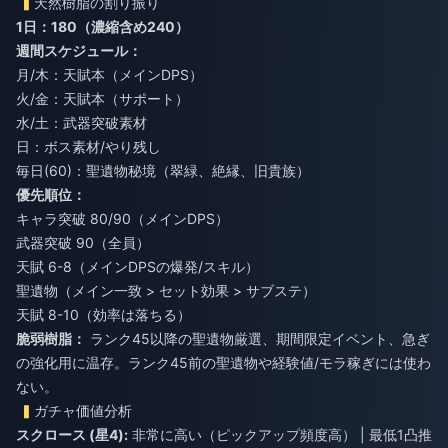
天然樹脂の割り振り
1日：180（濃縮含め240）
週間スケジュール：
月/木：天賦本（メインDPS）
火/金：天賦本（サポート）
水/土：武器突破素材
日：ボス素材/やり残し
毎日(60)：聖遺物秘境（翠緑、絶縁、旧貴族）
優先順位：
キャラ突破 80/90（メインDPS）
武器突破 90（全員）
天賦 6-8（メインDPSの爆発/スキル）
聖遺物（メイン一致 > セット効果 > サブステ）
天賦 8-10（効率は落ちる）
脆弱樹脂：
ランク45以降の聖遺物厳選、期間限定イベント、急ぎ
の強化用に温存。ランク45前の聖遺物や経験値/モラ稼ぎには使わ
ない。
ガチャ価値分析
スクロース (星4):
非常に高い（ピックアップ頻度高） | 最低1凸推