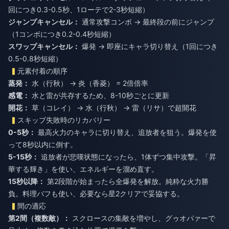
回につき0.3-0.5秒、1ローテで2-3秒短縮）
ジャンプキャンセル：
通常攻撃コンボ → 最終段の前にジャンプ
（1コンボにつき0.2-0.4秒短縮）
スワップキャンセル：
爆発 → 即座にキャラ切り替え（1回につき
0.5-0.8秒短縮）
元素付着の順序
蒸発：
水（行秋） → 炎（香菱） = 2倍倍率
感電：
水と雷が共存するため、8-10秒ごとに更新
開花：
草（コレイ） → 水（行秋） → 雷（リサ）で超開花
スキップ失敗時のリカバリー
0-5秒：
最高火力のキャラに切り替え、追放者を狙う。爆発を使
って8秒以内に倒す。
5-15秒：
追放者が悲嘆状態になったら、1体ずつ集中攻撃。「昇
華する輝き」を使い、エネルギーを溜め直す。
15秒以降：
第2段階が始まったら全爆発を解放。純粋な火力勝
負。料理バフも使い、必要なら星2クリアで妥協する。
間の適応
第2間（複数敵）：
スクロースの集敵を増やし、グゥオパァーで