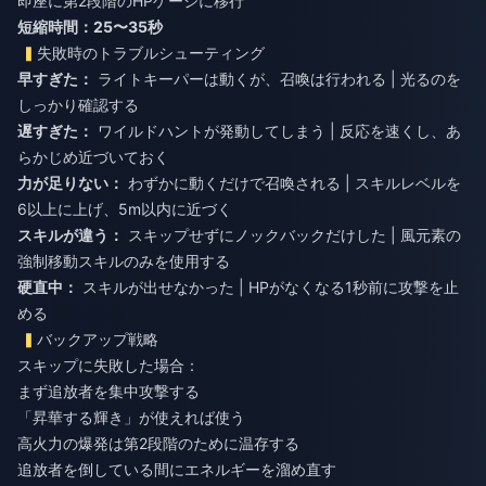
即座に第2段階のHPゲージに移行
短縮時間：25〜35秒
失敗時のトラブルシューティング
早すぎた：
ライトキーパーは動くが、召喚は行われる | 光るのを
しっかり確認する
遅すぎた：
ワイルドハントが発動してしまう | 反応を速くし、あ
らかじめ近づいておく
力が足りない：
わずかに動くだけで召喚される | スキルレベルを
6以上に上げ、5m以内に近づく
スキルが違う：
スキップせずにノックバックだけした | 風元素の
強制移動スキルのみを使用する
硬直中：
スキルが出せなかった | HPがなくなる1秒前に攻撃を止
める
バックアップ戦略
スキップに失敗した場合：
まず追放者を集中攻撃する
「昇華する輝き」が使えれば使う
高火力の爆発は第2段階のために温存する
追放者を倒している間にエネルギーを溜め直す