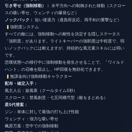
引き寄せ（強制移動）：
水平方向への制御された移動（スクロー
スの吸い寄せ、ウェンティの爆発など）
ノックバック：
短い後退力（過負荷反応、両手剣の重撃など）
強靭度システム
すべての敵には、強制移動への耐性を決定する隠しステータス
「強靭度」があります。ライトキーパーの強靭度は中程度で、弱
いノックバックには耐えますが、持続的な風元素スキルには弱い
です。
悲嘆状態への移行中に強制移動を発生させることで、「ワイルド
ハント」の召喚を阻止し、HP回復を無効化できます。
無課金向け強制移動キャラクター
配布・確定入手：
風主人公：旋風客（クールタイム5秒）
スクロース：禁風創意・七五同構弐型（敵をまとめる）
星5代替案：
ジン：単体に対して最強の打ち上げ性能
ウェンティ：強力な吸い寄せ
楓原万葉：空中での強制移動