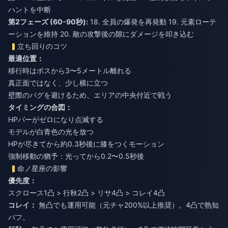
ハントを中断
第2フェーズ (60-90秒):
18. 全員の爆発を再発動 19. 元素ローテ
ーションを維持 20. 敵の攻撃後の隙にダメージを叩き込む
立ち回りのコツ
最適位置：
移行時はボスから3〜5メートル離れる
真正面ではなく、少し横に立つ
壁際のバグを避けるため、エリアの中央付近で戦う
タイミングの合図：
HPバーがゼロになり点滅する
モデルが白青色の光を放つ
HPが尽きてから約0.3秒後に膝をつくモーション
強制移動の猶予：光ってから0.2〜0.5秒後
命ノ星座の影響
優先度：
スクロース1凸 > 行秋2凸 > リサ4凸 > コレイ4凸
コレイ：
無凸でも運用可能（元チャ200%以上推奨）。4凸で熟知
バフ。