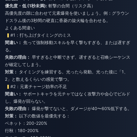
優先度・低 (1秒未満):
斬撃の合間（リスク高）
高優先度の隙に合わせて元素爆発を使いましょう。例：グラウン
ドスラム後の3秒間の硬直に香菱の旋火輪を合わせる。
よくある間違い
#1：打ち上げタイミングのミス
間違い：
焦って強制移動スキルを早く撃ちすぎる、または遅すぎ
る。
失敗の理由：
早すぎると中断できず、遅すぎると召喚シーケンス
が確定してしまう。
対策：
タイミングを練習する。光ったら発動。光った後に「1、
2」と数えるくらいの感覚で撃つ。
#2：元素チャージ効率の不足
間違い：
サポートキャラを元チャではなく攻撃力や会心でビルド
し、爆発が回らない。
失敗の理由：
爆発が撃てないと、ダメージが40〜60%低下する。
対策：
以下の数値を最優先する：
ベネット：200-220%
行秋：180-200%