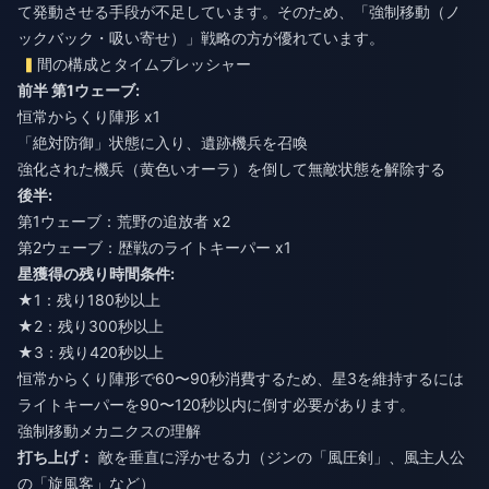
て発動させる手段が不足しています。そのため、「強制移動（ノ
ックバック・吸い寄せ）」戦略の方が優れています。
間の構成とタイムプレッシャー
前半 第1ウェーブ:
恒常からくり陣形 x1
「絶対防御」状態に入り、遺跡機兵を召喚
強化された機兵（黄色いオーラ）を倒して無敵状態を解除する
後半:
第1ウェーブ：荒野の追放者 x2
第2ウェーブ：歴戦のライトキーパー x1
星獲得の残り時間条件:
★1：残り180秒以上
★2：残り300秒以上
★3：残り420秒以上
恒常からくり陣形で60〜90秒消費するため、星3を維持するには
ライトキーパーを90〜120秒以内に倒す必要があります。
強制移動メカニクスの理解
打ち上げ：
敵を垂直に浮かせる力（ジンの「風圧剣」、風主人公
の「旋風客」など）