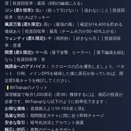
奨 | 投資回収率：最高（8割の編成に入る）
ジン (星5 恒常):
低い（狙って引けない） | 追わないこと | 投資回
収率：当たればラッキー
楓原万葉 (星5 限定):
高い（最強の風） | 確定分14,400を貯める
価値あり | 投資回収率：最高（チーム火力が30-40%上がる）
ウェンティ (星5 限定):
中（局所的） | 好きなら引く | 投資回収
率：普通
閑雲 (星5 限定):
中〜高（落下攻撃、ヒーラー） | 落下編成を組む
なら | 投資回収率：良
無課金へのアドバイス：
スクロースの凸を優先しましょう。ベネ
ット、行秋、メインDPSを確保した後に原石が余っていれば、限
定星5風キャラを検討してください。
BitTopupのメリット
深境螺旋で毎月1,200原石（星36）獲得するには、相応の投資が
必要です。BitTopupなら以下のように効率化できます：
お得な価格：
直接購入より10-15%安く済む
迅速な対応：
期間限定ガチャに間に合う即時チャージ
安全な取引：
暗号化決済とアカウント保護
幅広い対応：
複数のゲームをサポート