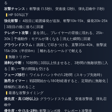
る
攻撃チャンス：
斬撃後 (1.5秒)、突進後 (2秒)、弾丸召喚中 (1秒)
HP 50%以下
強化斬撃：
4段目に範囲爆発が追加、斬撃10k-15k、爆発20k-25k
| 3段目の後に後ろに回避
テレポート攻撃：
姿を消し、プレイヤーの背後に現れる、25k-
30k | 予備動作：モデルが薄くなる | 消えた瞬間に回避
グラウンドスラム：
跳躍して叩きつける、直撃35k-40k、衝撃波
15k-20k（半径8m） | 離れるかシールドで耐える
無敵トリガー
過剰な中断：
10秒間に3回以上怯ませると、3秒間の無敵状態に入
る | 重い一撃の間隔を空ける
フェーズ移行：
ワイルドハント中の1.2秒間（スキップ失敗時）
激昂タイマー：
戦闘開始から180秒経過すると、定期的に無敵化 |
積極的に攻めること
最適な攻撃タイミング
優先度・高 (3秒以上):
グラウンドスラム後、突進攻撃後、弾丸召
喚中
優先度・中 (1.5-2秒):
斬撃コンボ後、テレポート攻撃後