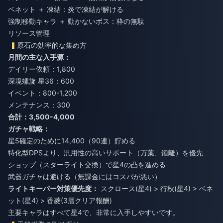
ベネット ＋ 凍結：炎で凍結が解ける
強制移動キャラ ＋ 動かないボス：枠の無駄
リソース管理
原石の効率的な集め方
月間の主な入手源：
デイリー依頼：1,800
深境螺旋 星36：600
イベント：800-1,200
メンテナンス：300
合計：3,500-4,000
ガチャ戦略：
星5確定のために14,400（90連）貯める
特化型DPSより、汎用性の高いサポート（万葉、鍾離）を優先
ショップ（スターライト交換）で星4の凸を進める
武器ガチャは避ける（無課金にはコスパが悪い）
ライトキーパー対策優先度：
スクロース(星4) > 行秋(星4) > ベネ
ット(星4) > 香菱(3層クリア報酬)
主要キャラはすべて星4で、非常に入手しやすいです。