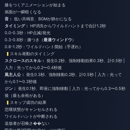
膝をつくアニメーションが始まる
画面が一瞬暗くなる
音：
低い共鳴音、BGMが静かになる
タイミング：
HP消失からワイルドハントまで合計1.2秒
0.0-0.3秒：HP点滅/発光
0.3-0.8秒：膝つき（
最適ウィンドウ
）
0.8-1.2秒：ワイルドハント開始（手遅れ）
スキル発動のタイミング
スクロースのスキル：
発生0.2秒、強制移動効果0.3秒、計0.5秒 |
入力：光ってから0.2〜0.4秒後
風主人公：
発生0.3秒、強制移動0.2秒、計0.5秒 | 入力：光って
から0.1〜0.3秒後
ジン：
発生0.1秒、即座に強制移動 | 入力：光ってから0.3〜0.5秒
後（最も余裕がある）
スキップ成功の結果
悲嘆状態がキャンセルされる
ワイルドハントが中断される
追放者が召喚さ��ない