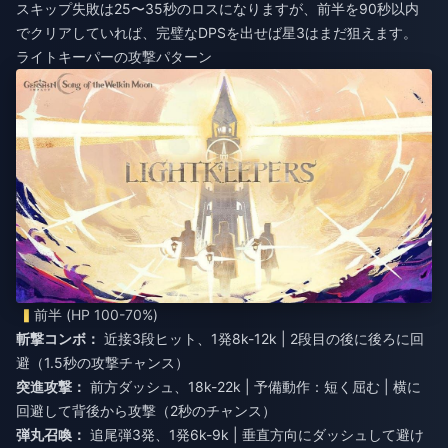
スキップ失敗は25〜35秒のロスになりますが、前半を90秒以内
でクリアしていれば、完璧なDPSを出せば星3はまだ狙えます。
ライトキーパーの攻撃パターン
前半 (HP 100-70%)
斬撃コンボ：
近接3段ヒット、1発8k-12k | 2段目の後に後ろに回
避（1.5秒の攻撃チャンス）
突進攻撃：
前方ダッシュ、18k-22k | 予備動作：短く屈む | 横に
回避して背後から攻撃（2秒のチャンス）
弾丸召喚：
追尾弾3発、1発6k-9k | 垂直方向にダッシュして避け