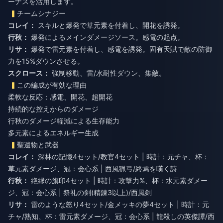
ーナスを活用します。
チームシナジー
コレイ：
スキルと爆発で草元素を付着し、開花を誘発。
行秋：
爆発によるメインダメージソース。感電の起点。
リサ：
爆発で雷元素を付着し、感電を誘発。固有天賦で敵の防御
力を15%ダウンさせる。
スクロース：
強制移動、雷/水耐性ダウン、集敵。
この編成が有効な理由
柔軟な反応：感電、開花、超開花
持続的な控えからのダメージ
行秋のダメージ軽減による生存能力
多元素によるエネルギー生成
聖遺物と武器
コレイ：
深林の記憶4セット/教官4セット | 時計：元チャ、杯：
草元素ダメージ、冠：会心系 | 西風猟弓/終焉を嘆く詩
行秋：
絶縁の旗印4セット | 時計：攻撃力%、杯：水元素ダメー
ジ、冠：会心系 | 祭礼の剣(精錬3以上)/西風剣
リサ：
雷のような怒り4セット/金メッキの夢4セット | 時計：元
チャ/熟知、杯：雷元素ダメージ、冠：会心系 | 龍殺しの英傑譚/西