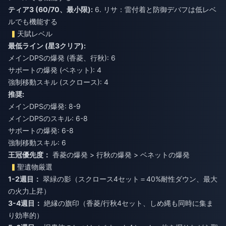
ティア3 (60/70、最小限):
6. リサ：雷付着と防御デバフは低レベ
ルでも機能する
天賦レベル
最低ライン (星3クリア):
メインDPSの爆発 (香菱、行秋): 6
サポートの爆発 (ベネット): 4
強制移動スキル (スクロース): 4
推奨:
メインDPSの爆発: 8-9
メインDPSのスキル: 6-8
サポートの爆発: 6-8
強制移動スキル: 6
王冠優先度：
香菱の爆発 > 行秋の爆発 > ベネットの爆発
聖遺物厳選
1-2週目：
翠緑の影（スクロース4セット＝40%耐性ダウン、最大
の火力上昇）
3-4週目：
絶縁の旗印（香菱/行秋4セット、しめ縄も同時に集ま
り効率的）