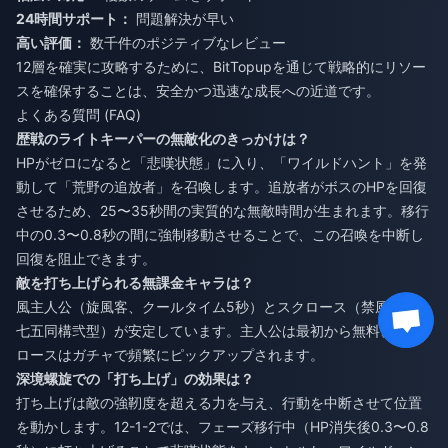
24時間サポート：
問題解決が早い
高い評価：
数千件のポジティブなレビュー
12層を確実に攻略するために、BitTopupを通じて戦略的にリソー
スを確保することは、安全かつ迅速な成長への近道です。
よくある質問 (FAQ)
歴戦のライトキーパーの無敵化のきっかけは？
HPがゼロになると「悲嘆状態」に入り、「ワイルドハント」を発
動して「荒野の追放者」を召喚します。追放者がボスのHPを回復
させるため、25〜35秒間の実質的な無敵時間が生まれます。移行
中の0.3〜0.8秒の間に強制移動させることで、この召喚を中断し
回復を阻止できます。
敵を打ち上げられる無課金キャラは？
風主人公（旋風客、クールタイム5秒）とスクロース（禁風創意・
七五同構弐型）が安定しています。主人公は最初から無料、スク
ロースはガチャで頻繁にピックアップされます。
深境螺旋での「打ち上げ」の効果は？
打ち上げは敵の強靭度を超える力を与え、行動を中断させて位置
を動かします。12-1-2では、フェーズ移行中（HP消失後0.3〜0.8