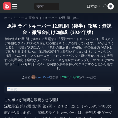
検索
日本语
/
ホーム
/
ニュース
/
原神 ライトキーパー 12層1間（後半）攻略：無課金・微課金向け2編成（2026年版）
原神 ライトキーパー 12層1間（後半）攻略：無課
金・微課金向け2編成（2026年版）
深境螺旋12層1間（後半）に登場する「歴戦のライトキーパー」は、星3クリ
アを阻むタイムロスの原因となる復活ギミックを持っています。HPがゼロに
なると「悲嘆」状態に入り、「荒野の追放者」を召喚。その生命力を吸収し
て体力を回復するため、戦闘が30秒以上長引いてしまいます。シャンリン、
行秋、ベネット、スクロースといったノックバック・吸い寄せスキルを活用
する無課金向け編成なら、このフェーズを完全にスキップし、Ver.6.3（2026
年1月16日〜2月16日）の420秒制限を余裕を持ってクリアすることが可能で
す。
著者:
Ryan Patel
公開日:
2026/02/06
3 min 読む
目次
このボスが時間を浪費させる理由
深境螺旋 第12層 第1間 第2間（12-1-2）には、レベル95〜100の
敵が登場します。「歴戦のライトキーパー」は、最初のHPゲージ