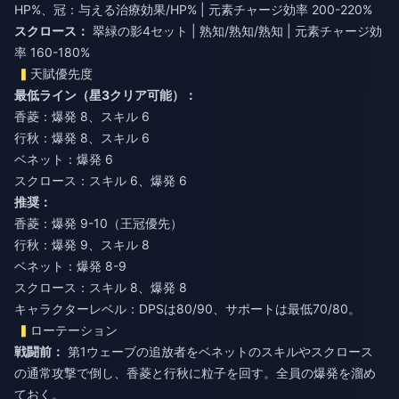
HP%、冠：与える治療効果/HP% | 元素チャージ効率 200-220%
スクロース：
翠緑の影4セット | 熟知/熟知/熟知 | 元素チャージ効
率 160-180%
天賦優先度
最低ライン（星3クリア可能）：
香菱：爆発 8、スキル 6
行秋：爆発 8、スキル 6
ベネット：爆発 6
スクロース：スキル 6、爆発 6
推奨：
香菱：爆発 9-10（王冠優先）
行秋：爆発 9、スキル 8
ベネット：爆発 8-9
スクロース：スキル 8、爆発 8
キャラクターレベル：DPSは80/90、サポートは最低70/80。
ローテーション
戦闘前：
第1ウェーブの追放者をベネットのスキルやスクロース
の通常攻撃で倒し、香菱と行秋に粒子を回す。全員の爆発を溜め
ておく。