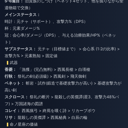
5-6週目：
旧貴族のしつけ（ベネット4セット、他を掘りながら聖
遺物箱で交換）
メインステータス：
時計：元チャ（サポート）、攻撃力%（DPS）
杯：元素ダメージ%
冠：会心率/ダメージ（DPS）、与える治療効果/HP%（ベネッ
ト）
サブステータス：
元チャ（目標値まで） > 会心系 (1:2の比率) >
攻撃力% > 元素熟知 > 固定値
武器
香菱：
「漁獲」(完凸無料) > 西風長槍 > 白瑛槍
行秋：
祭礼の剣(必須級) > 西風剣 > 飛天御剣
ベネット：
斬岩・試作(鍛造で基礎攻撃力が高い) > 基礎攻撃力が
高い剣
スクロース：
祭礼の断片 > 龍殺しの英傑譚(星3、攻撃力48%バ
フ) > 万国諸海の図譜
コレイ：
西風猟弓 > 終焉を嘆く詩 > リカーブボウ
リサ：
龍殺しの英傑譚 > 西風秘典 > 白辰の輪
命ノ星座の価値