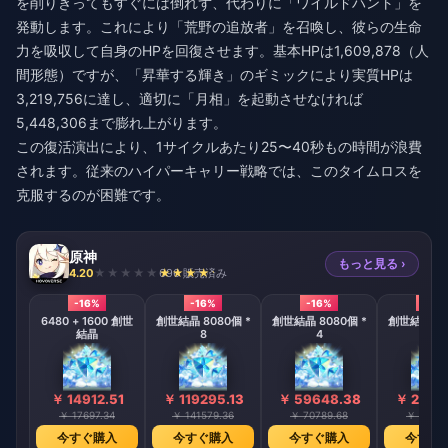
を削りきってもすぐには倒れず、代わりに「ワイルドハント」を
発動します。これにより「荒野の追放者」を召喚し、彼らの生命
力を吸収して自身のHPを回復させます。基本HPは1,609,878（人
間形態）ですが、「昇華する輝き」のギミックにより実質HPは
3,219,756に達し、適切に「月相」を起動させなければ
5,448,306まで膨れ上がります。
この復活演出により、1サイクルあたり25〜40秒もの時間が浪費
されます。従来のハイパーキャリー戦略では、このタイムロスを
克服するのが困難です。
原神
もっと見る ›
4.20
696 販売済み
-16%
-16%
-16%
-16%
6480 + 1600 創世
創世結晶 8080個 *
創世結晶 8080個 *
創世結晶 80
結晶
8
4
2
￥ 14912.51
￥ 119295.13
￥ 59648.38
￥ 2982
￥ 17697.34
￥ 141579.36
￥ 70789.68
￥ 35394
今すぐ購入
今すぐ購入
今すぐ購入
今すぐ