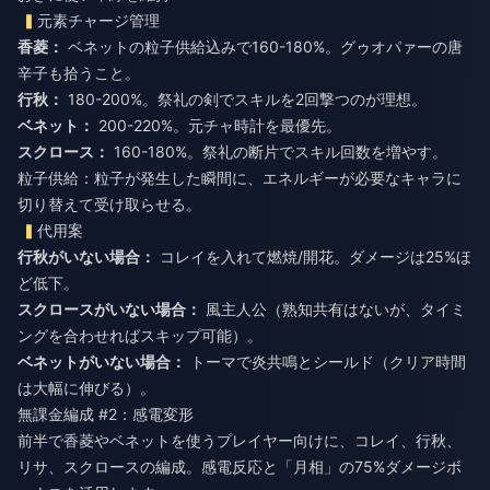
元素チャージ管理
香菱：
ベネットの粒子供給込みで160-180%。グゥオパァーの唐
辛子も拾うこと。
行秋：
180-200%。祭礼の剣でスキルを2回撃つのが理想。
ベネット：
200-220%。元チャ時計を最優先。
スクロース：
160-180%。祭礼の断片でスキル回数を増やす。
粒子供給：粒子が発生した瞬間に、エネルギーが必要なキャラに
切り替えて受け取らせる。
代用案
行秋がいない場合：
コレイを入れて燃焼/開花。ダメージは25%ほ
ど低下。
スクロースがいない場合：
風主人公（熟知共有はないが、タイミ
ングを合わせればスキップ可能）。
ベネットがいない場合：
トーマで炎共鳴とシールド（クリア時間
は大幅に伸びる）。
無課金編成 #2：感電変形
前半で香菱やベネットを使うプレイヤー向けに、コレイ、行秋、
リサ、スクロースの編成。感電反応と「月相」の75%ダメージボ