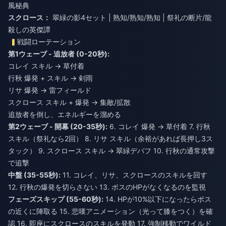
風秘典
スクロース：
翠緑の影4セット | 熟知/熟知/熟知 | 祭礼の断片/龍
殺しの英傑譚
戦闘ローテーション
第1ウェーブ - 追放者 (0-20秒):
コレイ スキル → 草付着
行秋 爆発 + スキル → 剣雨
リサ 爆発 → 雷フィールド
スクロース スキル + 爆発 → 集敵/拡散
追放者を倒し、エネルギーを溜める
第2ウェーブ - 開幕 (20-35秒):
6. コレイ 爆発 → 草付着 7. 行秋
スキル（祭礼なら2回） 8. リサ スキル（余裕があれば長押し3ス
タック） 9. スクロース スキル → 翠緑デバフ 10. 行秋の通常攻撃
で追撃
中盤 (35-55秒):
11. コレイ、リサ、スクロースのスキルを回す
12. 行秋の爆発を切らさない 13. ボスのHPがなくなるのを監視
フェーズスキップ (55-60秒):
14. HPが10%以下になったらボス
の近くに陣取る 15. 悲嘆アニメーション（光って膝をつく）を確
認 16. 即座にスクロースのスキルを発動 17. 強制移動でワイルド