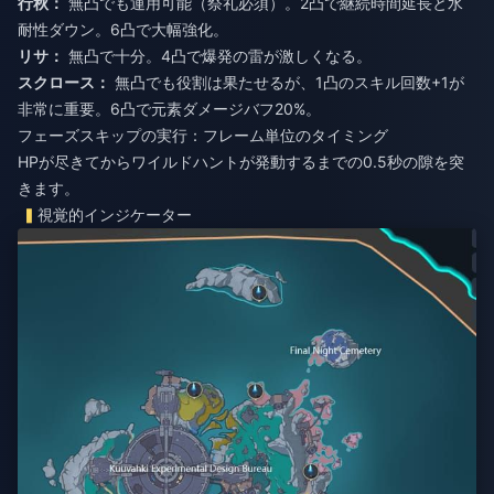
行秋：
無凸でも運用可能（祭礼必須）。2凸で継続時間延長と水
耐性ダウン。6凸で大幅強化。
リサ：
無凸で十分。4凸で爆発の雷が激しくなる。
スクロース：
無凸でも役割は果たせるが、1凸のスキル回数+1が
非常に重要。6凸で元素ダメージバフ20%。
フェーズスキップの実行：フレーム単位のタイミング
HPが尽きてからワイルドハントが発動するまでの0.5秒の隙を突
きます。
視覚的インジケーター