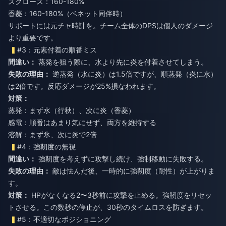
スクロース：160-180%
香菱：160-180%（ベネット同伴時）
サポートには元チャ時計を。チーム全体のDPSは個人のダメージ
より重要です。
#3：元素付着の順番ミス
間違い：
蒸発を狙う際に、水より先に炎を付着させてしまう。
失敗の理由：
逆蒸発（水に炎）は1.5倍ですが、順蒸発（炎に水）
は2倍です。反応ダメージが25%損なわれます。
対策：
蒸発：まず水（行秋）、次に炎（香菱）
感電：順番はあまり気にせず、両方を維持する
溶解：まず氷、次に炎で2倍
#4：強靭度の無視
間違い：
強靭度を考えずに攻撃し続け、強制移動に失敗する。
失敗の理由：
敵は怯んだ後、一時的に強靭度（耐性）が上がりま
す。
対策：
HPがなくなる2〜3秒前に攻撃を止める。強靭度をリセッ
トさせる。この数秒の停止が、30秒のタイムロスを防ぎます。
#5：不適切なポジショニング