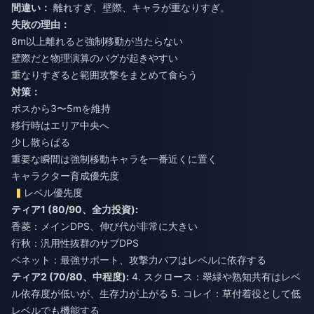
間違い：
離れすぎ、壁際、キャラが重なりすぎ。
失敗の理由：
8m以上離れると強制移動が当たらない
壁際だと物理演算のバグが起きやすい
重なりすぎると範囲攻撃をまとめて食らう
対策：
ボスから3〜5mを維持
移行時はエリア中央へ
少し散らばる
重要な瞬間は強制移動キャラを一番近くに置く
キャラクター育成優先度
レベル優先度
ティア1 (80/90、全力投資):
香菱：メインDPS、伸び代が非常に大きい
行秋：汎用性抜群のサブDPS
ベネット：最強サポート、攻撃力バフはレベルに依存する
ティア2 (70/80、中程度):
4. スクロース：翠緑や熟知共有はレベ
ル依存度が低いが、生存力が上がる 5. コレイ：草付着役として低
レベルでも機能する