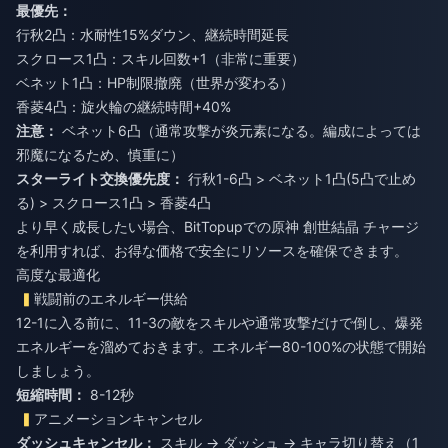
最優先：
行秋2凸：水耐性15%ダウン、継続時間延長
スクロース1凸：スキル回数+1（非常に重要）
ベネット1凸：HP制限撤廃（世界が変わる）
香菱4凸：旋火輪の継続時間+40%
注意：
ベネット6凸（通常攻撃が炎元素になる。編成によっては
邪魔になるため、慎重に）
スターライト交換優先度：
行秋1-6凸 > ベネット1凸(5凸で止め
る) > スクロース1凸 > 香菱4凸
より早く成長したい場合、BitTopupでの
原神 創世結晶 チャージ
を利用すれば、お得な価格で安全にリソースを確保できます。
高度な最適化
戦闘前のエネルギー供給
12-1に入る前に、11-3の敵をスキルや通常攻撃だけで倒し、爆発
エネルギーを溜めておきます。エネルギー80-100%の状態で開始
しましょう。
短縮時間：
8-12秒
アニメーションキャンセル
ダッシュキャンセル：
スキル → ダッシュ → キャラ切り替え（1