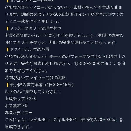
ミス2：ディニーの軽視
必要数740万ディニーが足りないと、素材があっても育成が止ま
ります。週間のスタミナの20%は調査ポイントや零号ホロウでの
ディニー稼ぎに充てましょう。
ミス3：スタミナ管理の甘さ
実装4週間前からは、不要な周回を控えましょう。第1期の素材以
外にスタミナを使うと、初日の完成が遅れることになります。
ミス4：ボンプの放置
必須ではありませんが、チームのパフォーマンスを5〜10%向上さ
せます。完璧な最適化を目指すなら、1,500〜2,000スタミナを追
加で考慮してください。
時間がないプレイヤー向けの戦略
最小限の事前準備（1日30〜45分）
以下のみに集中してください：
上級チップ ×250
ボス素材 ×9
290万ディニー
これにより、レベル40 ＋ スキル4-6-4（最適化の70〜80%）を
達成できます。