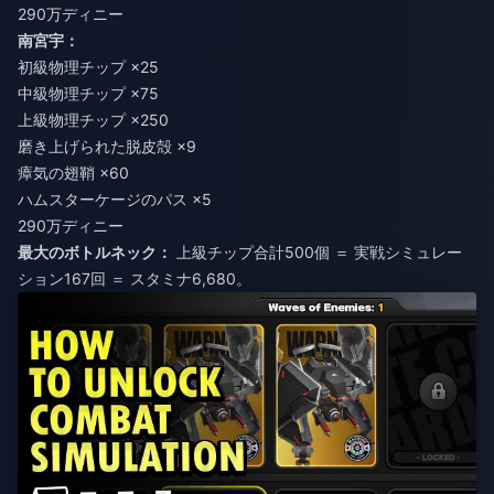
290万ディニー
南宮宇：
初級物理チップ ×25
中級物理チップ ×75
上級物理チップ ×250
磨き上げられた脱皮殻 ×9
瘴気の翅鞘 ×60
ハムスターケージのパス ×5
290万ディニー
最大のボトルネック：
上級チップ合計500個 ＝ 実戦シミュレー
ション167回 ＝ スタミナ6,680。