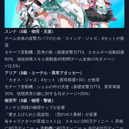
スンナ（S級・物理・支援）
チーム全体の攻撃力バフのため「スイング・ジャズ」4セットが推
奨
モチーフ音動機：思考の歌（基礎攻撃力713、エネルギー自動回復
60%、強化特殊スキル発動後40秒間チーム全体の与ダメージ
+12.5%）
アリア（S級・エーテル・異常アタッカー）
「カオス・ジャズ」4セット（異常精通+30）が推奨
モチーフ音動機：シェルの中の天使（基礎攻撃力713、異常掌握
30%、状態異常の敵に対する与ダメージ+20%）
南宮宇（S級・物理・撃破）
スンナと同様の物理チップが必要
「磨き上げられた脱皮殻」（別のボス素材）が必要
各キャラクターの育成コストは、スキルに290万ディニー ＋ 昇格
に80万ディニー ＋ 音動機に40万ディニー ＝ 合計410万ディニー