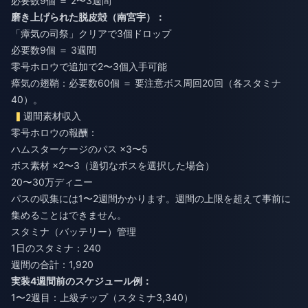
必要数9個 ＝ 2〜3週間
磨き上げられた脱皮殻（南宮宇）：
「瘴気の司祭」クリアで3個ドロップ
必要数9個 ＝ 3週間
零号ホロウで追加で2〜3個入手可能
瘴気の翅鞘：必要数60個 ＝ 要注意ボス周回20回（各スタミナ
40）。
週間素材収入
零号ホロウの報酬：
ハムスターケージのパス ×3〜5
ボス素材 ×2〜3（適切なボスを選択した場合）
20〜30万ディニー
パスの収集には1〜2週間かかります。週間の上限を超えて事前に
集めることはできません。
スタミナ（バッテリー）管理
1日のスタミナ：240
週間の合計：1,920
実装4週間前のスケジュール例：
1〜2週目：上級チップ（スタミナ3,340）