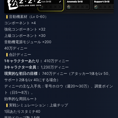
音動機素材（Lv 0-60）
コンポーネント ×4
強化コンポーネント ×32
上級コンポーネント ×30
音動機電源モジュール ×200
40万ディニー
合計ディニー
1キャラクターあたり：
3キャラクター全員：
現実的な初日の目標：
740万ディニー（アタッカー1体をLv 50、
サポート2体をLv 40にする場合）
ディニーの主な入手先：零号ホロウ（週20〜30万）、調査ポイン
ト（日5〜8万）。
効率的な周回ルート
実戦シミュレーション：上級チップ
1回あたりスタミナ40
平均ドロップ数 1.5個