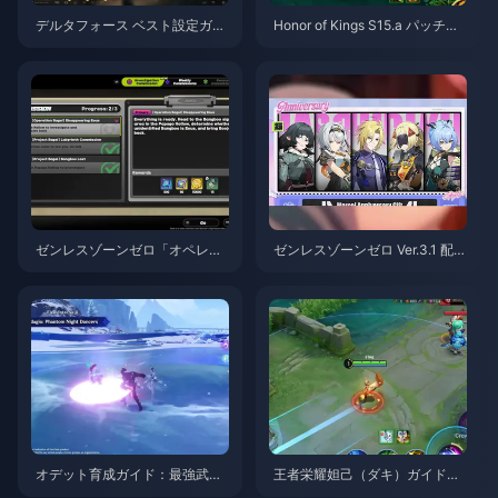
デルタフォース ベスト設定ガイ
Honor of Kings S15.a パッチノ
ド | 2026年8月
ート | 2026年8月
ゼンレスゾーンゼロ「オペレー
ゼンレスゾーンゼロ Ver.3.1 配布
ション・ベーグル」攻略ガイド
S級エージェント選択ガイド | 2
| 2026年8月
026年8月
オデット育成ガイド：最強武
王者栄耀妲己（ダキ）ガイド：
器、聖遺物、パーティ編成 | 20
知っておくべき10のテクニック