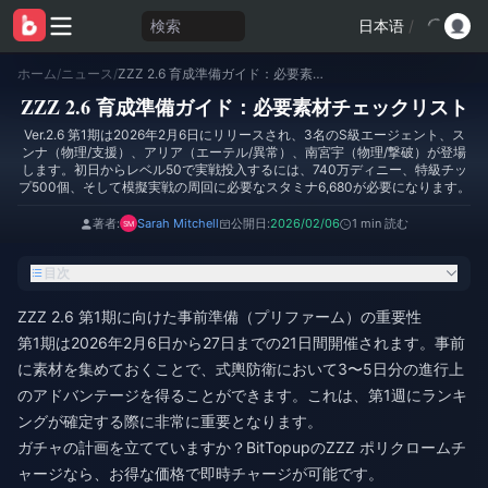
検索
日本语
/
ホーム
/
ニュース
/
ZZZ 2.6 育成準備ガイド：必要素材チェックリスト
ZZZ 2.6 育成準備ガイド：必要素材チェックリスト
Ver.2.6 第1期は2026年2月6日にリリースされ、3名のS級エージェント、ス
ンナ（物理/支援）、アリア（エーテル/異常）、南宮宇（物理/撃破）が登場
します。初日からレベル50で実戦投入するには、740万ディニー、特級チッ
プ500個、そして模擬実戦の周回に必要なスタミナ6,680が必要になります。
著者:
Sarah Mitchell
公開日:
2026/02/06
1 min 読む
目次
ZZZ 2.6 第1期に向けた事前準備（プリファーム）の重要性
第1期は2026年2月6日から27日までの21日間開催されます。事前
に素材を集めておくことで、式輿防衛において3〜5日分の進行上
のアドバンテージを得ることができます。これは、第1週にランキ
ングが確定する際に非常に重要となります。
ガチャの計画を立てていますか？BitTopupの
ZZZ ポリクロームチ
ャージ
なら、お得な価格で即時チャージが可能です。