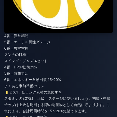
4番：異常精通
5番：エーテル属性ダメージ
6番：異常掌握
スンナの目標：
スイング・ジャズ 4セット
4番：HP%/防御力%
5番：攻撃力%
6番：エネルギー自動回復 15-20%
よくある事前準備のミス
ミス1：低ランク素材の集めすぎ
スタミナの80%は「上級」ステージに使いましょう。初級・中級
チップは上級を周回する際の副産物として自然に貯まります。こ
れにより、合計周回時間を15〜20%短縮できます。