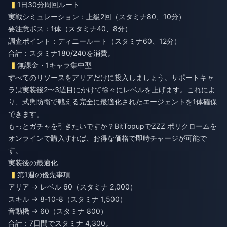
1日30分周回ルート
実戦シミュレーション：上級2回（スタミナ80、10分）
要注意ボス：1体（スタミナ40、8分）
調査ポイント：ディニールート（スタミナ60、12分）
合計：スタミナ180/240を消費。
無課金・1キャラ集中型
すべてのリソースをアリアだけに投入しましょう。サポートキャ
ラは実装後2〜3週目にかけて徐々にレベルを上げます。これによ
り、式輿防衛で戦える完全に最適化されたエージェントを1体確保
できます。
もっとガチャを引きたいですか？BitTopupで
ZZZ ポリクロームを
オンラインで購入
すれば、お得な価格で即時チャージが可能で
す。
実装後の最適化
第1週の優先事項
アリア → レベル 60（スタミナ 2,000）
スキル → 8-10-8（スタミナ 1,500）
音動機 → 60（スタミナ 800）
合計：7日間でスタミナ 4,300。