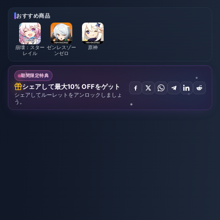
26年8月
| 2026年8月
おすすめ商品
崩壊：スター
ゼンレスゾー
原神
レイル
ンゼロ
期間限定特典
シェアして最大10% OFFをゲット
シェアしてルーレットをアンロックしましょ
う。