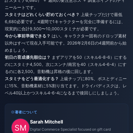
計スタミナ6,680） ＋ 週間の要注意ボス ＋ 調査ポイントのディ
ニールートです。
スタミナはどれくらい貯めておくべき？
上級チップだけで最低
6,680必要です。4週間で1キャラクターを完全に準備するには、
現実的に合計9,500〜10,000スタミナが必要です。
今から事前準備できる？
はい。キャラクター固有のドロップ素材
以外はすべて現在入手可能です。2026年2月6日の4週間前から始
めましょう。
初日の育成優先順位は？
まずアリアを50（スキル6-8-6）にする
のにスタミナ4,500。次にスンナ/南宮を40（スキル4-6-4）にす
るのに各2,500。音動機は昇格の後に回します。
スタミナをどう最適化する？
上級チップに80%、ボスとディニー
に15%、音動機素材に5%割り当てます。ドライバディスクは、レ
ベル40以上かつスキル4-6-4になるまで後回しにしましょう。
著者について
Sarah Mitchell
Digital Commerce Specialist focused on gift card