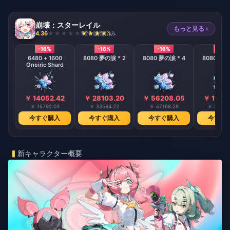
崩壊：スターレイル
もっと見る ›
4.36
928 販売済み
-16%
-16%
-16%
-16%
6480 + 1600
8080 夢の涙 * 2
8080 夢の涙 * 4
8080 夢の
Oneiric Shard
￥ 14052.42
￥ 28103.20
￥ 56208.05
￥ 11241
￥ 16792.03
￥ 33584.22
￥ 67168.28
￥ 13433
今すぐ購入
今すぐ購入
今すぐ購入
今すぐ
新キャラクター概要