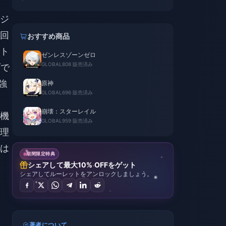
ジ
回
おすすめ商品
ト
ゼンレスゾーンゼロ
GLOBAL
808 販売済み
ブで
強
原神
GLOBAL
696 販売済み
崩壊：スターレイル
機
GLOBAL
959 販売済み
理
は
期間限定特典
シェアして最大10% OFFをゲット
シェアしてルーレットをアンロックしましょう。
著者について