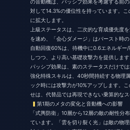
の音動機は、パッシブ効果を考慮する前の
対して14.3%の優位性を持っています。
に拡大します。
上級ステータスは、二次的な育成優先度を
を速め、「会心ダメージ」はバースト時の
自動回復60%は、待機中に0.6エネルギ
しつつ、より高い基礎攻撃力を提供します
パッシブ効果は、素のステータスだけでは
強化特殊スキルは、40秒間持続する物理属
ック時には攻撃力が10%アップします。こ
せは、代替品では再現できない乗算的なス
第1期のメタの変化と音動機への影響
「式輿防衛」10層から12層の敵の耐性分
ています。「雲を切り裂く光」は敵の物理