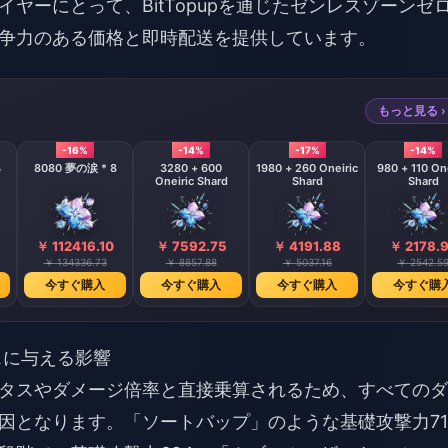
ーにとって、BitTopupを通じた
ゼンレスゾーンゼ
争力のある価格と即時配送を提供しています。
もっと見る ›
-16%
-14%
-17%
-14%
4
8080 夢の涙 * 8
3280 + 600
1980 + 260 Oneiric
980 + 110 One
Oneiric Shard
Shard
Shard
￥ 112416.10
￥ 7592.75
￥ 4191.88
￥ 2178.
￥ 134336.73
￥ 8857.88
￥ 5037.16
￥ 2542.5
今すぐ購入
今すぐ購入
今すぐ購入
今すぐ購
スに与える影響
タスやダメージ倍率と直接乗算されるため、すべてのダ
因となります。「ソートバップ」のような基礎攻撃力71