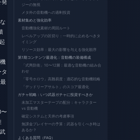
を発
ジーの無視
メタ外の音動機への過剰投資
素材集めと強化効率
な
音動機強化素材の周回ルート
積
レベルアップの区切り：一時的に止めるべきタ
起
イミング
リソース効率：最大の影響を与える強化順序
第1期コンテンツ最適化：音動機の装備構成
機
「式輿防衛」10〜12層：最適な音動機の組み合
ータ
わせ
「零号ホロウ」高難易度：適応的な音動機戦略
（最
「デッドリーアサルト」のスコア最適化
ガチャ戦略：いつ武器ガチャに投資すべきか
未加工マスターテープの配分：キャラクター
vs 音動機
0〜
確定システムと天井の考慮事項
差
無課金プレイヤーの予算：武器を引くべき時は
あるか？
武
よくある質問（FAQ）