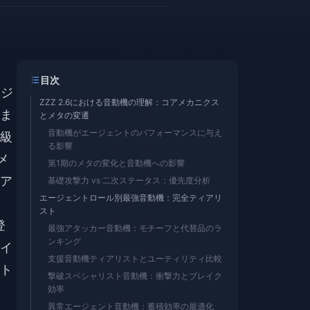
目次
ージ
ZZZ 2.6における音動機の理解：コアメカニクス
ま
とメタの変遷
音動機がエージェントのパフォーマンスに与え
級
る影響
メ
第1期のメタの変化と音動機への影響
ア
基礎攻撃力 vs 二次ステータス：優先度分析
エージェントロール別最強音動機：完全ティアリ
スト
登
最強アタッカー音動機：モチーフと代替品のラ
ンキング
イ
支援音動機ティアリストとユーティリティ比較
ト
撃破スペシャリスト音動機：衝撃力とブレイク
効率
異常エージェント音動機：蓄積効率の最適化