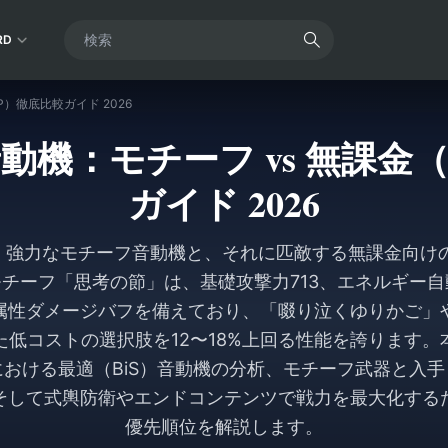
RD
2P）徹底比較ガイド 2026
最強音動機：モチーフ vs 無課金
ガイド 2026
期では、強力なモチーフ音動機と、それに匹敵する無課金向
チーフ「思考の節」は、基礎攻撃力713、エネルギー自
属性ダメージバフを備えており、「啜り泣くゆりかご」
た低コストの選択肢を12〜18%上回る性能を誇ります。
おける最適（BiS）音動機の分析、モチーフ武器と入
そして式輿防衛やエンドコンテンツで戦力を最大化する
優先順位を解説します。