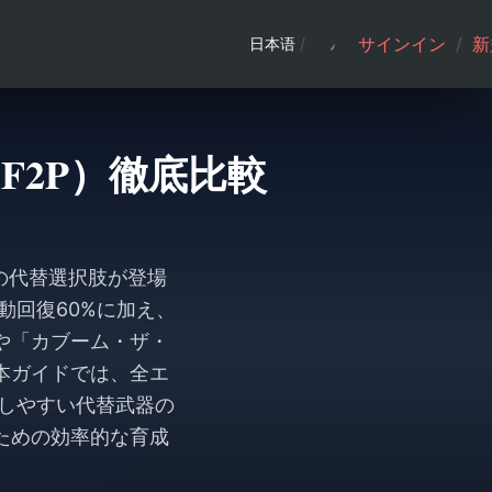
サインイン
/
新
日本语
/
（F2P）徹底比較
けの代替選択肢が登場
動回復60%に加え、
や「カブーム・ザ・
本ガイドでは、全エ
手しやすい代替武器の
ための効率的な育成