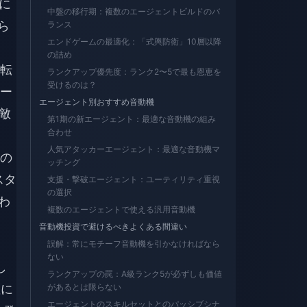
に
中盤の移行期：複数のエージェントビルドのバ
ら
ランス
エンドゲームの最適化：「式輿防衛」10層以降
の詰め
転
ランクアップ優先度：ランク2〜5で最も恩恵を
受けるのは？
ー
エージェント別おすすめ音動機
敵
第1期の新エージェント：最適な音動機の組み
合わせ
人気アタッカーエージェント：最適な音動機マ
の
ッチング
スタ
支援・撃破エージェント：ユーティリティ重視
の選択
わ
複数のエージェントで使える汎用音動機
音動機投資で避けるべきよくある間違い
誤解：常にモチーフ音動機を引かなければなら
ない
し
ランクアップの罠：A級ランク5が必ずしも価値
敵に
があるとは限らない
エージェントのスキルセットとのパッシブシナ