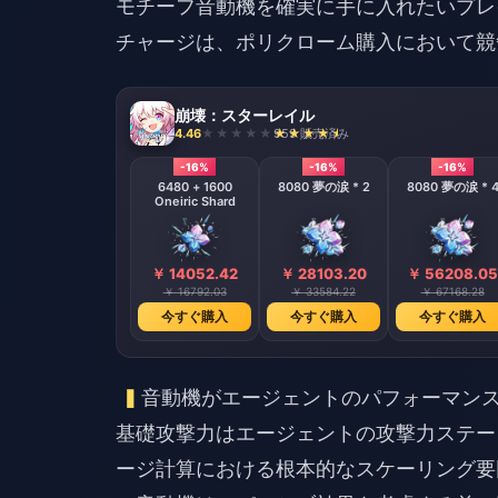
モチーフ音動機を確実に手に入れたいプレイヤ
チャージ
は、ポリクローム購入において競
崩壊：スターレイル
4.46
959 販売済み
-16%
-16%
-16%
6480 + 1600
8080 夢の涙 * 2
8080 夢の涙 * 
Oneiric Shard
￥ 14052.42
￥ 28103.20
￥ 56208.05
￥ 16792.03
￥ 33584.22
￥ 67168.28
今すぐ購入
今すぐ購入
今すぐ購入
音動機がエージェントのパフォーマン
基礎攻撃力はエージェントの攻撃力ステー
ージ計算における根本的なスケーリング要