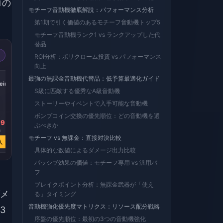
ロの
モチーフ音動機徹底解説：パフォーマンス分析
第1期で引く価値のあるモチーフ音動機トップ5
モチーフ音動機ランク1 vs ランクアップした代
替品
ROI分析：ポリクローム投資 vs パフォーマンス
向上
-17%
-17%
-17%
最強の無課金音動機代替品：低予算最適化ガイド
iric
Express Supply
300 + 30 Oneiric
60 Oneiric Shard
Pass
Shard
S級に匹敵する優秀なA級音動機
ストーリーやイベントで入手可能な音動機
ボンプコイン交換の優先順位：どの音動機を選
99
￥ 698.92
￥ 700.57
￥ 138.14
ぶべきか
9
￥ 839.53
￥ 839.53
￥ 166.43
モチーフ vs 無課金：直接対決比較
入
今すぐ購入
今すぐ購入
今すぐ購入
具体的な数値によるダメージ出力比較
パッシブ効果の価値：モチーフ専用 vs 汎用バ
フ
ブレイクポイント分析：無課金武器が「使え
メ
る」タイミング
音動機強化優先度マトリクス：リソース配分戦略
3
序盤の優先順位：最初の3つの音動機強化