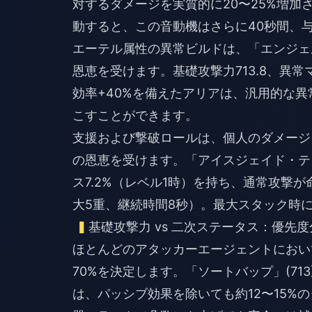
対するダメージを実質的に20〜25%増
動すると、この音動機はさらに40秒間、与
エーテル属性の異常ビルドは、「エンジェ
恩恵を受けます。基礎攻撃力713.8、異
効率+40%を備えたアリアは、汎用的な異
こすことができます。
支援および撃破ロールは、個人のダメージ
の恩恵を受けます。「アイスジェイド・テ
ス7.2%（レベル1時）を持ち、通常攻撃
大5重、継続時間8秒）。最大スタック時
基礎攻撃力 vs 二次ステータス：優先
ほとんどのアタッカーエージェントにおい
70%を決定します。「ソートバップ」(713
は、パッシブ効果を除いても約12〜15