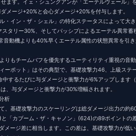
加させます。イェ・シュングアンが「エーテルヴェール」
ダメージ+20%と会心ダメージ+20%を付与します。
ル・イン・ザ・シェル」の特化ステータスによって大き
常マスタリー30%、そしてパッシブによるエーテル異常蓄
常音動機よりも40%早くエーテル属性の状態異常を引き
よりもチームバフを優先するユーティリティ重視の音動
ィーポット」はその典型で、基礎攻撃力46、上級ステ
が命中するたびに与ダメージと衝撃力が6%アップします
には、与ダメージと衝撃力が30%増幅されます。
度分析
て、基礎攻撃力のスケーリングは総ダメージ出力の約6
)と「カブーム・ザ・キャノン」(624)の89ポイントの
%のダメージ差に相当します。この差は、基礎攻撃力が低い