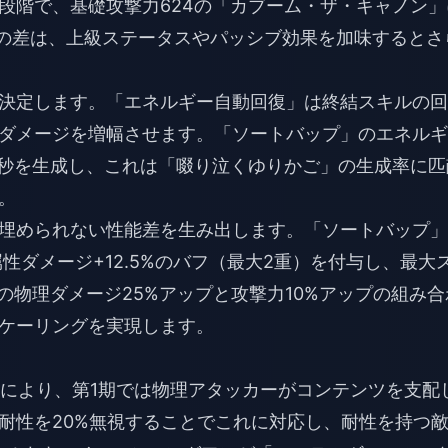
段階で、基礎攻撃力624の「カブーム・ザ・キャノン」
この差は、上級ステータスやパッシブ効果を加味するとさ
決定します。「エネルギー自動回復」は終結スキルの回
ダメージを増幅させます。「ソートバップ」のエネルギ
ー/秒を生成し、これは「啜り泣くゆりかご」の生成率に匹
。
埋められない性能差を生み出します。「ソートバップ」
性ダメージ+12.5%のバフ（最大2重）を付与し、最大
の物理ダメージ25%アップと攻撃力10%アップの組み合
ケーリングを実現します。
布により、第1期では物理アタッカーがコンテンツを支配
耐性を20%無視することでこれに対応し、耐性を持つ