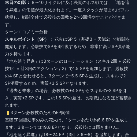
末日の幻影：
8〜10サイクルに及ぶ長期のボス戦では、「地を這
う昇進」の価値が最大化されます。一度スタックが溜まればフル
稼働し、戦闘全体で必殺技の回数を2〜3回増やすことができま
す。
ターンエコノミー分析
スキルポイント（SP）：
花火はSP 5（基礎3 + 天賦2）で戦闘を
開始します。必殺技でSPを4回復するため、非常に高いSP供給能
力を持ちます。
「地を這う昇進」は3ターンのローテーション（スキル2回 + 必殺
技1回 = 計3回のアクション / 2）で1.5 SPを追加します。必殺技
の4 SPと合わせると、3ターンで+5.5 SPを生成し、スキルで2
SP消費するため、実質+3.5 SPとなります。
「過去と未来」の場合、必殺技の+4 SPからスキルの-2 SPを引
き、実質+2 SPです。この1.5 SPの差は、長期戦になるほど蓄積さ
れます。
3ターン必殺技のためのEP閾値
基礎EP回復効率のみの花火は、1ターンあたり約6.6 EPを生成し
ます。3ターンでは19.8 EPとなり、必殺技には届きません。
「地を這う昇進」は18〜24 EP（3回 × 6〜8）を追加します。合