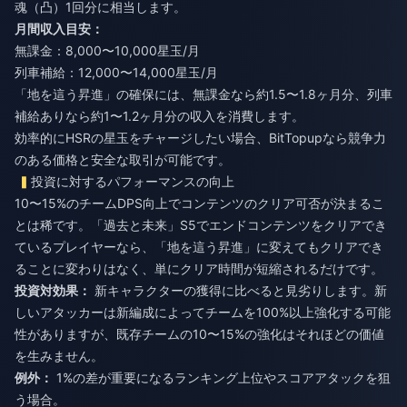
魂（凸）1回分に相当します。
月間収入目安：
無課金：8,000〜10,000星玉/月
列車補給：12,000〜14,000星玉/月
「地を這う昇進」の確保には、無課金なら約1.5〜1.8ヶ月分、列車
補給ありなら約1〜1.2ヶ月分の収入を消費します。
効率的に
HSRの星玉をチャージ
したい場合、BitTopupなら競争力
のある価格と安全な取引が可能です。
投資に対するパフォーマンスの向上
10〜15%のチームDPS向上でコンテンツのクリア可否が決まるこ
とは稀です。「過去と未来」S5でエンドコンテンツをクリアでき
ているプレイヤーなら、「地を這う昇進」に変えてもクリアでき
ることに変わりはなく、単にクリア時間が短縮されるだけです。
投資対効果：
新キャラクターの獲得に比べると見劣りします。新
しいアタッカーは新編成によってチームを100%以上強化する可能
性がありますが、既存チームの10〜15%の強化はそれほどの価値
を生みません。
例外：
1%の差が重要になるランキング上位やスコアアタックを狙
う場合。