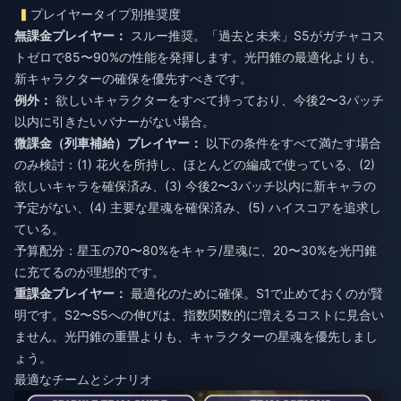
プレイヤータイプ別推奨度
無課金プレイヤー：
スルー推奨。「過去と未来」S5がガチャコス
トゼロで85〜90%の性能を発揮します。光円錐の最適化よりも、
新キャラクターの確保を優先すべきです。
例外：
欲しいキャラクターをすべて持っており、今後2〜3パッチ
以内に引きたいバナーがない場合。
微課金（列車補給）プレイヤー：
以下の条件をすべて満たす場合
のみ検討：(1) 花火を所持し、ほとんどの編成で使っている、(2)
欲しいキャラを確保済み、(3) 今後2〜3パッチ以内に新キャラの
予定がない、(4) 主要な星魂を確保済み、(5) ハイスコアを追求し
ている。
予算配分：星玉の70〜80%をキャラ/星魂に、20〜30%を光円錐
に充てるのが理想的です。
重課金プレイヤー：
最適化のために確保。S1で止めておくのが賢
明です。S2〜S5への伸びは、指数関数的に増えるコストに見合い
ません。光円錐の重畳よりも、キャラクターの星魂を優先しまし
ょう。
最適なチームとシナリオ