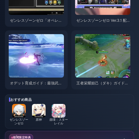
ゼンレスゾーンゼロ「オペレー
ゼンレスゾーンゼロ Ver.3.1 配布
ション・ベーグル」攻略ガイド
S級エージェント選択ガイド | 2
| 2026年8月
026年8月
オデット育成ガイド：最強武
王者栄耀妲己（ダキ）ガイド：
器、聖遺物、パーティ編成 | 20
知っておくべき10のテクニック
26年8月
| 2026年8月
おすすめ商品
ゼンレスゾー
原神
崩壊：スター
ンゼロ
レイル
期間限定特典