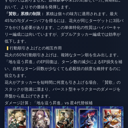
おいて、よりその価値を発揮します。
「賛歌」累積の制限：
累積は個々の味方に適用されます。最大
45%の与ダメージバフを得るには、花火が同じターゲットに3回バ
フをかける必要があります。この単体特化の性質はハイパーキャ
リー編成には向いていますが、ダブルアタッカー編成では効率が
低下します。
行動順引き上げとの相互作用
花火の50%行動順引き上げは、複雑なターン順を生み出します。
「地を這う昇進」のEP回復は、ターン数の減少によるEP損失を補
い、自然なターン回数が少なくても必殺技の頻度を維持するのに
役立ちます。
花火がアタッカーを短時間に何度も引き上げる場合、「賛歌」の
スタックが急速に溜まり、バースト型キャラクターのダメージを
序盤から底上げできます。
ダメージ計算：「地を這う昇進」vs 星4代替候補