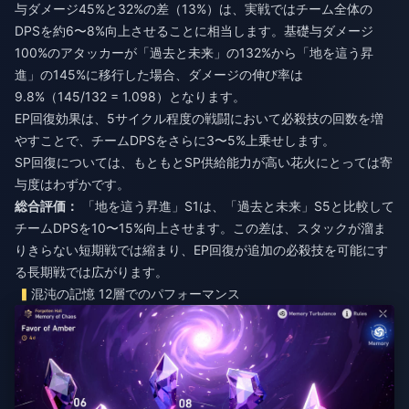
与ダメージ45%と32%の差（13%）は、実戦ではチーム全体の
DPSを約6〜8%向上させることに相当します。基礎与ダメージ
100%のアタッカーが「過去と未来」の132%から「地を這う昇
進」の145%に移行した場合、ダメージの伸び率は
9.8%（145/132 = 1.098）となります。
EP回復効果は、5サイクル程度の戦闘において必殺技の回数を増
やすことで、チームDPSをさらに3〜5%上乗せします。
SP回復については、もともとSP供給能力が高い花火にとっては寄
与度はわずかです。
総合評価：
「地を這う昇進」S1は、「過去と未来」S5と比較して
チームDPSを10〜15%向上させます。この差は、スタックが溜ま
りきらない短期戦では縮まり、EP回復が追加の必殺技を可能にす
る長期戦では広がります。
混沌の記憶 12層でのパフォーマンス