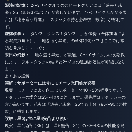
混沌の記憶：
2〜3サイクルでのスピードクリアには「過去と未
来」S5（即時32%バフ）が適しています。4〜5サイクルかかる場
合は「地を這う昇進」（スタック維持と必殺技回数増）が有利で
す。
虚構叙事：
「ダンス！ダンス！ダンス！」が優勢（全体加速によ
る殲滅力向上）。「地を這う昇進」の単体特化バフはここでは本
領を発揮しにくいです。
末日の幻影：
「地を這う昇進」が最適。8〜10サイクルの長期戦
により、フルスタックの維持と2〜3回の追加必殺技が可能になり
ます。
よくある誤解
誤解：サポーターには常にモチーフ光円錐が必要
現実：モチーフによる向上はサポーターで10〜20%程度ですが、
アタッカーの場合は25〜40%に達します。優先度はアタッカーの
方が高いです。花火は「過去と未来」S5でも十分（85〜90%の性
能）に機能します。
誤解：星5は常に星4完凸より強い
現実：星4完凸（S5）は、星5無凸（S1）の70〜90%の性能を発