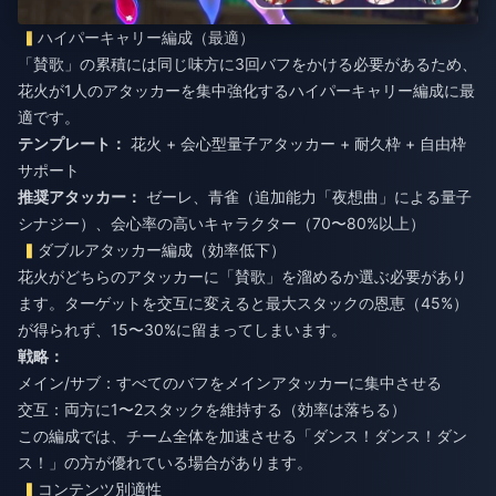
ハイパーキャリー編成（最適）
「賛歌」の累積には同じ味方に3回バフをかける必要があるため、
花火が1人のアタッカーを集中強化するハイパーキャリー編成に最
適です。
テンプレート：
花火 + 会心型量子アタッカー + 耐久枠 + 自由枠
サポート
推奨アタッカー：
ゼーレ、青雀（追加能力「夜想曲」による量子
シナジー）、会心率の高いキャラクター（70〜80%以上）
ダブルアタッカー編成（効率低下）
花火がどちらのアタッカーに「賛歌」を溜めるか選ぶ必要があり
ます。ターゲットを交互に変えると最大スタックの恩恵（45%）
が得られず、15〜30%に留まってしまいます。
戦略：
メイン/サブ：すべてのバフをメインアタッカーに集中させる
交互：両方に1〜2スタックを維持する（効率は落ちる）
この編成では、チーム全体を加速させる「ダンス！ダンス！ダン
ス！」の方が優れている場合があります。
コンテンツ別適性