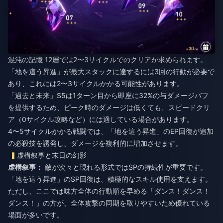
混沌の記憶 12層では2〜3サイクルでのクリアが求められます。
「地を這う昇進」が最大スタックに達するには3回の行動が必要で
あり、これには2〜3サイクルかかる可能性があります。
「過去と未来」S5は1ターン目から即座に32%の与ダメージバフ
を提供するため、ピーク時のダメージは低くても、スピードクリ
ア（0サイクル攻略など）には適している場合があります。
4〜5サイクルかかる戦闘では、「地を這う昇進」のEP回復が追加
の必殺技を誘発し、ダメージを複利的に増加させます。
虚構叙事と末日の幻影
虚構叙事：
敵が次々と現れる形式ではSPの持続性が重要です。
「地を這う昇進」のSP回復は、積極的なスキル使用を支えます。
ただし、ここでは味方全体の行動順を早める「ダンス！ダンス！
ダンス！」の方が、全体攻撃の同期を取りやすいため優れている
場面が多いです。