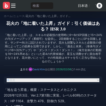
検索
日本语
/
ホーム
/
ニュース
/
花火の「地に着いた上昇」ガイド：引く価値はある？ HSR 3.0
花火の「地に着いた上昇」ガイド：引く価値はあ
る？ HSR 3.0
「地に着いた上昇」は、スキルや必殺技の使用時に6〜8のEP回復と15〜24%
の与ダメージアップ（累積可）を提供し、2回発動するごとにSPを回復しま
す。サンデー向けに設計されていますが、花火も頻繁なスキルと必殺技の使
用によってこの効果を活用できます。しかし、「過去と未来」（単体与ダメ
ージ16〜32%アップ）や「ダンス！ダンス！ダンス！」（味方全体の行動順
を16〜24%早める）といった星4の代替候補が、星玉を消費せずに競合相手
となります。花火使いにとって、その性能差はガチャを引く正当な理由にな
るのでしょうか？
著者:
David Kim
公開日:
2026/02/06
1 min 読む
目次
「地を這う昇進」概要：ステータスとメカニクス
2026年12月3日、Ver.2.7第1期に実装。レベル80時のステータ
ス：HP 1164、攻撃力 476、防御力 529。