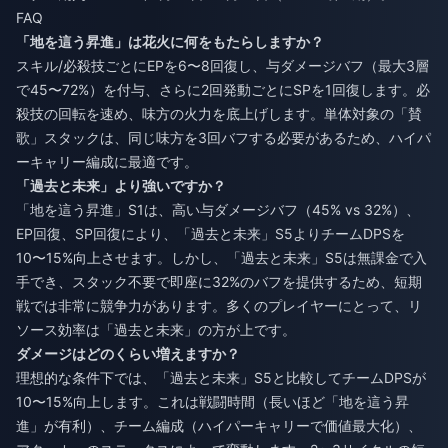
FAQ
「地を這う昇進」は花火に何をもたらしますか？
スキル/必殺技ごとにEPを6〜8回復し、与ダメージバフ（最大3層
で45〜72%）を付与、さらに2回発動ごとにSPを1回復します。必
殺技の回転を速め、味方の火力を底上げします。単体対象の「賛
歌」スタックは、同じ味方を3回バフする必要があるため、ハイパ
ーキャリー編成に最適です。
「過去と未来」より強いですか？
「地を這う昇進」S1は、高い与ダメージバフ（45% vs 32%）、
EP回復、SP回復により、「過去と未来」S5よりチームDPSを
10〜15%向上させます。しかし、「過去と未来」S5は無課金で入
手でき、スタック不要で即座に32%のバフを提供するため、短期
戦では非常に競争力があります。多くのプレイヤーにとって、リ
ソース効率は「過去と未来」の方が上です。
ダメージはどのくらい増えますか？
理想的な条件下では、「過去と未来」S5と比較してチームDPSが
10〜15%向上します。これは戦闘時間（長いほど「地を這う昇
進」が有利）、チーム編成（ハイパーキャリーで価値最大化）、