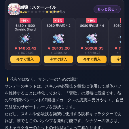
崩壊：スターレイル
もっと見る ›
4.26
906 販売済み
-16%
-16%
-16%
-16%
6480 + 1600
8080 夢の涙 * 2
8080 夢の涙 * 4
8080 夢の
Oneiric Shard
￥ 14052.42
￥ 28103.20
￥ 56208.05
￥ 11241
￥ 16792.03
￥ 33584.22
￥ 67168.28
￥ 13433
今すぐ購入
今すぐ購入
今すぐ購入
今すぐ
花火ではなく、サンデーのための設計
サンデーのキットは、スキルや必殺技を頻繁に使用して単体バフ
を維持することに特化しており、「賛歌」の累積に最適です。彼
のSP消費パターンもSP回復メカニクスの恩恵を受けやすく、自己
完結型のサポートループを形成します。
ただし、スキルや必殺技を頻繁に使用する調和キャラクターであ
れば、誰でもこのパッシブを発動可能です。シナジーの強さは、
各キャラクターのキットの仕組みによって異なります。