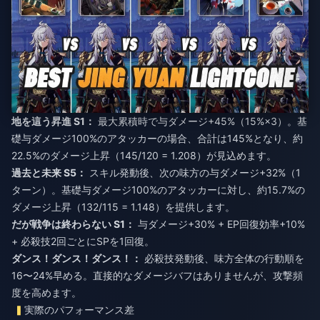
地を這う昇進 S1：
最大累積時で与ダメージ+45%（15%×3）。基
礎与ダメージ100%のアタッカーの場合、合計は145%となり、約
22.5%のダメージ上昇（145/120 = 1.208）が見込めます。
過去と未来 S5：
スキル発動後、次の味方の与ダメージ+32%（1
ターン）。基礎与ダメージ100%のアタッカーに対し、約15.7%の
ダメージ上昇（132/115 = 1.148）を提供します。
だが戦争は終わらない S1：
与ダメージ+30% + EP回復効率+10%
+ 必殺技2回ごとにSPを1回復。
ダンス！ダンス！ダンス！：
必殺技発動後、味方全体の行動順を
16〜24%早める。直接的なダメージバフはありませんが、攻撃頻
度を高めます。
実際のパフォーマンス差