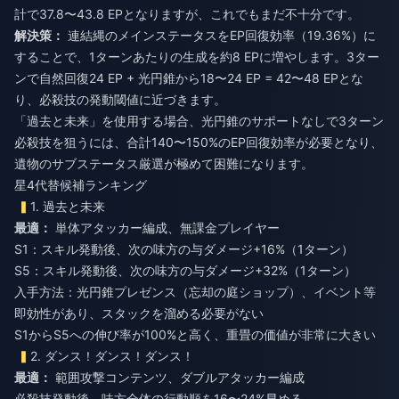
計で37.8〜43.8 EPとなりますが、これでもまだ不十分です。
解決策：
連結縄のメインステータスをEP回復効率（19.36%）に
することで、1ターンあたりの生成を約8 EPに増やします。3ター
ンで自然回復24 EP + 光円錐から18〜24 EP = 42〜48 EPとな
り、必殺技の発動閾値に近づきます。
「過去と未来」を使用する場合、光円錐のサポートなしで3ターン
必殺技を狙うには、合計140〜150%のEP回復効率が必要となり、
遺物のサブステータス厳選が極めて困難になります。
星4代替候補ランキング
1. 過去と未来
最適：
単体アタッカー編成、無課金プレイヤー
S1：スキル発動後、次の味方の与ダメージ+16%（1ターン）
S5：スキル発動後、次の味方の与ダメージ+32%（1ターン）
入手方法：光円錐プレゼンス（忘却の庭ショップ）、イベント等
即効性があり、スタックを溜める必要がない
S1からS5への伸び率が100%と高く、重畳の価値が非常に大きい
2. ダンス！ダンス！ダンス！
最適：
範囲攻撃コンテンツ、ダブルアタッカー編成
必殺技発動後、味方全体の行動順を16〜24%早める