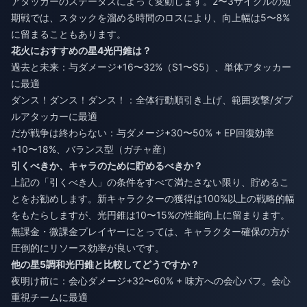
アタッカーのステータスによって変動します。2〜3サイクルの短
期戦では、スタックを溜める時間のロスにより、向上幅は5〜8%
に留まることもあります。
花火におすすめの星4光円錐は？
過去と未来：与ダメージ+16〜32%（S1〜S5）、単体アタッカー
に最適
ダンス！ダンス！ダンス！：全体行動順引き上げ、範囲攻撃/ダブ
ルアタッカーに最適
だが戦争は終わらない：与ダメージ+30〜50% + EP回復効率
+10〜18%、バランス型（ガチャ産）
引くべきか、キャラのために貯めるべきか？
上記の「引くべき人」の条件をすべて満たさない限り、貯めるこ
とをお勧めします。新キャラクターの獲得は100%以上の戦略的幅
をもたらしますが、光円錐は10〜15%の性能向上に留まります。
無課金・微課金プレイヤーにとっては、キャラクター確保の方が
圧倒的にリソース効率が良いです。
他の星5調和光円錐と比較してどうですか？
夜明け前に：会心ダメージ+32〜60% + 味方への会心バフ。会心
重視チームに最適