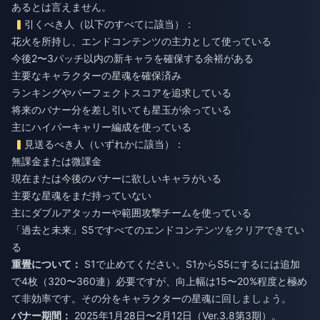
あるとは言えません。
引くべき人（以下のすべてに該当）：
花火を所持し、エンドコンテンツの主力として使っている
今後2〜3パッチ以内の新キャラを確保する余裕がある
主要なキャラクターの星魂を確保済み
ランキングやパーフェクトスコアを追求している
将来のバナー分を差し引いても星玉が余っている
主にハイパーキャリー編成を使っている
見送るべき人（いずれかに該当）：
無課金または微課金
現在または今後のバナーに欲しいキャラがいる
主要な星魂をまだ持っていない
主にダブルアタッカーや範囲攻撃チームを使っている
「過去と未来」S5ですべてのエンドコンテンツをクリアできてい
る
重畳について：
S1で止めてください。S1からS5にするには追加
で4枚（320〜360連）必要ですが、向上幅は15〜20%程度と極め
て非効率です。その分をキャラクターの星魂に回しましょう。
バナー期間：
2025年1月28日〜2月12日（Ver.3.8第3期）。