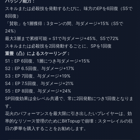
パッシブ能力：
スキルまたは必殺技を発動するたびに、味方のEPを6回復（S5で
8回復）
「賛歌」を1層獲得：3ターンの間、与ダメージ+15%（S5で
24%）
最大3層まで累積可能 = S1で与ダメージ+45%、S5で72%
スキルまたは必殺技を2回発動するごとに、SPを1回復
重畳（凸）によるスケーリング：
S1：EP 6回復、1層につき与ダメージ+15%
S2：EP 6.5回復、与ダメージ+17%
S3：EP 7回復、与ダメージ+19%
S4：EP 7.5回復、与ダメージ+21%
S5：EP 8回復、与ダメージ+24%
SP回復効果は全レベル共通で、常に2回発動につき1回復となりま
す。
花火のパフォーマンスを最大限に引き出したいプレイヤーは、効
率的なリソース管理のためにBitTopupで
崩壊：スターレイルの往
日の夢華を購入
することをお勧めします。