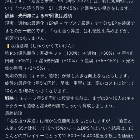
揮します。「過去と未来」S5（与ダメ32%）は、特に短期戦にお
いて「地を這う昇進」S1（最大45%）と遜色ない働きをします。
誤解：光円錐によるEP回復は必須
現実：遺物の最適化（EP縄 + サブステ厳選）で十分なEPを確保で
きるのが一般的です。「地を這う昇進」は利便性を高めますが、
必須ではありません。
収穫逓減（しゅうかくていげん）
強化の優先順位：基礎キット（100%）→ 遺物（+30%）→ 星4光
円錐（+15%）→ 星5光円錐（+10%）→ 星魂（+5〜15%）→ 光円
錐の重畳（+3〜5%）。
初期の投資（キャラ、遺物）が最も大きな向上をもたらします。
終盤の最適化（星5光円錐、星魂、重畳）は、高いコストに対して
得られる利得が小さくなります。
戦略：
モチーフ星5光円錐に投資する前に、まずは8〜10人のキャ
ラクターを遺物と星4光円錐でしっかり育成しましょう。
最終結論
「地を這う昇進」は確かな性能向上をもたらしますが、「過去と
未来」S5と比較して10〜15%のチームDPS向上という結果は、ほ
とんどのプレイヤーにとって12,800〜14,400星玉を投じる価値が