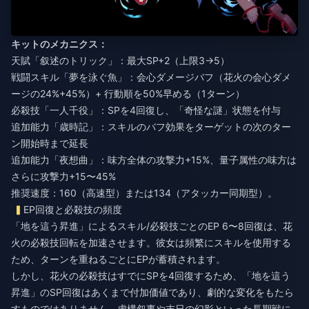
キットのメカニクス：
天賦「叙述のトリック」：最大SP+2（上限3→5）
戦闘スキル「夢を泳ぐ魚」：会心ダメージバフ（花火の会心ダメ
ージの24%+45%）+ 行動順を50%早める（1ターン）
必殺技「一人千役」：SPを4回復し、「奇怪な謎」状態を付与
追加能力「歳時記」：スキルのバフ効果をターゲットの次のター
ン開始時まで延長
追加能力「夜想曲」：味方全体の攻撃力+15%、量子属性の味方は
さらに攻撃力+15〜45%
推奨速度：160（高速型）または134（アタッカー同期型）。
EP回復と必殺技の頻度
「地を這う昇進」によるスキル/必殺技ごとのEP 6〜8回復は、花
火の必殺技回転を加速させます。彼女は頻繁にスキルを使用する
ため、ターンを重ねるごとにEPが蓄積されます。
しかし、花火の必殺技はすでにSPを4回復するため、「地を這う
昇進」のSP回復はあくまで付加価値であり、劇的な変化をもたら
すものではありません。虚構叙事や末日の幻影といった長期戦に