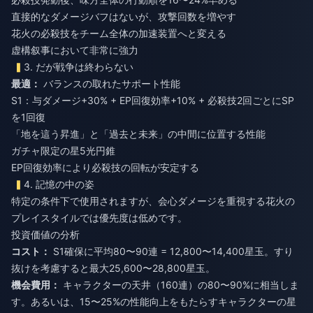
直接的なダメージバフはないが、攻撃回数を増やす
花火の必殺技をチーム全体の加速装置へと変える
虚構叙事において非常に強力
3. だが戦争は終わらない
最適：
バランスの取れたサポート性能
S1：与ダメージ+30% + EP回復効率+10% + 必殺技2回ごとにSP
を1回復
「地を這う昇進」と「過去と未来」の中間に位置する性能
ガチャ限定の星5光円錐
EP回復効率により必殺技の回転が安定する
4. 記憶の中の姿
特定の条件下で使用されますが、会心ダメージを重視する花火の
プレイスタイルでは優先度は低めです。
投資価値の分析
コスト：
S1確保に平均80〜90連 = 12,800〜14,400星玉。すり
抜けを考慮すると最大25,600〜28,800星玉。
機会費用：
キャラクターの天井（160連）の80〜90%に相当しま
す。あるいは、15〜25%の性能向上をもたらすキャラクターの星