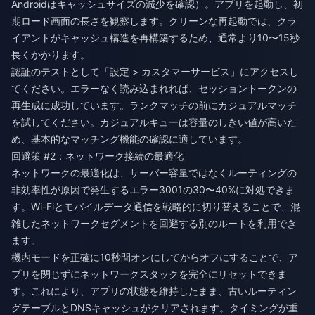
Androidはキャッシュサイズの減少を確認）。アプリを起動し、初
期ロード画面の長さを観察します。クリーンな再起動では、クラ
イアントがキャッシュ構造を再構築するため、通常より10〜15秒
長くかかります。
認証のテストとして「設定 > カスタマーサービス」にアクセスし
てください。エラーなく読み込まれれば、セッショントークンの
再生成に成功しています。ランクマッチの前にカジュアルマッチ
を試してください。カジュアルキューは容量のしきい値が高いた
め、基本的なマッチング機能の確認に適しています。
回避策 #2：ネットワーク接続の最適化
ネットワークの最適化は、サーバー容量ではなくルーティングの
非効率性が原因で発生するエラー3001の30〜40%に対処できま
す。Wi-Fiとモバイルデータ通信を戦略的に切り替えることで、混
雑したネットワークセグメントを回避する別のルートを利用でき
ます。
機内モードを正確に10秒間オンにしてからオフにすることで、ア
プリを閉じずにネットワークスタックを完全にリセットできま
す。これにより、アプリの状態を維持したまま、古いルーティン
グテーブルとDNSキャッシュがクリアされます。タイミングが重