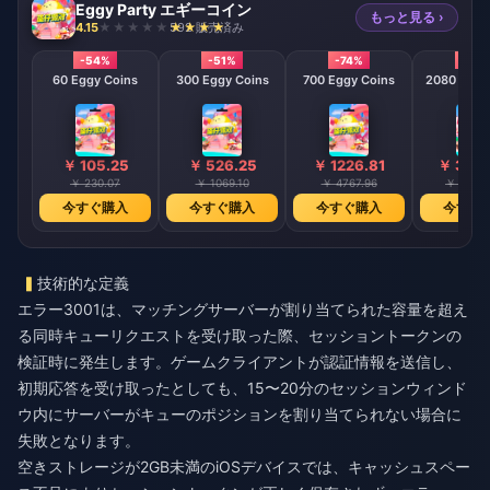
Eggy Party エギーコイン
もっと見る ›
4.15
592 販売済み
-54%
-51%
-74%
-79
60 Eggy Coins
300 Eggy Coins
700 Eggy Coins
2080 E
￥ 105.25
￥ 526.25
￥ 1226.81
￥ 3642
￥ 230.07
￥ 1069.10
￥ 4767.96
￥ 17028
今すぐ購入
今すぐ購入
今すぐ購入
今すぐ
技術的な定義
エラー3001は、マッチングサーバーが割り当てられた容量を超え
る同時キューリクエストを受け取った際、セッショントークンの
検証時に発生します。ゲームクライアントが認証情報を送信し、
初期応答を受け取ったとしても、15〜20分のセッションウィンド
ウ内にサーバーがキューのポジションを割り当てられない場合に
失敗となります。
空きストレージが2GB未満のiOSデバイスでは、キャッシュスペー