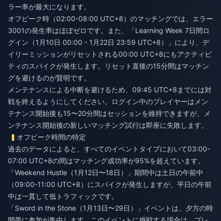
ラー率が最大になります。
オフピーク時（02:00-08:00 UTC+8）のマッチングでは、エラー
3001の発生率はほぼゼロです。また、「Learning Week 7日間ロ
グイン（1月10日 00:00 - 1月22日 23:59 UTC+8）」により、デ
イリーミッションがリセットされる00:00 UTC+8にもアクティビ
ティのスパイクが発生します。リセット直後の15分間はマッチン
グを避けるのが賢明です。
メンテナンスによる中断を避けるため、09:45 UTC+8までには対
戦を終えるようにしてください。ログイン中のプレイヤーはメン
テナンス開始後も15〜20分間はセッションを維持できますが、メ
ンテナンス開始後の新しいマッチング試行は即座に失敗します。
オフピーク時間の特定
過去のデータによると、すべてのイベントタイプにおいて03:00-
07:00 UTC+8の間はマッチング成功率が95%を超えています。
「Weekend Hustle（1月12日〜18日）」期間中は土日の午前中
（09:00-11:00 UTC+8）にスパイクが発生しますが、平日の午前
中は一貫して低トラフィックです。
「Sword in the Stone（1月13日〜29日）」イベントは、夕方の時
間帯に参加が集中します。このイベントに挑戦する場合は、プレ