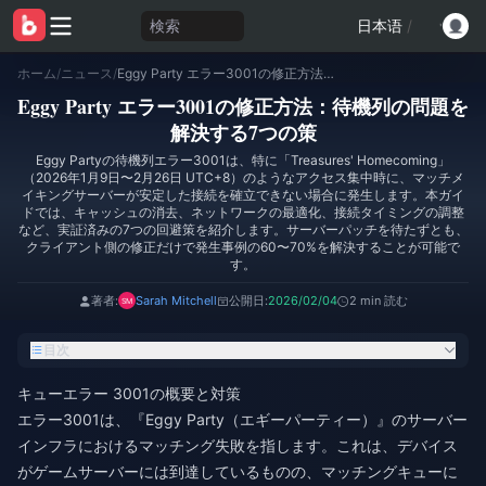
検索
日本语
/
ホーム
/
ニュース
/
Eggy Party エラー3001の修正方法：待機列の問題を解決する7つの策
Eggy Party エラー3001の修正方法：待機列の問題を
解決する7つの策
Eggy Partyの待機列エラー3001は、特に「Treasures' Homecoming」
（2026年1月9日〜2月26日 UTC+8）のようなアクセス集中時に、マッチメ
イキングサーバーが安定した接続を確立できない場合に発生します。本ガイ
ドでは、キャッシュの消去、ネットワークの最適化、接続タイミングの調整
など、実証済みの7つの回避策を紹介します。サーバーパッチを待たずとも、
クライアント側の修正だけで発生事例の60〜70%を解決することが可能で
す。
著者:
Sarah Mitchell
公開日:
2026/02/04
2 min 読む
目次
キューエラー 3001の概要と対策
エラー3001は、『Eggy Party（エギーパーティー）』のサーバー
インフラにおけるマッチング失敗を指します。これは、デバイス
がゲームサーバーには到達しているものの、マッチングキューに