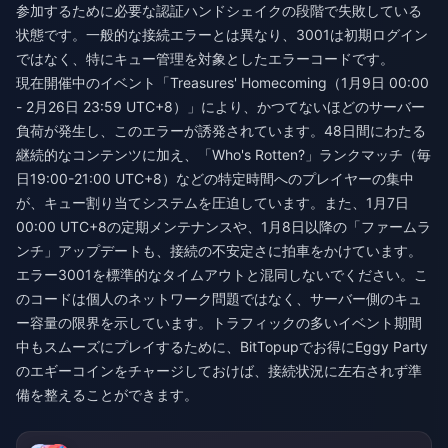
参加するために必要な認証ハンドシェイクの段階で失敗している
状態です。一般的な接続エラーとは異なり、3001は初期ログイン
ではなく、特にキュー管理を対象としたエラーコードです。
現在開催中のイベント「Treasures' Homecoming（1月9日 00:00
- 2月26日 23:59 UTC+8）」により、かつてないほどのサーバー
負荷が発生し、このエラーが誘発されています。48日間にわたる
継続的なコンテンツに加え、「Who's Rotten?」ランクマッチ（毎
日19:00-21:00 UTC+8）などの特定時間へのプレイヤーの集中
が、キュー割り当てシステムを圧迫しています。また、1月7日
00:00 UTC+8の定期メンテナンスや、1月8日以降の「ファームラ
ンチ」アップデートも、接続の不安定さに拍車をかけています。
エラー3001を標準的なタイムアウトと混同しないでください。こ
のコードは個人のネットワーク問題ではなく、サーバー側のキュ
ー容量の限界を示しています。トラフィックの多いイベント期間
中もスムーズにプレイするために、BitTopupで
お得にEggy Party
のエギーコインをチャージ
しておけば、接続状況に左右されず準
備を整えることができます。