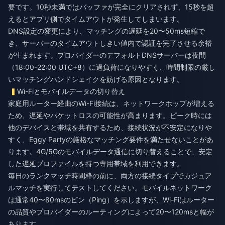
要です。10秒未満ではバッファが完全にクリアされず、15秒を超
えるとアプリ側でタイムアウトが発生してしまいます。
DNS設定の変更により、マッチングの遅延を20〜50ms短縮で
き、サーバーのタイムアウトしきい値内で認証を完了させる余裕
が生まれます。プロバイダーのデフォルトDNSサーバーは夜間
（18:00-22:00 UTC+8）に過負荷になりやすく、時間制限の厳し
いマッチングハンドシェイクを妨げる原因となります。
Wi-Fiとモバイルデータの切り替え
家庭用ルーター経由のWi-Fi接続は、ネットワークホップが増える
ため、遅延やパケットロスの可能性が高まります。ピーク時には
他のデバイスと帯域を共有するため、接続状況が不安定になりや
すく、Eggy Partyの厳格なマッチング要件を満たせないことがあ
ります。4G/5Gのモバイルデータ通信に切り替えることで、安定
した遅延プロファイルを持つ専用帯域を利用できます。
毎日のランクマッチ時間枠の前に、両方の接続タイプでカジュア
ルマッチを実行してテストしてください。モバイルネットワーク
は通常40〜80msのピン（Ping）を示しますが、Wi-Fiはルーター
の品質やプロバイダーのルーティングによって20〜120msと幅が
あります。