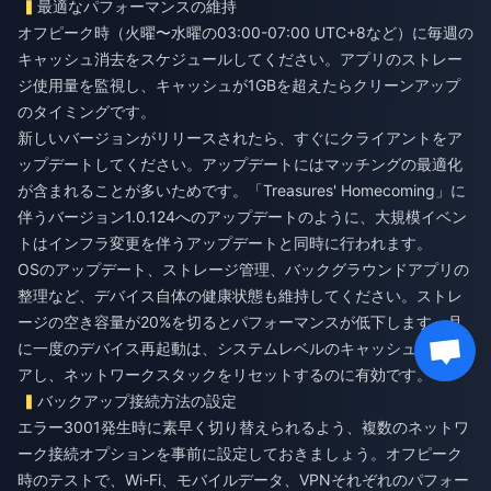
最適なパフォーマンスの維持
オフピーク時（火曜〜水曜の03:00-07:00 UTC+8など）に毎週の
キャッシュ消去をスケジュールしてください。アプリのストレー
ジ使用量を監視し、キャッシュが1GBを超えたらクリーンアップ
のタイミングです。
新しいバージョンがリリースされたら、すぐにクライアントをア
ップデートしてください。アップデートにはマッチングの最適化
が含まれることが多いためです。「Treasures' Homecoming」に
伴うバージョン1.0.124へのアップデートのように、大規模イベン
トはインフラ変更を伴うアップデートと同時に行われます。
OSのアップデート、ストレージ管理、バックグラウンドアプリの
整理など、デバイス自体の健康状態も維持してください。ストレ
ージの空き容量が20%を切るとパフォーマンスが低下します。月
に一度のデバイス再起動は、システムレベルのキャッシュをクリ
アし、ネットワークスタックをリセットするのに有効です。
バックアップ接続方法の設定
エラー3001発生時に素早く切り替えられるよう、複数のネットワ
ーク接続オプションを事前に設定しておきましょう。オフピーク
時のテストで、Wi-Fi、モバイルデータ、VPNそれぞれのパフォー