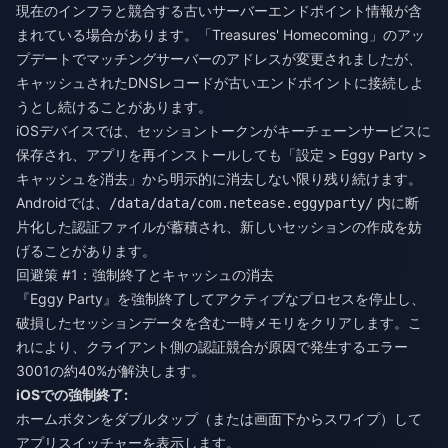
現在のインフラと競合する古いサーバーエンドポイント情報が含
まれている場合があります。「Treasures' Homecoming」のアッ
プデートでマッチングサーバーのアドレスが変更されましたが、
キャッシュされたDNSレコードが古いエンドポイントに接続しよ
うとし続けることがあります。
iOSデバイスでは、セッショントークンがキーチェーンサービスに
保存され、アプリを再インストールしても「設定 > Eggy Party >
キャッシュを消去」から明示的に消去しない限り残り続けます。
Androidでは、
内に断
/data/data/com.netease.eggyparty/
片化した認証ファイルが蓄積され、新しいセッションの作成を妨
げることがあります。
回避策 #1：強制終了とキャッシュの消去
『Eggy Party』を強制終了してアクティブなプロセスを停止し、
破損したセッションデータを含む一時メモリをクリアします。こ
れにより、クライアント側の認証競合が原因で発生するエラー
3001の約40%が解決します。
iOSでの強制終了:
ホームボタンをダブルタップ（または画面下からスワイプ）して
アプリスイッチャーを表示します。