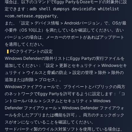
場合は、以下のコマンドでEggy PartyをDozeモードの対象外に設
定できます：
adb shell dumpsys deviceidle whitelist
。
+com.netease.eggyparty
また、「設定 > デバイス情報 > Androidバージョン」で、OSが最
小要件（OS 10以上）を満たしているか確認してください。古い
バージョンの場合は、メーカーのサポートがあればアップデート
を適用してください。
PCクライアントの設定
Windows Defenderの除外リストにEggy Partyの実行ファイルを
追加してください：「設定 > 更新とセキュリティ > Windowsセキ
ュリティ > ウイルスと脅威の防止 > 設定の管理 > 除外 > 除外の
追加または削除 > プロセス」。
Windowsファイアウォールで、プライベートとパブリックの両方
のネットワークでEggy Partyを許可するように設定します：「コ
ントロールパネル > システムとセキュリティ > Windows
Defender ファイアウォール > Windows Defender ファイアウォ
ールを介したアプリまたは機能を許可」。両方のチェックボック
スがオンになっていることを確認してください。
サードパーティ製のウイルス対策ソフトを使用している場合は、