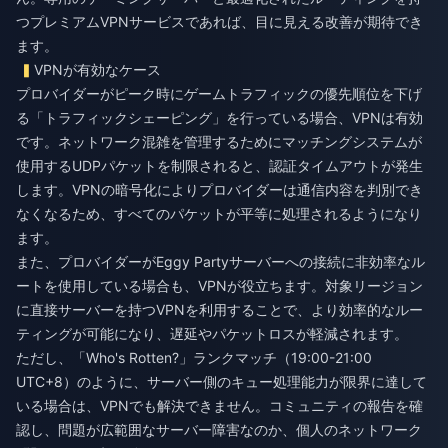
つプレミアムVPNサービスであれば、目に見える改善が期待でき
ます。
VPNが有効なケース
プロバイダーがピーク時にゲームトラフィックの優先順位を下げ
る「トラフィックシェーピング」を行っている場合、VPNは有効
です。ネットワーク混雑を管理するためにマッチングシステムが
使用するUDPパケットを制限されると、認証タイムアウトが発生
します。VPNの暗号化によりプロバイダーは通信内容を判別でき
なくなるため、すべてのパケットが平等に処理されるようになり
ます。
また、プロバイダーがEggy Partyサーバーへの接続に非効率なル
ートを使用している場合も、VPNが役立ちます。対象リージョン
に直接サーバーを持つVPNを利用することで、より効率的なルー
ティングが可能になり、遅延やパケットロスが軽減されます。
ただし、「Who's Rotten?」ランクマッチ（19:00-21:00
UTC+8）のように、サーバー側のキュー処理能力が限界に達して
いる場合は、VPNでも解決できません。コミュニティの報告を確
認し、問題が広範囲なサーバー障害なのか、個人のネットワーク