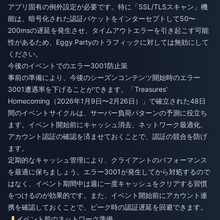
アプリ固有の例外設定が必要です。特に「SSL/TLSスキャン」機
能は、暗号化された認証パケットをインターセプトして50〜
200msの遅延を発生させ、タイムアウトエラーを引き起こす可能
性があるため、Eggy Partyのトラフィックに対しては無効にして
ください。
今後のイベントでのエラー3001防止策
事前の準備により、今後のシーズンコンテンツ開始時のエラー
3001遭遇率を下げることができます。「Treasures'
Homecoming（2026年1月9日〜2月26日）」で確立された48日
間のイベントサイクルは、サーバー負荷パターンの予測に役立ち
ます。イベント開始前にキャッシュ消去、ネットワーク最適化、
アカウント認証の確認を済ませておくことで、認証の競合を防げ
ます。
定期的なキャッシュ管理により、クライアントのパフォーマンス
を最適に保ちましょう。エラー3001が発生してから対処するので
はなく、イベント期間中は週に一度キャッシュをクリアする習慣
をつけるのが効果的です。また、イベント開始前にアカウント連
携を確認しておくことで、ピーク時の認証遅延を回避できます。
イベント前のネットワーク準備