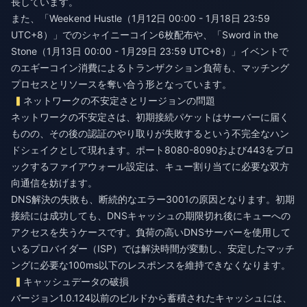
長しています。
また、「Weekend Hustle（1月12日 00:00 - 1月18日 23:59
UTC+8）」でのシャイニーコイン6枚配布や、「Sword in the
Stone（1月13日 00:00 - 1月29日 23:59 UTC+8）」イベントで
のエギーコイン消費によるトランザクション負荷も、マッチング
プロセスとリソースを奪い合う形となっています。
ネットワークの不安定さとリージョンの問題
ネットワークの不安定さは、初期接続パケットはサーバーに届く
ものの、その後の認証のやり取りが失敗するという不完全なハン
ドシェイクとして現れます。ポート8080-8090および443をブロ
ックするファイアウォール設定は、キュー割り当てに必要な双方
向通信を妨げます。
DNS解決の失敗も、断続的なエラー3001の原因となります。初期
接続には成功しても、DNSキャッシュの期限切れ後にキューへの
アクセスを失うケースです。負荷の高いDNSサーバーを使用して
いるプロバイダー（ISP）では解決時間が変動し、安定したマッチ
ングに必要な100ms以下のレスポンスを維持できなくなります。
キャッシュデータの破損
バージョン1.0.124以前のビルドから蓄積されたキャッシュには、