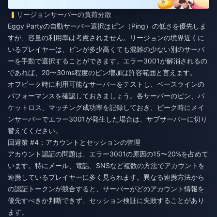
リージョンサーバーの負荷分散
Eggy Partyの自動サーバー選択はピン（Ping）の低さを優先しま
すが、容量の利用率は考慮されません。リージョンの境界近くに
いるプレイヤーは、ピンが多少高くても混雑の少ない別のサーバ
ーを手動で選択することができます。エラー3001が解消されるの
であれば、20〜30ms程度のピン増加は許容範囲と言えます。
オフピーク時に利用可能なサーバーをテストし、ベースラインの
パフォーマンスを確認しておきましょう。各サーバーのピン、パ
ケットロス、マッチング成功率を記録しておき、ピーク時にメイ
ンサーバーでエラー3001が発生した場合は、サブサーバーに切り
替えてください。
回避策 #4：アカウントとセッションの管理
アカウント認証の問題は、エラー3001の原因の15〜20%を占めて
います。特にメール、電話、SNSなど複数の方法でアカウントを
連携しているプレイヤーに多く見られます。異なる連携方法から
の認証トークンが競合すると、サーバーがどのアカウント情報を
優先すべきか判断できず、セッション検証に失敗することがあり
ます。