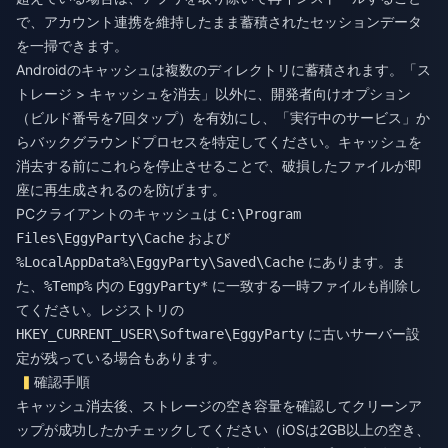
で、アカウント連携を維持したまま蓄積されたセッションデータ
を一掃できます。
Androidのキャッシュは複数のディレクトリに蓄積されます。「ス
トレージ > キャッシュを消去」以外に、開発者向けオプション
（ビルド番号を7回タップ）を有効にし、「実行中のサービス」か
らバックグラウンドプロセスを特定してください。キャッシュを
消去する前にこれらを停止させることで、破損したファイルが即
座に再生成されるのを防げます。
PCクライアントのキャッシュは
C:\Program
および
Files\EggyParty\Cache
にあります。ま
%LocalAppData%\EggyParty\Saved\Cache
た、
内の
に一致する一時ファイルも削除し
%Temp%
EggyParty*
てください。レジストリの
に古いサーバー設
HKEY_CURRENT_USER\Software\EggyParty
定が残っている場合もあります。
確認手順
キャッシュ消去後、ストレージの空き容量を確認してクリーンア
ップが成功したかチェックしてください（iOSは2GB以上の空き、