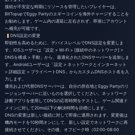
接続が不安定な時期にリソースを管理したいプレイヤーは、
BitTopupで
Eggy Partyのエギーコインを海外チャージ
することを
お勧めします。ゲーム内の遅延に左右されず、即座にアカウント
へ補充が可能です。
DNS設定の変更
即効性を高めるために、デバイスレベルでDNS設定を変更しま
す。iOSユーザーは「設定 > Wi-Fi > [接続中のネットワーク] >
DNSを構成 > 手動」から、最適化されたDNSサーバーを追加しま
す。Androidユーザーは「設定 > ネットワークとインターネット
> 詳細設定 > プライベートDNS」からカスタムDNSホスト名を入
力します。
優先および代替DNSサーバーは、自分の所在地とEggy Partyのリ
ージョンサーバーに近いものを選択してください。ネットワーク
診断アプリを使用してDNSの応答時間をテストし、ゲーム関連ド
メインに対して20ms以下の解決時間を目標にします。
DNSの変更は新しい接続に対して即座に適用されます。変更後は
機内モードを10秒間オンにして、新しい設定でネットワークに再
接続させてください。その後、オフピーク時（02:00-08:00