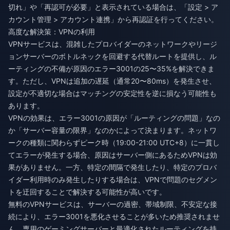
切れ」や「再認可が必要」と表示されている場合は、「設定 > ア
カウント管理 > アカウント連携」から再認証を行ってください。
高度な解決策：VPNの利用
VPNサービスは、混雑したプロバイダーのネットワークやリージ
ョンサーバーのボトルネックを回避する代替ルートを提供し、ル
ーティングの不備が原因のエラー3001の25〜35%を解決できま
す。ただし、VPNは追加の遅延（通常20〜80ms）を発生させ、
設定が不適切な場合はマッチングの安定性を逆に損なう可能性も
あります。
VPNの効果は、エラー3001の原因が「ルーティングの問題」なの
か「サーバー容量の限界」なのかによって決まります。ネットワ
ークの種類に関わらずピーク時（19:00-21:00 UTC+8）に一貫し
てエラーが発生する場合、原因はサーバー側にあるためVPNは効
果がありません。一方、特定の間隔で発生したり、特定のプロバ
イダー利用時のみ発生したりする場合は、VPNで問題のセグメン
トを迂回することで解決する可能性が高いです。
無料のVPNサービスは、サーバーの過密、帯域制限、不安定な接
続により、エラー3001を悪化させることが多いため推奨されませ
ん。専用のゲーミングサーバーと最適化されたルーティングを持