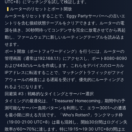
UTC+8）にマッチングを試して検証します。
ルーターのリセットとポート開放
ルーターをリセットすることで、Eggy Partyサーバーへの古いエ
ントリを含む接続状態テーブルをクリアできます。ルーターの電
源を抜き、30秒間待ってコンデンサを完全に放電させてから再起
動し、ファームウェアに新しいルーティングテーブルを読み込ま
せます。
ポート開放（ポートフォワーディング）を行うには、ルーターの
管理画面（通常は192.168.1.1）にアクセスし、ポート8080-8090
および443のルールを作成します。これらをデバイスのローカル
IPアドレスに転送することで、マッチングトラフィックがファイ
アウォールの検査による遅延を受けず、優先的にルーティングさ
れるようになります。
回避策 #3：戦略的なタイミングとサーバー選択
タイミングの最適化は、「Treasures' Homecoming」期間中の予
測可能なサーバー負荷パターンを利用して、エラー3001への遭遇
を最小限に抑える方法です。「Who's Rotten?」ランクマッチ枠
（19:00-21:00 UTC+8）は最も混雑し、開始30分間はログイン失
敗率が60〜70%に達します。特に19:15〜19:30 UTC+8の間はエ