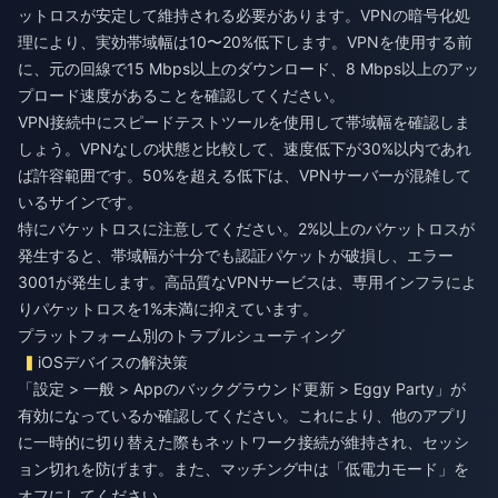
ットロスが安定して維持される必要があります。VPNの暗号化処
理により、実効帯域幅は10〜20%低下します。VPNを使用する前
に、元の回線で15 Mbps以上のダウンロード、8 Mbps以上のアッ
プロード速度があることを確認してください。
VPN接続中にスピードテストツールを使用して帯域幅を確認しま
しょう。VPNなしの状態と比較して、速度低下が30%以内であれ
ば許容範囲です。50%を超える低下は、VPNサーバーが混雑して
いるサインです。
特にパケットロスに注意してください。2%以上のパケットロスが
発生すると、帯域幅が十分でも認証パケットが破損し、エラー
3001が発生します。高品質なVPNサービスは、専用インフラによ
りパケットロスを1%未満に抑えています。
プラットフォーム別のトラブルシューティング
iOSデバイスの解決策
「設定 > 一般 > Appのバックグラウンド更新 > Eggy Party」が
有効になっているか確認してください。これにより、他のアプリ
に一時的に切り替えた際もネットワーク接続が維持され、セッシ
ョン切れを防げます。また、マッチング中は「低電力モード」を
オフにしてください。