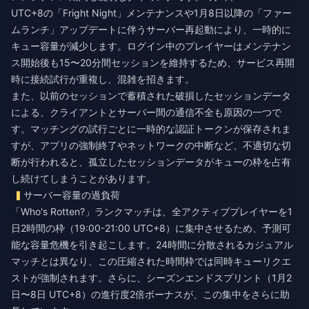
UTC+8の「Fright Night」メンテナンスや1月8日以降の「ファー
ムランチ」アップデートに伴うサーバー再起動により、一時的に
キュー容量が減少します。ログイン中のプレイヤーはメンテナン
ス開始後も15〜20分間セッションを維持するため、サービス再開
時に接続試行が重複し、混雑を招きます。
また、以前のセッションで蓄積された破損したセッションデータ
による、クライアントとサーバー間の通信不全も原因の一つで
す。マッチングの試行ごとに一時的な認証トークンが保存されま
すが、アプリの強制終了やネットワークの中断など、不適切な切
断が行われると、孤立したセッションデータがキューの枠を占有
し続けてしまうことがあります。
サーバー容量の過負荷
「Who's Rotten?」ランクマッチは、全アクティブプレイヤーを1
日2時間の枠（19:00-21:00 UTC+8）に集中させるため、予測可
能な容量危機を引き起こします。24時間に分散されるカジュアル
マッチとは異なり、この圧縮された時間枠では同時キューリクエ
ストが強制されます。さらに、シーズンエンドスプリント（1月2
日〜8日 UTC+8）の進行度2倍ボーナスが、この集中をさらに助