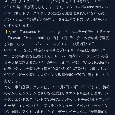
ス不足によりセッショントークンが正しく保存されず、エラー
3001の発生率が高くなります。また、OS 10未満のAndroidデバ
イスはネットワークスタックの設定が最適化されていないため、
ハンドシェイクの遅延が発生し、タイムアウトのしきい値を超え
やすくなります。
なぜ「Treasures' Homecoming」でこのエラーが発生するのか
「Treasures' Homecoming」では、特にランクマッチの進行速度
が2倍になる「シーズンエンドスプリント（1月2日〜8日
UTC+8）」など、特定の時間帯にプレイヤーの活動が集中しま
す。この時間的な圧縮により、サーバー負荷がベースラインの容
量を大幅に超えるスパイクが発生します。特に「Who's Rotten?」
のランクマッチ時間枠（毎日19:00-21:00 UTC+8）は最もリスク
が高く、ピーク時にはログイン失敗率が60〜70%に達することも
あります。
また、事前登録アクティビティ（1月2日〜8日 UTC+8）も、負荷
のかかったシステムにさらなる認証リクエストを追加します。シ
ーズンエンドスプリントで30枚の記念チケットを受け取るプレイ
ヤーが、インベントリ、マッチングキュー、イベントトラッキン
グに同時にアクセスすることで、データベースクエリが連鎖的に