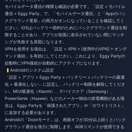
モバイルデータ通信の権限も確認が必要です。「設定 > モバイル
通信 > Eggy Party」で、「モバイルデータ通信」と「Appのバッ
クグラウンド更新」の両方がオンになっていることを確認してく
ださい。iOSはバッテリー節約のためにバックグラウンド通信を制
限することがあり、アプリが前面に表示されていない間にマッチ
ングが失敗する原因になります。
VPNを使用する場合は、「設定 > VPN > [使用中のVPN] > オンデ
マンド接続」を有効にしてください。これにより、Eggy Partyの
起動時にVPN接続が自動的にアクティブになります。
Androidのシステム設定
「設定 > アプリ > Eggy Party > バッテリー > バッテリーの最適
化 > 最適化しない」に設定し、バッテリー制限を解除してくださ
い。MIUI最適化（Xiaomi）、デバイスケア（Samsung）、
PowerGenie（Huawei）などのメーカー独自の節電機能がある場
合は、Eggy Partyを「保護されたアプリ」や「ホワイトリスト」
に追加する必要があります。
Androidの「Dozeモード」は、画面オフが30分以上続くとバック
グラウンド通信を強力に制限します。ADBコマンドが使用できる