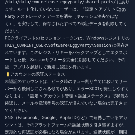
にあり
/data/data/com.netease.eggyparty/shared_prefs/
ます。ルート化していないユーザーは、「設定 > アプリ > Eggy
Party > ストレージ > データを消去（キャッシュ消去ではな
く）」を実行して、保存されたすべての認証データを削除してく
ださい。
PCクライアントのセッショントークンは、Windowsレジストリの
に保存さ
HKEY_CURRENT_USER\Software\EggyParty\Session
れています。このレジストリキーをバックアップとしてエクスポ
ートした後、Sessionサブキーを完全に削除してください。その
後、アプリを起動して新規に認証を行います。
アカウントの認証ステータス
未認証のアカウントは、ピーク時のキュー割り当てにおいてサー
バーから後回しにされる傾向があり、エラー3001が発生しやすく
なります。「設定 > アカウント管理 > 認証ステータス」で状況を
確認し、メールや電話番号の認証が済んでいない場合は完了させ
てください。
SNS（Facebook、Google、Apple IDなど）で連携しているアカ
ウントは、そのプラットフォームの認証状態を引き継ぎますが、
定期的な再認証が必要になる場合があります。連携状態が「期限