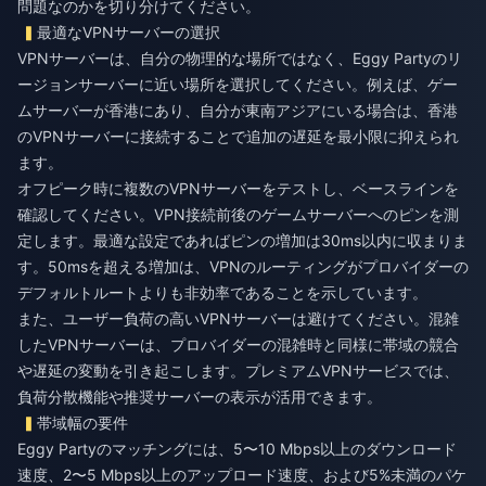
問題なのかを切り分けてください。
最適なVPNサーバーの選択
VPNサーバーは、自分の物理的な場所ではなく、Eggy Partyのリ
ージョンサーバーに近い場所を選択してください。例えば、ゲー
ムサーバーが香港にあり、自分が東南アジアにいる場合は、香港
のVPNサーバーに接続することで追加の遅延を最小限に抑えられ
ます。
オフピーク時に複数のVPNサーバーをテストし、ベースラインを
確認してください。VPN接続前後のゲームサーバーへのピンを測
定します。最適な設定であればピンの増加は30ms以内に収まりま
す。50msを超える増加は、VPNのルーティングがプロバイダーの
デフォルトルートよりも非効率であることを示しています。
また、ユーザー負荷の高いVPNサーバーは避けてください。混雑
したVPNサーバーは、プロバイダーの混雑時と同様に帯域の競合
や遅延の変動を引き起こします。プレミアムVPNサービスでは、
負荷分散機能や推奨サーバーの表示が活用できます。
帯域幅の要件
Eggy Partyのマッチングには、5〜10 Mbps以上のダウンロード
速度、2〜5 Mbps以上のアップロード速度、および5%未満のパケ