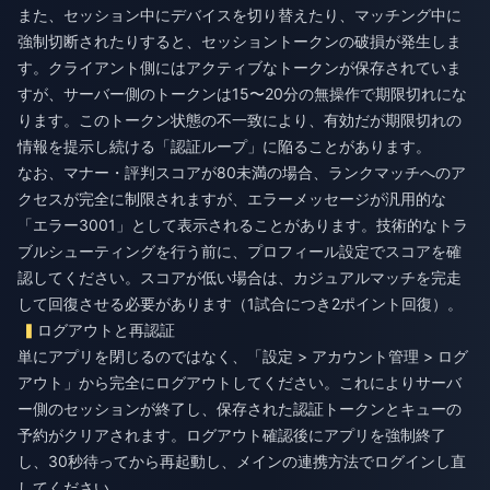
また、セッション中にデバイスを切り替えたり、マッチング中に
強制切断されたりすると、セッショントークンの破損が発生しま
す。クライアント側にはアクティブなトークンが保存されていま
すが、サーバー側のトークンは15〜20分の無操作で期限切れにな
ります。このトークン状態の不一致により、有効だが期限切れの
情報を提示し続ける「認証ループ」に陥ることがあります。
なお、マナー・評判スコアが80未満の場合、ランクマッチへのア
クセスが完全に制限されますが、エラーメッセージが汎用的な
「エラー3001」として表示されることがあります。技術的なトラ
ブルシューティングを行う前に、プロフィール設定でスコアを確
認してください。スコアが低い場合は、カジュアルマッチを完走
して回復させる必要があります（1試合につき2ポイント回復）。
ログアウトと再認証
単にアプリを閉じるのではなく、「設定 > アカウント管理 > ログ
アウト」から完全にログアウトしてください。これによりサーバ
ー側のセッションが終了し、保存された認証トークンとキューの
予約がクリアされます。ログアウト確認後にアプリを強制終了
し、30秒待ってから再起動し、メインの連携方法でログインし直
してください。