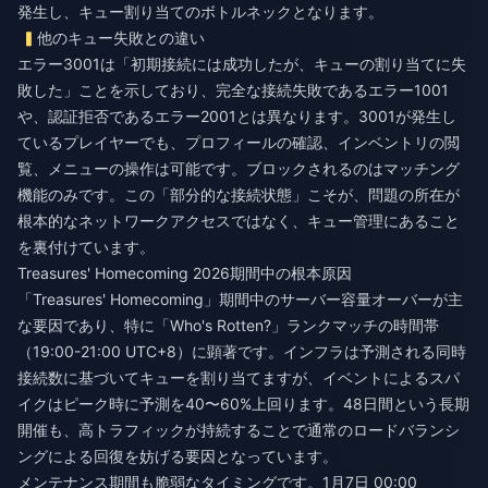
発生し、キュー割り当てのボトルネックとなります。
他のキュー失敗との違い
エラー3001は「初期接続には成功したが、キューの割り当てに失
敗した」ことを示しており、完全な接続失敗であるエラー1001
や、認証拒否であるエラー2001とは異なります。3001が発生し
ているプレイヤーでも、プロフィールの確認、インベントリの閲
覧、メニューの操作は可能です。ブロックされるのはマッチング
機能のみです。この「部分的な接続状態」こそが、問題の所在が
根本的なネットワークアクセスではなく、キュー管理にあること
を裏付けています。
Treasures' Homecoming 2026期間中の根本原因
「Treasures' Homecoming」期間中のサーバー容量オーバーが主
な要因であり、特に「Who's Rotten?」ランクマッチの時間帯
（19:00-21:00 UTC+8）に顕著です。インフラは予測される同時
接続数に基づいてキューを割り当てますが、イベントによるスパ
イクはピーク時に予測を40〜60%上回ります。48日間という長期
開催も、高トラフィックが持続することで通常のロードバランシ
ングによる回復を妨げる要因となっています。
メンテナンス期間も脆弱なタイミングです。1月7日 00:00