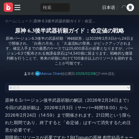
検索
日本语
/
ホーム
/
ニュース
/
原神 6.3後半武器祈願ガイド：命定値の戦略
原神 6.3後半武器祈願ガイド：命定値の戦略
原神バージョン6.3後半の武器祈願「神鋳賦形」は2026年2月3日から24日ま
で開催され、「白夜の月光」と「久遠流転の聖典」がピックアップされま
す。確定入手までの最悪のケースでは25,600原石が必要となりますが、バー
ジョン6.3で配布される無課金原石は14,540個に留まります。戦略的な撤退
判断を行うことで、将来の祈願に向けて100連分以上のリソースを節約する
ことが可能です。
著者:
Marcus Chen
公開日:
2026/02/08
1 min 読む
目次
原神 6.3バージョン後半武器祈願の解説（2026年2月24日まで）
今回の武器祈願は、2026年2月3日（サーバー時間18:00）から
2026年2月24日（14:59）まで開催されます。21日間という限ら
れた期間であり、終了すると「命定値」はすべて消失するため注
意が必要です。
期限前にリソースが必要ですか？BitTopupの
原神 創世結晶チャー