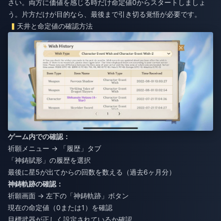
さい。両方に価値を感じる時だけ命定値0からスタートしましょ
う。片方だけが目的なら、最後まで引き切る覚悟が必要です。
天井と命定値の確認方法
ゲーム内での確認：
祈願メニュー → 「履歴」タブ
「神鋳賦形」の履歴を選択
最後に星5が出てからの回数を数える（過去6ヶ月分）
神鋳軌跡の確認：
祈願画面 → 左下の「神鋳軌跡」ボタン
現在の命定値（0または1）を確認
目標武器が正しく設定されているか確認