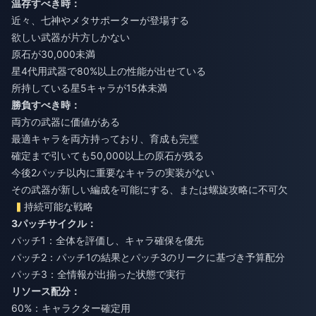
温存すべき時：
近々、七神やメタサポーターが登場する
欲しい武器が片方しかない
原石が30,000未満
星4代用武器で80%以上の性能が出せている
所持している星5キャラが15体未満
勝負すべき時：
両方の武器に価値がある
最適キャラを両方持っており、育成も完璧
確定まで引いても50,000以上の原石が残る
今後2パッチ以内に重要なキャラの実装がない
その武器が新しい編成を可能にする、または螺旋攻略に不可欠
持続可能な戦略
3パッチサイクル：
パッチ1：全体を評価し、キャラ確保を優先
パッチ2：パッチ1の結果とパッチ3のリークに基づき予算配分
パッチ3：全情報が出揃った状態で実行
リソース配分：
60%：キャラクター確定用