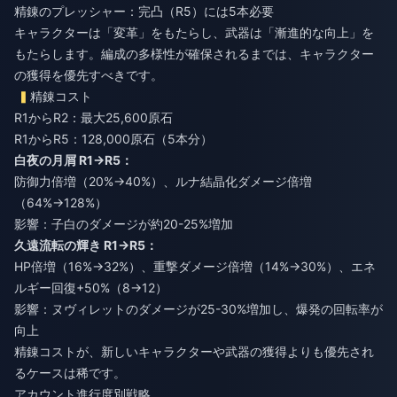
精錬のプレッシャー：完凸（R5）には5本必要
キャラクターは「変革」をもたらし、武器は「漸進的な向上」を
もたらします。編成の多様性が確保されるまでは、キャラクター
の獲得を優先すべきです。
精錬コスト
R1からR2：最大25,600原石
R1からR5：128,000原石（5本分）
白夜の月屑 R1→R5：
防御力倍増（20%→40%）、ルナ結晶化ダメージ倍増
（64%→128%）
影響：子白のダメージが約20-25%増加
久遠流転の輝き R1→R5：
HP倍増（16%→32%）、重撃ダメージ倍増（14%→30%）、エネ
ルギー回復+50%（8→12）
影響：ヌヴィレットのダメージが25-30%増加し、爆発の回転率が
向上
精錬コストが、新しいキャラクターや武器の獲得よりも優先され
るケースは稀です。
アカウント進行度別戦略