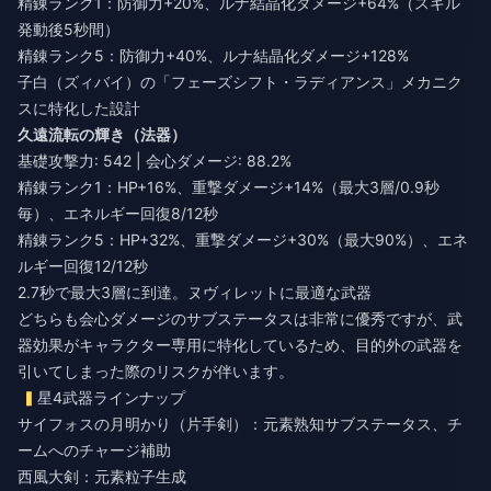
精錬ランク1：防御力+20%、ルナ結晶化ダメージ+64%（スキル
発動後5秒間）
精錬ランク5：防御力+40%、ルナ結晶化ダメージ+128%
子白（ズィバイ）の「フェーズシフト・ラディアンス」メカニク
スに特化した設計
久遠流転の輝き（法器）
基礎攻撃力: 542 | 会心ダメージ: 88.2%
精錬ランク1：HP+16%、重撃ダメージ+14%（最大3層/0.9秒
毎）、エネルギー回復8/12秒
精錬ランク5：HP+32%、重撃ダメージ+30%（最大90%）、エネ
ルギー回復12/12秒
2.7秒で最大3層に到達。ヌヴィレットに最適な武器
どちらも会心ダメージのサブステータスは非常に優秀ですが、武
器効果がキャラクター専用に特化しているため、目的外の武器を
引いてしまった際のリスクが伴います。
星4武器ラインナップ
サイフォスの月明かり（片手剣）：元素熟知サブステータス、チ
ームへのチャージ補助
西風大剣：元素粒子生成