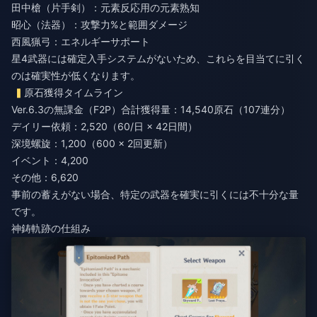
田中槍（片手剣）：元素反応用の元素熟知
昭心（法器）：攻撃力%と範囲ダメージ
西風猟弓：エネルギーサポート
星4武器には確定入手システムがないため、これらを目当てに引く
のは確実性が低くなります。
原石獲得タイムライン
Ver.6.3の無課金（F2P）合計獲得量：14,540原石（107連分）
デイリー依頼：2,520（60/日 × 42日間）
深境螺旋：1,200（600 × 2回更新）
イベント：4,200
その他：6,620
事前の蓄えがない場合、特定の武器を確実に引くには不十分な量
です。
神鋳軌跡の仕組み