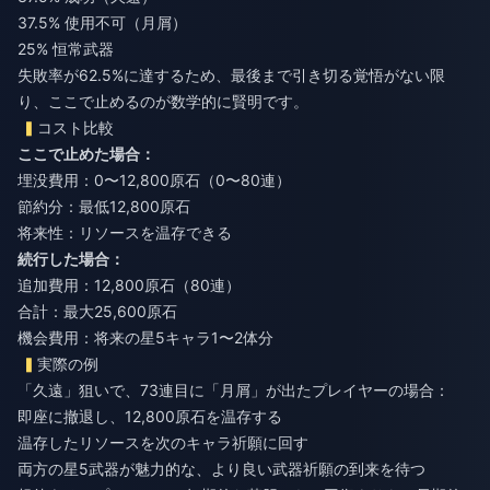
37.5% 使用不可（月屑）
25% 恒常武器
失敗率が62.5%に達するため、最後まで引き切る覚悟がない限
り、ここで止めるのが数学的に賢明です。
コスト比較
ここで止めた場合：
埋没費用：0〜12,800原石（0〜80連）
節約分：最低12,800原石
将来性：リソースを温存できる
続行した場合：
追加費用：12,800原石（80連）
合計：最大25,600原石
機会費用：将来の星5キャラ1〜2体分
実際の例
「久遠」狙いで、73連目に「月屑」が出たプレイヤーの場合：
即座に撤退し、12,800原石を温存する
温存したリソースを次のキャラ祈願に回す
両方の星5武器が魅力的な、より良い武器祈願の到来を待つ