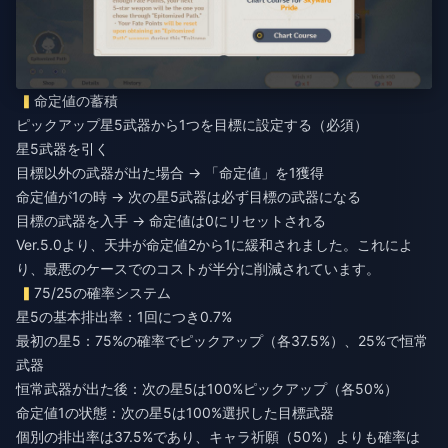
命定値の蓄積
ピックアップ星5武器から1つを目標に設定する（必須）
星5武器を引く
目標以外の武器が出た場合 → 「命定値」を1獲得
命定値が1の時 → 次の星5武器は必ず目標の武器になる
目標の武器を入手 → 命定値は0にリセットされる
Ver.5.0より、天井が命定値2から1に緩和されました。これによ
り、最悪のケースでのコストが半分に削減されています。
75/25の確率システム
星5の基本排出率：1回につき0.7%
最初の星5：75%の確率でピックアップ（各37.5%）、25%で恒常
武器
恒常武器が出た後：次の星5は100%ピックアップ（各50%）
命定値1の状態：次の星5は100%選択した目標武器
個別の排出率は37.5%であり、キャラ祈願（50%）よりも確率は