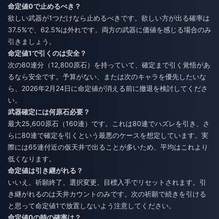
命定値0で止めるべき？
欲しい武器が1つだけなら止めるべきです。欲しい方が出る確率は
37.5%で、62.5%は外れです。両方の武器に価値を感じる場合のみ
引きましょう。
命定値1で引くのは安全？
次の80連分（12,800原石）を持っていて、確定まで引く覚悟があ
るなら安全です。予算がない、または次のキャラを優先したいな
ら、2026年2月24日に命定値が消える前に撤退を検討してくださ
い。
武器確定には何原石必要？
最大25,600原石（160連）です。これは80連でハズレを引き、さ
らに80連で確定を引くという最悪のケースを想定しています。実
際には65連付近の仮天井で出ることが多いため、平均はこれより
低くなります。
命定値は引き継がれる？
いいえ。祈願終了、選択変更、目標入手でリセットされます。引
き継がれるのは天井カウントのみです。次の祈願で続きを引ける
と思って命定値1で放置しないよう注意してください。
命定値0の時の確率は？