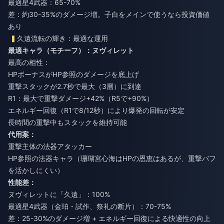
最適星4武器：65-70%
差：約30-35%のダメージ増。子白をメインで使うなら投資価値
あり
久遠流転の輝き：最適な運用
最適キャラ（モチーフ）：ヌヴィレット
最高の相性：
HPボーナスがHP参照のダメージを底上げ
重撃スタックが2.7秒で最大（3層）に到達
R1：最大で重撃ダメージ+42%（R5で+90%）
エネルギー回復（R1で8/12秒）により爆発の回転が安定
長時間の重撃中もスタックを維持可能
代用案：
重撃主体の法器アタッカー
HP参照の法器キャラ（珊瑚宮心海はHPの恩恵はあるが、重撃バフ
を活かしにくい）
性能差：
ヌヴィレットに「久遠」：100%
最適星4武器（金珀・試作、祭礼の断片）：70-75%
差：25-30%のダメージ増 + エネルギー回復による快適性の向上