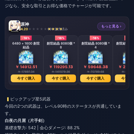
ジ
なら、安全な取引とお得な価格でチャージが可能です。
原神
もっと見る ›
4.20
696 販売済み
-16%
-16%
-16%
-16%
6480 + 1600 創世
創世結晶 8080個 *
創世結晶 8080個 *
創世結晶 80
結晶
8
4
2
￥ 14912.51
￥ 119295.13
￥ 59648.38
￥ 2982
￥ 17697.34
￥ 141579.36
￥ 70789.68
￥ 35394
今すぐ購入
今すぐ購入
今すぐ購入
今すぐ
ピックアップ星5武器
今回の2つの武器は、レベル90時のステータスが共通していま
す。
白夜の月屑（片手剣）
基礎攻撃力: 542 | 会心ダメージ: 88.2%