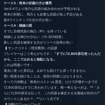
ケース3：将来の祈願の方が優秀
Ver.6.4でより強力な武器の組み合わせが予想される
将来の祈願に、両方とも必要な武器が並ぶ予定がある
星4ラインナップが次の方が良い
ケース4：精錬の罠
すでに目標武器の無凸（R1）を持っている
精錬による伸びが少ない（15-20%程度）
新しい武器を確保する方がリソース効率が良い
サンクコスト（埋没費用）の誤謬
プレイヤーはこう考えがちです：
「すでに12,800原石使ったんだ
から、ここで止めると無駄になる」
これは間違いです：
過去に使った原石は、止めても続けても戻ってきません
悪い投資を続けることは、損失の回復にはなりません
すべての決断は「将来のコスト vs 恩恵」だけで評価すべきです
12,800原石はすでに失われています。唯一考えるべきは、**「さ
らに12,800原石を払って、この武器を確定させる価値が自分のア
カウントにあるか？」**という点です。
決断のフレームワーク