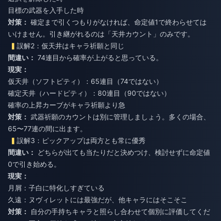
目標の武器を入手した時
対策：
確定まで引くつもりがなければ、命定値1で終わらせては
いけません。引き継がれるのは「天井カウント」のみです。
誤解2：仮天井はキャラ祈願と同じ
間違い：
74連目から確率が上がると思っている。
現実：
仮天井（ソフトピティ）：65連目（74ではない）
確定天井（ハードピティ）：80連目（90ではない）
確率の上昇カーブがキャラ祈願より急
対策：
武器祈願のカウントは別に管理しましょう。多くの場合、
65〜77連の間に出ます。
誤解3：ピックアップは両方とも常に優秀
間違い：
どちらが出ても当たりだと決めつけ、検討せずに命定値
0で引き始める。
現実：
月屑：子白に特化しすぎている
久遠：ヌヴィレットには最強だが、他キャラにはそこそこ
対策：
自分の手持ちキャラと照らし合わせて個別に評価してくだ