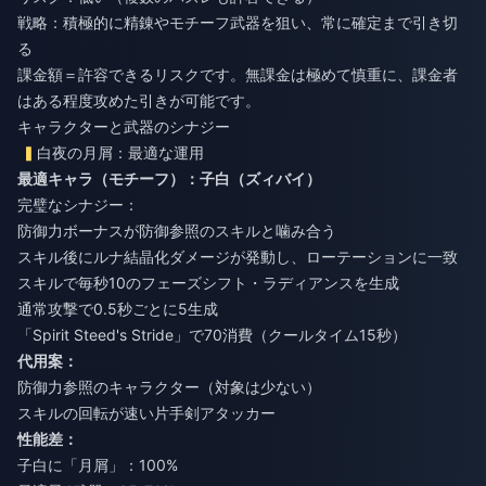
戦略：積極的に精錬やモチーフ武器を狙い、常に確定まで引き切
る
課金額＝許容できるリスクです。無課金は極めて慎重に、課金者
はある程度攻めた引きが可能です。
キャラクターと武器のシナジー
白夜の月屑：最適な運用
最適キャラ（モチーフ）：子白（ズィバイ）
完璧なシナジー：
防御力ボーナスが防御参照のスキルと噛み合う
スキル後にルナ結晶化ダメージが発動し、ローテーションに一致
スキルで毎秒10のフェーズシフト・ラディアンスを生成
通常攻撃で0.5秒ごとに5生成
「Spirit Steed's Stride」で70消費（クールタイム15秒）
代用案：
防御力参照のキャラクター（対象は少ない）
スキルの回転が速い片手剣アタッカー
性能差：
子白に「月屑」：100%