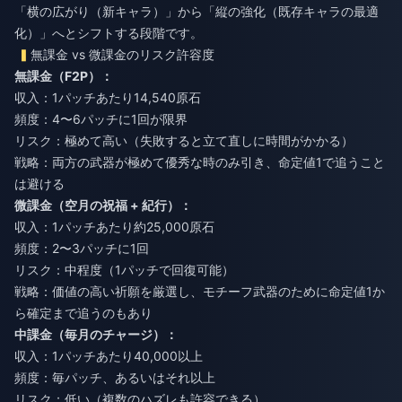
「横の広がり（新キャラ）」から「縦の強化（既存キャラの最適
化）」へとシフトする段階です。
無課金 vs 微課金のリスク許容度
無課金（F2P）：
収入：1パッチあたり14,540原石
頻度：4〜6パッチに1回が限界
リスク：極めて高い（失敗すると立て直しに時間がかかる）
戦略：両方の武器が極めて優秀な時のみ引き、命定値1で追うこと
は避ける
微課金（空月の祝福 + 紀行）：
収入：1パッチあたり約25,000原石
頻度：2〜3パッチに1回
リスク：中程度（1パッチで回復可能）
戦略：価値の高い祈願を厳選し、モチーフ武器のために命定値1か
ら確定まで追うのもあり
中課金（毎月のチャージ）：
収入：1パッチあたり40,000以上
頻度：毎パッチ、あるいはそれ以上
リスク：低い（複数のハズレも許容できる）