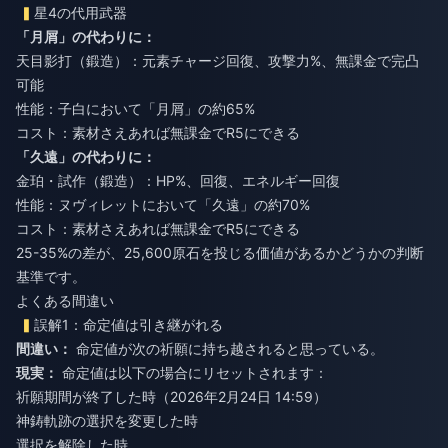
星4の代用武器
「月屑」の代わりに：
天目影打（鍛造）：元素チャージ回復、攻撃力%、無課金で完凸
可能
性能：子白において「月屑」の約65%
コスト：素材さえあれば無課金でR5にできる
「久遠」の代わりに：
金珀・試作（鍛造）：HP%、回復、エネルギー回復
性能：ヌヴィレットにおいて「久遠」の約70%
コスト：素材さえあれば無課金でR5にできる
25-35%の差が、25,600原石を投じる価値があるかどうかの判断
基準です。
よくある間違い
誤解1：命定値は引き継がれる
間違い：
命定値が次の祈願に持ち越されると思っている。
現実：
命定値は以下の場合にリセットされます：
祈願期間が終了した時（2026年2月24日 14:59）
神鋳軌跡の選択を変更した時
選択を解除した時