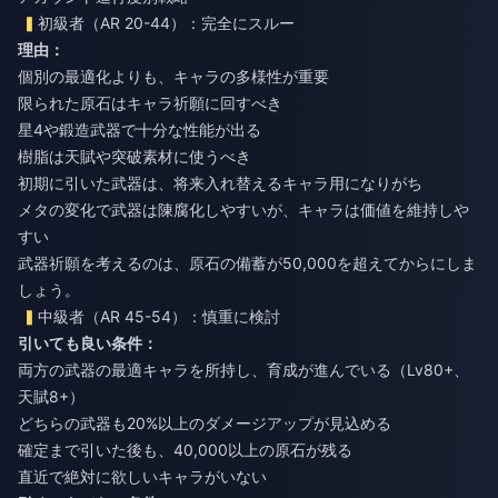
初級者（AR 20-44）：完全にスルー
理由：
個別の最適化よりも、キャラの多様性が重要
限られた原石はキャラ祈願に回すべき
星4や鍛造武器で十分な性能が出る
樹脂は天賦や突破素材に使うべき
初期に引いた武器は、将来入れ替えるキャラ用になりがち
メタの変化で武器は陳腐化しやすいが、キャラは価値を維持しや
すい
武器祈願を考えるのは、原石の備蓄が50,000を超えてからにしま
しょう。
中級者（AR 45-54）：慎重に検討
引いても良い条件：
両方の武器の最適キャラを所持し、育成が進んでいる（Lv80+、
天賦8+）
どちらの武器も20%以上のダメージアップが見込める
確定まで引いた後も、40,000以上の原石が残る
直近で絶対に欲しいキャラがいない