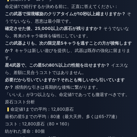
命定値1で続行するか決める前に、正直に答えてください：
この武器で深境螺旋のクリアタイムが10秒以上縮まりますか？
そ
うでないなら、恩恵は最小限です。
確定させた後、25,000以上の原石が残りますか？
そうでないな
ら、将来のキャラ確保を犠牲にしています。
この武器よりも、次の限定星5キャラを逃すことの方が後悔します
か？
キャラは新しい遊びを提供し、武器は既存の強化に留まりま
す。
星4武器で、この星5の80%以上の性能を出せますか？
イエスな
ら、差額に見合うコストではありません。
必要だから引いていますか？それとも悔しいから引いています
か？
感情的な引きは長期的な後悔に繋がります。
「いいえ」が3つ以上なら、命定値1であっても撤退すべきです。
原石コスト分析
命定値1までの平均：12,800原石
最初の星5までの平均：80連（最大天井。多くは65-77連）
コスト：12,800原石（80 × 160）
紡がれた運命：80個