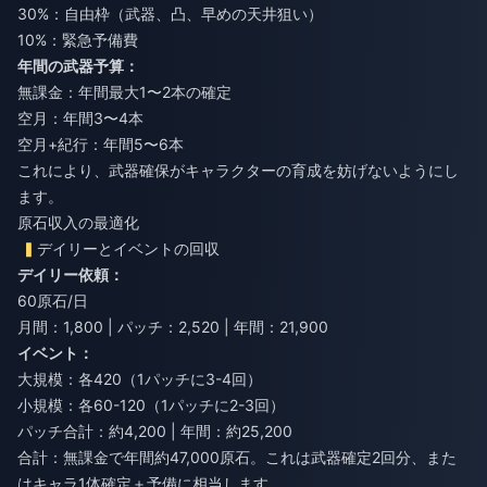
30%：自由枠（武器、凸、早めの天井狙い）
10%：緊急予備費
年間の武器予算：
無課金：年間最大1〜2本の確定
空月：年間3〜4本
空月+紀行：年間5〜6本
これにより、武器確保がキャラクターの育成を妨げないようにし
ます。
原石収入の最適化
デイリーとイベントの回収
デイリー依頼：
60原石/日
月間：1,800 | パッチ：2,520 | 年間：21,900
イベント：
大規模：各420（1パッチに3-4回）
小規模：各60-120（1パッチに2-3回）
パッチ合計：約4,200 | 年間：約25,200
合計：無課金で年間約47,000原石。これは武器確定2回分、また
はキャラ1体確定＋予備に相当します。