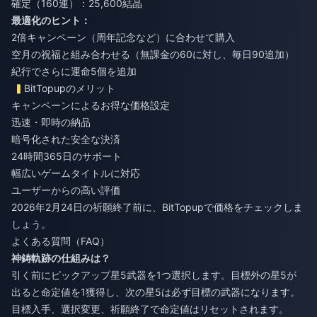
確定（160連）：25,600結晶
最適化のヒント：
2倍キャンペーン（周年記念など）に合わせて購入
空月の祝福と組み合わせる（無課金の60に対し、毎日90追加）
紀行でさらに運命5個を追加
BitTopupのメリット
キャンペーンによるお得な価格設定
迅速・即時の納品
暗号化された安全な決済
24時間365日のサポート
幅広いゲームタイトルに対応
ユーザーからの高い評価
2026年2月24日の祈願終了前に、BitTopupで価格をチェックしま
しょう。
よくある質問（FAQ）
神鋳軌跡の仕組みは？
引く前にピックアップ星5武器を1つ選択します。目標外の星5が
出ると命定値を1獲得し、次の星5は必ず目標の武器になります。
目標入手、選択変更、祈願終了で命定値はリセットされます。