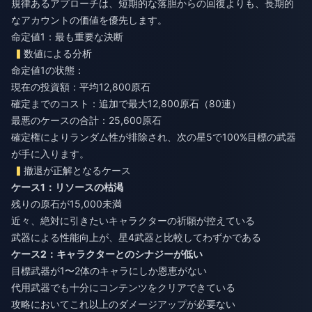
規律あるアプローチは、短期的な落胆からの回復よりも、長期的
なアカウントの価値を優先します。
命定値1：最も重要な決断
数値による分析
命定値1の状態：
現在の投資額：平均12,800原石
確定までのコスト：追加で最大12,800原石（80連）
最悪のケースの合計：25,600原石
確定権によりランダム性が排除され、次の星5で100%目標の武器
が手に入ります。
撤退が正解となるケース
ケース1：リソースの枯渇
残りの原石が15,000未満
近々、絶対に引きたいキャラクターの祈願が控えている
武器による性能向上が、星4武器と比較してわずかである
ケース2：キャラクターとのシナジーが低い
目標武器が1〜2体のキャラにしか恩恵がない
代用武器でも十分にコンテンツをクリアできている
攻略においてこれ以上のダメージアップが必要ない