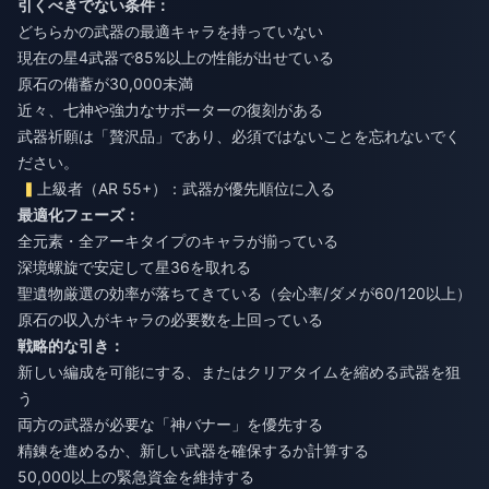
引くべきでない条件：
どちらかの武器の最適キャラを持っていない
現在の星4武器で85%以上の性能が出せている
原石の備蓄が30,000未満
近々、七神や強力なサポーターの復刻がある
武器祈願は「贅沢品」であり、必須ではないことを忘れないでく
ださい。
上級者（AR 55+）：武器が優先順位に入る
最適化フェーズ：
全元素・全アーキタイプのキャラが揃っている
深境螺旋で安定して星36を取れる
聖遺物厳選の効率が落ちてきている（会心率/ダメが60/120以上）
原石の収入がキャラの必要数を上回っている
戦略的な引き：
新しい編成を可能にする、またはクリアタイムを縮める武器を狙
う
両方の武器が必要な「神バナー」を優先する
精錬を進めるか、新しい武器を確保するか計算する
50,000以上の緊急資金を維持する