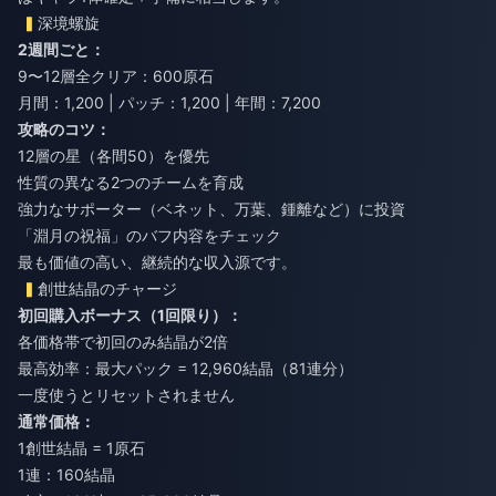
深境螺旋
2週間ごと：
9〜12層全クリア：600原石
月間：1,200 | パッチ：1,200 | 年間：7,200
攻略のコツ：
12層の星（各間50）を優先
性質の異なる2つのチームを育成
強力なサポーター（ベネット、万葉、鍾離など）に投資
「淵月の祝福」のバフ内容をチェック
最も価値の高い、継続的な収入源です。
創世結晶のチャージ
初回購入ボーナス（1回限り）：
各価格帯で初回のみ結晶が2倍
最高効率：最大パック = 12,960結晶（81連分）
一度使うとリセットされません
通常価格：
1創世結晶 = 1原石
1連：160結晶