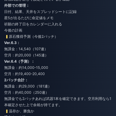
外部での管理：
日付、結果、天井をスプレッドシートに記録
星5が出るたびに命定値をメモ
祈願の終了日をカレンダーに入れる
今後の計画
原石獲得予測（今後2パッチ）
Ver.6.3：
無課金：14,540（107連）
空月：約20,000（145連）
Ver.6.4（予測）：
無課金：約14,000-15,000
空月：約19,400-20,400
2パッチ合計：
無課金：約29,000（181連）
空月：約40,000（250連）
無課金でも2パッチあれば武器1本を確定できます。空月利用なら1
本確定させた上で余裕が持てます。
温存か、勝負か