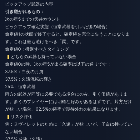
ピックアップ武器の内容
引き継がれるもの：
次の星5までの天井カウント
ピックアップ確定状態（恒常武器を引いた後の場合）
命定値1の状態で終了すると、確定権を完全に失うことになりま
す。これは最も避けるべき「罠」です。
命定値0：撤退すべきタイミング
どちらの武器も持っていない場合
命定値0の時、次の星5が出る確率は以下の通りです：
37.5%：白夜の月屑
37.5%：久遠流転の輝き
25%：恒常武器
両方の武器が同等に必要である場合にのみ、引く価値がありま
す。多くのプレイヤーには明確な好みがあるはずです。片方だけ
が欲しい場合、62.5%の確率で期待外れの結果になります。
リスク評価
例：ヌヴィレットのために「久遠」が欲しいが、子白は持ってい
ない場合
37.5% 成功（久遠）