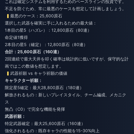
これは確定システムを利用するためのベースラインの投資です。
不足を防ぐため、常に最悪のケースを想定して計画しましょう。
最悪のケース：25,600原石
選択した武器を確実に手に入れるための最大値：
1本目の星5（ハズレ）：12,800原石（80連）
命定値1獲得
2本目の星5（確定）：12,800原石（80連）
合計：25,600原石（160連）
2回連続で最大天井を叩く確率は統計的に低いですが、保守的な計
画ではこの数値を想定します。
武器祈願 vs キャラ祈願の価値
キャラクター祈願：
限定星5確定：最大28,800原石（180連）
解放されるもの：新しいプレイスタイル、チーム編成、メカニク
ス
無凸（C0）で完全な機能を発揮
武器祈願：
特定武器確定：最大25,600原石（160連）
強化されるもの：既存キャラの性能を15-30%向上