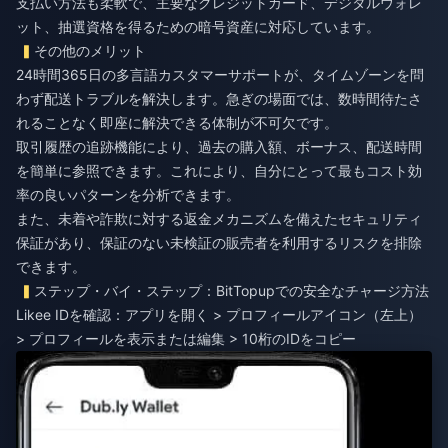
支払い方法も柔軟で、主要なクレジットカード、デジタルウォレ
ット、抽選資格を得るための暗号資産に対応しています。
その他のメリット
24時間365日の多言語カスタマーサポートが、タイムゾーンを問
わず配送トラブルを解決します。急ぎの場面では、数時間待たさ
れることなく即座に解決できる体制が不可欠です。
取引履歴の追跡機能により、過去の購入額、ボーナス、配送時間
を簡単に参照できます。これにより、自分にとって最もコスト効
率の良いパターンを分析できます。
また、未着や詐欺に対する返金メカニズムを備えたセキュリティ
保証があり、保証のない未検証の販売者を利用するリスクを排除
できます。
ステップ・バイ・ステップ：BitTopupでの安全なチャージ方法
Likee IDを確認：アプリを開く > プロフィールアイコン（左上）
> プロフィールを表示または編集 > 10桁のIDをコピー