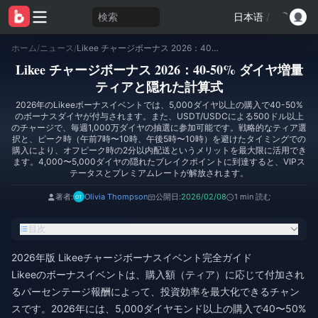
検索
日本语
/
ホーム
/
ニュース
/
Likee チャージボーナス 2026：40-50% ダイヤ増量ティアと隠れた計算式
Likee チャージボーナス 2026：40-50% ダイヤ増量
ティアと隠れた計算式
2026年のLikeeボーナスイベントでは、5,000ダイヤ以上の購入で40-50%
のボーナスダイヤが付与されます。また、USDT/USDCによる500ドル以上
のチャージで、毎週1,000万ダイヤの抽選に参加可能です。戦略的なティア選
択と、ピーク時（午前7時〜10時、午後5時〜10時）を避けたタイミングでの
購入により、オフピーク時の2分以内配送というメリットを最大限に活用でき
ます。4,000〜5,000ダイヤの隠れたブレイクポイントに到達すると、VIPス
テータスとプレミアムレートが解放されます。
著者:
Olivia Thompson
公開日:
2026/02/08
1 min 読む
目次
2026年版 Likeeチャージボーナスイベント完全ガイド
Likeeのボーナスイベントは、購入額（ティア）に応じて付加され
るパーセンテージ報酬によって、投資効率を最大化できるチャン
スです。2026年には、5,000ダイヤモンド以上の購入で40〜50%