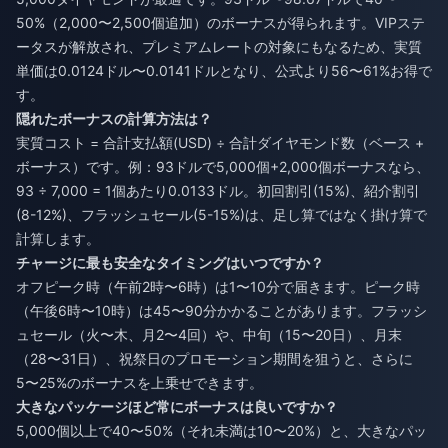
50%（2,000〜2,500個追加）のボーナスが得られます。VIPステ
ータスが解放され、プレミアムレートの対象にもなるため、実質
単価は0.0124ドル〜0.0141ドルとなり、公式より56〜61%お得で
す。
隠れたボーナスの計算方法は？
実質コスト = 合計支払額(USD) ÷ 合計ダイヤモンド数（ベース +
ボーナス）です。例：93ドルで5,000個+2,000個ボーナスなら、
93 ÷ 7,000 = 1個あたり0.0133ドル。初回割引(15%)、紹介割引
(8-12%)、フラッシュセール(5-15%)は、足し算ではなく掛け算で
計算します。
チャージに最も安全なタイミングはいつですか？
オフピーク時（午前2時〜6時）は1〜10分で届きます。ピーク時
（午後6時〜10時）は45〜90分かかることがあります。フラッシ
ュセール（火〜木、月2〜4回）や、中旬（15〜20日）、月末
（28〜31日）、祝祭日のプロモーション期間を狙うと、さらに
5〜25%のボーナスを上乗せできます。
大きなパッケージほど常にボーナスは良いですか？
5,000個以上で40〜50%（それ未満は10〜20%）と、大きなパッ