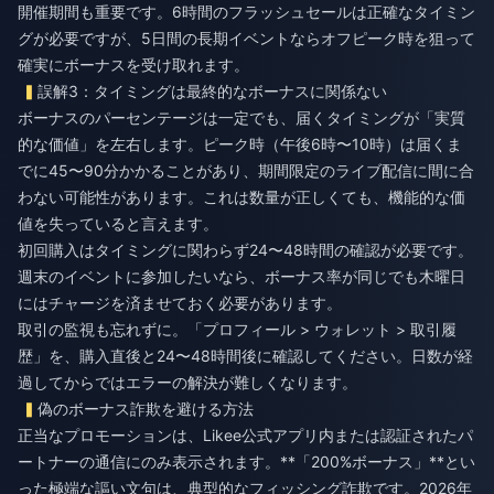
開催期間も重要です。6時間のフラッシュセールは正確なタイミン
グが必要ですが、5日間の長期イベントならオフピーク時を狙って
確実にボーナスを受け取れます。
誤解3：タイミングは最終的なボーナスに関係ない
ボーナスのパーセンテージは一定でも、届くタイミングが「実質
的な価値」を左右します。ピーク時（午後6時〜10時）は届くま
でに45〜90分かかることがあり、期間限定のライブ配信に間に合
わない可能性があります。これは数量が正しくても、機能的な価
値を失っていると言えます。
初回購入はタイミングに関わらず24〜48時間の確認が必要です。
週末のイベントに参加したいなら、ボーナス率が同じでも木曜日
にはチャージを済ませておく必要があります。
取引の監視も忘れずに。「プロフィール > ウォレット > 取引履
歴」を、購入直後と24〜48時間後に確認してください。日数が経
過してからではエラーの解決が難しくなります。
偽のボーナス詐欺を避ける方法
正当なプロモーションは、Likee公式アプリ内または認証されたパ
ートナーの通信にのみ表示されます。**「200%ボーナス」**とい
った極端な謳い文句は、典型的なフィッシング詐欺です。2026年