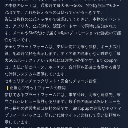
の本物のレートは、通常時で最大40〜50%、特別な祝日で60〜
75%です。これを超えるものは疑ってかかるべきです。
告知は複数の公式チャネルで確認してください。本物のイベント
は、アプリ内、公式SNS、認証パートナーで同時に告知されま
す。メールやSMSだけで届く単独のプロモーションは詐欺の可能
性が高いです。
安全なプラットフォームは、支払い前に明確な価格、ボーナス計
算、配送時間枠を表示します。ティア別の詳細がない曖昧な「最
大50%ボーナス」という表現には注意が必要です。BitTopupで
は、支払い前にベース、ボーナス、合計額を正確に表示する透明
な計算システムを提供しています。
セキュリティチェックリスト：安全なチャージ習慣
正当なプラットフォームの確認
信頼できるプラットフォームには、事業登録、明確な連絡先、確
立されたレビュー履歴があります。数千件の認証済みレビューを
伴う長年の運営実績は信頼の証です。BitTopupの豊富なポジティ
ブフィードバックは、新しい代替サイトと比較して高い信頼性を
示しています。