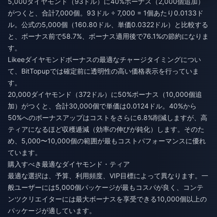
5,000ダイヤモンド（93ドル）に40%ボーナス（2,000個追加）
がつくと、合計7,000個。93ドル ÷ 7,000 = 1個あたり0.0133ド
ル。公式の5,000個（160.80ドル、単価0.0322ドル）と比較する
と、ボーナス前で58.7%、ボーナス適用後で76.1%の節約になりま
す。
Likeeダイヤモンドボーナスの最適なチャージタイミング
につい
て、BitTopupでは確定前に透明性の高い価格表示を行っていま
す。
20,000ダイヤモンド（372ドル）に50%ボーナス（10,000個追
加）がつくと、合計30,000個で単価は0.0124ドル。40%から
50%へのボーナスアップはコストをさらに6.8%削減しますが、高
ティアになるほど収穫逓減（効率の伸びが鈍化）します。そのた
め、5,000〜10,000個の範囲が最もコストパフォーマンスに優れ
ています。
購入すべき最適なダイヤモンド・ティア
最適な選択は、予算、利用頻度、VIP目標によって異なります。一
般ユーザーには5,000個パッケージが最もコスパが良く、コンテ
ンツクリエイターには最大ボーナスを享受できる10,000個以上の
パッケージが適しています。