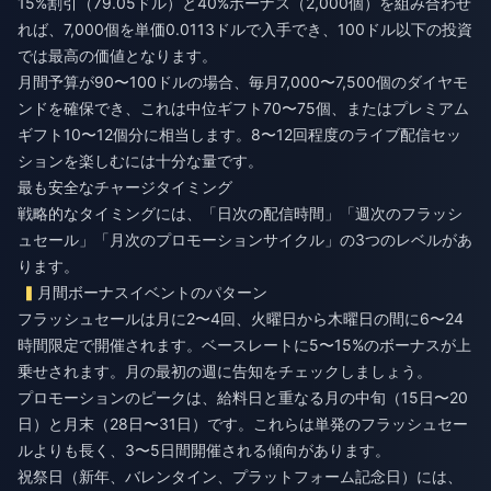
15%割引（79.05ドル）と40%ボーナス（2,000個）を組み合わせ
れば、7,000個を単価0.0113ドルで入手でき、100ドル以下の投資
では最高の価値となります。
月間予算が90〜100ドルの場合、毎月7,000〜7,500個のダイヤモ
ンドを確保でき、これは中位ギフト70〜75個、またはプレミアム
ギフト10〜12個分に相当します。8〜12回程度のライブ配信セッ
ションを楽しむには十分な量です。
最も安全なチャージタイミング
戦略的なタイミングには、「日次の配信時間」「週次のフラッシ
ュセール」「月次のプロモーションサイクル」の3つのレベルがあ
ります。
月間ボーナスイベントのパターン
フラッシュセールは月に2〜4回、火曜日から木曜日の間に6〜24
時間限定で開催されます。ベースレートに5〜15%のボーナスが上
乗せされます。月の最初の週に告知をチェックしましょう。
プロモーションのピークは、給料日と重なる月の中旬（15日〜20
日）と月末（28日〜31日）です。これらは単発のフラッシュセー
ルよりも長く、3〜5日間開催される傾向があります。
祝祭日（新年、バレンタイン、プラットフォーム記念日）には、