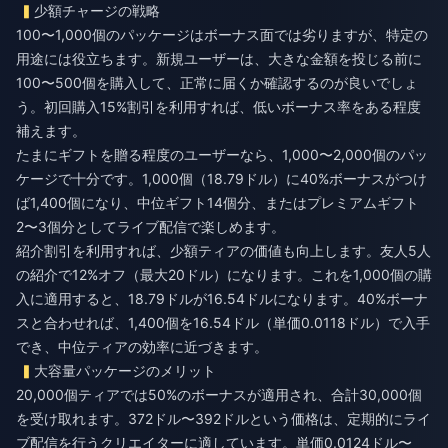
少額チャージの戦略
100〜1,000個のパッケージはボーナス面では劣りますが、特定の
用途には役立ちます。新規ユーザーは、大きな金額を投じる前に
100〜500個を購入して、正常に届くか確認するのが良いでしょ
う。初回購入15%割引を利用すれば、低いボーナス率をある程度
補えます。
たまにギフトを贈る程度のユーザーなら、1,000〜2,000個のパッ
ケージで十分です。1,000個（18.79ドル）に40%ボーナスがつけ
ば1,400個になり、中位ギフト14個分、またはプレミアムギフト
2〜3個分としてライブ配信で楽しめます。
紹介割引を利用すれば、少額ティアの価値も向上します。友人5人
の紹介で12%オフ（最大20ドル）になります。これを1,000個の購
入に適用すると、18.79ドルが16.54ドルになります。40%ボーナ
スと合わせれば、1,400個を16.54ドル（単価0.0118ドル）で入手
でき、中位ティアの効率に近づきます。
大容量パッケージのメリット
20,000個ティアでは50%のボーナスが適用され、合計30,000個
を受け取れます。372ドル〜392ドルという価格は、定期的にライ
ブ配信を行うクリエイターに適しています。単価0.0124ドル〜