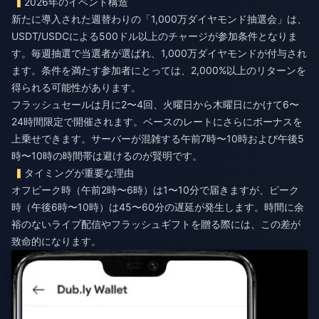
2026年のイベント構造
新たに導入された週替わりの「1,000万ダイヤモンド抽選会」は、
USDT/USDCによる500ドル以上のチャージが参加条件となりま
す。毎週抽選で当選者が選ばれ、1,000万ダイヤモンドが付与され
ます。条件を満たす参加者にとっては、2,000%以上のリターンを
得られる可能性があります。
フラッシュセールは月に2〜4回、火曜日から木曜日にかけて6〜
24時間限定で開催されます。ベースのレートにさらにボーナスを
上乗せできます。サーバーが混雑する午前7時〜10時および午後5
時〜10時の時間帯は避けるのが賢明です。
タイミングが重要な理由
オフピーク時（午前2時〜6時）は1〜10分で届きますが、ピーク
時（午後6時〜10時）は45〜60分の遅延が発生します。時間に余
裕のないライブ配信やフラッシュギフトを贈る際には、この差が
致命的になります。