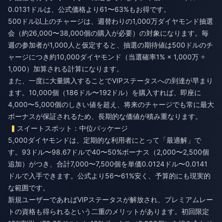
0.0131ドルは、公式価格より61〜63%もお得です。
500ドル以上のチャージは、週替わりの1,000万ダイヤモンド抽選
会（約26,000〜38,000個の購入が必要）の対象になります。毎
週の参加者が1,000人と仮定すると、抽選の期待値は500ドルのチ
ャージにつき約10,000ダイヤモンド（当選確率1% × 1,000万 ÷
1,000）加算される計算になります。
また、一度に大量購入することでVIPステータスへの到達が早まり
ます。10,000個（186ドル〜192ドル）を購入すれば、即座に
4,000〜5,000個のしきい値を超え、将来のチャージでも常に最大
ボーナスが保証されるため、長期的な価値が積み重なります。
スイートスポット：中位パッケージ
5,000ダイヤモンドは、定期的な利用者にとって「最適解」で
す。93ドル〜98.67ドルで40〜50%ボーナス（2,000〜2,500個
追加）がつき、合計7,000〜7,500個を単価0.0124ドル〜0.0141
ドルで入手できます。公式より56〜61%安く、予算的にも現実的
な範囲です。
新規ユーザーであればVIPステータスが解放され、プレミアムレー
トの資格も得られるという二重のメリットがあります。初回限定