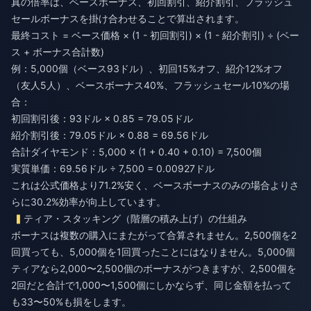
真の倍率は、ベースボーナス、初回割引、紹介割引、フラッシュ
セールボーナスを掛け合わせることで算出されます。
最終コスト = ベース価格 × (1 - 初回割引) × (1 - 紹介割引) ÷ (ベー
ス + ボーナス合計数)
例：5,000個（ベース93ドル）、初回15%オフ、紹介12%オフ
（友人5人）、ベースボーナス40%、フラッシュセール10%の場
合：
初回割引後：93ドル × 0.85 = 79.05ドル
紹介割引後：79.05ドル × 0.88 = 69.56ドル
合計ダイヤモンド：5,000 × (1 + 0.40 + 0.10) = 7,500個
実質単価：69.56ドル ÷ 7,500 = 0.00927ドル
これは公式価格より71.2%安く、ベースボーナスのみの場合よりさ
らに30.2%効率が向上しています。
ティア・スタッキング（階層の積み上げ）の仕組み
ボーナスは複数の購入にまたがって合算されません。2,500個を2
回買っても、5,000個を1回買ったことにはなりません。5,000個
ティアなら2,000〜2,500個のボーナスがつきますが、2,500個を
2回だと合計で1,000〜1,500個にしかならず、同じ金額を払って
も33〜50%も損をします。