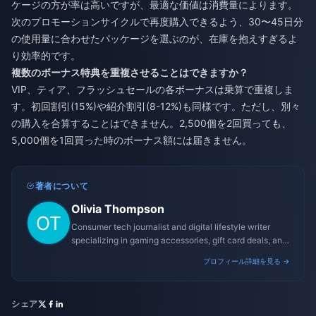
ケージの方が率は高いですが、最適な価値は消費量によります。
次のプロモーションサイクルで再度購入できるよう、30〜45日分
の使用量に合わせたパッケージを選ぶのが、在庫を抱えすぎるよ
り効率的です。
複数のボーナス特典を重複させることはできますか？
VIP、ティア、フラッシュセールの各ボーナスは乗算で重複しま
す。初回割引(15%)や紹介割引(8-12%)も同様です。ただし、別々
の購入を合算することはできません。2,500個を2回買っても、
5,000個を1回買った時のボーナス額には届きません。
著者について
Olivia Thompson
Consumer tech journalist and digital lifestyle writer
specializing in gaming accessories, gift card deals, and
platform reviews.
プロフィール詳細を見る →
シェア