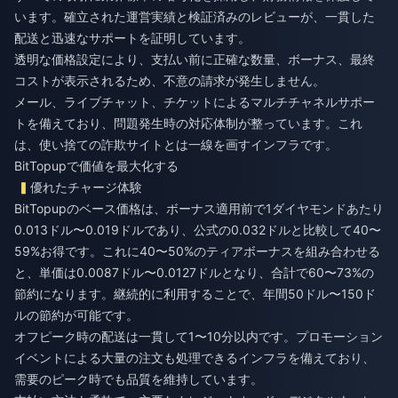
います。確立された運営実績と検証済みのレビューが、一貫した
配送と迅速なサポートを証明しています。
透明な価格設定により、支払い前に正確な数量、ボーナス、最終
コストが表示されるため、不意の請求が発生しません。
メール、ライブチャット、チケットによるマルチチャネルサポー
トを備えており、問題発生時の対応体制が整っています。これ
は、使い捨ての詐欺サイトとは一線を画すインフラです。
BitTopupで価値を最大化する
優れたチャージ体験
BitTopupのベース価格は、ボーナス適用前で1ダイヤモンドあたり
0.013ドル〜0.019ドルであり、公式の0.032ドルと比較して40〜
59%お得です。これに40〜50%のティアボーナスを組み合わせる
と、単価は0.0087ドル〜0.0127ドルとなり、合計で60〜73%の
節約になります。継続的に利用することで、年間50ドル〜150ド
ルの節約が可能です。
オフピーク時の配送は一貫して1〜10分以内です。プロモーション
イベントによる大量の注文も処理できるインフラを備えており、
需要のピーク時でも品質を維持しています。