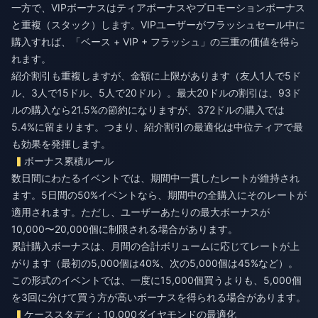
一方で、VIPボーナスはティアボーナスやプロモーションボーナス
と重複（スタック）します。VIPユーザーがフラッシュセール中に
購入すれば、「ベース + VIP + フラッシュ」の三重の価値を得ら
れます。
紹介割引も重複しますが、金額に上限があります（友人1人で5ド
ル、3人で15ドル、5人で20ドル）。最大20ドルの割引は、93ド
ルの購入なら21.5%の節約になりますが、372ドルの購入では
5.4%に留まります。つまり、紹介割引の最適化は中位ティアで最
も効果を発揮します。
ボーナス累積ルール
数日間にわたるイベントでは、期間中一貫したレートが維持され
ます。5日間の50%イベントなら、期間中の全購入にそのレートが
適用されます。ただし、ユーザーあたりの最大ボーナスが
10,000〜20,000個に制限される場合があります。
累計購入ボーナスは、月間の合計ボリュームに応じてレートが上
がります（最初の5,000個は40%、次の5,000個は45%など）。
この形式のイベントでは、一度に15,000個買うよりも、5,000個
を3回に分けて買う方が高いボーナスを得られる場合があります。
ケーススタディ：10,000ダイヤモンドの最適化