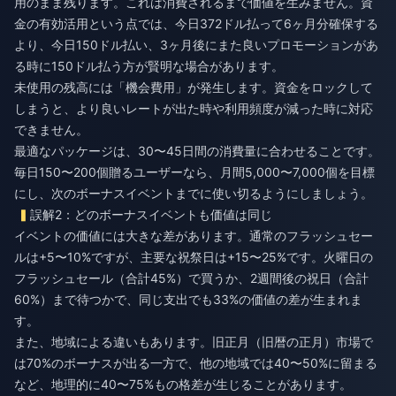
用のまま残ります。これは消費されるまで価値を生みません。資
金の有効活用という点では、今日372ドル払って6ヶ月分確保する
より、今日150ドル払い、3ヶ月後にまた良いプロモーションがあ
る時に150ドル払う方が賢明な場合があります。
未使用の残高には「機会費用」が発生します。資金をロックして
しまうと、より良いレートが出た時や利用頻度が減った時に対応
できません。
最適なパッケージは、30〜45日間の消費量に合わせることです。
毎日150〜200個贈るユーザーなら、月間5,000〜7,000個を目標
にし、次のボーナスイベントまでに使い切るようにしましょう。
誤解2：どのボーナスイベントも価値は同じ
イベントの価値には大きな差があります。通常のフラッシュセー
ルは+5〜10%ですが、主要な祝祭日は+15〜25%です。火曜日の
フラッシュセール（合計45%）で買うか、2週間後の祝日（合計
60%）まで待つかで、同じ支出でも33%の価値の差が生まれま
す。
また、地域による違いもあります。旧正月（旧暦の正月）市場で
は70%のボーナスが出る一方で、他の地域では40〜50%に留まる
など、地理的に40〜75%もの格差が生じることがあります。