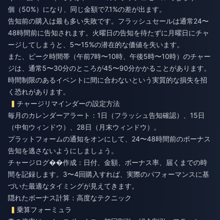
個（50%）になり、同じ金額で7.1%の差が出ます。
告知前の購入は最も多い失敗です。フラッシュセールは通常24〜
48時間前に告知されます。火曜日の告知を待たずに月曜日にチャ
ージしてしまうと、5〜15%の潜在的な価値を失います。
また、ピーク時間帯（午前7時〜10時、午後5時〜10時）のチャー
ジは、通常5〜30分のところが45〜90分かかることがあります。
時間制限のあるイベントに間に合わないという実質的な損失を招
く恐れがあります。
チャージリマインダーの設定方法
毎月のカレンダーアラート：1日（フラッシュ告知確認）、15日
（中旬ウィンドウ）、28日（月末ウィンドウ）。
プラットフォームの通知をオンにして、24〜48時間前のボーナス
告知を逃さないようにしましょう。
チャージログ��作成：日付、金額、ボーナス率、届くまでの時
間を記録します。3〜4回購入すれば、実際のパフォーマンスに基
づいた最適なタイミングが見えてきます。
隠れたボーナス計算：高度なテクニック
乗算フォーミュラ