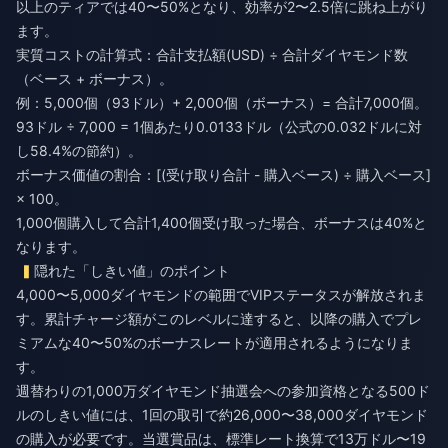
以上のティアでは40〜50%となり、効率が2〜2.5倍に跳ね上がり
ます。
実質コストの計算式：合計支払額(USD) ÷ 合計ダイヤモンド数
（ベース + ボーナス）。
例：5,000個（93ドル）+ 2,000個（ボーナス）= 合計7,000個。
93ドル ÷ 7,000 = 1個あたり0.0133ドル（公式の0.032ドルに対
し58.4%の節約）。
ボーナス価値の割合：[(受け取り合計 - 購入ベース) ÷ 購入ベース]
× 100。
1,000個購入して合計1,400個受け取った場合、ボーナスは40%と
なります。
隠れた「しきい値」のポイント
4,000〜5,000ダイヤモンドの範囲でVIPステータスが解放されま
す。累計チャージ額がこのレベルに達すると、以降の購入でプレ
ミアムな40〜50%のボーナスレートが適用されるようになりま
す。
週替わりの1,000万ダイヤモンド抽選会への参加資格となる500ド
ルのしきい値には、1回の取引で約26,000〜38,000ダイヤモンド
の購入が必要です。当選賞品は、標準レート換算で13万ドル〜19