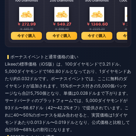
100 Diamonds
200 Diamonds
500 Diamonds
1,000 Dia
￥ 272.99
￥ 549.27
￥ 1366.60
￥ 2733
￥ 445.01
￥ 896.43
￥ 2225.20
￥ 4452
今すぐ購入
今すぐ購入
今すぐ購入
今すぐ
ボーナスイベントと通常価格の違い
Likeeの標準価格（iOS版）は、100ダイヤモンドで3.21ドル、
5,000ダイヤモンドで160.80ドルとなっており、1ダイヤモンドあ
たり約0.032ドルです。ボーナスイベントでは、ここに無料のダ
イヤモンドが追加されます。15%ボーナス付きの5,000個パッケ
ージなら合計5,750個となり、単価は0.028ドルまで下がります。
サードパーティのプラットフォームでは、5,000ダイヤモンドが
93ドル〜98.67ドル（42〜42.2%オフ）で提供されています。こ
れに40〜50%のボーナスを組み合わせると、実質価格は1ダイヤ
モンドあたり0.013ドル〜0.019ドルとなり、公式価格と比較して
合計59〜68%もの割引になります。