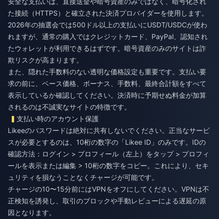
安全な支払いは、直接送金や暗号資産のみではなく、暗号化され
た接続（HTTPS）と確立された決済プロバイダーを使用します。
2026年の抽選会では500ドル以上の支払いにUSDT/USDCが使わ
れますが、通常の購入ではクレジットカード、PayPal、認知され
たウォレットが利用できるはずです。暗号資産のみのサイトは詐
欺リスクが高まります。
また、隠れた手数料のない透明な価格設定も重要です。支払い要
求の前に、ベース価格、ボーナス、手数料、最終合計額をすべて
表示しているか確認してください。決済時に予期せぬ料金が加算
されるのは不誠実なサイトの特徴です。
支払い時のアカウント保護
Likeeのパスワードは絶対に共有しないでください。正当なサービ
スが必要とするのは、10桁の数字の「Likee ID」のみです。IDの
確認方法：ログイン > プロフィール（左上）をタップ > プロフィ
ールを表示または編集 > 10桁の数字をコピー。これにより、セキ
ュリティを損なうことなくチャージが可能です。
チャージの10〜15分前にはVPNをオフにしてください。VPNは不
正検知を誘発し、取引のブロックや手動レビューによる遅延の原
因となります。