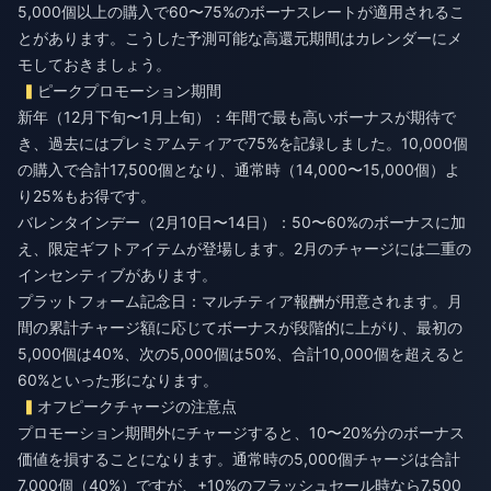
5,000個以上の購入で60〜75%のボーナスレートが適用されるこ
とがあります。こうした予測可能な高還元期間はカレンダーにメ
モしておきましょう。
ピークプロモーション期間
新年（12月下旬〜1月上旬）：年間で最も高いボーナスが期待で
き、過去にはプレミアムティアで75%を記録しました。10,000個
の購入で合計17,500個となり、通常時（14,000〜15,000個）よ
り25%もお得です。
バレンタインデー（2月10日〜14日）：50〜60%のボーナスに加
え、限定ギフトアイテムが登場します。2月のチャージには二重の
インセンティブがあります。
プラットフォーム記念日：マルチティア報酬が用意されます。月
間の累計チャージ額に応じてボーナスが段階的に上がり、最初の
5,000個は40%、次の5,000個は50%、合計10,000個を超えると
60%といった形になります。
オフピークチャージの注意点
プロモーション期間外にチャージすると、10〜20%分のボーナス
価値を損することになります。通常時の5,000個チャージは合計
7,000個（40%）ですが、+10%のフラッシュセール時なら7,500