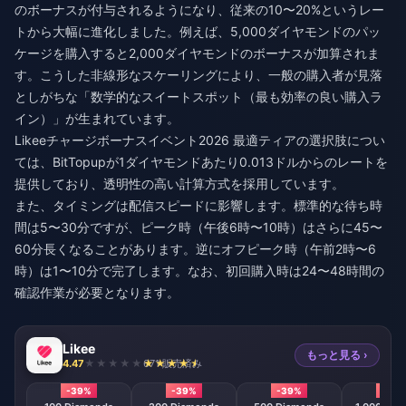
のボーナスが付与されるようになり、従来の10〜20%というレー
トから大幅に進化しました。例えば、5,000ダイヤモンドのパッ
ケージを購入すると2,000ダイヤモンドのボーナスが加算されま
す。こうした非線形なスケーリングにより、一般の購入者が見落
としがちな「数学的なスイートスポット（最も効率の良い購入ラ
イン）」が生まれています。
Likeeチャージボーナスイベント2026 最適ティア
の選択肢につい
ては、BitTopupが1ダイヤモンドあたり0.013ドルからのレートを
提供しており、透明性の高い計算方式を採用しています。
また、タイミングは配信スピードに影響します。標準的な待ち時
間は5〜30分ですが、ピーク時（午後6時〜10時）はさらに45〜
60分長くなることがあります。逆にオフピーク時（午前2時〜6
時）は1〜10分で完了します。なお、初回購入時は24〜48時間の
確認作業が必要となります。
Likee
もっと見る ›
4.47
671 販売済み
-39%
-39%
-39%
-39