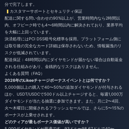
分で完了します。
カスタマーサポートとセキュリティ保証
配送に関する問い合わせの90%以上が、営業時間内なら2時間以
内、オフピーク時でも4〜6時間以内に解決されており、業界平均
を大幅に上回っています。
決済処理にはPCI DSS暗号化標準を採用。プラットフォーム側に
は取引後の完全なカード詳細は保存されないため、情報漏洩のリ
スクが低減されています。
配送保証：48時間以内にダイヤモンドが届かない場合は自動返金
される仕組みがあり、金銭的なリスクはありません。
よくある質問（FAQ）
2026年のLikeeチャージボーナスイベントとは何ですか？
5,000個以上の購入で40〜50%の追加ダイヤモンドが付与される
ほか、USDT/USDCで500ドル以上チャージすると、毎週1,000万
ダイヤモンドが当たる抽選に参加できます。また、月に2〜4回、
火〜木曜日に開催されるフラッシュセールでは、さらに5〜15%の
ボーナスが上乗せされます。
どのティアが最もボーナス価値が高いですか？
5,000ダイヤモンドが最適です。93ドル〜98.67ドルで40〜