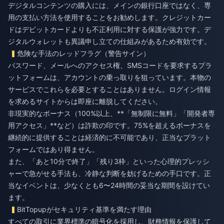
デジタルコンテンツの購入には、メインの銀行口座ではなく、専
用の支払い方法を使用することをお勧めします。クレジットカー
ドはデビットカードよりも不正利用に対する保護が強力です。デ
ジタルウォレットも異議申し立ての仕組みがあるため有効です。
危険な手法のレッドフラグ（警告サイン）
パスワード、メールへのアクセス権、SMSコードを要求するプラ
ットフォームは、アカウントの乗っ取りを狙っています。本物の
サービスでこれらを必要とすることはありません。ログイン情報
を求めるサイトからは即座に離脱してください。
非現実的なボーナス（100%以上、**「無制限に無料」「開発者専
用アクセス」**など）は詐欺の印です。75%を超えるボーナスを
継続的に提供することは経済的に不可能であり、正当なプラット
フォームではあり得ません。
また、「あと10分で終了」「残り3枠」といった心理的プレッシ
ャーで急がせる手法も、冷静な判断を妨げるための手口です。正
当なイベントは、少なくとも6〜24時間の妥当な期間を設けてい
ます。
BitTopupがセキュリティ基準を満たす理由
すべての取引に業界標準の暗号化を採用し、財務情報を保護して