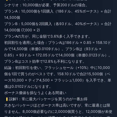
シナリオ：10,000個が必要、予算200ドルの場合。
プランA：10,000個を1回購入（186ドル、45%ボーナス）= 合計
14,500個
プランB：5,000個を2回購入（各93ドル、40%ボーナス）= 合計
14,000個 (7,000 × 2)
プランAの方が、同じ金額で3.6%多く入手できます。
初回割引を適用した場合：プランAは186ドル × 0.85 = 158.10ド
ルで14,500個（単価0.0109ドル）。プランBは（93ドル ×
0.85）+ 93ドル = 172.05ドルで14,000個（単価0.0123ドル）。
プランBはコスト効率で12.8%も不利になります。
結論：初回割引を使い、フラッシュセール（+10%）中に10,000
個を1回で買うのがベストです。158.10ドルで合計15,500個（ベ
ース10,000 + ティア4,500 + フラッシュ1,000）を入手でき、単
価は0.0102ドルになります。
ボーナス価値を損なうよくある間違い
誤解1：常に最大パッケージを買うのが一番お得
大きなパッケージほどボーナス率は高いですが、常に最適とは限
りません。8,000個必要なのに2,0000個買うと、12,000個が未使