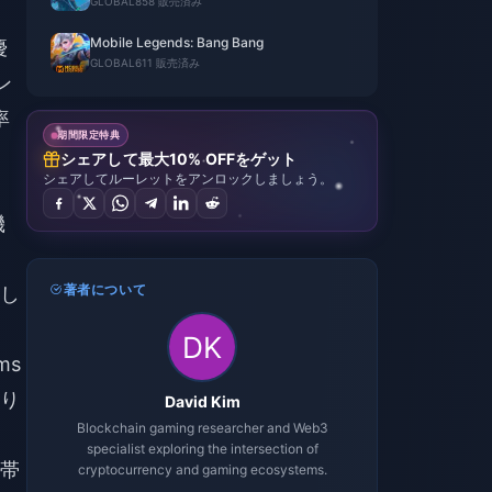
GLOBAL
858 販売済み
Mobile Legends: Bang Bang
優
GLOBAL
611 販売済み
ン
率
期間限定特典
シェアして最大10% OFFをゲット
シェアしてルーレットをアンロックしましょう。
機
著者について
行し
ms
切り
David Kim
Blockchain gaming researcher and Web3
。
specialist exploring the intersection of
が帯
cryptocurrency and gaming ecosystems.