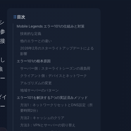
目次
シ
Mobile Legends エラー101の仕組みと対策
参
技術的な定義
接
他のエラーとの違い
2026年2月のスターライトアップデートによる
影響
し
エラー101の根本原因
強
サーバー側：スターライトシーズンの過負荷
クライアント側：デバイスとネットワーク
ー
アルゴリズムの変更
地域サーバーのパターン
 ダイ
エラー101を解決する7つの実証済みメソッド
方法1：ネットワークリセットとDNS設定（所
ー
要時間2分）
方法2：キャッシュのクリア
方法3：VPNとサーバーの切り替え