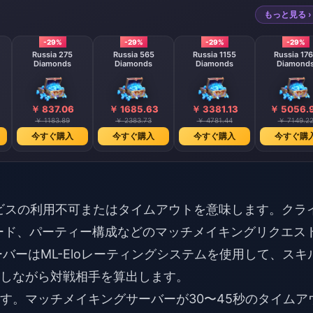
もっと見る ›
-29%
-29%
-29%
-29%
Russia 275
Russia 565
Russia 1155
Russia 17
Diamonds
Diamonds
Diamonds
Diamond
￥ 837.06
￥ 1685.63
￥ 3381.13
￥ 5056.
￥ 1183.89
￥ 2383.73
￥ 4781.44
￥ 7149.2
今すぐ購入
今すぐ購入
今すぐ購入
今すぐ購
�ビスの利用不可またはタイムアウトを意味します。クラ
ード、パーティー構成などのマッチメイキングリクエス
ーバーはML-Eloレーティングシステムを使用して、スキ
慮しながら対戦相手を算出します。
ます。マッチメイキングサーバーが30〜45秒のタイムア