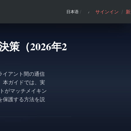
サインイン
/
新
日本语
/
解決策（2026年2
・クライアント間の通信
。本ガイドでは、実
ートがマッチメイキン
を保護する方法を説