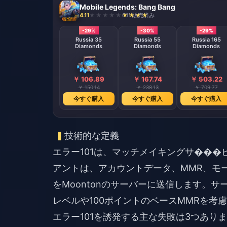
Mobile Legends: Bang Bang
4.11
611 販売済み
-29%
-30%
-29%
Russia 35
Russia 55
Russia 165
Diamonds
Diamonds
Diamonds
￥ 106.89
￥ 167.74
￥ 503.22
￥ 150.14
￥ 238.13
￥ 709.77
今すぐ購入
今すぐ購入
今すぐ購入
技術的な定義
エラー101は、マッチメイキングサ��
アントは、アカウントデータ、MMR、モ
をMoontonのサーバーに送信します。サ
レベルや100ポイントのベースMMRを考
エラー101を誘発する主な失敗は3つあり