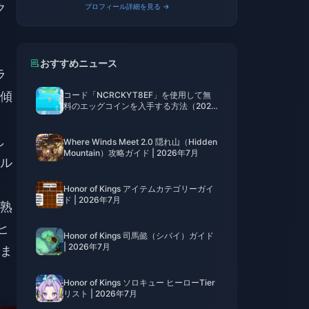
ク
プロフィール詳細を見る →
おすすめニュース
ラ
傾
コード「NCRCKYT8EF」を使用して無
料のエッグコインを入手する方法（2026
年8月）
し
Where Winds Meet 2.0 隠れ山（Hidden
Mountain）攻略ガイド | 2026年7月
ル
Honor of Kings アイテムカテゴリーガイ
ド | 2026年7月
熟
ヒ
Honor of Kings 司馬懿（シバイ）ガイド
| 2026年7月
ま
Honor of Kings ソロキュー ヒーローTier
リスト | 2026年7月