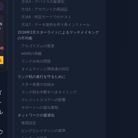
方法4：デバイスの最適化
方法5：アカウントの再認証
方法6：特定モードでのテスト
-29%
-36%
-36%
65
Russia 6000
Turkey 6146
Turkey 2645
方法7：データ保持を伴う再インストール
s
Diamonds
Diamonds
Diamonds
2026年2月スターライトによるマッチメイキング
の不均衡
アルゴリズムの変更
90
￥ 16857.97
￥ 13392.97
￥ 5866.00
2
￥ 23830.90
MMRの乖離
￥ 20908.43
￥ 9147.15
入
今すぐ購入
今すぐ購入
今すぐ購入
ランク分布の問題
タイムラインと開発者の対応
ランク戦の進行を守るために
スター保護の仕組み
イ
ランク戦を中断すべきタイミング
クレジットスコアへの影響
ト
サポートへの提出書類
ル
ネットワークの最適化
推奨設定
ピングとレイテンシの基準
ウ