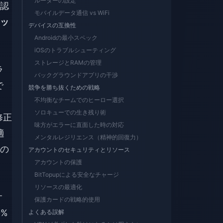
ルーターの設定
認
モバイルデータ通信 vs WiFi
ッ
デバイスの互換性
Androidの最小スペック
iOSのトラブルシューティング
ストレージとRAMの管理
ラ
バックグラウンドアプリの干渉
で
競争を勝ち抜くための戦略
不均衡なチームでのヒーロー選択
ソロキューでの生き残り術
修正
味方がエラーに直面した時の対応
適
メンタルレジリエンス（精神的回復力）
の
アカウントのセキュリティとリソース
アカウントの保護
BitTopupによる安全なチャージ
リソースの最適化
オ
保護カードの戦略的使用
%
よくある誤解