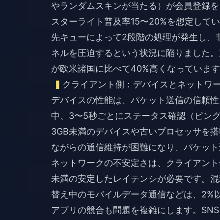
やランダムスキンが当たる）が会員登録を
スターライト普及率15〜20%を想定して
先キューによって2段階の処理が発生し、
ネルを圧迫するという状況に陥りました。
が欧米諸国に比べて40%高くなっていま
クライアント側：デバイスとネットワ
デバイスの性能は、パケット送信の信頼性を
中、3〜5秒ごとにステータス確認（ピン
3GB未満のデバイスや古いプロセッサを
ながらの通信維持が困難になり、パケット
ネットワークの不安定さは、クライアント
未満の安定したレイテンシが必要です。混
替え中のモバイルデータ通信などは、2%
アプリの競合も問題を複雑にします。SN