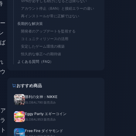
VPNが必ずしも助けになるとは限らない
特
アカウント停止（BAN）と接続エラーの違い
再インストールが常に正解ではない
ー
長期的な解決策
開発者のアップデートを監視する
ン
コミュニティリソースの活用
ば
安定したゲーム環境の構築
恒久的な修正への期待値
れ
よくある質問（FAQ）
ウ
おすすめ商品
勝利の女神：NIKKE
GLOBAL
790 販売済み
ィア
Eggy Party エギーコイン
ラ
GLOBAL
953 販売済み
ント
Free Fire ダイヤモンド