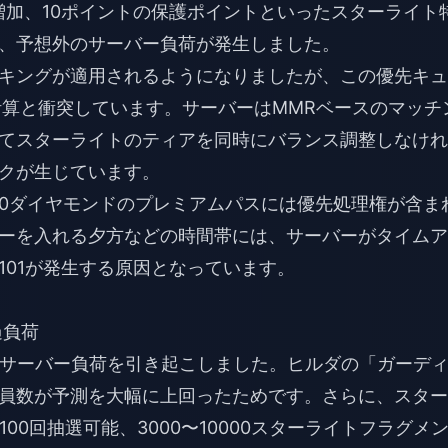
増加、10ポイントの保護ポイントといったスターライト
、予想外のサーバー負荷が発生しました。
キングが適用されるようになりましたが、この優先キュ
性計算と衝突しています。サーバーはMMRベースのマッチ
てスターライトのティアを同時にバランス調整しなけれ
クが生じています。
50ダイヤモンドのプレミアムパスには優先処理権が含ま
ーを入れる夕方などの時間帯には、サーバーがタイムア
101が発生する原因となっています。
過負荷
ないサーバー負荷を引き起こしました。ヒルダの「ガーデ
員数が予測を大幅に上回ったためです。さらに、スター
00回抽選可能、3000〜10000スターライトフラグメ