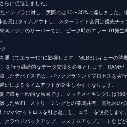
さらに促進しました。
いたインフラに対し、実際には30〜35%に達しました。
非会員はタイムアウトし、スターライト会員は優先チャ
東南アジアのサーバーでは、ピーク時のエラー101発生
す。
ーク
通じてエラー101に影響します。MLBBはキューの待
グ）を行う継続的なデータ交換を必要とします。RAMが
搭載したデバイスでは、バックグラウンドプロセスを実
遅延によるタイムアウトが発生しやすくなります。
側で最も一般的な原因です。マッチメイキングには150
雑したWiFi、ストリーミングとの帯域共有、基地局の
以上のパケットロスを引き起こし、エラーを誘発します
S、クラウドバックアップ、システムアップデートなど