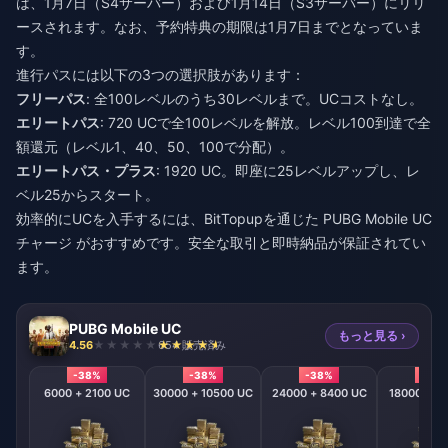
は、1月7日（S4サーバー）および1月14日（S3サーバー）にリリ
ースされます。なお、予約特典の期限は1月7日までとなっていま
す。
進行パスには以下の3つの選択肢があります：
フリーパス
: 全100レベルのうち30レベルまで。UCコストなし。
エリートパス
: 720 UCで全100レベルを解放。レベル100到達で全
額還元（レベル1、40、50、100で分配）。
エリートパス・プラス
: 1920 UC。即座に25レベルアップし、レ
ベル25からスタート。
効率的にUCを入手するには、BitTopupを通じた
PUBG Mobile UC
チャージ
がおすすめです。安全な取引と即時納品が保証されてい
ます。
PUBG Mobile UC
もっと見る ›
4.56
654 販売済み
-38%
-38%
-38%
-38
6000 + 2100 UC
30000 + 10500 UC
24000 + 8400 UC
18000 + 6