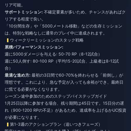
リア可能。
サポートミッション:
不確定要素が多いため、チャンスがあればク
リアする程度で良い。
「10分間生存」や「5000メートル移動」などの生存ミッション
は、特別な戦略なしに通常のプレイ中に達成されます。
ウィークリーミッションのスタック戦略
累積パフォーマンスミッション:
週に5000ダメージを与える: 50-70 RP（8-12試合）
週に50人倒す: 80-100 RP（平均15-20試合、上級者は8-12試
合）
最適な進め方:
最初の3日間で60-70%を終わらせる「前倒し」が
理想です。これにより、急な予定が入っても余裕ができ、最終日
に慌てる必要がなくなります。
シーズン途中参加のためのステップバイステップガイド
1月25日以降に参加する場合、残り期間は45日です。15日分の遅
れ（900-1200 RPの不足）があるため、達成率を上げるかUC投資
が必要になります。
第1-3週のアクションプラン（追いつきフェーズ）