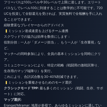
フリーパスは100レベル中30レベルで上限に達します。エリート
パスなしでレベル100に到達することは数学的に不可能です。720
UCを投資して全額還元を受ければ、実質無料で全報酬を手に入れ
ることができます。
経験豊富なプレイヤーからのアドバイス
ミッション達成速度を上げるチーム連携
スクワッドでの協力は効率を数倍にします：
役割分担：一人が「ダメージ担当」、もう一人が「生存重視」な
ど。
マッチへの同時参加により、全員の基本ミッションを同時にクリ
ア。
コミュニケーションにより、特定の戦略（戦闘用の激戦区降り、
生存用のマップ端降り）を実行。
これにより、合計試合数を30-40%削減できます。
ミッションを重複させるためのモード選択
クラシックモード TPP:
最も多くのミッション（戦闘、生存、サポ
ート）に対応。
マップ選択:
Erangel/Miramar: 地形が多様で、あらゆるミッションに適してい