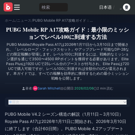
検索
日本语
/
ホーム
/
ニュース
/
PUBG Mobile RP A17攻略ガイド：最小限のミッションでレベル100に到達する方法
PUBG Mobile RP A17攻略ガイド：最小限のミッシ
ョンでレベル100に到達する方法
PUBG MobileのRoyale Pass A17は2026年1月11日から3月10日まで開催さ
れ、「レベルローグ・フォックスセット」やアップグレード可能なDP-28な
どの限定報酬が登場します。レベル100に到達するには、戦略的なミッショ
ン選択を通じて3500〜4500 RPポイントを獲得する必要があります。Elite
Pass Plusは1920 UCで25レベル分のブーストが付与され、Elite Passは720
UCで購入可能ですが、レベル100に到達すれば全額分のUCが還元されま
す。本ガイドでは、すべての報酬を効率的に獲得するための最小ミッション
戦略を公開します。
著者:
Sarah Mitchell
公開日:
2026/02/06
2 min 読む
目次
PUBG Mobile V4.2 シーズン構造の解説（1月11日～3月10日）
Royale Pass A17は2026年1月11日に開始され、2026年3月10日
に終了します（合計60日間）。PUBG Mobile 4.2アップデート