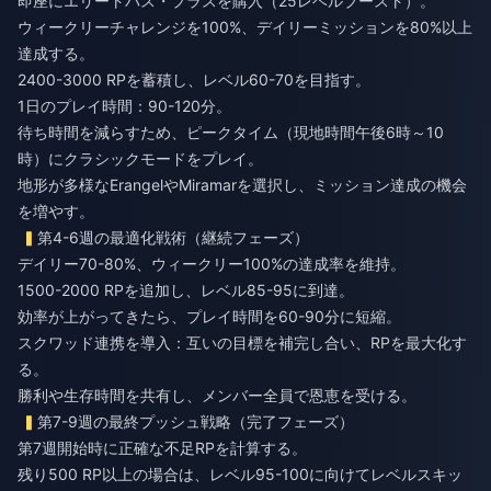
即座にエリートパス・プラスを購入（25レベルブースト）。
ウィークリーチャレンジを100%、デイリーミッションを80%以上
達成する。
2400-3000 RPを蓄積し、レベル60-70を目指す。
1日のプレイ時間：90-120分。
待ち時間を減らすため、ピークタイム（現地時間午後6時～10
時）にクラシックモードをプレイ。
地形が多様なErangelやMiramarを選択し、ミッション達成の機会
を増やす。
第4-6週の最適化戦術（継続フェーズ）
デイリー70-80%、ウィークリー100%の達成率を維持。
1500-2000 RPを追加し、レベル85-95に到達。
効率が上がってきたら、プレイ時間を60-90分に短縮。
スクワッド連携を導入：互いの目標を補完し合い、RPを最大化す
る。
勝利や生存時間を共有し、メンバー全員で恩恵を受ける。
第7-9週の最終プッシュ戦略（完了フェーズ）
第7週開始時に正確な不足RPを計算する。
残り500 RP以上の場合は、レベル95-100に向けてレベルスキッ