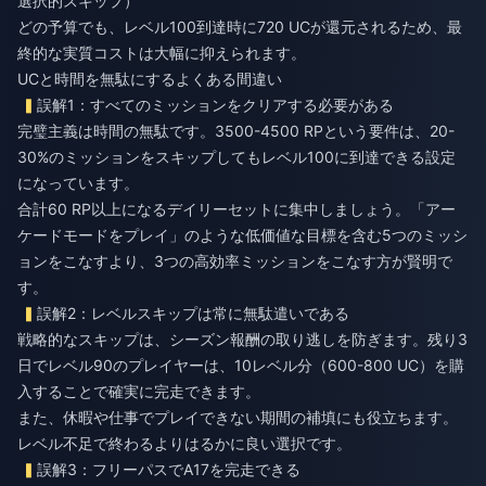
選択的スキップ）
どの予算でも、レベル100到達時に720 UCが還元されるため、最
終的な実質コストは大幅に抑えられます。
UCと時間を無駄にするよくある間違い
誤解1：すべてのミッションをクリアする必要がある
完璧主義は時間の無駄です。3500-4500 RPという要件は、20-
30%のミッションをスキップしてもレベル100に到達できる設定
になっています。
合計60 RP以上になるデイリーセットに集中しましょう。「アー
ケードモードをプレイ」のような低価値な目標を含む5つのミッシ
ョンをこなすより、3つの高効率ミッションをこなす方が賢明で
す。
誤解2：レベルスキップは常に無駄遣いである
戦略的なスキップは、シーズン報酬の取り逃しを防ぎます。残り3
日でレベル90のプレイヤーは、10レベル分（600-800 UC）を購
入することで確実に完走できます。
また、休暇や仕事でプレイできない期間の補填にも役立ちます。
レベル不足で終わるよりはるかに良い選択です。
誤解3：フリーパスでA17を完走できる