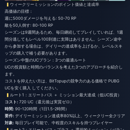
ウィークリーミッションのポイント価値と達成率
高価値の目標：
週に5000ダメージを与える: 50-70 RP
敵を50人倒す: 80-100 RP
シーズンは9週間あるため、毎日継続してプレイしていれば、1週
間分逃してもレベル100到達に支障はありません。シーズン途中
から参加する場合は、デイリーの達成率を上げるか、レベルスキ
ップの購入で補う必要があります。
シーズン中盤のUCプラン：3つの最適ルート
UCの投資額と時間のバランスを考えた3つのアプローチを紹介し
ます。
コストを抑えたい方は、BitTopupの競争力のある価格で
PUBG
UCを安く購入
してください。
ルート1：エリートパス ＋ ミッション最大達成（低UC投資）
コスト:
720 UC（還元後は実質ゼロ）
時間:
90-120時間（1日1.5-2時間）
要件:
デイリーミッション達成率80%以上、ウィークリー全クリア
対象:
毎日プレイ可能で、中程度のスキルを持つプレイヤー
ルート2：エリートパス・プラス ＋ 選択的ミッション（バラン