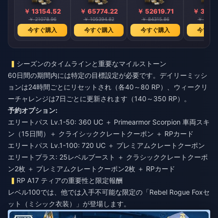
￥ 13154.52
￥ 65774.22
￥ 52619.71
￥ 3946
￥ 21078.96
￥ 105394.82
￥ 84315.86
￥ 63236
今すぐ購入
今すぐ購入
今すぐ購入
今すぐ
シーズンのタイムラインと重要なマイルストーン
60日間の期間内には特定の目標設定が必要です。デイリーミッシ
ョンは24時間ごとにリセットされ（各40～80 RP）、ウィークリ
ーチャレンジは7日ごとに更新されます（140～350 RP）。
予約オプション:
エリートパス Lv.1-50: 360 UC ＋ Primearmor Scorpion 車両スキ
ン（15日間）＋ クライシッククレートクーポン ＋ RPカード
エリートパス Lv.1-100: 720 UC ＋ プレミアムクレートクーポン
エリートプラス: 25レベルブースト ＋ クラシッククレートクーポ
ン2枚 ＋ プレミアムクレートクーポン2枚 ＋ RPカード
RP A17 ティアの重要性と限定報酬
レベル100では、他では入手不可能な限定の「Rebel Rogue Foxセ
ット（ミシック衣装）」が登場します。