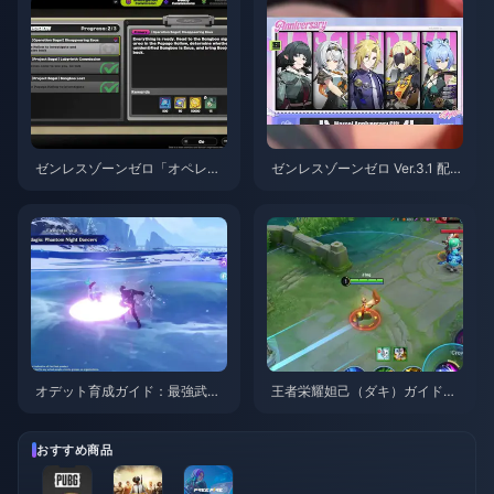
ゼンレスゾーンゼロ「オペレー
ゼンレスゾーンゼロ Ver.3.1 配布
ション・ベーグル」攻略ガイド
S級エージェント選択ガイド | 2
| 2026年8月
026年8月
オデット育成ガイド：最強武
王者栄耀妲己（ダキ）ガイド：
器、聖遺物、パーティ編成 | 20
知っておくべき10のテクニック
26年8月
| 2026年8月
おすすめ商品