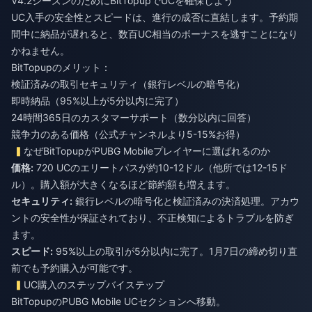
V4.2シーズンのためにBitTopupでUCを確保しよう
UC入手の安全性とスピードは、進行の成否に直結します。予約期
間中に納品が遅れると、数百UC相当のボーナスを逃すことになり
かねません。
BitTopupのメリット：
検証済みの取引セキュリティ（銀行レベルの暗号化）
即時納品（95%以上が5分以内に完了）
24時間365日のカスタマーサポート（数分以内に回答）
競争力のある価格（公式チャンネルより5-15%お得）
なぜBitTopupがPUBG Mobileプレイヤーに選ばれるのか
価格:
720 UCのエリートパスが約10-12ドル（他所では12-15ド
ル）。購入額が大きくなるほど節約額も増えます。
セキュリティ:
銀行レベルの暗号化と検証済みの決済処理。アカウ
ントの安全性が保証されており、不正検知によるトラブルを防ぎ
ます。
スピード:
95%以上の取引が5分以内に完了。1月7日の締め切り直
前でも予約購入が可能です。
UC購入のステップバイステップ
BitTopupのPUBG Mobile UCセクションへ移動。