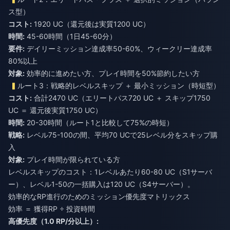
ス型）
コスト:
1920 UC（還元後は実質1200 UC）
時間:
45-60時間（1日45-60分）
要件:
デイリーミッション達成率50-60%、ウィークリー達成率
80%以上
対象:
効率的に進めたい方、プレイ時間を50%節約したい方
ルート3：戦略的レベルスキップ ＋ 最小ミッション（時短型）
コスト:
合計2470 UC（エリートパス720 UC ＋ スキップ1750
UC ＝ 還元後実質1750 UC）
時間:
20-30時間（ルート1と比較して75%の時短）
戦略:
レベル75-100の間、平均70 UCで25レベル分をスキップ購
入
対象:
プレイ時間が限られている方
レベルスキップのコスト：1レベルあたり60-80 UC（S1サーバ
ー）、レベル1-50の一括購入は120 UC（S4サーバー）。
効率的なRP進行のためのミッション優先度マトリックス
効率 ＝ 獲得RP ÷ 投資時間
高優先度（1.0 RP/分以上）: