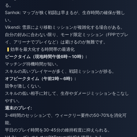
る。
Sanhok: マップが狭く戦闘は早まるが、生存時間の確保が難し
い。
Vikendi: 雪原により移動ミッションが複雑化する場合がある。
自分の好みに合わない限り、モード限定ミッション（FPPでプレ
イ、アリーナでプレイなど）は避けるのが無難です。
効率を最大化する時間帯の最適化
ピークタイム（現地時間午後6時～10時）:
マッチング待機時間が短い。
スキルの高いプレイヤーが多く、戦闘ミッションが捗る。
オフピークタイム（午前2時～6時）:
競争が激しくない。
スキルの低い相手に対して、生存やダメージミッションをこなし
やすい。
週末のプレイ:
3-4時間のセッションで、ウィークリー要件の50-70%を消化可
能。
平日のプレイ時間を30-45分の維持程度に抑えられる。