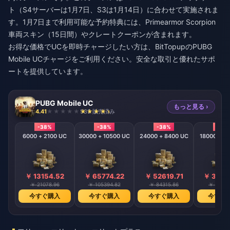
ト（S4サーバーは1月7日、S3は1月14日）に合わせて実施されま
す。1月7日まで利用可能な予約特典には、Primearmor Scorpion
車両スキン（15日間）やクレートクーポンが含まれます。
お得な価格でUCを即時チャージしたい方は、BitTopupの
PUBG
Mobile UCチャージ
をご利用ください。安全な取引と優れたサポ
ートを提供しています。
PUBG Mobile UC
もっと見る ›
4.41
535 販売済み
-38%
-38%
-38%
-38
6000 + 2100 UC
30000 + 10500 UC
24000 + 8400 UC
18000 + 6
￥ 13154.52
￥ 65774.22
￥ 52619.71
￥ 3946
￥ 21078.96
￥ 105394.82
￥ 84315.86
￥ 63236
今すぐ購入
今すぐ購入
今すぐ購入
今すぐ