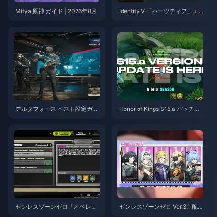
Mitya 原神 ガイド | 2026年8月
Identity V 「ハーツティア」エ
ミール スキルガイド | 2026年8
月
デルタフォース ベスト設定ガイ
Honor of Kings S15.a パッチノ
ド | 2026年8月
ート | 2026年8月
ゼンレスゾーンゼロ「オペレー
ゼンレスゾーンゼロ Ver.3.1 配布
ション・ベーグル」攻略ガイド
S級エージェント選択ガイド | 2