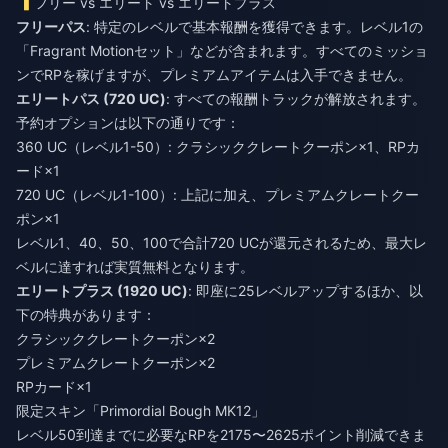
フリー vs エリート vs エリートプラス
フリーパス
: 特定のレベルで基本報酬を獲得できます。レベル1の
「Fragrant Motionセット」などが含まれます。すべてのミッショ
ンでRPを稼げますが、プレミアムアイテムは入手できません。
エリートパス (720 UC)
: すべての報酬トラックが解放されます。
予約オプションは以下の通りです：
360 UC（レベル1-50）: クラシッククレートクーポン×1、RPカ
ード×1
720 UC（レベル1-100）: 上記に加え、プレミアムクレートクー
ポン×1
レベル1、40、50、100で合計720 UCが還元されるため、最大レ
ベルに達すれば実質無料となります。
エリートプラス (1920 UC)
: 即座に25レベルアップするほか、以
下の特典があります：
クラシッククレートクーポン×2
プレミアムクレートクーポン×2
RPカード×1
限定スキン「Primordial Bough MK12」
レベル50到達までに必要なRPを2175〜2625ポイント削減できま