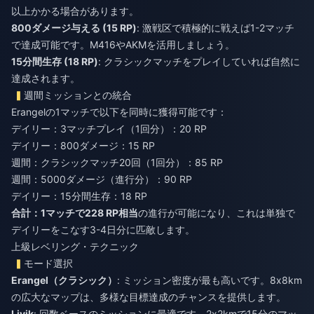
以上かかる場合があります。
800ダメージ与える (15 RP)
: 激戦区で積極的に戦えば1-2マッチ
で達成可能です。M416やAKMを活用しましょう。
15分間生存 (18 RP)
: クラシックマッチをプレイしていれば自然に
達成されます。
週間ミッションとの統合
Erangelの1マッチで以下を同時に獲得可能です：
デイリー：3マッチプレイ（1回分）：20 RP
デイリー：800ダメージ：15 RP
週間：クラシックマッチ20回（1回分）：85 RP
週間：5000ダメージ（進行分）：90 RP
デイリー：15分間生存：18 RP
合計：1マッチで228 RP相当
の進行が可能になり、これは単独で
デイリーをこなす3-4日分に匹敵します。
上級レベリング・テクニック
モード選択
Erangel（クラシック）
: ミッション密度が最も高いです。8x8km
の広大なマップは、多様な目標達成のチャンスを提供します。
Livik
: 回数ベースのミッションに最適です。2x2kmで15分のマッ