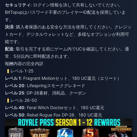
セキュリティ
: ログイン情報を決して共有しないでください。
BitTopupはパスワード不要のプレイヤーID配送を採用していま
す。
決済
: 購入者保護のある安全な方法を使用してください。クレジッ
トカード、デジタルウォレットなど、多様なオプションが利用可
能です。
配送
: 取引を完了する前にゲーム内でUCを確認してください。通
常、5分以内に即時配送されます。
報酬内容の完全内訳
レベル 1-25
レベル 1
: Fragrant Motionセット、180 UC還元（エリート）
レベル 20
: Lifespringスモークグレネード
レベル 25
: DP-28素材、消耗品、クーポン
レベル 26-50
レベル 40
: Feral Witch Doctorセット、180 UC還元
レベル 50
: Rebel Rogue Fox DP-28、180 UC還元