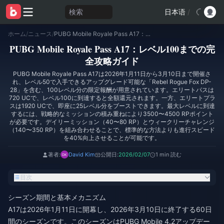
検索
日本语
/
ホーム
/
ニュース
/
PUBG Mobile Royale Pass A17：レベル100までの完全攻略ガイド
PUBG Mobile Royale Pass A17：レベル100までの完
全攻略ガイド
PUBG Mobile Royale Pass A17は2026年1月11日から3月10日まで開催さ
れ、レベル50で入手できるアップグレード可能な「Rebel Rogue Fox DP-
28」を含む、100レベル分の限定報酬が用意されています。エリートパスは
720 UCで、レベル100に到達すると全額還元されます。一方、エリートプラ
スは1920 UCで、即座に25レベル分をブーストできます。最大レベルに到達
するには、戦略的なミッションの積み重ねにより3500〜4500 RPポイント
が必要です。デイリーミッション（40〜80 RP）とウィークリーチャレンジ
（140〜350 RP）を組み合わせることで、標準的な方法よりも進行スピード
を40%向上させることが可能です。
著者:
David Kim
公開日:
2026/02/07
1 min 読む
目次
シーズン期間と基本メカニズム
A17は2026年1月11日に開幕し、2026年3月10日に終了する60日
間のシーズンです。このシーズンはPUBG Mobile 4.2アップデー