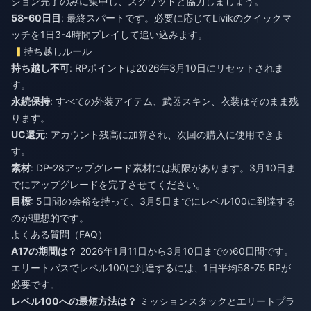
ション完了のみに集中し、スクワッドと協力しましょう。
58-60日目
: 最終スパートです。必要に応じてLivikのクイックマ
ッチを1日3-4時間プレイして追い込みます。
持ち越しルール
持ち越し不可
: RPポイントは2026年3月10日にリセットされま
す。
永続保持
: すべての外装アイテム、武器スキン、衣装はそのまま残
ります。
UC還元
: アカウント残高に加算され、次回の購入に使用できま
す。
素材
: DP-28アップグレード素材には期限があります。3月10日ま
でにアップグレードを完了させてください。
目標
: 5日間の余裕を持って、3月5日までにレベル100に到達する
のが理想的です。
よくある質問（FAQ）
A17の期間は？
2026年1月11日から3月10日までの60日間です。
エリートパスでレベル100に到達するには、1日平均58-75 RPが
必要です。
レベル100への最短方法は？
ミッションスタックとエリートプラ