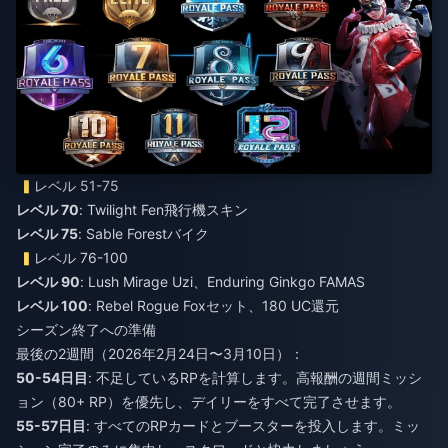
レベル 51-75
レベル 70
: Twilight Fen飛行機スキン
レベル 75
: Sable Forestバイク
レベル 76-100
レベル 90
: Lush Mirage Uzi、Enduring Ginkgo FAMAS
レベル 100
: Rebel Rogue Foxセット、180 UC還元
シーズン終了への準備
最後の2週間（2026年2月24日〜3月10日）：
50-54日目
: 不足しているRPを計算します。高報酬の週間ミッシ
ョン（80+ RP）を優先し、デイリーをすべて完了させます。
55-57日目
: すべてのRPカードとブースターを投入します。ミッ