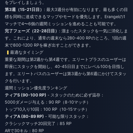
をプレイしましょう。
第3週（15-21日目）
: 最大3週分が有効になります。最も多くの目
標を同時に達成できるマップやモードを優先します。Erangelの1
マッチで4〜6個の週間ミッションを進めることも可能です。
完了フェーズ（22-28日目）
: 溜まったスタックを一気に消化しま
す。これにより、通常の週末なら280-400 RPのところ、1回の週
末で800-1200 RPを稼ぎ出すことができます。
最適なタイミング
重要な期間は第2週から第4週です。エリートプラスのユーザーは
即座にスタックを開始し、40-45日目までにレベル100を目指し
ます。エリートパスのユーザーは第3週から第6週にかけてスタッ
クを行います。
週間ミッション優先度ランキング
ティアS (90-100 RP)
- スタックのために必ず温存：
5000ダメージ与える：90 RP（8-10マッチ）
トップ10入り10回：100 RP（10-15マッチ）
ティアA (80-89 RP)
- 可能な限りスタック：
クラシックマッチ20回完了：85 RP
ARで30キル：80 RP