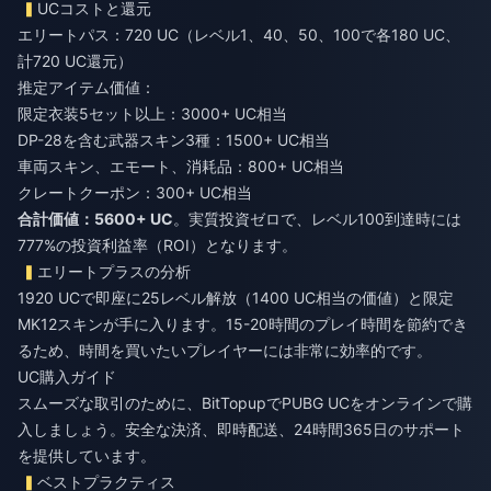
UCコストと還元
エリートパス：720 UC（レベル1、40、50、100で各180 UC、
計720 UC還元）
推定アイテム価値：
限定衣装5セット以上：3000+ UC相当
DP-28を含む武器スキン3種：1500+ UC相当
車両スキン、エモート、消耗品：800+ UC相当
クレートクーポン：300+ UC相当
合計価値：5600+ UC
。実質投資ゼロで、レベル100到達時には
777%の投資利益率（ROI）となります。
エリートプラスの分析
1920 UCで即座に25レベル解放（1400 UC相当の価値）と限定
MK12スキンが手に入ります。15-20時間のプレイ時間を節約でき
るため、時間を買いたいプレイヤーには非常に効率的です。
UC購入ガイド
スムーズな取引のために、BitTopupで
PUBG UCをオンラインで購
入
しましょう。安全な決済、即時配送、24時間365日のサポート
を提供しています。
ベストプラクティス