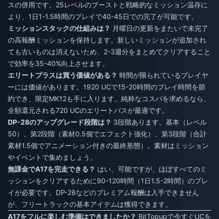
スの併用です。25レベルのブーストと戦略的なミッション温存に
より、1日1-1.5時間のプレイで40-45日での完了が可能です。
ミッションスタックの仕組みは？
月曜日の更新をまたいで未完了
の高報酬ミッションを保持します。新しいミッションが追加され
ても古いものは消えないため、2-3週分をまとめてクリアすること
で効率を35-40%向上させます。
エリートプラスは買う価値がある？
時間が限られているプレイヤ
ーには価値があります。1920 UCで15-20時間のプレイ時間を節
約でき、限定MK12も手に入ります。純粋なコスパを求めるなら、
全額還元される720 UCのエリートパスが最適です。
DP-28のアップグレード段階は？
3段階あります。基本（レベル
50）、第2段階（素材0.5個でエフェクト強化）、第3段階（合計
素材1.5個でアニメーション付きの最終形態）。素材はミッション
やイベントで集めましょう。
無課金でA17を完走できる？
はい、可能ですが、ほぼすべてのミ
ッションをクリアするために90-120時間（1日1.5-2時間）のプレ
イが必要です。DP-28などのプレミアム報酬は入手できません
が、フリートラックの基本アイテムは獲得できます。
A17をフルに楽しむ準備はできましたか？
BitTopupで今すぐUCを