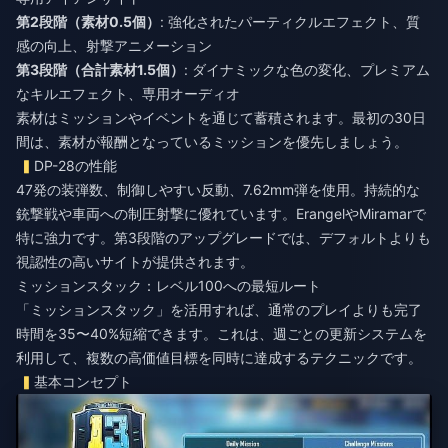
第2段階（素材0.5個）
: 強化されたパーティクルエフェクト、質
感の向上、射撃アニメーション
第3段階（合計素材1.5個）
: ダイナミックな色の変化、プレミアム
なキルエフェクト、専用オーディオ
素材はミッションやイベントを通じて蓄積されます。最初の30日
間は、素材が報酬となっているミッションを優先しましょう。
DP-28の性能
47発の装弾数、制御しやすい反動、7.62mm弾を使用。持続的な
銃撃戦や車両への制圧射撃に優れています。ErangelやMiramarで
特に強力です。第3段階のアップグレードでは、デフォルトよりも
視認性の高いサイトが提供されます。
ミッションスタック：レベル100への最短ルート
「ミッションスタック」を活用すれば、通常のプレイよりも完了
時間を35〜40%短縮できます。これは、週ごとの更新システムを
利用して、複数の高価値目標を同時に達成するテクニックです。
基本コンセプト