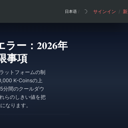
サインイン
/
新
日本语
/
ラー：2026年
限事項
、プラットフォームの制
 K-Coinsの上
〜25分間のクールダウ
。これらのしきい値を把
能になります。