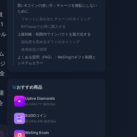
賢いKコインの使い方：チャージを無駄にしない
ために
限
リセットに合わせたチャージのタイミング
1
BitTopupでお得に購入する
ール
上級戦略：制限内でインパクトを最大化する
認知度を高めるギフトのタイミング
使用状況の管理
ム
よくある質問（FAQ）：WeSingのギフト制限と
ジ
システムエラー
全
おすすめ商品
限
Uplive Diamonds
を
GLOBAL
711 販売済み
SUGOコイン
GLOBAL
590 販売済み
WeSing Kcoin