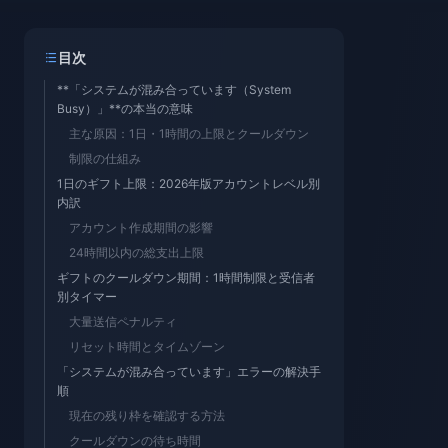
目次
**「システムが混み合っています（System
Busy）」**の本当の意味
主な原因：1日・1時間の上限とクールダウン
制限の仕組み
1日のギフト上限：2026年版アカウントレベル別
内訳
アカウント作成期間の影響
24時間以内の総支出上限
ギフトのクールダウン期間：1時間制限と受信者
別タイマー
大量送信ペナルティ
リセット時間とタイムゾーン
「システムが混み合っています」エラーの解決手
順
現在の残り枠を確認する方法
クールダウンの待ち時間