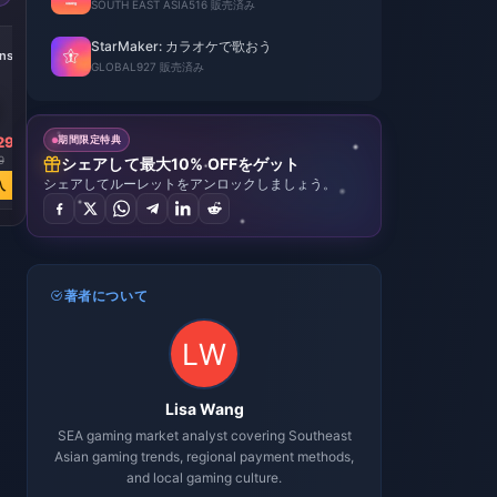
SOUTH EAST ASIA
516 販売済み
StarMaker: カラオケで歌おう
ns
GLOBAL
927 販売済み
29
期間限定特典
9
シェアして最大10% OFFをゲット
シェアしてルーレットをアンロックしましょう。
入
著者について
Lisa Wang
SEA gaming market analyst covering Southeast
Asian gaming trends, regional payment methods,
and local gaming culture.