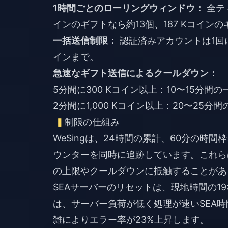
1時間ごとのローリングウィンドウ：
全ティ
インのギフトなら約13個、187 Kコイン
一括送信制限：
認証済みアカウントは1回につ
インまで。
急速なギフト送信によるクールダウン：
5分間に300 Kコイン以上：10〜15分間の
2分間に1,000 Kコイン以上：20〜25
制限の仕組み
WeSingは、24時間の累計、60分の
ウンターを同時に追跡しています。これら
の上限やクールダウンに抵触することがあ
SEAサーバーのリセットは、現地時間の19
は、サーバー負荷が低く処理が速いSEA時間の
雑によりエラー率が23%上昇します。