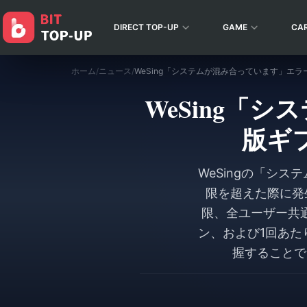
DIRECT TOP-UP
GAME
CA
ホーム
/
ニュース
/
WeSing「
版ギ
WeSingの「シス
限を超えた際に発生
限、全ユーザー共通の
ン、および1回あたり
握することで