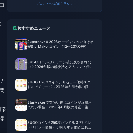
Kコ
プロフィール詳細を見る →
コ
おすすめニュース
SupernovaX 2026オーディション向け格
安StarMakerコイン（12〜23%OFF）
SUGOコインのチャージ後に反映されな
い？2026年版の解決法とアカウント停止
の回避策
のカ
SUGO 1,200コイン、リセラー価格0.75
ドルでチャージ（2026年6月時点の価格
間
調査）
StarMakerで支払い後にコインが反映さ
れない場合：2026年6月版の修正・復旧
間帯
ガイド
混
SUGOコイン6250枚バンドル 3.77ドル
（リセラー価格）：購入する価値はある
か？（2026年6月）