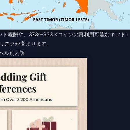
ント報酬や、373〜933 Kコインの再利用可能なギフト
リスクが高まります。
レベル別内訳