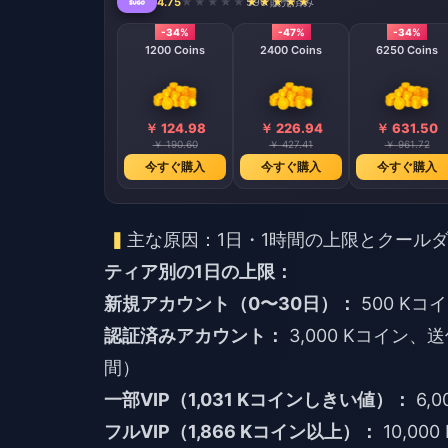
4.75
590 販売済み
-34%
-47%
-34%
1200 Coins
2400 Coins
6250 Coins
￥ 124.98
￥ 226.94
￥ 631.50
￥ 190.60
￥ 427.41
￥ 961.72
今すぐ購入
今すぐ購入
今すぐ購入
主な原因：1日・1時間の上限とクール
ティア別の1日の上限：
新規アカウント（0〜30日）：
500 K
認証済みアカウント：
3,000 Kコイン
間）
一部VIP（1,031 Kコインしきい値）：
6,
フルVIP（1,866 Kコイン以上）：
10,0