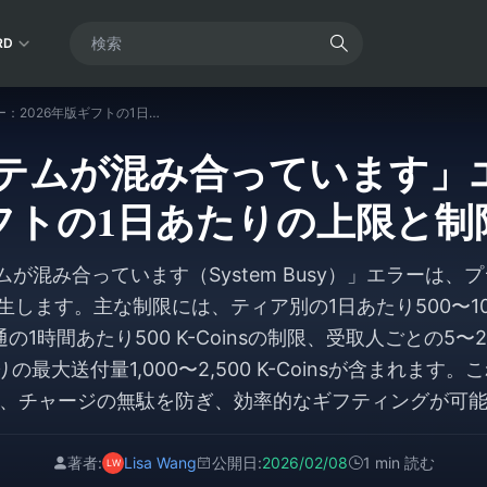
RD
WeSing「システムが混み合っています」エラー：2026年版ギフトの1日あたりの上限と制限事項
システムが混み合っています」エ
フトの1日あたりの上限と制
テムが混み合っています（System Busy）」エラーは
します。主な制限には、ティア別の1日あたり500〜10,000
1時間あたり500 K-Coinsの制限、受取人ごとの5
の最大送付量1,000〜2,500 K-Coinsが含まれます
、チャージの無駄を防ぎ、効率的なギフティングが可
著者:
Lisa Wang
公開日:
2026/02/08
1 min 読む