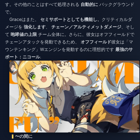
す。その他のことはすべて処理される
自動的に
バックグラウンド
で。
Graceはまた、
セミサポートとしても機能し、
クリティカルダ
メージを
強化します
、
チェーン／アルティメットダメージ
、そし
て
咆哮値の上限
チーム全体に。さらに、彼女はオフフィールドで
チェーンアタックを発動できるため、
オフフィールド
彼女は「マ
ウンテンキング」Wエンジンを発動するのに理想的です
最強のサ
ポート：ニコール
.
〜の間に