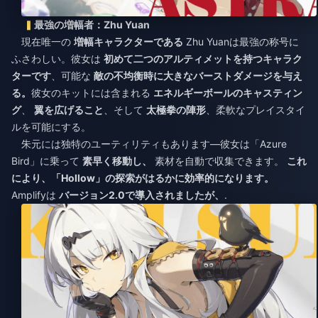
最強の増幅者：Zhu Yuan
現在唯一の
増幅キャラクターである
Zhu Yuanは最強の称号に
ふさわしい。彼女は
初めて二つのアルティメットを持つキャラク
ターです
、可能な
敵の不均衡時に大きなバーストダメージを与え
る。
彼女のキットには含まれる
エネルギーボールのキャスティン
グ
、
翼を広げること
、そして
太極拳の陣形
、柔軟なプレイスタイ
ルを可能にする。
朱元には独特のユーティリティもあります—彼女は「Azure
Bird」に乗って
素早く移動し、
素材を自動で収集できます。
これ
により、「Hollow」の探索がはるかに効率的になります。
Amplifyは
バージョン2.0で導入されましたが、
.