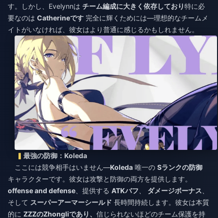
す。しかし、Evelynnは
チーム編成に大きく依存しており
特に必
要なのは
Catherineです
完全に輝くためには—理想的なチームメ
イトがいなければ、彼女はより普通に感じるかもしれません。
最強の防御：Koleda
ここには競争相手はいません—
Koleda
唯一の
Sランクの防御
キャラクターです。彼女は攻撃と防御の両方を提供します。
offense and defense
、提供する
ATKバフ
、
ダメージボーナス
、
そして
スーパーアーマーシールド
長時間持続します。彼女は本質
的に
ZZZのZhongliであり、
信じられないほどのチーム保護を持