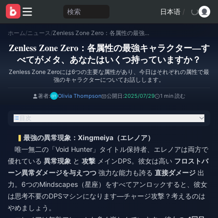
検索
日本语
/
ホーム
/
ニュース
/
Zenless Zone Zero：各属性の最強キャラクター—すべてがメタ、あなたはいくつ持っていますか？
Zenless Zone Zero：各属性の最強キャラクター—す
べてがメタ、あなたはいくつ持っていますか？
Zenless Zone Zeroには6つの主要な属性があり、今日はそれぞれの属性で最
強のキャラクターについてお話しします。
著者:
Olivia Thompson
公開日:
2025/07/29
1 min 読む
目次
最強の異常現象：Xingmeiya（エレノア）
唯一無二の「Void Hunter」タイトル保持者、エレノアは両方で
優れている
異常現象
と
攻撃
メインDPS。彼女は高い
フロストバ
ーン異常ダメージを与えつつ
強力な能力も誇る
直接ダメージ
出
力。6つのMindscapes（星座）をすべてアンロックすると、彼女
は思考不要のDPSマシンになります—チャージ攻撃？考えるのは
やめましょう。