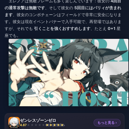
エレノアは無敵フレームも多く楽しんでいます：彼女の
4回目
の通常攻撃は無敵です
、そして彼女の
5回目にはパリィが含まれ
ます
、彼女のコンボチェーンはフィールドで非常に安全になりま
す。彼女は現在イベントバナーで入手可能で、再登場ではありま
すが、それでも
引くことを強くおすすめします
、たとえ
0+1
星
座でも。
ゼンレスゾーンゼロ
もっと見る ›
4.87
662 販売済み