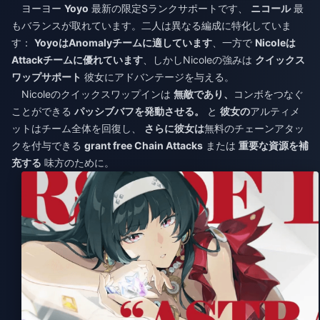
ヨーヨー
Yoyo
最新の限定Sランクサポートです、
ニコール
最
もバランスが取れています。二人は異なる編成に特化していま
す：
YoyoはAnomalyチームに適しています
、一方で
Nicoleは
Attackチームに優れています
、しかしNicoleの強みは
クイックス
ワップサポート
彼女にアドバンテージを与える。
Nicoleのクイックスワップインは
無敵であり、
コンボをつなぐ
ことができる
パッシブバフを発動させる。
と
彼女の
アルティメ
ットはチーム全体を回復し、
さらに彼女は
無料のチェーンアタッ
クを付与できる
grant free Chain Attacks
または
重要な資源を補
充する
味方のために。