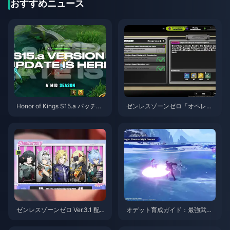
おすすめニュース
Honor of Kings S15.a パッチノ
ゼンレスゾーンゼロ「オペレー
ート | 2026年8月
ション・ベーグル」攻略ガイド
| 2026年8月
ゼンレスゾーンゼロ Ver.3.1 配布
オデット育成ガイド：最強武
S級エージェント選択ガイド | 2
器、聖遺物、パーティ編成 | 20
026年8月
26年8月