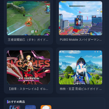
王者栄耀妲己（ダキ）ガイド：
PUBG Mobile スパイダーマンイ
知っておくべき10のテクニック
ベント攻略のコツ | 2026年8月
| 2026年8月
【崩壊：スターレイル】ギルガ
秧秧・玄霊 育成ビルドガイド |
メッシュの最強ビルド・おすす
2026年8月
め育成ガイド | 2026年8月
おすすめ商品