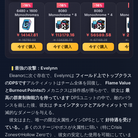
-16%
-16%
-16%
-16%
6480 + 1600
8080
8080
808
Monochromes
Monochrome * 8
Monochrome * 4
Monochrom
￥ 14147.81
￥ 113179.16
￥ 56589.58
￥ 2829
￥ 16792.03
￥ 134336.73
￥ 67168.28
￥ 33584
今すぐ購入
今すぐ購入
今すぐ購入
今すぐ
最強の攻撃：Evelynn
Eleanorに次ぐ存在で、Evelynnは
フィールド上でトップクラス
のDPSです
アルティメットはチーム全体を回復し、
Flame Value
とBurnout Pointsの
メカニクスは操作感が滑らかで、彼女は
最
高の群衆制御能力を持っています
DPSユニットの中で。敵のバラ
ンスを崩した後、彼女は
チェインアタックとアルティメットで
壊
滅的なダメージを与える。
彼女はまた、唯一の限定火属性メインDPSとして
好待遇を受け
ている。
, 多くのステージやボスが火属性に弱い（特にCrisis
ZonesやHollow Zeroで）、彼女の安定した使用を可能にしていま