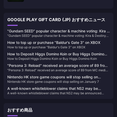
GOOGLE PLAY GIFT CARD (JP) おすすめニュース
"Gundam SEED" popular character & machine voting: Kira &
"Gundam SEED" popular character & machine voting: Kira & Destiny
Destiny Spec II temporarily ranked first
Spec II temporarily ranked first
How to top up or purchase "Baldur's Gate 3" on XBOX
How to top up or purchase "Baldur's Gate 3" on XBOX
How to Deposit Higgs Domino Koin or Buy Higgs Domino
How to Deposit Higgs Domino Koin or Buy Higgs Domino Koin
Koin
"Persona 3: Reload" received an average score of 89 from
"Persona 3: Reload" received an average score of 89 from MC media
MC media and received a double 9-point rating from
and received a double 9-point rating from IGN/GS
IGN/GS
Nintendo HK store game coupons will stop selling on
Nintendo HK store game coupons will stop selling on January 7
January 7
A well-known whistleblower claims that NS2 may be
A well-known whistleblower claims that NS2 may be announced
announced before April next year and will launch the
before April next year and will launch the "Bayonetta Trilogy"
"Bayonetta Trilogy"
おすすめ商品