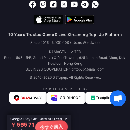
10 Years Trusted Game & Live Streaming Top-Up Platform
Since 2016 | 5,000,000+ Users Worldwide
KAMAGEN LIMITED
Room 1508, 15/F, Grand Plaza Office Tower II, 625 Nathan Road, Mong Kok,
Kowloon, Hong Kong
BUSINESS COOPERATION: ibittopup@gmail.com
© 2016-2026 BitTopup. All Rights Reserved.
TRUSTED & VERIFIED BY
Google Play Gift Card 500 Yen JP
￥ 565.71
今すぐ購入