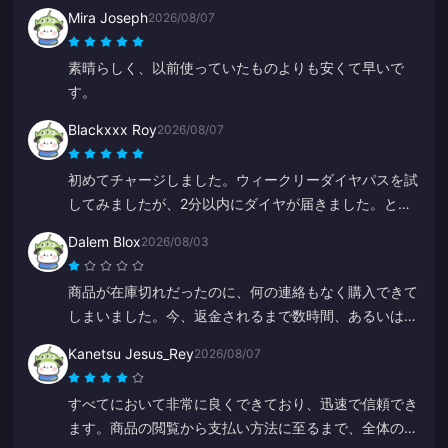
Mira Joseph
2026/08/07
素晴らしく、以前使っていたものよりも安くて早いで
す。
Blackxxx Roy
2026/08/07
初めてチャージしました。ウィークリーダイヤパスを試
してみましたが、2分以内にダイヤが届きました。とて
も早くて助かります、ありがとう！
Dalem Blox
2026/08/03
商品が在庫切れだったのに、何の連絡もなく購入できて
しまいました。今、返金されるまで数時間、あるいは数
日も待たなければなりません。
Kanetsu Jesus_Rey
2026/08/07
すべてにおいて非常に良くできており、迅速で信頼でき
ます。商品の閲覧から支払い方法に至るまで、全体のレ