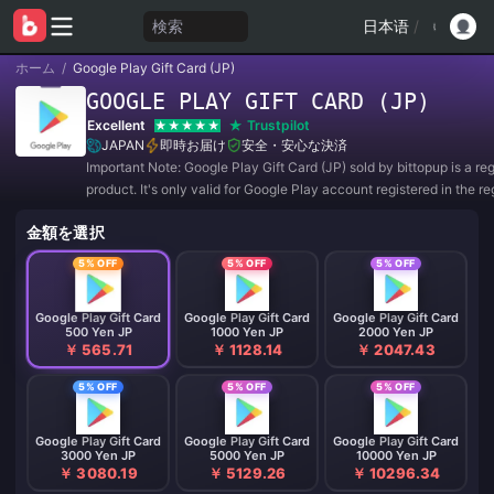
検索
日本语
/
ホーム
/
Google Play Gift Card (JP)
GOOGLE PLAY GIFT CARD (JP)
Excellent
Trustpilot
JAPAN
即時お届け
安全・安心な決済
Important Note: Google Play Gift Card (JP) sold by bittopup is a re
product. It's only valid for Google Play account registered in the re
JAPAN. All purchases are NON-REFUNDABLE and NON-RETURN
金額を選択
5% OFF
5% OFF
5% OFF
Google Play Gift Card
Google Play Gift Card
Google Play Gift Card
500 Yen JP
1000 Yen JP
2000 Yen JP
￥ 565.71
￥ 1128.14
￥ 2047.43
5% OFF
5% OFF
5% OFF
Google Play Gift Card
Google Play Gift Card
Google Play Gift Card
3000 Yen JP
5000 Yen JP
10000 Yen JP
￥ 3080.19
￥ 5129.26
￥ 10296.34