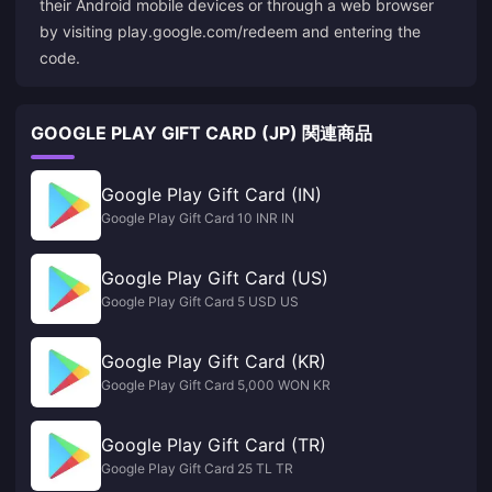
their Android mobile devices or through a web browser
by visiting play.google.com/redeem and entering the
code.
GOOGLE PLAY GIFT CARD (JP) 関連商品
Google Play Gift Card (IN)
Google Play Gift Card 10 INR IN
Google Play Gift Card (US)
Google Play Gift Card 5 USD US
Google Play Gift Card (KR)
Google Play Gift Card 5,000 WON KR
Google Play Gift Card (TR)
Google Play Gift Card 25 TL TR