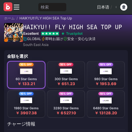
検索
日本语
/
ホーム
/
HAIKYU!! FLY HIGH SEA Top Up
HAIKYU!! FLY HIGH SEA TOP UP
Excellent
Trustpilot
GLOBAL
即時お届け
安全・安心な決済
South East Asia
金額を選択
10% OFF
10% OFF
10% OFF
60 Star Gems
300 Star Gems
980 Star Gems
￥ 133.21
￥ 651.23
￥ 1953.69
10% OFF
10% OFF
10% OFF
1980 Star Gems
3280 Star Gems
6480 Star Gems
￥ 3907.38
￥ 6527.10
￥ 13128.20
チャージ情報