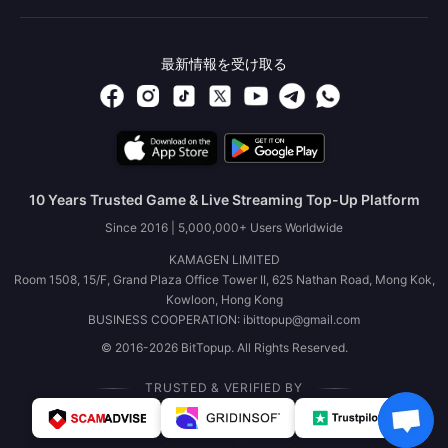
最新情報を受け取る
10 Years Trusted Game & Live Streaming Top-Up Platform
Since 2016 | 5,000,000+ Users Worldwide
KAMAGEN LIMITED
Room 1508, 15/F, Grand Plaza Office Tower II, 625 Nathan Road, Mong Kok,
Kowloon, Hong Kong
BUSINESS COOPERATION: ibittopup@gmail.com
© 2016-2026 BitTopup. All Rights Reserved.
TRUSTED & VERIFIED BY