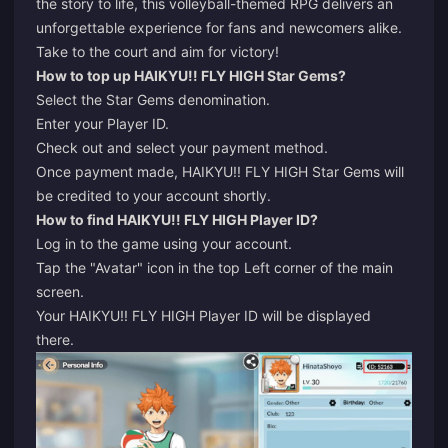
the story to life, this volleyball-themed RPG delivers an
unforgettable experience for fans and newcomers alike.
Take to the court and aim for victory!
How to top up HAIKYU!! FLY HIGH Star Gems?
Select the Star Gems denomination.
Enter your Player ID.
Check out and select your payment method.
Once payment made, HAIKYU!! FLY HIGH Star Gems will
be credited to your account shortly.
How to find HAIKYU!! FLY HIGH Player ID?
Log in to the game using your account.
Tap the "Avatar" icon in the top Left corner of the main
screen.
Your HAIKYU!! FLY HIGH Player ID will be displayed
there.