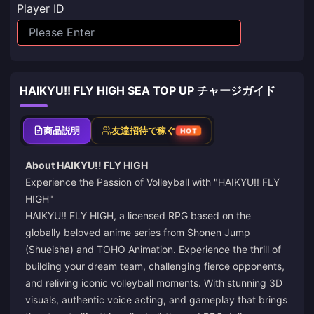
Player ID
HAIKYU!! FLY HIGH SEA TOP UP チャージガイド
商品説明
友達招待で稼ぐ
HOT
About HAIKYU!! FLY HIGH
Experience the Passion of Volleyball with "HAIKYU!! FLY
HIGH"
HAIKYU!! FLY HIGH, a licensed RPG based on the
globally beloved anime series from Shonen Jump
(Shueisha) and TOHO Animation. Experience the thrill of
building your dream team, challenging fierce opponents,
and reliving iconic volleyball moments. With stunning 3D
visuals, authentic voice acting, and gameplay that brings