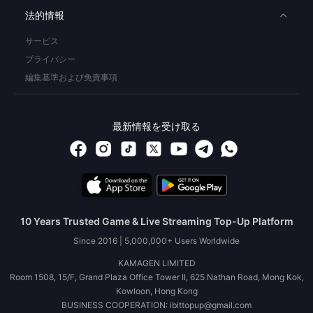
法的情報
サービス
プライバシー
編集基準および免責事項
最新情報を受け取る
10 Years Trusted Game & Live Streaming Top-Up Platform
Since 2016 | 5,000,000+ Users Worldwide
KAMAGEN LIMITED
Room 1508, 15/F, Grand Plaza Office Tower II, 625 Nathan Road, Mong Kok,
Kowloon, Hong Kong
BUSINESS COOPERATION: ibittopup@gmail.com