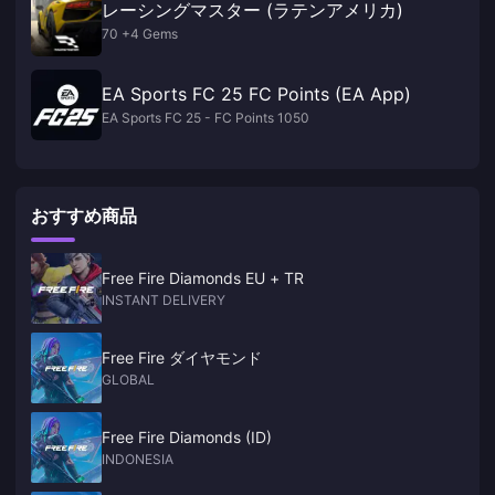
レーシングマスター (ラテンアメリカ)
70 +4 Gems
EA Sports FC 25 FC Points (EA App)
EA Sports FC 25 - FC Points 1050
おすすめ商品
Free Fire Diamonds EU + TR
INSTANT DELIVERY
Free Fire ダイヤモンド
GLOBAL
Free Fire Diamonds (ID)
INDONESIA