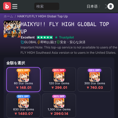
検索
日本语
/
ホーム
/
HAIKYU!! FLY HIGH Global Top Up
HAIKYU!! FLY HIGH GLOBAL TOP
UP
Excellent
Trustpilot
GLOBAL
即時お届け
安全・安心な決済
Important Note: This top-up service is not available to users of th
FLY HIGH Southeast Asia version or to users in the United States.
金額を選択
20% OFF
20% OFF
20% OFF
60 Star Gems
120 Star Gems
300 Star Gems
￥ 148.01
￥ 296.01
￥ 740.03
20% OFF
20% OFF
630 Star Gems
1,300 Star Gems
￥ 1480.07
￥ 2960.14