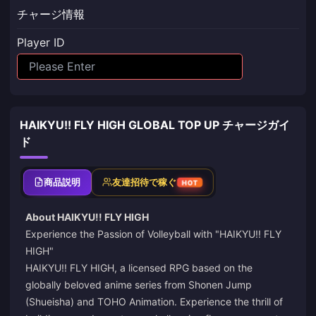
チャージ情報
Player ID
HAIKYU!! FLY HIGH GLOBAL TOP UP チャージガイ
ド
商品説明
友達招待で稼ぐ
HOT
About HAIKYU!! FLY HIGH
Experience the Passion of Volleyball with "HAIKYU!! FLY
HIGH"
HAIKYU!! FLY HIGH, a licensed RPG based on the
globally beloved anime series from Shonen Jump
(Shueisha) and TOHO Animation. Experience the thrill of