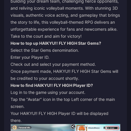
building your dream team, challenging fierce opponents,
and reliving iconic volleyball moments. With stunning 3D
visuals, authentic voice acting, and gameplay that brings
the story to life, this volleyball-themed RPG delivers an
unforgettable experience for fans and newcomers alike.
Take to the court and aim for victory!
How to top up HAIKYU!! FLY HIGH Star Gems?
Select the Star Gems denomination.
Enter your Player ID.
Check out and select your payment method.
Once payment made, HAIKYU!! FLY HIGH Star Gems will
be credited to your account shortly.
How to find HAIKYU!! FLY HIGH Player ID?
Log in to the game using your account.
Tap the "Avatar" icon in the top Left corner of the main
screen.
Your HAIKYU!! FLY HIGH Player ID will be displayed
there.