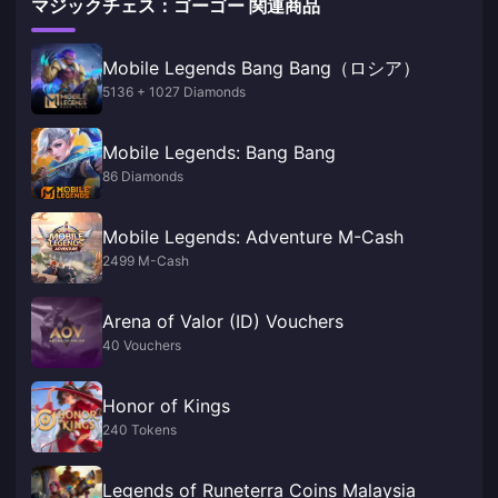
マジックチェス：ゴーゴー 関連商品
Mobile Legends Bang Bang（ロシア）
5136 + 1027 Diamonds
Mobile Legends: Bang Bang
86 Diamonds
Mobile Legends: Adventure M-Cash
2499 M-Cash
Arena of Valor (ID) Vouchers
40 Vouchers
Honor of Kings
240 Tokens
Legends of Runeterra Coins Malaysia