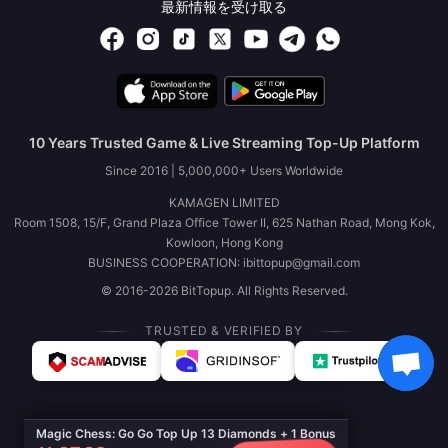
最新情報を受け取る
10 Years Trusted Game & Live Streaming Top-Up Platform
Since 2016 | 5,000,000+ Users Worldwide
KAMAGEN LIMITED
Room 1508, 15/F, Grand Plaza Office Tower II, 625 Nathan Road, Mong Kok,
Kowloon, Hong Kong
BUSINESS COOPERATION: ibittopup@gmail.com
© 2016-2026 BitTopup. All Rights Reserved.
TRUSTED & VERIFIED BY
Magic Chess: Go Go Top Up 13 Diamonds + 1 Bonus