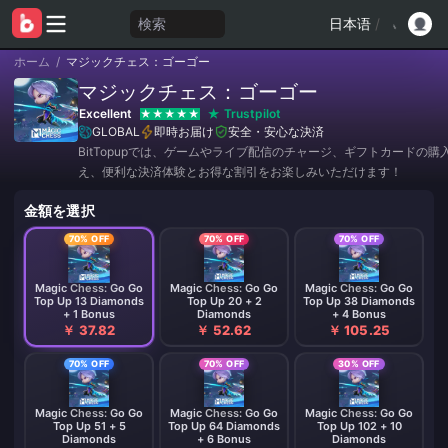
検索
日本语
/
ホーム
/
マジックチェス：ゴーゴー
マジックチェス：ゴーゴー
Excellent
Trustpilot
GLOBAL
即時お届け
安全・安心な決済
BitTopupでは、ゲームやライブ配信のチャージ、ギフトカードの購
え、便利な決済体験とお得な割引をお楽しみいただけます！
金額を選択
70% OFF
70% OFF
70% OFF
Magic Chess: Go Go
Magic Chess: Go Go
Magic Chess: Go Go
Top Up 13 Diamonds
Top Up 20 + 2
Top Up 38 Diamonds
+ 1 Bonus
Diamonds
+ 4 Bonus
￥ 37.82
￥ 52.62
￥ 105.25
70% OFF
70% OFF
30% OFF
Magic Chess: Go Go
Magic Chess: Go Go
Magic Chess: Go Go
Top Up 51 + 5
Top Up 64 Diamonds
Top Up 102 + 10
Diamonds
+ 6 Bonus
Diamonds