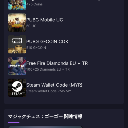
475 Coins
PUBG Mobile UC
60 UC
PUBG G-COIN CDK
510 G-COIN
Free Fire Diamonds EU + TR
100+25 Diamonds EU + TR
Steam Wallet Code (MYR)
Steam Wallet Code RM5 MY
マジックチェス：ゴーゴー 関連情報