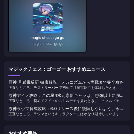
magic chess: go go
magic chess: go go
マジックチェス：ゴーゴー おすすめニュース
原神 月感電反応 徹底解説：メカニズムから実戦まで完全攻略
正直なところ、テストサーバーで初めて月感電反応を体験したとき、
「感電が会心するなんて」という衝撃は今でも忘れられません。この
原神アイノ攻略：この星4水元素新キャラは、想像以上に強い
V5.8で導入された新しい戦闘システムは、劇変反応に対する私たちの認
正直なところ、初めてアイノのスキルデモを見たとき、このノルドカラ
かも
識を完全に覆しました。イネフという特定のキャラクターを編成するこ
イ出身の若き発明家が多くのプレイヤーのチーム編成の考え方を変える
とで、通常の感電を会心可能で防御無視の強化反応に変換できるので
原神ラウマ育成攻略：6.0リリース後に後悔しないよう、今す
だろうと確信しました。彼女は単なる普通の星4水元素キャラクターでは
す。この間の徹底的なテストによると、このシステムにはキャラクター
正直なところ、ラウマというキャラクターにはかなり期待しています。
ぐ準備を始めよう
ありません。彼女は月綻放チームの完璧なピースなのです。
月感電と反応月感電の2種類のダメージタイプがあり、その数値設計は非
バージョン6.0で登場する星5草元素法師として、彼女は単なる普通のサ
常に興味深いものです。
ポート役ではありません。全く新しい「月綻放」反応システムの核とな
る存在です。問題は何か？彼女の専用素材はすべて新エリア「ノードカ
おすすめ商品
ライ」から入手するため、現時点では手に入りません。しかし、慌てる