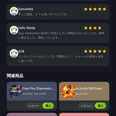
Samantha
早くて簡単、とても良いサービスです。
Hafiz Blattp
Bigo Diamondsの処理に予想より少し時間がかかりましたが、無事
に届きました。満足しています。
俞臻
インターフェースがシンプルで素晴らしく、チャージの反映も非常
に速いです。
関連商品
Free Fire Diamonds EU + TR
JinJinJin Gift Pack Redeem Code
INSTANT DELIVERY
MALAYSIA
レビュー
購入
レビュー
購入