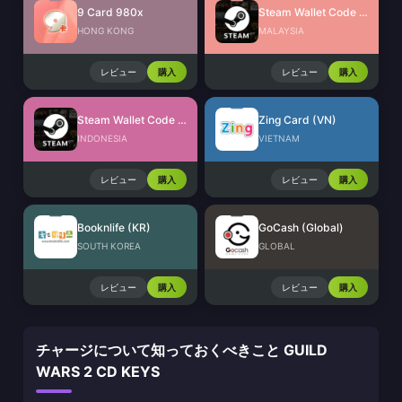
9 Card 980x
Steam Wallet Code (MYR)
HONG KONG
MALAYSIA
レビュー
購入
レビュー
購入
Steam Wallet Code (IDR)
Zing Card (VN)
INDONESIA
VIETNAM
レビュー
購入
レビュー
購入
Booknlife (KR)
GoCash (Global)
SOUTH KOREA
GLOBAL
レビュー
購入
レビュー
購入
チャージについて知っておくべきこと GUILD
WARS 2 CD KEYS