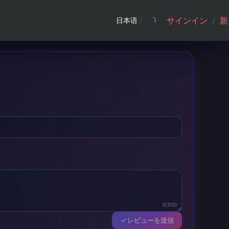
サインイン
/
新
日本语
/
0/500
レビューを送信