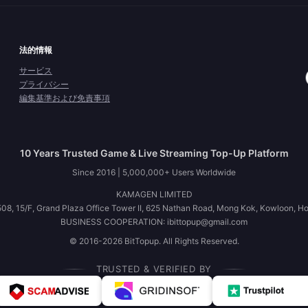
法的情報
サービス
プライバシー
編集基準および免責事項
10 Years Trusted Game & Live Streaming Top-Up Platform
Since 2016 | 5,000,000+ Users Worldwide
KAMAGEN LIMITED
08, 15/F, Grand Plaza Office Tower II, 625 Nathan Road, Mong Kok, Kowloon, H
BUSINESS COOPERATION: ibittopup@gmail.com
© 2016-2026 BitTopup. All Rights Reserved.
TRUSTED & VERIFIED BY