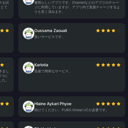
スを試
素晴らしいアプリです。Chametなどのアプリのチャー
。とて
ジに利用していますが、アプリ内で直接チャージするよ
りも安く済みます。
Oussama Zaouali
良いサービスです。
Karlotia
できまし
迅速で簡単なサービス。
4つに
した。
Hlaine Aykari Phyoe
助けてください、PUBG Global UCが必要です。